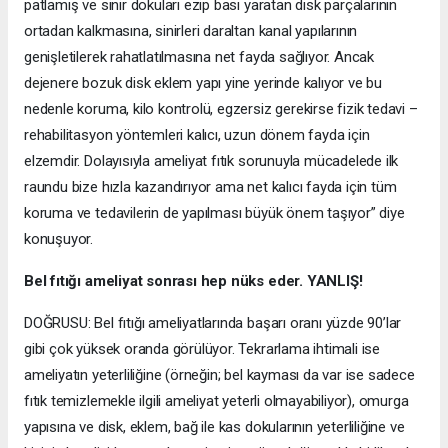
patlamış ve sinir dokuları ezip bası yaratan disk parçalarının
ortadan kalkmasına, sinirleri daraltan kanal yapılarının
genişletilerek rahatlatılmasına net fayda sağlıyor. Ancak
dejenere bozuk disk eklem yapı yine yerinde kalıyor ve bu
nedenle koruma, kilo kontrolü, egzersiz gerekirse fizik tedavi –
rehabilitasyon yöntemleri kalıcı, uzun dönem fayda için
elzemdir. Dolayısıyla ameliyat fıtık sorunuyla mücadelede ilk
raundu bize hızla kazandırıyor ama net kalıcı fayda için tüm
koruma ve tedavilerin de yapılması büyük önem taşıyor” diye
konuşuyor.
Bel fıtığı ameliyat sonrası hep nüks eder. YANLIŞ!
DOĞRUSU: Bel fıtığı ameliyatlarında başarı oranı yüzde 90’lar
gibi çok yüksek oranda görülüyor. Tekrarlama ihtimali ise
ameliyatın yeterliliğine (örneğin; bel kayması da var ise sadece
fıtık temizlemekle ilgili ameliyat yeterli olmayabiliyor), omurga
yapısına ve disk, eklem, bağ ile kas dokularının yeterliliğine ve