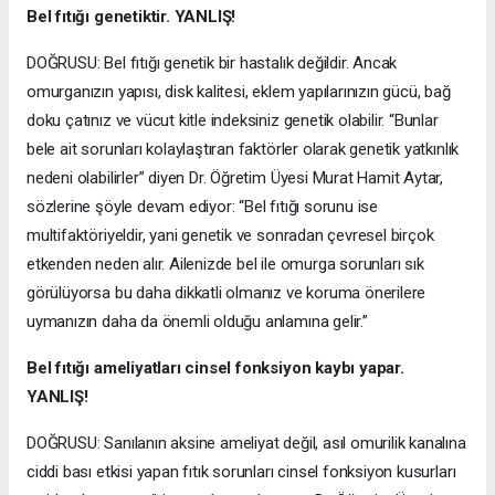
Bel fıtığı genetiktir. YANLIŞ!
DOĞRUSU: Bel fıtığı genetik bir hastalık değildir. Ancak
omurganızın yapısı, disk kalitesi, eklem yapılarınızın gücü, bağ
doku çatınız ve vücut kitle indeksiniz genetik olabilir. “Bunlar
bele ait sorunları kolaylaştıran faktörler olarak genetik yatkınlık
nedeni olabilirler” diyen Dr. Öğretim Üyesi Murat Hamit Aytar,
sözlerine şöyle devam ediyor: “Bel fıtığı sorunu ise
multifaktöriyeldir, yani genetik ve sonradan çevresel birçok
etkenden neden alır. Ailenizde bel ile omurga sorunları sık
görülüyorsa bu daha dikkatli olmanız ve koruma önerilere
uymanızın daha da önemli olduğu anlamına gelir.”
Bel fıtığı ameliyatları cinsel fonksiyon kaybı yapar.
YANLIŞ!
DOĞRUSU: Sanılanın aksine ameliyat değil, asıl omurilik kanalına
ciddi bası etkisi yapan fıtık sorunları cinsel fonksiyon kusurları