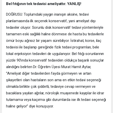
Bel fıtığının tek tedavisi ameliyattır. YANLIŞ!
DOĞRUSU: Toplumdaki yaygın inanışın aksine, tedavi
planlamasında ilk seçenek konservatif, yani ameliyat dışı
tedaviler oluyor. Sorunlu disk konservatif tedavi yöntemleriyle
tamamen eski sağlıklı haline dönmese de hasta bu tedavilerle
ömür boyu ağrısız bir yaşam sürebiliyor. İstirahat, korse, ilaç
tedavisi ile başlanıp gereğinde fizik tedavi programları, bele
lokal enjeksiyon tedavileri de uygulanıyor. Bel fıtığı sorunlarının
yüzde 90’ında konservatif tedaviden oldukça başarılı sonuçlar
alındığını belirten Dr. Öğretim Üyesi Murat Hamit Aytar,
”Ameliyat diğer tedavilerden fayda görmeyen ve artan
şikayetleri olan hastaların son ama en etkin tedavi seçeneği
olmakla birlikte çok şiddetli, tedaviye cevap vermeyen ve
bacaklara yayılan ağrılar, nörolojik muayenede kayıplar ile idrar
tutamama veya kaçırma gibi durumlarda ise ilk tedavi seçeneği
haline geliyor” diye konuşuyor.