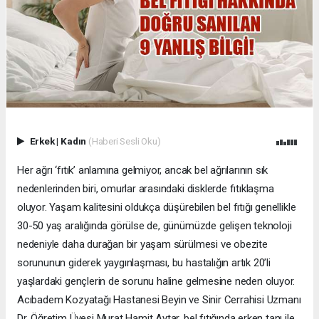
Erkek
|
Kadın
(Haberi Sesli Oku)
Her ağrı ‘fıtık’ anlamına gelmiyor, ancak bel ağrılarının sık
nedenlerinden biri, omurlar arasındaki disklerde fıtıklaşma
oluyor. Yaşam kalitesini oldukça düşürebilen bel fıtığı genellikle
30-50 yaş aralığında görülse de, günümüzde gelişen teknoloji
nedeniyle daha durağan bir yaşam sürülmesi ve obezite
sorununun giderek yaygınlaşması, bu hastalığın artık 20’li
yaşlardaki gençlerin de sorunu haline gelmesine neden oluyor.
Acıbadem Kozyatağı Hastanesi Beyin ve Sinir Cerrahisi Uzmanı
Dr. Öğretim Üyesi Murat Hamit Aytar, bel fıtığında erken tanı ile