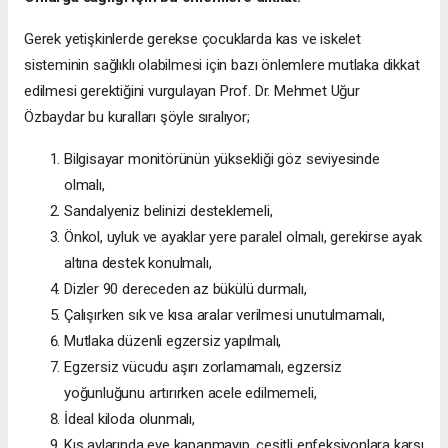
Gerek yetişkinlerde gerekse çocuklarda kas ve iskelet
sisteminin sağlıklı olabilmesi için bazı önlemlere mutlaka dikkat
edilmesi gerektiğini vurgulayan Prof. Dr. Mehmet Uğur
Özbaydar bu kuralları şöyle sıralıyor;
Bilgisayar monitörünün yüksekliği göz seviyesinde
olmalı,
Sandalyeniz belinizi desteklemeli,
Önkol, uyluk ve ayaklar yere paralel olmalı, gerekirse ayak
altına destek konulmalı,
Dizler 90 dereceden az bükülü durmalı,
Çalışırken sık ve kısa aralar verilmesi unutulmamalı,
Mutlaka düzenli egzersiz yapılmalı,
Egzersiz vücudu aşırı zorlamamalı, egzersiz
yoğunluğunu artırırken acele edilmemeli,
İdeal kiloda olunmalı,
Kış aylarında eve kapanmayıp, çeşitli enfeksiyonlara karşı