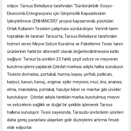
ediyor. Tarsus Belediyesi tarafından “Sürdürülebilir Sosyo-
Ekonomik Entegrasyonu için Girişimcilik Kapasitesinin
İyileştirilmesi-(ENHANCER)” projesi kapsamında yürütülen
Ortak Kullanım Tesisleri çalışması sürdürülüyor. Verimli tarım
toprakları ile tanınan Tarsus’ta, Tarsus Belediyesi tarafından
hizmet veren Meyve Sebze Kurutma ve Paketleme Tesisi tarım
ürünlerinin farklı bir alternatif olarak değerlendirilmesine katkı
sağlıyor. Tarsus’ta üretilen 25 farklı çeşit sebze ve meyvenin
kurutma işlemi yapılarak Çıtırdat markası adıyla halka sunuluyor.
Tesiste domates, portakal, hurma, kayısı, şeftali, patlıcan,
karpuz, kavun, havuç, enginar, ejder meyvesi, muz, kivi, ananas,
elma, mandalina, portakal, fasulye biber ve mantar gibi ürünler
kurutuluyor. Çıtırdat adıyla tanıtılan marka, kurutulmuş meyve
ve sebzelerin sağlıklı ve doğal bir şekilde işlenerek Tarsus
halkına sunuluyor. Tesis sayesinde, Tarsuslu üreticilerin ürünleri
daha geniş pazarlara ulaşırken gelir düzeylerini artırma fırsatı
elde ediyorlar.