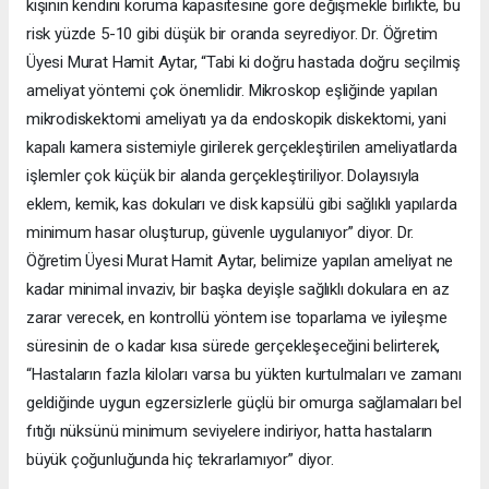
kişinin kendini koruma kapasitesine göre değişmekle birlikte, bu
risk yüzde 5-10 gibi düşük bir oranda seyrediyor. Dr. Öğretim
Üyesi Murat Hamit Aytar, “Tabi ki doğru hastada doğru seçilmiş
ameliyat yöntemi çok önemlidir. Mikroskop eşliğinde yapılan
mikrodiskektomi ameliyatı ya da endoskopik diskektomi, yani
kapalı kamera sistemiyle girilerek gerçekleştirilen ameliyatlarda
işlemler çok küçük bir alanda gerçekleştiriliyor. Dolayısıyla
eklem, kemik, kas dokuları ve disk kapsülü gibi sağlıklı yapılarda
minimum hasar oluşturup, güvenle uygulanıyor” diyor. Dr.
Öğretim Üyesi Murat Hamit Aytar, belimize yapılan ameliyat ne
kadar minimal invaziv, bir başka deyişle sağlıklı dokulara en az
zarar verecek, en kontrollü yöntem ise toparlama ve iyileşme
süresinin de o kadar kısa sürede gerçekleşeceğini belirterek,
“Hastaların fazla kiloları varsa bu yükten kurtulmaları ve zamanı
geldiğinde uygun egzersizlerle güçlü bir omurga sağlamaları bel
fıtığı nüksünü minimum seviyelere indiriyor, hatta hastaların
büyük çoğunluğunda hiç tekrarlamıyor” diyor.