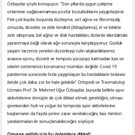
Özbaydar şöyle konuşuyor: “Son yıllarda uygun çalışma
ortamının sağlanamaması postür bozukluklarını yaygınlaştırdı.
Pek çok kişide; boyunda düzleşme, sırt ağrısı ve fibromiyalji,
omuzda, dirsekte ve elde tendinit (iltihaplanma), el ve bilekte
sinir sıkışması, bel ağrısı ve disk hastalıkları, dizlerde kıkırdaktaki
yıpranmaya bağlı olarak ağrı sorunuyla karşılaşıyoruz. Günlük
yaşam tarzımızı yeniden düzenleyip rutin alışkanlıklarımız
arasına sporu, düzenli ve tempolu yürüyüşü katmadan kas ve
iskelet sistemimizi korumamız mümkün değildir. Covid 19
pandemisi sürecinde hızla yaygınlaşan bu hastalıkların tedavisi
ileride çok daha zor bir hale gelebilir.” Ortopedi ve Travmatoloji
Uzmanı Prof. Dr. Mehmet Uğur Özbaydar, bununla birlikte spor
aktivitelerine dönüşte de çok dikkat etmek gerektiğini, olması
gerekenden hızlı ve yoğun bir tempoda spor aktivitelerine
başlamanın da fayda yerine zarar verebileceğini, kas-tendon
yaralanmaları ile sonuçlanabileceğini söylüyor.
Omurga sağlığı için bu önlemlere dikkat!