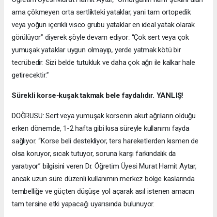
ama çökmeyen orta sertlikteki yataklar, yani tam ortopedik
veya yoğun içerikli visco grubu yataklar en ideal yatak olarak
görülüyor” diyerek şöyle devam ediyor: “Çok sert veya çok
yumuşak yataklar uygun olmayıp, yerde yatmak kötü bir
tecrübedir. Sizi belde tutukluk ve daha çok ağrı ile kalkar hale
getirecektir.”
Sürekli korse-kuşak takmak bele faydalıdır. YANLIŞ!
DOĞRUSU: Sert veya yumuşak korsenin akut ağrıların olduğu
erken dönemde, 1-2 hafta gibi kısa süreyle kullanımı fayda
sağlıyor. “Korse beli destekliyor, ters hareketlerden kısmen de
olsa koruyor, sıcak tutuyor, soruna karşı farkındalık da
yaratıyor” bilgisini veren Dr. Öğretim Üyesi Murat Hamit Aytar,
ancak uzun süre düzenli kullanımın merkez bölge kaslarında
tembelliğe ve güçten düşüşe yol açarak asıl istenen amacın
tam tersine etki yapacağı uyarısında bulunuyor.