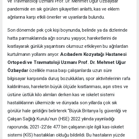
ve Travmatoloji Uzmanı Prof. Dr. Mehmet Uğur Özbaydar
pandemide en sık görülen şikayetleri anlattı, kas ve eklem
ağrılarına karşı etkili öneriler ve uyarılarda bulundu.
Son dönemde pek çok kişi boynunda, belinde ya da dizlerinde
hatta parmaklarında ağrı sorunu yaşıyor, hareketlerini de
kısıtlayarak günlük yaşantısını olumsuz etkileyen bu ağrılardan
kurtulmanın yollarını arıyor.
Acıbadem Kozyatağı Hastanesi
Ortopedi ve Travmatoloji Uzmanı Prof. Dr. Mehmet Uğur
Özbaydar
özellikle masa başı çalışanlarda uzun süre
bilgisayar karşısında duruş bozuklukları, spor aktivitelerinin rafa
kaldırılması, hareketin büyük ölçüde kısıtlanması, aşırı stres ve
üstüne üstlük kilo alımları derken kas ve iskelet sistemi
hastalıklarının ülkemizde ve dünyada son yıllarda çok sık
görülür hale geldiğini belirterek “Büyük Britanya İş güvenliği ve
Çalışan Sağlığı Kurulu’nun (HSE) 2022 yılında yayınladığı
raporunda; 2021-22’de 477 bin çalışanın işle ilgili kas-iskelet
sistemi (KİS) hastalıkları olduğu bildirildi. Bu hastaların yüzde