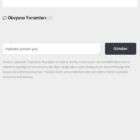
Okuyucu Yorumları
(0)
Gönder
Yorum yazarak Topluluk Kuralları’nı kabul etmiş bulunuyor ve inovatifhaber.com
sitesine yaptığınız yorumunuzla ilgili doğrudan veya dolaylı tüm sorumluluğu tek
başınıza üstleniyorsunuz. Yazılan tüm yorumlardan site yönetimi hiçbir şekilde
sorumlu tutulamaz.