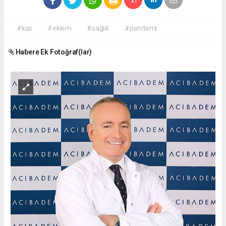
#kas
#eklem
#sağlık
#pandemi
Habere Ek Fotoğraf(lar)