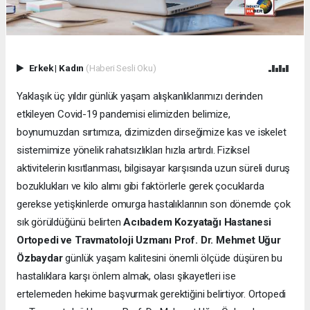
Erkek
|
Kadın
(Haberi Sesli Oku)
Yaklaşık üç yıldır günlük yaşam alışkanlıklarımızı derinden
etkileyen Covid-19 pandemisi elimizden belimize,
boynumuzdan sırtımıza, dizimizden dirseğimize kas ve iskelet
sistemimize yönelik rahatsızlıkları hızla artırdı. Fiziksel
aktivitelerin kısıtlanması, bilgisayar karşısında uzun süreli duruş
bozuklukları ve kilo alımı gibi faktörlerle gerek çocuklarda
gerekse yetişkinlerde omurga hastalıklarının son dönemde çok
sık görüldüğünü belirten
Acıbadem Kozyatağı Hastanesi
Ortopedi ve Travmatoloji Uzmanı Prof. Dr. Mehmet Uğur
Özbaydar
günlük yaşam kalitesini önemli ölçüde düşüren bu
hastalıklara karşı önlem almak, olası şikayetleri ise
ertelemeden hekime başvurmak gerektiğini belirtiyor. Ortopedi