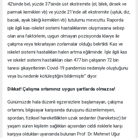
42’sinde bel, yüzde 37’sinde üst ekstremite (el, bilek, dirsek ve
parmak kemikleri vb) ve yüzde 21’inde alt ekstremite (uyluk, diz,
bacak, ayak bileği kemikleri vb) tutulumu mevcuttu. Raporda
işle ilgili kas-iskelet sistemi hastalıklarının oluşmasına sebep
olan ana faktörlerin, uygun olmayan pozisyonda klavye ile
çalışma veya tekrarlayan zorlamalar olduğu belirtildi. Kas ve
iskelet sistemi hastalıkları halen artma eğiliminde. İşle ilgili kas
ve iskelet sistemi hastalıkları olan 477 bin çalışanın 72 bin
tanesi şikayetlerinin Covid-19 pandemisi nedeniyle oluştuğunu
veya bu nedenle kötüleştiğini bildirmiştir” diyor.
Dikkat! Çalışma ortamınız uygun şartlarda olmazsa!
Günümüzde hala düzenli egzersizlere başlamayan, çalışma
ortamını, bilgisayar karşısında duruşunu düzenlemeyen,
spordan, fiziksel hareketlilikten uzak sedanter (hareketsiz) bir
yaşam süren kişilerin sağlıkları açısından ciddi risklerle karşı
karşıya oldukları uyarısında bulunan Prof. Dr. Mehmet Uğur