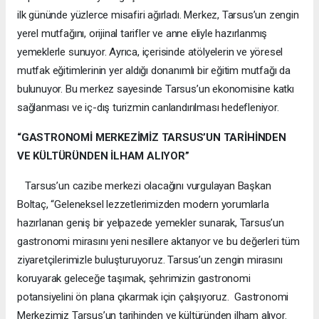
ilk gününde yüzlerce misafiri ağırladı. Merkez, Tarsus’un zengin
yerel mutfağını, orijinal tarifler ve anne eliyle hazırlanmış
yemeklerle sunuyor. Ayrıca, içerisinde atölyelerin ve yöresel
mutfak eğitimlerinin yer aldığı donanımlı bir eğitim mutfağı da
bulunuyor. Bu merkez sayesinde Tarsus’un ekonomisine katkı
sağlanması ve iç-dış turizmin canlandırılması hedefleniyor.
“GASTRONOMİ MERKEZİMİZ TARSUS’UN TARİHİNDEN
VE KÜLTÜRÜNDEN İLHAM ALIYOR”
Tarsus’un cazibe merkezi olacağını vurgulayan Başkan
Boltaç, “Geleneksel lezzetlerimizden modern yorumlarla
hazırlanan geniş bir yelpazede yemekler sunarak, Tarsus’un
gastronomi mirasını yeni nesillere aktarıyor ve bu değerleri tüm
ziyaretçilerimizle buluşturuyoruz. Tarsus’un zengin mirasını
koruyarak geleceğe taşımak, şehrimizin gastronomi
potansiyelini ön plana çıkarmak için çalışıyoruz. Gastronomi
Merkezimiz Tarsus’un tarihinden ve kültüründen ilham alıyor.