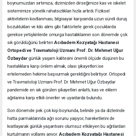
boynumuzdan sırtımıza, dizimizden dirseğimize kas ve iskelet
sistemimize yönelik rahatsızlıkları hızla artırdı. Fiziksel
aktivitelerin kısıtlanması, bilgisayar karşısında uzun süreli duruş
bozuklukları ve kilo alımı gibi faktörlerle gerek çocuklarda
gerekse yetişkinlerde omurga hastalıklarının son dönemde çok
sık görüldüğünü belirten
Acıbadem Kozyatağı Hastanesi
Ortopedi ve Travmatoloji Uzmanı Prof. Dr. Mehmet Uğur
Özbaydar
günlük yaşam kalitesini önemli ölçüde düşüren bu
hastalıklara karşı önlem almak, olası şikayetleri ise
ertelemeden hekime başvurmak gerektiğini belirtiyor. Ortopedi
ve Travmatoloji Uzmanı Prof. Dr. Mehmet Uğur Özbaydar
pandemide en sık görülen şikayetleri anlattı, kas ve eklem
ağrılarına karşı etkili öneriler ve uyarılarda bulundu.
Son dönemde pek çok kişi boynunda, belinde ya da dizlerinde
hatta parmaklarında ağrı sorunu yaşıyor, hareketlerini de
kısıtlayarak günlük yaşantısını olumsuz etkileyen bu ağrılardan
kurtulmanın yollarını arıyor.
Acıbadem Kozyatağı Hastanesi