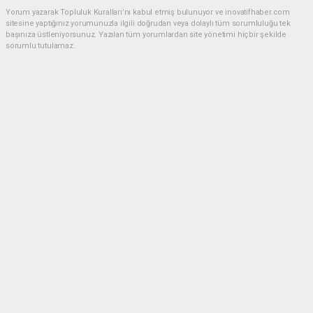
Yorum yazarak Topluluk Kuralları’nı kabul etmiş bulunuyor ve inovatifhaber.com
sitesine yaptığınız yorumunuzla ilgili doğrudan veya dolaylı tüm sorumluluğu tek
başınıza üstleniyorsunuz. Yazılan tüm yorumlardan site yönetimi hiçbir şekilde
sorumlu tutulamaz.