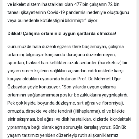
ve iskelet sistemi hastalıkları olan 477 bin çalışanın 72 bin
tanesi şikayetlerinin Covid-19 pandemisi nedeniyle oluştuğunu
veya bu nedenle kötüleştiğini bildirmiştir” diyor.
Dikkat! Çalışma ortamınız uygun şartlarda olmazsa!
Günümüzde hala düzenli egzersizlere başlamayan, çalışma
ortamını, bilgisayar karşısında duruşunu düzenlemeyen,
spordan, fiziksel hareketlilikten uzak sedanter (hareketsiz) bir
yaşam süren kişilerin sağlıkları açısından ciddi risklerle karşı
karşıya oldukları uyarısında bulunan Prof. Dr. Mehmet Uğur
Özbaydar şöyle konuşuyor: “Son yıllarda uygun çalışma
ortamının sağlanamaması postür bozukluklarını yaygınlaştırdı.
Pek çok kişide; boyunda düzleşme, sırt ağrısı ve fibromiyalji,
omuzda, dirsekte ve elde tendinit (iltihaplanma), el ve bilekte
sinir sıkışması, bel ağrısı ve disk hastalıkları, dizlerde kıkırdaktaki
yıpranmaya bağlı olarak ağrı sorunuyla karşılaşıyoruz. Günlük
yaşam tarzımızı yeniden düzenleyip rutin alışkanlıklarımız