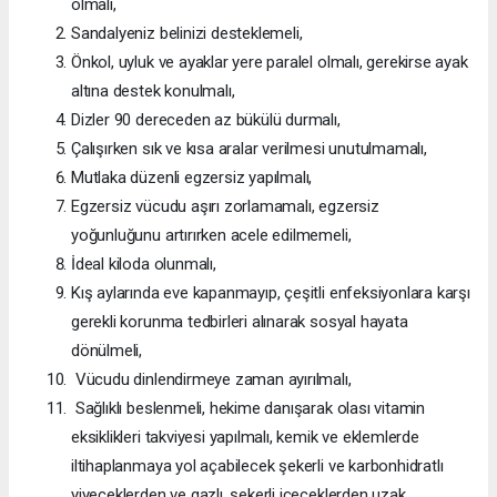
olmalı,
Sandalyeniz belinizi desteklemeli,
Önkol, uyluk ve ayaklar yere paralel olmalı, gerekirse ayak
altına destek konulmalı,
Dizler 90 dereceden az bükülü durmalı,
Çalışırken sık ve kısa aralar verilmesi unutulmamalı,
Mutlaka düzenli egzersiz yapılmalı,
Egzersiz vücudu aşırı zorlamamalı, egzersiz
yoğunluğunu artırırken acele edilmemeli,
İdeal kiloda olunmalı,
Kış aylarında eve kapanmayıp, çeşitli enfeksiyonlara karşı
gerekli korunma tedbirleri alınarak sosyal hayata
dönülmeli,
Vücudu dinlendirmeye zaman ayırılmalı,
Sağlıklı beslenmeli, hekime danışarak olası vitamin
eksiklikleri takviyesi yapılmalı, kemik ve eklemlerde
iltihaplanmaya yol açabilecek şekerli ve karbonhidratlı
yiyeceklerden ve gazlı, şekerli içeceklerden uzak