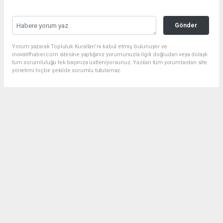
Gönder
Yorum yazarak Topluluk Kuralları’nı kabul etmiş bulunuyor ve
inovatifhaber.com sitesine yaptığınız yorumunuzla ilgili doğrudan veya dolaylı
tüm sorumluluğu tek başınıza üstleniyorsunuz. Yazılan tüm yorumlardan site
yönetimi hiçbir şekilde sorumlu tutulamaz.