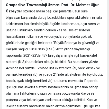
Ortopedi ve Travmatoloji Uzmanı Prof. Dr. Mehmet Uğur
Özbaydar
özellikle masa başı çalışanlarda uzun süre
bilgisayar karşısında duruş bozuklukları, spor aktivitelerinin rafa
kaldırılması, hareketin büyük ölçüde kısıtlanması, aşırı stres ve
üstüne üstlük kilo alımları derken kas ve iskelet sistemi
hastalıklarının ülkemizde ve dünyada son yıllarda çok sık
görülür hale geldiğini belirterek “Büyük Britanya İş güvenliği ve
Çalışan Sağlığı Kurulu’nun (HSE) 2022 yılında yayınladığı
raporunda; 2021-22’de 477 bin çalışanın işle ilgili kas-iskelet
sistemi (KİS) hastalıkları olduğu bildirildi. Bu hastaların yüzde
42’sinde bel, yüzde 37’sinde üst ekstremite (el, bilek, dirsek ve
parmak kemikleri vb) ve yüzde 21’inde alt ekstremite (uyluk, diz,
bacak, ayak bileği kemikleri vb) tutulumu mevcuttu. Raporda
işle ilgili kas-iskelet sistemi hastalıklarının oluşmasına sebep
olan ana faktörlerin, uygun olmayan pozisyonda klavye ile
çalışma veya tekrarlayan zorlamalar olduğu belirtildi. Kas ve
iskelet sistemi hastalıkları halen artma eğiliminde. İşle ilgili kas