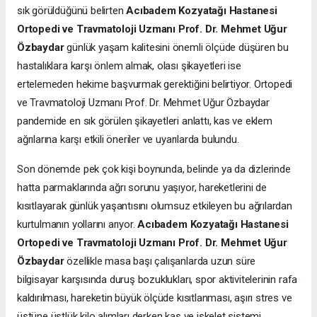
sık görüldüğünü belirten
Acıbadem Kozyatağı Hastanesi
Ortopedi ve Travmatoloji Uzmanı Prof. Dr. Mehmet Uğur
Özbaydar
günlük yaşam kalitesini önemli ölçüde düşüren bu
hastalıklara karşı önlem almak, olası şikayetleri ise
ertelemeden hekime başvurmak gerektiğini belirtiyor. Ortopedi
ve Travmatoloji Uzmanı Prof. Dr. Mehmet Uğur Özbaydar
pandemide en sık görülen şikayetleri anlattı, kas ve eklem
ağrılarına karşı etkili öneriler ve uyarılarda bulundu.
Son dönemde pek çok kişi boynunda, belinde ya da dizlerinde
hatta parmaklarında ağrı sorunu yaşıyor, hareketlerini de
kısıtlayarak günlük yaşantısını olumsuz etkileyen bu ağrılardan
kurtulmanın yollarını arıyor.
Acıbadem Kozyatağı Hastanesi
Ortopedi ve Travmatoloji Uzmanı Prof. Dr. Mehmet Uğur
Özbaydar
özellikle masa başı çalışanlarda uzun süre
bilgisayar karşısında duruş bozuklukları, spor aktivitelerinin rafa
kaldırılması, hareketin büyük ölçüde kısıtlanması, aşırı stres ve
üstüne üstlük kilo alımları derken kas ve iskelet sistemi