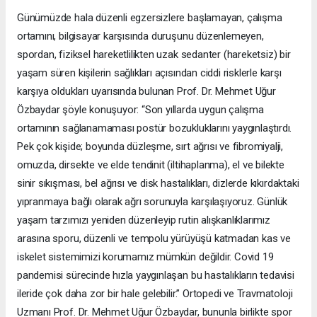
Günümüzde hala düzenli egzersizlere başlamayan, çalışma
ortamını, bilgisayar karşısında duruşunu düzenlemeyen,
spordan, fiziksel hareketlilikten uzak sedanter (hareketsiz) bir
yaşam süren kişilerin sağlıkları açısından ciddi risklerle karşı
karşıya oldukları uyarısında bulunan Prof. Dr. Mehmet Uğur
Özbaydar şöyle konuşuyor: “Son yıllarda uygun çalışma
ortamının sağlanamaması postür bozukluklarını yaygınlaştırdı.
Pek çok kişide; boyunda düzleşme, sırt ağrısı ve fibromiyalji,
omuzda, dirsekte ve elde tendinit (iltihaplanma), el ve bilekte
sinir sıkışması, bel ağrısı ve disk hastalıkları, dizlerde kıkırdaktaki
yıpranmaya bağlı olarak ağrı sorunuyla karşılaşıyoruz. Günlük
yaşam tarzımızı yeniden düzenleyip rutin alışkanlıklarımız
arasına sporu, düzenli ve tempolu yürüyüşü katmadan kas ve
iskelet sistemimizi korumamız mümkün değildir. Covid 19
pandemisi sürecinde hızla yaygınlaşan bu hastalıkların tedavisi
ileride çok daha zor bir hale gelebilir.” Ortopedi ve Travmatoloji
Uzmanı Prof. Dr. Mehmet Uğur Özbaydar, bununla birlikte spor