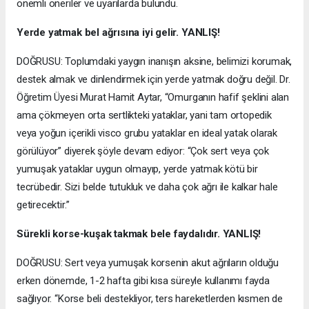
önemli öneriler ve uyarılarda bulundu.
Yerde yatmak bel ağrısına iyi gelir. YANLIŞ!
DOĞRUSU: Toplumdaki yaygın inanışın aksine, belimizi korumak,
destek almak ve dinlendirmek için yerde yatmak doğru değil. Dr.
Öğretim Üyesi Murat Hamit Aytar, “Omurganın hafif şeklini alan
ama çökmeyen orta sertlikteki yataklar, yani tam ortopedik
veya yoğun içerikli visco grubu yataklar en ideal yatak olarak
görülüyor” diyerek şöyle devam ediyor: “Çok sert veya çok
yumuşak yataklar uygun olmayıp, yerde yatmak kötü bir
tecrübedir. Sizi belde tutukluk ve daha çok ağrı ile kalkar hale
getirecektir.”
Sürekli korse-kuşak takmak bele faydalıdır. YANLIŞ!
DOĞRUSU: Sert veya yumuşak korsenin akut ağrıların olduğu
erken dönemde, 1-2 hafta gibi kısa süreyle kullanımı fayda
sağlıyor. “Korse beli destekliyor, ters hareketlerden kısmen de