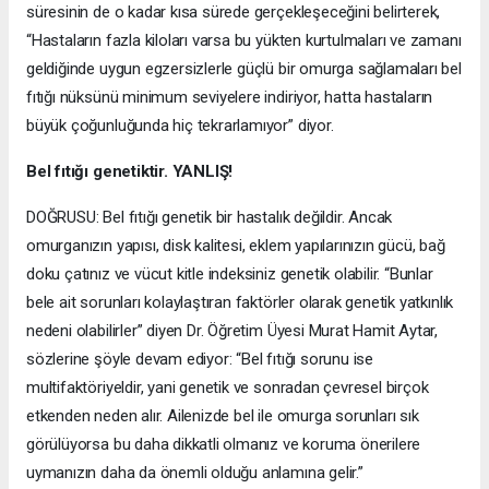
süresinin de o kadar kısa sürede gerçekleşeceğini belirterek,
“Hastaların fazla kiloları varsa bu yükten kurtulmaları ve zamanı
geldiğinde uygun egzersizlerle güçlü bir omurga sağlamaları bel
fıtığı nüksünü minimum seviyelere indiriyor, hatta hastaların
büyük çoğunluğunda hiç tekrarlamıyor” diyor.
Bel fıtığı genetiktir. YANLIŞ!
DOĞRUSU: Bel fıtığı genetik bir hastalık değildir. Ancak
omurganızın yapısı, disk kalitesi, eklem yapılarınızın gücü, bağ
doku çatınız ve vücut kitle indeksiniz genetik olabilir. “Bunlar
bele ait sorunları kolaylaştıran faktörler olarak genetik yatkınlık
nedeni olabilirler” diyen Dr. Öğretim Üyesi Murat Hamit Aytar,
sözlerine şöyle devam ediyor: “Bel fıtığı sorunu ise
multifaktöriyeldir, yani genetik ve sonradan çevresel birçok
etkenden neden alır. Ailenizde bel ile omurga sorunları sık
görülüyorsa bu daha dikkatli olmanız ve koruma önerilere
uymanızın daha da önemli olduğu anlamına gelir.”