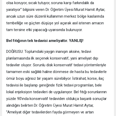
olsa koruyor, sıcak tutuyor, soruna karşı farkındalık da
yaratıyor” bilgisini veren Dr. Öğretim Üyesi Murat Hamit Aytar,
ancak uzun süre düzenli kullanımın merkez bölge kaslarında
tembelliğe ve güçten düşüşe yol açarak asıl istenen amacın
tam tersine etki yapacağı uyarısında bulunuyor.
Bel fıtığının tek tedavisi ameliyattır. YANLIŞ!
DOĞRUSU: Toplumdaki yaygın inanışın aksine, tedavi
planlamasında ilk seçenek konservatif, yani ameliyat dışı
tedaviler oluyor. Sorunlu disk konservatif tedavi yöntemleriyle
tamamen eski sağlıklı haline dönmese de hasta bu tedavilerle
ömür boyu ağrısız bir yaşam sürebiliyor. İstirahat, korse, ilaç
tedavisi ile başlanıp gereğinde fizik tedavi programları, bele
lokal enjeksiyon tedavileri de uygulanıyor. Bel fıtığı sorunlarının
yüzde 90’ında konservatif tedaviden oldukça başarılı sonuçlar
alındığını belirten Dr. Öğretim Üyesi Murat Hamit Aytar,
”Ameliyat diğer tedavilerden fayda görmeyen ve artan