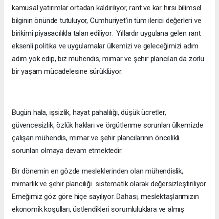
kamusal yatırımlar ortadan kaldırılıyor, rant ve kar hırsı bilimsel
bilginin önünde tutuluyor, Cumhuriyet’in tüm ilerici değerleri ve
birikimi piyasacılıkla talan ediliyor. Yıllardır uygulana gelen rant
eksenli politika ve uygulamalar ülkemizi ve geleceğimizi adım
adım yok edip, biz mühendis, mimar ve şehir plancıları da zorlu
bir yaşam mücadelesine sürüklüyor.
Bugün hala, işsizlik, hayat pahalılığı, düşük ücretler,
güvencesizlik, özlük hakları ve örgütlenme sorunları ülkemizde
çalışan mühendis, mimar ve şehir plancılarının öncelikli
sorunları olmaya devam etmektedir.
Bir dönemin en gözde mesleklerinden olan mühendislik,
mimarlık ve şehir plancılığı sistematik olarak değersizleştiriliyor.
Emeğimiz göz göre hiçe sayılıyor. Dahası, meslektaşlarımızın
ekonomik koşulları, üstlendikleri sorumluluklara ve almış