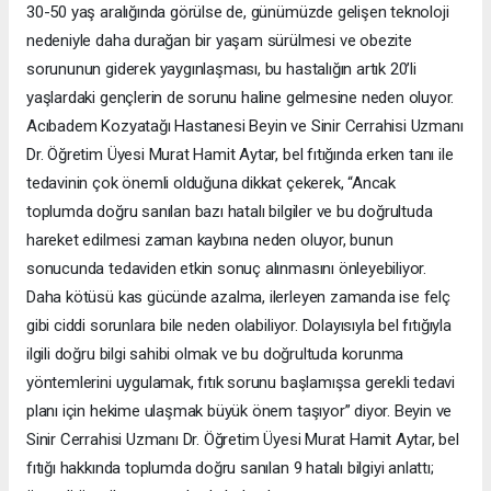
30-50 yaş aralığında görülse de, günümüzde gelişen teknoloji
nedeniyle daha durağan bir yaşam sürülmesi ve obezite
sorununun giderek yaygınlaşması, bu hastalığın artık 20’li
yaşlardaki gençlerin de sorunu haline gelmesine neden oluyor.
Acıbadem Kozyatağı Hastanesi Beyin ve Sinir Cerrahisi Uzmanı
Dr. Öğretim Üyesi Murat Hamit Aytar, bel fıtığında erken tanı ile
tedavinin çok önemli olduğuna dikkat çekerek, “Ancak
toplumda doğru sanılan bazı hatalı bilgiler ve bu doğrultuda
hareket edilmesi zaman kaybına neden oluyor, bunun
sonucunda tedaviden etkin sonuç alınmasını önleyebiliyor.
Daha kötüsü kas gücünde azalma, ilerleyen zamanda ise felç
gibi ciddi sorunlara bile neden olabiliyor. Dolayısıyla bel fıtığıyla
ilgili doğru bilgi sahibi olmak ve bu doğrultuda korunma
yöntemlerini uygulamak, fıtık sorunu başlamışsa gerekli tedavi
planı için hekime ulaşmak büyük önem taşıyor” diyor. Beyin ve
Sinir Cerrahisi Uzmanı Dr. Öğretim Üyesi Murat Hamit Aytar, bel
fıtığı hakkında toplumda doğru sanılan 9 hatalı bilgiyi anlattı;