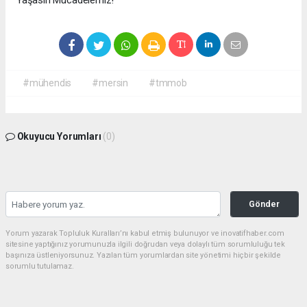
#mühendis
#mersin
#tmmob
Okuyucu Yorumları
(0)
Gönder
Yorum yazarak Topluluk Kuralları’nı kabul etmiş bulunuyor ve inovatifhaber.com
sitesine yaptığınız yorumunuzla ilgili doğrudan veya dolaylı tüm sorumluluğu tek
başınıza üstleniyorsunuz. Yazılan tüm yorumlardan site yönetimi hiçbir şekilde
sorumlu tutulamaz.