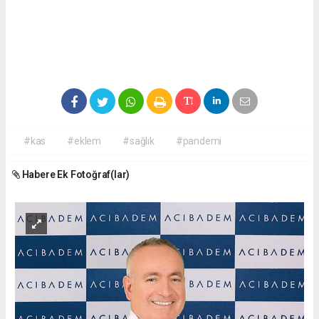
#kas
#eklem
#sağlık
#pandemi
Habere Ek Fotoğraf(lar)