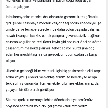
Mühendis, mimar ve plancılarının büyük çoğunluğu asgari
ücrete çalışıyor.
İş bulamayanlar, meslek dışı alanlarda garsonluk, tezgâhtarlık
gibi işlerde çalışmaya mecbur kalıyor. Staj sorunu nedeniyle işe
girişlerde ve tecrübe süreçlerinde daha yolun başında çalışma
hayatı tıkanıyor. İşsizlik, esnek çalışma, güvencesizlik, sağlıksız
çalışma koşulları ve reel ücret kaybı gibi sorunlar özel sektörde
çalışan tüm meslektaşlarımızı tehdit ediyor. Yurtdışına göç
eden her meslektaşımız da gelecek umudumuzdan bir kayıp
oluyor.
Ülkesinin geleceği, bilim ve teknik için hiç çekinmeden elini taşın
altına koymuş emekli meslektaşlarımız ise neredeyse açlığa
terk edilmiş durumda. Tüm emekliler gibi meslektaşlarımız da
yaşayan bir ölü olarak görülüyor.
Sitemin çarkları sermaye lehine dönebilsin diye ömrümüz
boyunca adeta bir köle gibi çalışmayı kabul etmiyoruz.