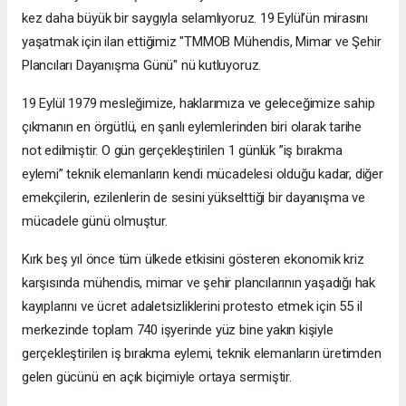
kez daha büyük bir saygıyla selamlıyoruz. 19 Eylül’ün mirasını
yaşatmak için ilan ettiğimiz "TMMOB Mühendis, Mimar ve Şehir
Plancıları Dayanışma Günü" nü kutluyoruz.
19 Eylül 1979 mesleğimize, haklarımıza ve geleceğimize sahip
çıkmanın en örgütlü, en şanlı eylemlerinden biri olarak tarihe
not edilmiştir. O gün gerçekleştirilen 1 günlük ”iş bırakma
eylemi” teknik elemanların kendi mücadelesi olduğu kadar, diğer
emekçilerin, ezilenlerin de sesini yükselttiği bir dayanışma ve
mücadele günü olmuştur.
Kırk beş yıl önce tüm ülkede etkisini gösteren ekonomik kriz
karşısında mühendis, mimar ve şehir plancılarının yaşadığı hak
kayıplarını ve ücret adaletsizliklerini protesto etmek için 55 il
merkezinde toplam 740 işyerinde yüz bine yakın kişiyle
gerçekleştirilen iş bırakma eylemi, teknik elemanların üretimden
gelen gücünü en açık biçimiyle ortaya sermiştir.