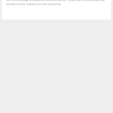
tüm sorumluluğu tek başınıza üstleniyorsunuz. Yazılan tüm yorumlardan site
yönetimi hiçbir şekilde sorumlu tutulamaz.