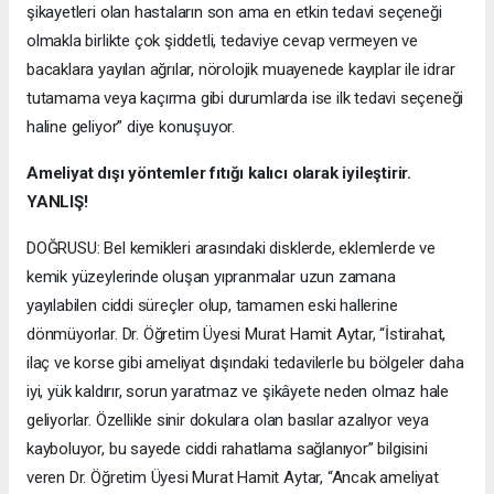
şikayetleri olan hastaların son ama en etkin tedavi seçeneği
olmakla birlikte çok şiddetli, tedaviye cevap vermeyen ve
bacaklara yayılan ağrılar, nörolojik muayenede kayıplar ile idrar
tutamama veya kaçırma gibi durumlarda ise ilk tedavi seçeneği
haline geliyor” diye konuşuyor.
Ameliyat dışı yöntemler fıtığı kalıcı olarak iyileştirir.
YANLIŞ!
DOĞRUSU: Bel kemikleri arasındaki disklerde, eklemlerde ve
kemik yüzeylerinde oluşan yıpranmalar uzun zamana
yayılabilen ciddi süreçler olup, tamamen eski hallerine
dönmüyorlar. Dr. Öğretim Üyesi Murat Hamit Aytar, “İstirahat,
ilaç ve korse gibi ameliyat dışındaki tedavilerle bu bölgeler daha
iyi, yük kaldırır, sorun yaratmaz ve şikâyete neden olmaz hale
geliyorlar. Özellikle sinir dokulara olan basılar azalıyor veya
kayboluyor, bu sayede ciddi rahatlama sağlanıyor” bilgisini
veren Dr. Öğretim Üyesi Murat Hamit Aytar, “Ancak ameliyat