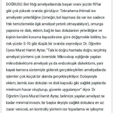
DOĞRUSU: Bel fıtığı ameliyatlarında başarı oranı yüzde 90’lar
gibi çok yüksek oranda görülüyor. Tekrarlama ihtimali ise
ameliyatın yeterliliğine (örneğin; bel kayması da var ise sadece
fıtık temizlemekle ilgili ameliyat yeterli olmayabiliyor), omurga
yapısına ve disk, eklem, bağ ile kas dokularının yeterliliğine ve
kişinin kendini koruma kapasitesine göre değişmekle birlikte, bu
risk yüzde 5-10 gibi düşük bir oranda seyrediyor. Dr. Öğretim
Üyesi Murat Hamit Aytar, “Tabi ki doğru hastada doğru seçilmiş
ameliyat yöntemi çok önemlidir. Mikroskop eşliğinde yapılan
mikrodiskektomi ameliyatı ya da endoskopik diskektomi, yani
kapalı kamera sistemiyle girilerek gerçekleştirilen ameliyatlarda
işlemler çok küçük bir alanda gerçekleştiriliyor. Dolayısıyla
eklem, kemik, kas dokuları ve disk kapsülü gibi sağlıklı yapılarda
minimum hasar oluşturup, güvenle uygulanıyor” diyor. Dr.
Öğretim Üyesi Murat Hamit Aytar, belimize yapılan ameliyat ne
kadar minimal invaziv, bir başka deyişle sağlıklı dokulara en az
zarar verecek, en kontrollü yöntem ise toparlama ve iyileşme