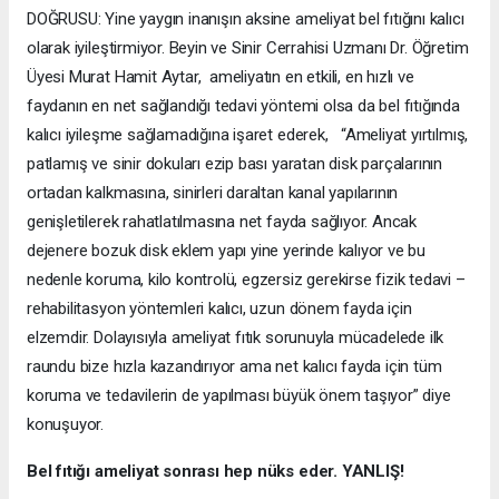
DOĞRUSU: Yine yaygın inanışın aksine ameliyat bel fıtığını kalıcı
olarak iyileştirmiyor. Beyin ve Sinir Cerrahisi Uzmanı Dr. Öğretim
Üyesi Murat Hamit Aytar, ameliyatın en etkili, en hızlı ve
faydanın en net sağlandığı tedavi yöntemi olsa da bel fıtığında
kalıcı iyileşme sağlamadığına işaret ederek, “Ameliyat yırtılmış,
patlamış ve sinir dokuları ezip bası yaratan disk parçalarının
ortadan kalkmasına, sinirleri daraltan kanal yapılarının
genişletilerek rahatlatılmasına net fayda sağlıyor. Ancak
dejenere bozuk disk eklem yapı yine yerinde kalıyor ve bu
nedenle koruma, kilo kontrolü, egzersiz gerekirse fizik tedavi –
rehabilitasyon yöntemleri kalıcı, uzun dönem fayda için
elzemdir. Dolayısıyla ameliyat fıtık sorunuyla mücadelede ilk
raundu bize hızla kazandırıyor ama net kalıcı fayda için tüm
koruma ve tedavilerin de yapılması büyük önem taşıyor” diye
konuşuyor.
Bel fıtığı ameliyat sonrası hep nüks eder. YANLIŞ!