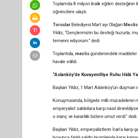
Toplamda 8 milyon liralık eğitim desteğinin i
öğrencilere ulaştı.
Toroslar
Belediyesi Mart ayı Olağan
Mecli
Yıldız, “Gençlerimizin bu desteği huzurla, mu
temenni ediyorum.” dedi
Toplantıda,
meclis
gündemindeki maddeler gö
havale edildi.
“Aslanköy’de Kuvayımilliye Ruhu Hâlâ Ya
Başkan Yıldız, 1 Mart Aslanköy’ün düşman i
Konuşmasında, bölgede milli mücadelenin ru
emperyalist saldırılara karşı nasıl direnildi
o inanç ve kararlılık bizlere umut verdi.” dedi.
Başkan Yıldız, emperyalistlerin İran’a karşı g
boyunca farklı saldırı biçimleriyle karşı karş