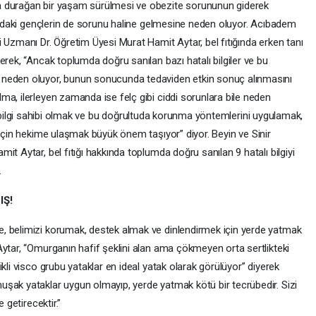
a durağan bir yaşam sürülmesi ve obezite sorununun giderek
lardaki gençlerin de sorunu haline gelmesine neden oluyor. Acıbadem
 Uzmanı Dr. Öğretim Üyesi Murat Hamit Aytar, bel fıtığında erken tanı
erek, “Ancak toplumda doğru sanılan bazı hatalı bilgiler ve bu
 neden oluyor, bunun sonucunda tedaviden etkin sonuç alınmasını
ma, ilerleyen zamanda ise felç gibi ciddi sorunlara bile neden
oğru bilgi sahibi olmak ve bu doğrultuda korunma yöntemlerini uygulamak,
için hekime ulaşmak büyük önem taşıyor” diyor. Beyin ve Sinir
t Aytar, bel fıtığı hakkında toplumda doğru sanılan 9 hatalı bilgiyi
.
LIŞ!
, belimizi korumak, destek almak ve dinlendirmek için yerde yatmak
Aytar, “Omurganın hafif şeklini alan ama çökmeyen orta sertlikteki
kli visco grubu yataklar en ideal yatak olarak görülüyor” diyerek
şak yataklar uygun olmayıp, yerde yatmak kötü bir tecrübedir. Sizi
le getirecektir.”