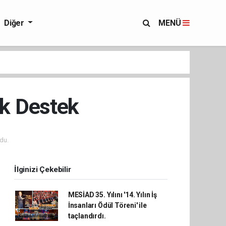
Diğer
MENÜ
ık Destek
du.
İlginizi Çekebilir
MESİAD 35. Yılını '14. Yılın İş
İnsanları Ödül Töreni' ile
taçlandırdı.