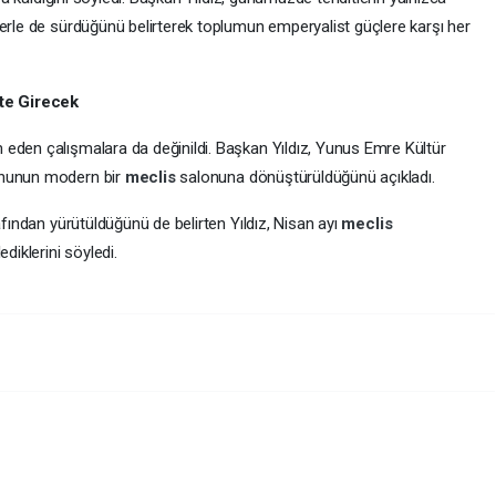
lerle de sürdüğünü belirterek toplumun emperyalist güçlere karşı her
te Girecek
eden çalışmalara da değinildi. Başkan Yıldız, Yunus Emre Kültür
onunun modern bir
meclis
salonuna dönüştürüldüğünü açıkladı.
afından yürütüldüğünü de belirten Yıldız, Nisan ayı
meclis
a yapılmasını hedeflediklerini söyledi.