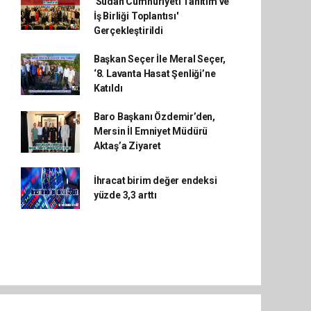
'Sudan Cumhuriyeti Tanıtım ve
İş Birliği Toplantısı'
Gerçekleştirildi
Başkan Seçer İle Meral Seçer,
‘8. Lavanta Hasat Şenliği’ne
Katıldı
Baro Başkanı Özdemir’den,
Mersin İl Emniyet Müdürü
Aktaş’a Ziyaret
İhracat birim değer endeksi
yüzde 3,3 arttı