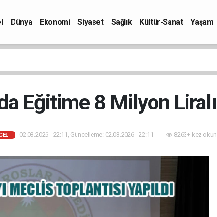
l
Dünya
Ekonomi
Siyaset
Sağlık
Kültür-Sanat
Yaşam
’da Eğitime 8 Milyon Liral
02.03.2026 - 22:11, Güncelleme: 02.03.2026 - 22:11
8263+ kez okun
CEL