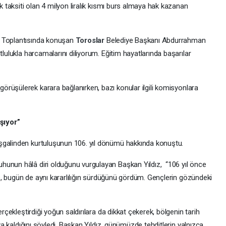
lk taksiti olan 4 milyon liralık kısmı burs almaya hak kazanan
s
Toplantısında konuşan
Toroslar
Belediye Başkanı Abdurrahman
tlulukla harcamalarını diliyorum. Eğitim hayatlarında başarılar
rüşülerek karara bağlanırken, bazı konular ilgili komisyonlara
şıyor”
şgalinden kurtuluşunun 106. yıl dönümü hakkında konuştu.
hunun hâlâ diri olduğunu vurgulayan Başkan Yıldız, “106 yıl önce
yse, bugün de aynı kararlılığın sürdüğünü gördüm. Gençlerin gözündeki
erçekleştirdiği yoğun saldırılara da dikkat çekerek, bölgenin tarih
ıya kaldığını söyledi. Başkan Yıldız, günümüzde tehditlerin yalnızca