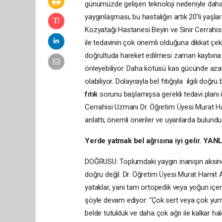
günümüzde gelişen teknoloji nedeniyle dah
yaygınlaşması, bu hastalığın artık 20’li yaş
Kozyatağı Hastanesi Beyin ve Sinir Cerrahisi
ile tedavinin çok önemli olduğuna dikkat çek
doğrultuda hareket edilmesi zaman kaybına
önleyebiliyor. Daha kötüsü kas gücünde azal
olabiliyor. Dolayısıyla bel fıtığıyla ilgili d
fıtık
sorunu başlamışsa gerekli tedavi planı 
Cerrahisi Uzmanı Dr. Öğretim Üyesi Murat Hami
anlattı; önemli öneriler ve uyarılarda bulundu
Yerde yatmak bel ağrısına iyi gelir. YAN
DOĞRUSU: Toplumdaki yaygın inanışın aksine
doğru değil. Dr. Öğretim Üyesi Murat Hamit 
yataklar, yani tam ortopedik veya yoğun içeri
şöyle devam ediyor: “Çok sert veya çok yumu
belde tutukluk ve daha çok ağrı ile kalkar ha