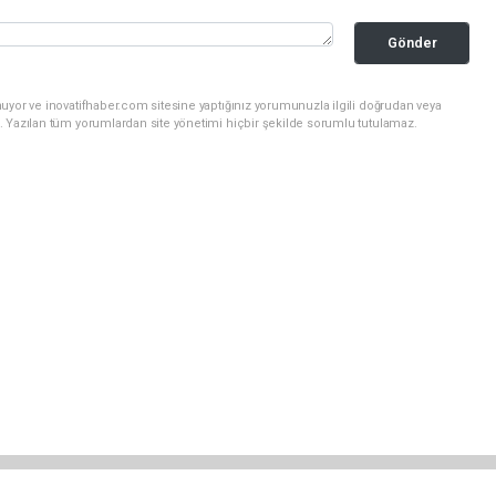
Gönder
uyor ve inovatifhaber.com sitesine yaptığınız yorumunuzla ilgili doğrudan veya
. Yazılan tüm yorumlardan site yönetimi hiçbir şekilde sorumlu tutulamaz.