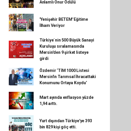
Anlamlı Onur Ödülü
'Yenişehir BETEM' Eğitime
İlham Veriyor
Türkiye`nin 500 Büyük Sanayi
Kuruluşu sıralamasında
Mersin'den 9 şirket listeye
girdi
Özdemir ‘TİM 1000 Listesi
Mersin'in Tarımsal İhracattaki
Konumunu Ortaya Koydu’
Mart ayında enflasyon yüzde
1,94 arttı.
Yurt dışından Türkiye'ye 393
bin 829 kişi göç etti.