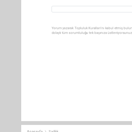
Yorum yazarak Topluluk Kuralları’nı kabul etmiş bulun
dolaylı tüm sorumluluğu tek başınıza üstleniyorsunuz
Anasayfa
Sağlık