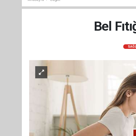
Bel Fıtı
SAĞL