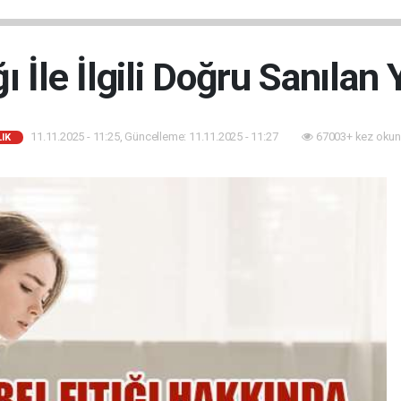
ğı İle İlgili Doğru Sanılan 
11.11.2025 - 11:25, Güncelleme: 11.11.2025 - 11:27
67003+ kez okun
IK