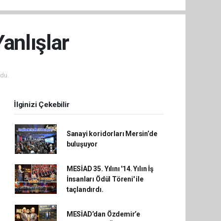
Yanlışlar
du.
İlginizi Çekebilir
Sanayi koridorları Mersin’de
buluşuyor
MESİAD 35. Yılını '14. Yılın İş
İnsanları Ödül Töreni' ile
taçlandırdı.
MESİAD’dan Özdemir’e