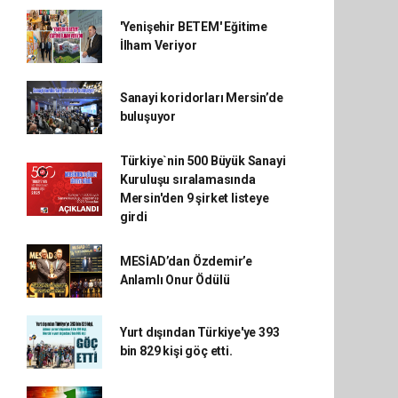
'Yenişehir BETEM' Eğitime
İlham Veriyor
Sanayi koridorları Mersin’de
buluşuyor
Türkiye`nin 500 Büyük Sanayi
Kuruluşu sıralamasında
Mersin'den 9 şirket listeye
girdi
MESİAD’dan Özdemir’e
Anlamlı Onur Ödülü
Yurt dışından Türkiye'ye 393
bin 829 kişi göç etti.