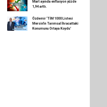
Mart ayında enflasyon yüzde
1,94 arttı.
Özdemir ‘TİM 1000 Listesi
Mersin'in Tarımsal İhracattaki
Konumunu Ortaya Koydu’