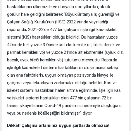
hastalıklarının ülkemizde ve dünyada son yıllarda çok sık
görülür hale geldiğini belirterek “Büyük Britanya İş güvenliği ve
Çalışan Sağlığı Kurulu’nun (HSE) 2022 yılında yayınladığı
raporunda; 2021-22’de 477 bin çalışanın işle ilgili kas-iskelet
sistemi (KİS) hastalıkları olduğu bildirildi. Bu hastaların yüzde
42’sinde bel, yüzde 37’sinde üst ekstremite (el, bilek, dirsek ve
parmak kemikleri vb) ve yüzde 21’inde alt ekstremite (uyluk, diz,
bacak, ayak bileği kemikleri vb) tutulumu mevcuttu. Raporda
işle ilgili kas-iskelet sistemi hastalıklarının oluşmasına sebep
olan ana faktörlerin, uygun olmayan pozisyonda klavye ile
çalışma veya tekrarlayan zorlamalar olduğu belirtildi. Kas ve
iskelet sistemi hastalıkları halen artma eğiliminde. İşle ilgili kas
ve iskelet sistemi hastalıkları olan 477 bin çalışanın 72 bin
tanesi şikayetlerinin Covid-19 pandemisi nedeniyle oluştuğunu
veya bu nedenle kötüleştiğini bildirmiştir” diyor.
Dikkat! Çalışma ortamınız uygun şartlarda olmazsa!