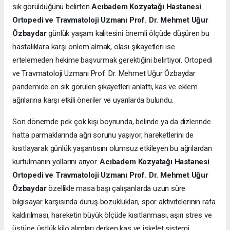
sık görüldüğünü belirten
Acıbadem Kozyatağı Hastanesi
Ortopedi ve Travmatoloji Uzmanı Prof. Dr. Mehmet Uğur
Özbaydar
günlük yaşam kalitesini önemli ölçüde düşüren bu
hastalıklara karşı önlem almak, olası şikayetleri ise
ertelemeden hekime başvurmak gerektiğini belirtiyor. Ortopedi
ve Travmatoloji Uzmanı Prof. Dr. Mehmet Uğur Özbaydar
pandemide en sık görülen şikayetleri anlattı, kas ve eklem
ağrılarına karşı etkili öneriler ve uyarılarda bulundu.
Son dönemde pek çok kişi boynunda, belinde ya da dizlerinde
hatta parmaklarında ağrı sorunu yaşıyor, hareketlerini de
kısıtlayarak günlük yaşantısını olumsuz etkileyen bu ağrılardan
kurtulmanın yollarını arıyor.
Acıbadem Kozyatağı Hastanesi
Ortopedi ve Travmatoloji Uzmanı Prof. Dr. Mehmet Uğur
Özbaydar
özellikle masa başı çalışanlarda uzun süre
bilgisayar karşısında duruş bozuklukları, spor aktivitelerinin rafa
kaldırılması, hareketin büyük ölçüde kısıtlanması, aşırı stres ve
üstüne üstlük kilo alımları derken kas ve iskelet sistemi