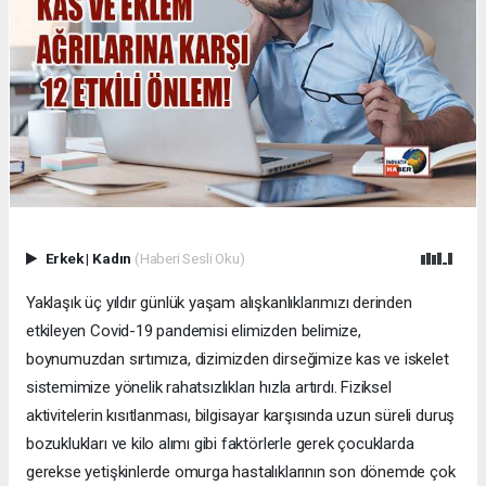
Erkek
|
Kadın
(Haberi Sesli Oku)
Yaklaşık üç yıldır günlük yaşam alışkanlıklarımızı derinden
etkileyen Covid-19 pandemisi elimizden belimize,
boynumuzdan sırtımıza, dizimizden dirseğimize kas ve iskelet
sistemimize yönelik rahatsızlıkları hızla artırdı. Fiziksel
aktivitelerin kısıtlanması, bilgisayar karşısında uzun süreli duruş
bozuklukları ve kilo alımı gibi faktörlerle gerek çocuklarda
gerekse yetişkinlerde omurga hastalıklarının son dönemde çok