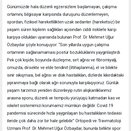
Günümüzde hala düzenli egzersizlere başlamayan, çalışma
ortamını, bilgisayar karşısında duruşunu düzenlemeyen,
spordan, fiziksel hareketlilikten uzak sedanter (hareketsiz) bir
yaşam süren kişilerin sağlıkları açısından ciddi risklerle karşı
karşıya oldukları uyarısında bulunan Prof. Dr. Mehmet Uğur
Özbaydar şöyle konuşuyor: “Son yıllarda uygun çalışma
ortamının sağlanamaması postür bozukluklarını yaygınlaştırdı.
Pek çok kişide; boyunda düzleşme, sırt ağrısı ve fibromiyalji,
omuzda, dirsekte ve elde tendinit (iltihaplanma), el ve bilekte
sinir sıkışması, bel ağrısı ve disk hastalıkları, dizlerde kıkırdaktaki
yıpranmaya bağlı olarak ağrı sorunuyla karşılaşıyoruz. Günlük
yaşam tarzımızı yeniden düzenleyip rutin alışkanlıklarımız
arasına sporu, düzenli ve tempolu yürüyüşü katmadan kas ve
iskelet sistemimizi korumamız mümkün değildir. Covid 19
pandemisi sürecinde hızla yaygınlaşan bu hastalıkların tedavisi
ileride çok daha zor bir hale gelebilir.” Ortopedi ve Travmatoloji
Uzmanı Prof. Dr. Mehmet Uğur Özbaydar, bununla birlikte spor