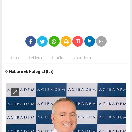
#kas
#eklem
#sağlık
#pandemi
Habere Ek Fotoğraf(lar)