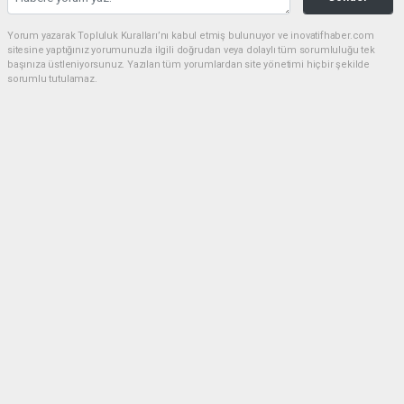
Yorum yazarak Topluluk Kuralları’nı kabul etmiş bulunuyor ve inovatifhaber.com
sitesine yaptığınız yorumunuzla ilgili doğrudan veya dolaylı tüm sorumluluğu tek
başınıza üstleniyorsunuz. Yazılan tüm yorumlardan site yönetimi hiçbir şekilde
sorumlu tutulamaz.