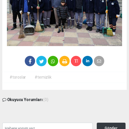
#toroslar
#temizlik
Okuyucu Yorumları
(0)
Gönder