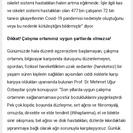
iskelet sistemi hastalıkları halen artma eğiliminde. İşle ilgili kas
ve iskelet sistemi hastalıkları olan 477 bin çalışanın 72 bin
tanesi şikayetlerinin Covid-19 pandemisi nedeniyle oluştuğunu
veya bu nedenle kötüleştiğini bildirmiştir” diyor.
Dikkat! Çalışma ortamınız uygun şartlarda olmazsa!
Günümüzde hala düzenli egzersizlere başlamayan, çalışma
ortamını, bilgisayar karşısında duruşunu düzenlemeyen,
spordan, fiziksel hareketlilikten uzak sedanter (hareketsiz) bir
yaşam süren kişilerin sağlıkları açısından ciddi risklerle karşı
karşıya oldukları uyarısında bulunan Prof. Dr. Mehmet Uğur
Özbaydar şöyle konuşuyor: “Son yıllarda uygun çalışma
ortamının sağlanamaması postür bozukluklarını yaygınlaştırdı.
Pek çok kişide; boyunda düzleşme, sırt ağrısı ve fibromiyalji,
omuzda, dirsekte ve elde tendinit (iltihaplanma), el ve bilekte
sinir sıkışması, bel ağrısı ve disk hastalıkları, dizlerde kıkırdaktaki
yıpranmaya bağlı olarak ağrı sorunuyla karşılaşıyoruz. Günlük