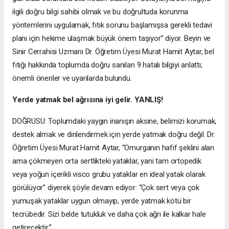
ilgili doğru bilgi sahibi olmak ve bu doğrultuda korunma
yöntemlerini uygulamak, fıtık sorunu başlamışsa gerekli tedavi
planı için hekime ulaşmak büyük önem taşıyor” diyor. Beyin ve
Sinir Cerrahisi Uzmanı Dr. Öğretim Üyesi Murat Hamit Aytar, bel
fıtığı hakkında toplumda doğru sanılan 9 hatalı bilgiyi anlattı;
önemli öneriler ve uyarılarda bulundu.
Yerde yatmak bel ağrısına iyi gelir. YANLIŞ!
DOĞRUSU: Toplumdaki yaygın inanışın aksine, belimizi korumak,
destek almak ve dinlendirmek için yerde yatmak doğru değil. Dr.
Öğretim Üyesi Murat Hamit Aytar, “Omurganın hafif şeklini alan
ama çökmeyen orta sertlikteki yataklar, yani tam ortopedik
veya yoğun içerikli visco grubu yataklar en ideal yatak olarak
görülüyor” diyerek şöyle devam ediyor: “Çok sert veya çok
yumuşak yataklar uygun olmayıp, yerde yatmak kötü bir
tecrübedir. Sizi belde tutukluk ve daha çok ağrı ile kalkar hale
getirecektir.”