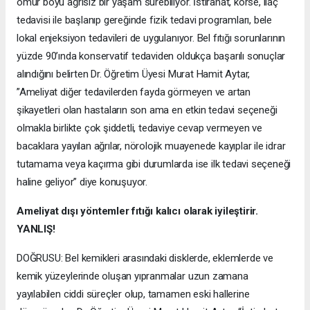
ömür boyu ağrısız bir yaşam sürebiliyor. İstirahat, korse, ilaç
tedavisi ile başlanıp gereğinde fizik tedavi programları, bele
lokal enjeksiyon tedavileri de uygulanıyor. Bel fıtığı sorunlarının
yüzde 90’ında konservatif tedaviden oldukça başarılı sonuçlar
alındığını belirten Dr. Öğretim Üyesi Murat Hamit Aytar,
”Ameliyat diğer tedavilerden fayda görmeyen ve artan
şikayetleri olan hastaların son ama en etkin tedavi seçeneği
olmakla birlikte çok şiddetli, tedaviye cevap vermeyen ve
bacaklara yayılan ağrılar, nörolojik muayenede kayıplar ile idrar
tutamama veya kaçırma gibi durumlarda ise ilk tedavi seçeneği
haline geliyor” diye konuşuyor.
Ameliyat dışı yöntemler fıtığı kalıcı olarak iyileştirir.
YANLIŞ!
DOĞRUSU: Bel kemikleri arasındaki disklerde, eklemlerde ve
kemik yüzeylerinde oluşan yıpranmalar uzun zamana
yayılabilen ciddi süreçler olup, tamamen eski hallerine