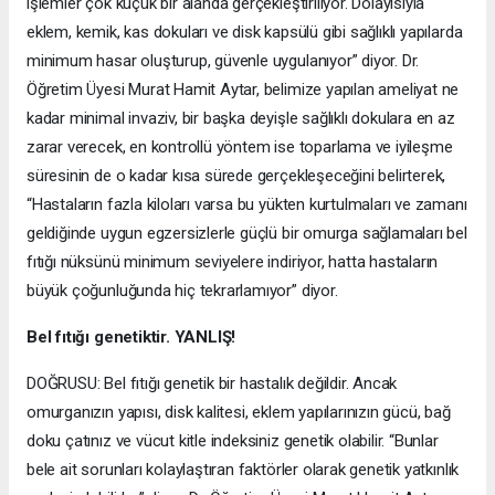
işlemler çok küçük bir alanda gerçekleştiriliyor. Dolayısıyla
eklem, kemik, kas dokuları ve disk kapsülü gibi sağlıklı yapılarda
minimum hasar oluşturup, güvenle uygulanıyor” diyor. Dr.
Öğretim Üyesi Murat Hamit Aytar, belimize yapılan ameliyat ne
kadar minimal invaziv, bir başka deyişle sağlıklı dokulara en az
zarar verecek, en kontrollü yöntem ise toparlama ve iyileşme
süresinin de o kadar kısa sürede gerçekleşeceğini belirterek,
“Hastaların fazla kiloları varsa bu yükten kurtulmaları ve zamanı
geldiğinde uygun egzersizlerle güçlü bir omurga sağlamaları bel
fıtığı nüksünü minimum seviyelere indiriyor, hatta hastaların
büyük çoğunluğunda hiç tekrarlamıyor” diyor.
Bel fıtığı genetiktir. YANLIŞ!
DOĞRUSU: Bel fıtığı genetik bir hastalık değildir. Ancak
omurganızın yapısı, disk kalitesi, eklem yapılarınızın gücü, bağ
doku çatınız ve vücut kitle indeksiniz genetik olabilir. “Bunlar
bele ait sorunları kolaylaştıran faktörler olarak genetik yatkınlık