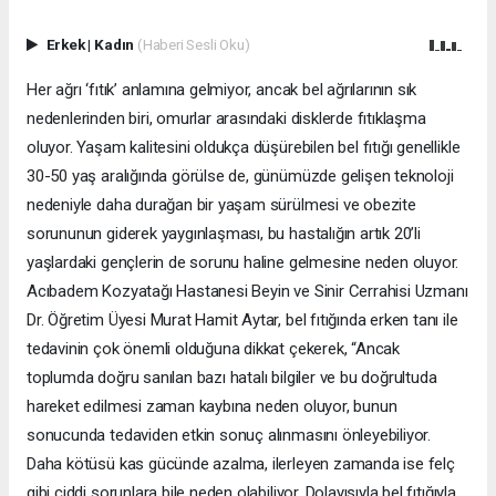
Erkek
|
Kadın
(Haberi Sesli Oku)
Her ağrı ‘fıtık’ anlamına gelmiyor, ancak bel ağrılarının sık
nedenlerinden biri, omurlar arasındaki disklerde fıtıklaşma
oluyor. Yaşam kalitesini oldukça düşürebilen bel fıtığı genellikle
30-50 yaş aralığında görülse de, günümüzde gelişen teknoloji
nedeniyle daha durağan bir yaşam sürülmesi ve obezite
sorununun giderek yaygınlaşması, bu hastalığın artık 20’li
yaşlardaki gençlerin de sorunu haline gelmesine neden oluyor.
Acıbadem Kozyatağı Hastanesi Beyin ve Sinir Cerrahisi Uzmanı
Dr. Öğretim Üyesi Murat Hamit Aytar, bel fıtığında erken tanı ile
tedavinin çok önemli olduğuna dikkat çekerek, “Ancak
toplumda doğru sanılan bazı hatalı bilgiler ve bu doğrultuda
hareket edilmesi zaman kaybına neden oluyor, bunun
sonucunda tedaviden etkin sonuç alınmasını önleyebiliyor.
Daha kötüsü kas gücünde azalma, ilerleyen zamanda ise felç
gibi ciddi sorunlara bile neden olabiliyor. Dolayısıyla bel fıtığıyla