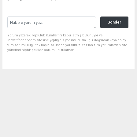
Gönder
Yorum yazarak Topluluk Kuralları’nı kabul etmiş bulunuyor ve
inovatifhaber.com sitesine yaptığınız yorumunuzla ilgili doğrudan veya dolaylı
tüm sorumluluğu tek başınıza üstleniyorsunuz. Yazılan tüm yorumlardan site
yönetimi hiçbir şekilde sorumlu tutulamaz.