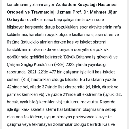
kurtulmanın yollarını arıyor.
Acıbadem Kozyatağı Hastanesi
Ortopedi ve Travmatoloji Uzmanı Prof. Dr. Mehmet Uğur
Özbaydar
özellikle masa başı çalışanlarda uzun süre
bilgisayar karşısında duruş bozuklukları, spor aktivitelerinin rafa
kaldırılması, hareketin büyük ölçüde kısıtlanması, aşırı stres ve
üstüne üstlük kilo alımları derken kas ve iskelet sistemi
hastalıklarının ülkemizde ve dünyada son yıllarda çok sık
görülür hale geldiğini belirterek “Büyük Britanya İş güvenliği ve
Çalışan Sağlığı Kurulu’nun (HSE) 2022 yılında yayınladığı
raporunda; 2021-22’de 477 bin çalışanın işle ilgili kas-iskelet
sistemi (KİS) hastalıkları olduğu bildirildi. Bu hastaların yüzde
42’sinde bel, yüzde 37’sinde üst ekstremite (el, bilek, dirsek ve
parmak kemikleri vb) ve yüzde 21’inde alt ekstremite (uyluk, diz,
bacak, ayak bileği kemikleri vb) tutulumu mevcuttu. Raporda
işle ilgili kas-iskelet sistemi hastalıklarının oluşmasına sebep
olan ana faktörlerin, uygun olmayan pozisyonda klavye ile
çalışma veya tekrarlayan zorlamalar olduğu belirtildi. Kas ve