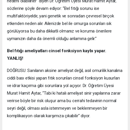
nedeni olabilirler” diyen Dr. Öğretim Üyesi Murat Hamit Aytar,
sözlerine şöyle devam ediyor: “Bel fıtığı sorunu ise
multifaktöriyeldir, yani genetik ve sonradan çevresel birçok
etkenden neden alır. Ailenizde bel ile omurga sorunları sık
görülüyorsa bu daha dikkatli olmanız ve koruma önerilere
uymanızın daha da önemli olduğu anlamına gelir.”
Bel fıtığı ameliyatları cinsel fonksiyon kaybı yapar.
YANLIŞ!
DOĞRUSU: Sanılanın aksine ameliyat değil, asıl omurilik kanalına
ciddi bası etkisi yapan fıtık sorunları cinsel fonksiyon kusurları
ve idrar kaçırma gibi sorunlara yol açıyor. Dr. Öğretim Üyesi
Murat Hamit Aytar, “Tabi ki hatalı ameliyat sinir yapılarına zarar
verirse böyle bir risk oluşur ama bu cerrahi tedavinin normal
seyri değil, olması asla istenmeyen ve beklenmeyen bir
komplikasyon olarak karşımıza çıkabilir” diyor.