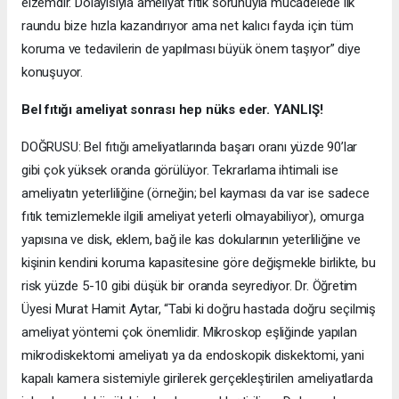
elzemdir. Dolayısıyla ameliyat fıtık sorunuyla mücadelede ilk
raundu bize hızla kazandırıyor ama net kalıcı fayda için tüm
koruma ve tedavilerin de yapılması büyük önem taşıyor” diye
konuşuyor.
Bel fıtığı ameliyat sonrası hep nüks eder. YANLIŞ!
DOĞRUSU: Bel fıtığı ameliyatlarında başarı oranı yüzde 90’lar
gibi çok yüksek oranda görülüyor. Tekrarlama ihtimali ise
ameliyatın yeterliliğine (örneğin; bel kayması da var ise sadece
fıtık temizlemekle ilgili ameliyat yeterli olmayabiliyor), omurga
yapısına ve disk, eklem, bağ ile kas dokularının yeterliliğine ve
kişinin kendini koruma kapasitesine göre değişmekle birlikte, bu
risk yüzde 5-10 gibi düşük bir oranda seyrediyor. Dr. Öğretim
Üyesi Murat Hamit Aytar, “Tabi ki doğru hastada doğru seçilmiş
ameliyat yöntemi çok önemlidir. Mikroskop eşliğinde yapılan
mikrodiskektomi ameliyatı ya da endoskopik diskektomi, yani
kapalı kamera sistemiyle girilerek gerçekleştirilen ameliyatlarda