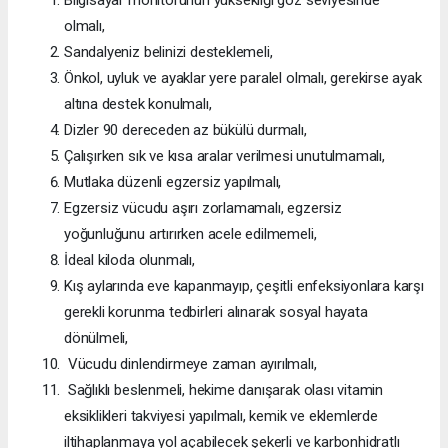
Bilgisayar monitörünün yüksekliği göz seviyesinde
olmalı,
Sandalyeniz belinizi desteklemeli,
Önkol, uyluk ve ayaklar yere paralel olmalı, gerekirse ayak
altına destek konulmalı,
Dizler 90 dereceden az bükülü durmalı,
Çalışırken sık ve kısa aralar verilmesi unutulmamalı,
Mutlaka düzenli egzersiz yapılmalı,
Egzersiz vücudu aşırı zorlamamalı, egzersiz
yoğunluğunu artırırken acele edilmemeli,
İdeal kiloda olunmalı,
Kış aylarında eve kapanmayıp, çeşitli enfeksiyonlara karşı
gerekli korunma tedbirleri alınarak sosyal hayata
dönülmeli,
Vücudu dinlendirmeye zaman ayırılmalı,
Sağlıklı beslenmeli, hekime danışarak olası vitamin
eksiklikleri takviyesi yapılmalı, kemik ve eklemlerde
iltihaplanmaya yol açabilecek şekerli ve karbonhidratlı