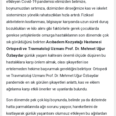
etkileyen Covid-19 pandemisi elimizden belimize,
boynumuzdan sırtımıza, dizimizden dirseğimize kas ve iskelet
sistemimize yönelik rahatsızlıkları hızla artırdı. Fiziksel
aktivitelerin kısıtlanması, bilgisayar karşısında uzun süreli duruş
bozuklukları ve kilo alımı gibi faktörlerle gerek çocuklarda
gerekse yetişkinlerde omurga hastalıklarının son dönemde çok
sık görüldüğünü belirten
Acıbadem Kozyatağı Hastanesi
Ortopedi ve Travmatoloji Uzmanı Prof. Dr. Mehmet Uğur
Özbaydar
günlük yaşam kalitesini önemli ölçüde düşüren bu
hastalıklara karşı önlem almak, olası şikayetleri ise
ertelemeden hekime başvurmak gerektiğini belirtiyor. Ortopedi
ve Travmatoloji Uzmanı Prof. Dr. Mehmet Uğur Özbaydar
pandemide en sık görülen şikayetleri anlattı, kas ve eklem
ağrılarına karşı etkili öneriler ve uyarılarda bulundu.
Son dönemde pek çok kişi boynunda, belinde ya da dizlerinde
hatta parmaklarında ağrı sorunu yaşıyor, hareketlerini de
kısıtlayarak günlük yaşantısını olumsuz etkileyen bu ağrılardan