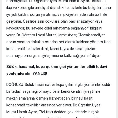
dönmüyorlar. Dr. Öğretim Üyesi Murat Hamit Aytar, “İstirahat,
ilaç ve korse gibi ameliyat dışındaki tedavilerle bu bölgeler daha
iyi, yük kaldırır, sorun yaratmaz ve şikâyete neden olmaz hale
geliyorlar. Özellikle sinir dokulara olan basılar azalıyor veya
kayboluyor, bu sayede ciddi rahatlama sağlanıyor” bilgisini
veren Dr. Öğretim Üyesi Murat Hamit Aytar, “Ancak ameliyat
sorun yaratan dokuları ortadan net olarak kaldıran yöntem iken
konservatif tedaviler ılımlı, kısmi fayda ile kesin çözüm
sunmayıp omurganın iyileşmesine katkı sağlıyorlar” diyor.
Sülük, hacamat, kupa çekme gibi yöntemler etkili tedavi
yöntemleridir. YANLIŞ!
DOĞRUSU: Sülük, hacamat ve kupa çekme gibi yöntemler ciddi
bir tedavi seçeneği olmayıp belin kendi kendini iyileştirme
mekanizmalarına kısmen hizmet eden, bir nevi basit
konservatif teknikler arasında yer alıyor. Dr. Öğretim Üyesi
Murat Hamit Aytar, “Bel fıtığı deriden çok derinde, birçok