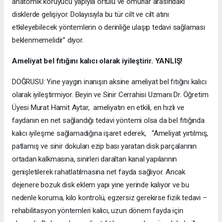
anatomik koruyucu yapıyla örtülü ve omurlar arasındaki
disklerde gelişiyor. Dolayısıyla bu tür cilt ve cilt atını
etkileyebilecek yöntemlerin o derinliğe ulaşıp tedavi sağlaması
beklenmemelidir” diyor.
Ameliyat bel fıtığını kalıcı olarak iyileştirir. YANLIŞ!
DOĞRUSU: Yine yaygın inanışın aksine ameliyat bel fıtığını kalıcı
olarak iyileştirmiyor. Beyin ve Sinir Cerrahisi Uzmanı Dr. Öğretim
Üyesi Murat Hamit Aytar, ameliyatın en etkili, en hızlı ve
faydanın en net sağlandığı tedavi yöntemi olsa da bel fıtığında
kalıcı iyileşme sağlamadığına işaret ederek, “Ameliyat yırtılmış,
patlamış ve sinir dokuları ezip bası yaratan disk parçalarının
ortadan kalkmasına, sinirleri daraltan kanal yapılarının
genişletilerek rahatlatılmasına net fayda sağlıyor. Ancak
dejenere bozuk disk eklem yapı yine yerinde kalıyor ve bu
nedenle koruma, kilo kontrolü, egzersiz gerekirse fizik tedavi –
rehabilitasyon yöntemleri kalıcı, uzun dönem fayda için