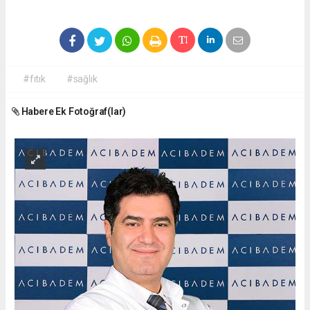
#fıtık
#sağlık
Habere Ek Fotoğraf(lar)