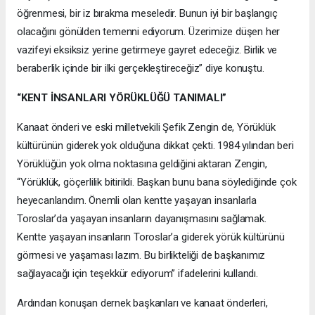
öğrenmesi, bir iz bırakma meseledir. Bunun iyi bir başlangıç
olacağını gönülden temenni ediyorum. Üzerimize düşen her
vazifeyi eksiksiz yerine getirmeye gayret edeceğiz. Birlik ve
beraberlik içinde bir ilki gerçekleştireceğiz” diye konuştu.
“KENT İNSANLARI YÖRÜKLÜĞÜ TANIMALI”
Kanaat önderi ve eski milletvekili Şefik Zengin de, Yörüklük
kültürünün giderek yok olduğuna dikkat çekti. 1984 yılından beri
Yörüklüğün yok olma noktasına geldiğini aktaran Zengin,
“Yörüklük, göçerlilik bitirildi. Başkan bunu bana söylediğinde çok
heyecanlandım. Önemli olan kentte yaşayan insanlarla
Toroslar’da yaşayan insanların dayanışmasını sağlamak.
Kentte yaşayan insanların Toroslar’a giderek yörük kültürünü
görmesi ve yaşaması lazım. Bu birlikteliği de başkanımız
sağlayacağı için teşekkür ediyorum’’ ifadelerini kullandı.
Ardından konuşan dernek başkanları ve kanaat önderleri,