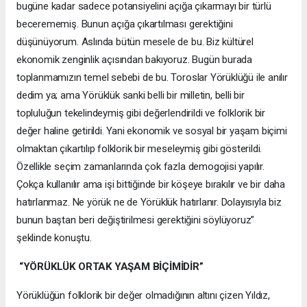
bugüne kadar sadece potansiyelini açığa çıkarmayı bir türlü
becerememiş. Bunun açığa çıkartılması gerektiğini
düşünüyorum. Aslında bütün mesele de bu. Biz kültürel
ekonomik zenginlik açısından bakıyoruz. Bugün burada
toplanmamızın temel sebebi de bu. Toroslar Yörüklüğü ile anılır
dedim ya; ama Yörüklük sanki belli bir milletin, belli bir
topluluğun tekelindeymiş gibi değerlendirildi ve folklorik bir
değer haline getirildi. Yani ekonomik ve sosyal bir yaşam biçimi
olmaktan çıkartılıp folklorik bir meseleymiş gibi gösterildi.
Özellikle seçim zamanlarında çok fazla demogojisi yapılır.
Çokça kullanılır ama işi bittiğinde bir köşeye bırakılır ve bir daha
hatırlanmaz. Ne yörük ne de Yörüklük hatırlanır. Dolayısıyla biz
bunun baştan beri değiştirilmesi gerektiğini söylüyoruz”
şeklinde konuştu.
“YÖRÜKLÜK ORTAK YAŞAM BİÇİMİDİR”
Yörüklüğün folklorik bir değer olmadığının altını çizen Yıldız,