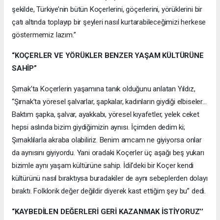
şekilde, Türkiye’nin bütün Koçerlerini, göçerlerini, yörüklerini bir
çatı altında toplayıp bir şeyleri nasıl kurtarabileceğimizi herkese
göstermemiz lazım.”
“KOÇERLER VE YÖRÜKLER BENZER YAŞAM KÜLTÜRÜNE
SAHİP”
Şırnak’ta Koçerlerin yaşamına tanık olduğunu anlatan Yıldız,
“Şırnak’ta yöresel şalvarlar, şapkalar, kadınların giydiği elbiseler…
Baktım şapka, şalvar, ayakkabı, yöresel kıyafetler, yelek ceket
hepsi aslında bizim giydiğimizin aynısı. İçimden dedim ki;
Şırnaklılarla akraba olabiliriz. Benim amcam ne giyiyorsa onlar
da aynısını giyiyordu. Yani oradaki Koçerler üç aşağı beş yukarı
bizimle aynı yaşam kültürüne sahip. İdil‘deki bir Koçer kendi
kültürünü nasıl bıraktıysa buradakiler de aynı sebeplerden dolayı
bıraktı. Folklorik değer değildir diyerek kast ettiğim şey bu” dedi.
“KAYBEDİLEN DEĞERLERİ GERİ KAZANMAK İSTİYORUZ’’