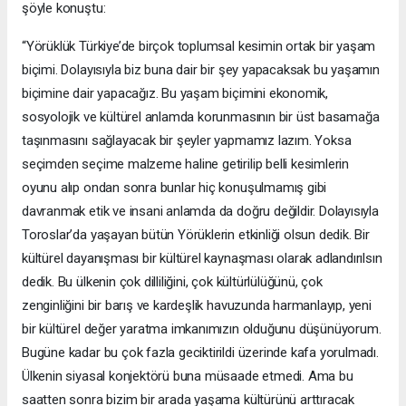
şöyle konuştu:
“Yörüklük Türkiye’de birçok toplumsal kesimin ortak bir yaşam
biçimi. Dolayısıyla biz buna dair bir şey yapacaksak bu yaşamın
biçimine dair yapacağız. Bu yaşam biçimini ekonomik,
sosyolojik ve kültürel anlamda korunmasının bir üst basamağa
taşınmasını sağlayacak bir şeyler yapmamız lazım. Yoksa
seçimden seçime malzeme haline getirilip belli kesimlerin
oyunu alıp ondan sonra bunlar hiç konuşulmamış gibi
davranmak etik ve insani anlamda da doğru değildir. Dolayısıyla
Toroslar’da yaşayan bütün Yörüklerin etkinliği olsun dedik. Bir
kültürel dayanışması bir kültürel kaynaşması olarak adlandırılsın
dedik. Bu ülkenin çok dilliliğini, çok kültürlülüğünü, çok
zenginliğini bir barış ve kardeşlik havuzunda harmanlayıp, yeni
bir kültürel değer yaratma imkanımızın olduğunu düşünüyorum.
Bugüne kadar bu çok fazla geciktirildi üzerinde kafa yorulmadı.
Ülkenin siyasal konjektörü buna müsaade etmedi. Ama bu
saatten sonra bizim bir arada yaşama kültürünü arttıracak