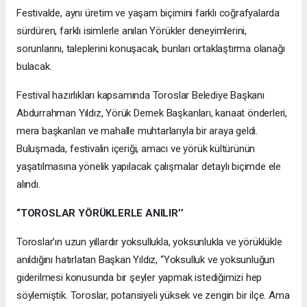
Festivalde, aynı üretim ve yaşam biçimini farklı coğrafyalarda
sürdüren, farklı isimlerle anılan Yörükler deneyimlerini,
sorunlarını, taleplerini konuşacak, bunları ortaklaştırma olanağı
bulacak.
Festival hazırlıkları kapsamında Toroslar Belediye Başkanı
Abdurrahman Yıldız, Yörük Dernek Başkanları, kanaat önderleri,
mera başkanları ve mahalle muhtarlarıyla bir araya geldi.
Buluşmada, festivalin içeriği, amacı ve yörük kültürünün
yaşatılmasına yönelik yapılacak çalışmalar detaylı biçimde ele
alındı.
“TOROSLAR YÖRÜKLERLE ANILIR’’
Toroslar’ın uzun yıllardır yoksullukla, yoksunlukla ve yörüklükle
anıldığını hatırlatan Başkan Yıldız, “Yoksulluk ve yoksunluğun
giderilmesi konusunda bir şeyler yapmak istediğimizi hep
söylemiştik. Toroslar, potansiyeli yüksek ve zengin bir ilçe. Ama