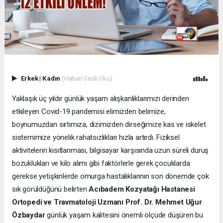
Erkek
|
Kadın
(Haberi Sesli Oku)
Yaklaşık üç yıldır günlük yaşam alışkanlıklarımızı derinden
etkileyen Covid-19 pandemisi elimizden belimize,
boynumuzdan sırtımıza, dizimizden dirseğimize kas ve iskelet
sistemimize yönelik rahatsızlıkları hızla artırdı. Fiziksel
aktivitelerin kısıtlanması, bilgisayar karşısında uzun süreli duruş
bozuklukları ve kilo alımı gibi faktörlerle gerek çocuklarda
gerekse yetişkinlerde omurga hastalıklarının son dönemde çok
sık görüldüğünü belirten
Acıbadem Kozyatağı Hastanesi
Ortopedi ve Travmatoloji Uzmanı Prof. Dr. Mehmet Uğur
Özbaydar
günlük yaşam kalitesini önemli ölçüde düşüren bu