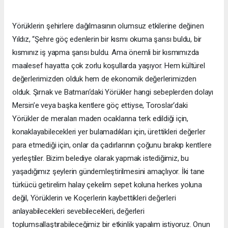
Yörüklerin şehirlere dağılmasının olumsuz etkilerine değinen
Yıldız, “Şehre göç edenlerin bir kısmı okuma şansı buldu, bir
kısmınız iş yapma şansı buldu. Ama önemli bir kısmımızda
maalesef hayatta çok zorlu koşullarda yaşıyor. Hem kültürel
değerlerimizden olduk hem de ekonomik değerlerimizden
olduk. Şırnak ve Batman‘daki Yörükler hangi sebeplerden dolayı
Mersin’e veya başka kentlere göç ettiyse, Toroslar‘daki
Yörükler de meraları maden ocaklarına terk edildiği için,
konaklayabilecekleri yer bulamadıkları için, ürettikleri değerler
para etmediği için, onlar da çadırlarının çoğunu bırakıp kentlere
yerleştiler. Bizim belediye olarak yapmak istediğimiz, bu
yaşadığımız şeylerin gündemleştirilmesini amaçlıyor. İki tane
türkücü getirelim halay çekelim sepet koluna herkes yoluna
değil, Yörüklerin ve Koçerlerin kaybettikleri değerleri
anlayabilecekleri sevebilecekleri, değerleri
toplumsallaştırabileceğimiz bir etkinlik yapalım istiyoruz. Onun