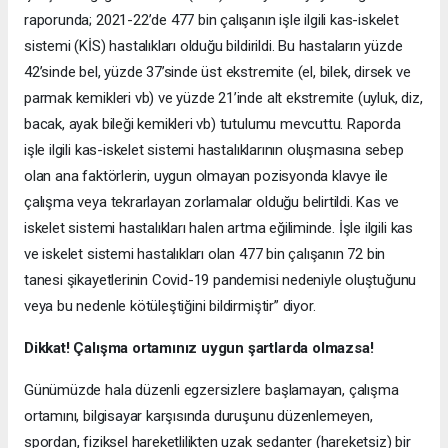
raporunda; 2021-22’de 477 bin çalışanın işle ilgili kas-iskelet
sistemi (KİS) hastalıkları olduğu bildirildi. Bu hastaların yüzde
42’sinde bel, yüzde 37’sinde üst ekstremite (el, bilek, dirsek ve
parmak kemikleri vb) ve yüzde 21’inde alt ekstremite (uyluk, diz,
bacak, ayak bileği kemikleri vb) tutulumu mevcuttu. Raporda
işle ilgili kas-iskelet sistemi hastalıklarının oluşmasına sebep
olan ana faktörlerin, uygun olmayan pozisyonda klavye ile
çalışma veya tekrarlayan zorlamalar olduğu belirtildi. Kas ve
iskelet sistemi hastalıkları halen artma eğiliminde. İşle ilgili kas
ve iskelet sistemi hastalıkları olan 477 bin çalışanın 72 bin
tanesi şikayetlerinin Covid-19 pandemisi nedeniyle oluştuğunu
veya bu nedenle kötüleştiğini bildirmiştir” diyor.
Dikkat! Çalışma ortamınız uygun şartlarda olmazsa!
Günümüzde hala düzenli egzersizlere başlamayan, çalışma
ortamını, bilgisayar karşısında duruşunu düzenlemeyen,
spordan, fiziksel hareketlilikten uzak sedanter (hareketsiz) bir