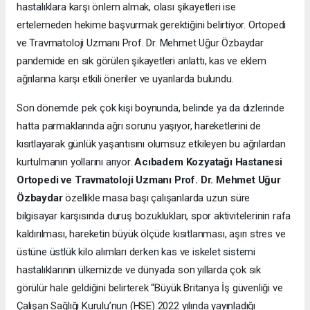
hastalıklara karşı önlem almak, olası şikayetleri ise
ertelemeden hekime başvurmak gerektiğini belirtiyor. Ortopedi
ve Travmatoloji Uzmanı Prof. Dr. Mehmet Uğur Özbaydar
pandemide en sık görülen şikayetleri anlattı, kas ve eklem
ağrılarına karşı etkili öneriler ve uyarılarda bulundu.
Son dönemde pek çok kişi boynunda, belinde ya da dizlerinde
hatta parmaklarında ağrı sorunu yaşıyor, hareketlerini de
kısıtlayarak günlük yaşantısını olumsuz etkileyen bu ağrılardan
kurtulmanın yollarını arıyor.
Acıbadem Kozyatağı Hastanesi
Ortopedi ve Travmatoloji Uzmanı Prof. Dr. Mehmet Uğur
Özbaydar
özellikle masa başı çalışanlarda uzun süre
bilgisayar karşısında duruş bozuklukları, spor aktivitelerinin rafa
kaldırılması, hareketin büyük ölçüde kısıtlanması, aşırı stres ve
üstüne üstlük kilo alımları derken kas ve iskelet sistemi
hastalıklarının ülkemizde ve dünyada son yıllarda çok sık
görülür hale geldiğini belirterek “Büyük Britanya İş güvenliği ve
Çalışan Sağlığı Kurulu’nun (HSE) 2022 yılında yayınladığı