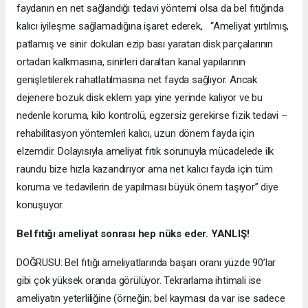
faydanın en net sağlandığı tedavi yöntemi olsa da bel fıtığında
kalıcı iyileşme sağlamadığına işaret ederek, “Ameliyat yırtılmış,
patlamış ve sinir dokuları ezip bası yaratan disk parçalarının
ortadan kalkmasına, sinirleri daraltan kanal yapılarının
genişletilerek rahatlatılmasına net fayda sağlıyor. Ancak
dejenere bozuk disk eklem yapı yine yerinde kalıyor ve bu
nedenle koruma, kilo kontrolü, egzersiz gerekirse fizik tedavi –
rehabilitasyon yöntemleri kalıcı, uzun dönem fayda için
elzemdir. Dolayısıyla ameliyat fıtık sorunuyla mücadelede ilk
raundu bize hızla kazandırıyor ama net kalıcı fayda için tüm
koruma ve tedavilerin de yapılması büyük önem taşıyor” diye
konuşuyor.
Bel fıtığı ameliyat sonrası hep nüks eder. YANLIŞ!
DOĞRUSU: Bel fıtığı ameliyatlarında başarı oranı yüzde 90’lar
gibi çok yüksek oranda görülüyor. Tekrarlama ihtimali ise
ameliyatın yeterliliğine (örneğin; bel kayması da var ise sadece