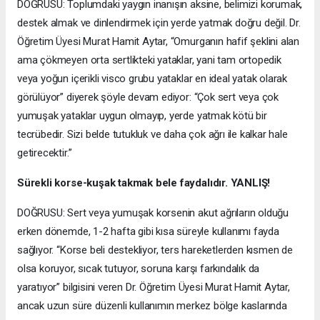
DOĞRUSU: Toplumdaki yaygın inanışın aksine, belimizi korumak,
destek almak ve dinlendirmek için yerde yatmak doğru değil. Dr.
Öğretim Üyesi Murat Hamit Aytar, “Omurganın hafif şeklini alan
ama çökmeyen orta sertlikteki yataklar, yani tam ortopedik
veya yoğun içerikli visco grubu yataklar en ideal yatak olarak
görülüyor” diyerek şöyle devam ediyor: “Çok sert veya çok
yumuşak yataklar uygun olmayıp, yerde yatmak kötü bir
tecrübedir. Sizi belde tutukluk ve daha çok ağrı ile kalkar hale
getirecektir.”
Sürekli korse-kuşak takmak bele faydalıdır. YANLIŞ!
DOĞRUSU: Sert veya yumuşak korsenin akut ağrıların olduğu
erken dönemde, 1-2 hafta gibi kısa süreyle kullanımı fayda
sağlıyor. “Korse beli destekliyor, ters hareketlerden kısmen de
olsa koruyor, sıcak tutuyor, soruna karşı farkındalık da
yaratıyor” bilgisini veren Dr. Öğretim Üyesi Murat Hamit Aytar,
ancak uzun süre düzenli kullanımın merkez bölge kaslarında