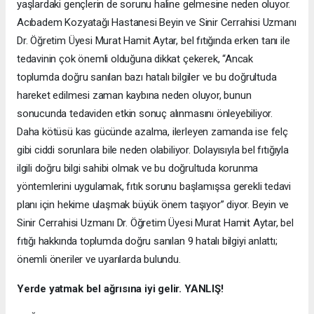
yaşlardaki gençlerin de sorunu haline gelmesine neden oluyor.
Acıbadem Kozyatağı Hastanesi Beyin ve Sinir Cerrahisi Uzmanı
Dr. Öğretim Üyesi Murat Hamit Aytar, bel fıtığında erken tanı ile
tedavinin çok önemli olduğuna dikkat çekerek, “Ancak
toplumda doğru sanılan bazı hatalı bilgiler ve bu doğrultuda
hareket edilmesi zaman kaybına neden oluyor, bunun
sonucunda tedaviden etkin sonuç alınmasını önleyebiliyor.
Daha kötüsü kas gücünde azalma, ilerleyen zamanda ise felç
gibi ciddi sorunlara bile neden olabiliyor. Dolayısıyla bel fıtığıyla
ilgili doğru bilgi sahibi olmak ve bu doğrultuda korunma
yöntemlerini uygulamak, fıtık sorunu başlamışsa gerekli tedavi
planı için hekime ulaşmak büyük önem taşıyor” diyor. Beyin ve
Sinir Cerrahisi Uzmanı Dr. Öğretim Üyesi Murat Hamit Aytar, bel
fıtığı hakkında toplumda doğru sanılan 9 hatalı bilgiyi anlattı;
önemli öneriler ve uyarılarda bulundu.
Yerde yatmak bel ağrısına iyi gelir. YANLIŞ!