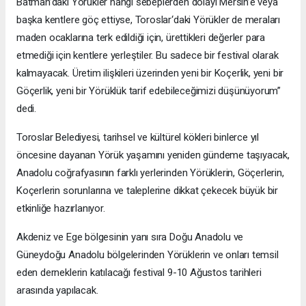
Batman’daki Yörükler hangi sebeplerden dolayı Mersin’e veya
başka kentlere göç ettiyse, Toroslar‘daki Yörükler de meraları
maden ocaklarına terk edildiği için, ürettikleri değerler para
etmediği için kentlere yerleştiler. Bu sadece bir festival olarak
kalmayacak. Üretim ilişkileri üzerinden yeni bir Koçerlik, yeni bir
Göçerlik, yeni bir Yörüklük tarif edebileceğimizi düşünüyorum”
dedi.
Toroslar Belediyesi, tarihsel ve kültürel kökleri binlerce yıl
öncesine dayanan Yörük yaşamını yeniden gündeme taşıyacak,
Anadolu coğrafyasının farklı yerlerinden Yörüklerin, Göçerlerin,
Koçerlerin sorunlarına ve taleplerine dikkat çekecek büyük bir
etkinliğe hazırlanıyor.
Akdeniz ve Ege bölgesinin yanı sıra Doğu Anadolu ve
Güneydoğu Anadolu bölgelerinden Yörüklerin ve onları temsil
eden derneklerin katılacağı festival 9-10 Ağustos tarihleri
arasında yapılacak.