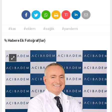
#kas
#eklem
#sağlık
#pandemi
Habere Ek Fotoğraf(lar)