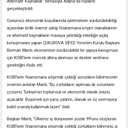
Alternatif Kaynaklar” temasıyla Adana’da toplantı
gerçekleştirildi.
Günümüz ekonomik koşullarında işletmelerin sürdürülebilirliği
açısından kritik öneme sahip finansmana erişim olanaklarının
ve alternatif kaynakların masaya yatırıldığı etkinliğin açılış
konuşmasını yapan ÇUKUROVA SİFED Yönetim Kurulu Başkanı
Berman Mantı, ekonominin sürdürülebilir bir yapıya kavuşması
için KOBİ'lerin mercek altına alınması ve destek verilmesi
gerektiğini ifade etti.
KOBİ'lerin finansmana erişimde çektiği sorunların bilinmesinin
önemini anlatan Mantı, "Bu zorlukların aşılması ile sorunların
çözümü Türkiye'nin toplumsal ve ekonomik olarak önünü
açacaktır. Büyümek için para, yatırım, olanak ve öz sermayeyi
belirli oranda kullanmak lazım” dedi.
Başkan Mantı, “Ülkemiz iş dünyasının yüzde 99’unu oluşturan
KOBİ’lerin finansmana erişimde çektiği zorlukların bilinmesi, iş