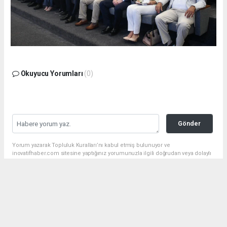
Okuyucu Yorumları
(0)
Gönder
Yorum yazarak Topluluk Kuralları’nı kabul etmiş bulunuyor ve
inovatifhaber.com sitesine yaptığınız yorumunuzla ilgili doğrudan veya dolaylı
tüm sorumluluğu tek başınıza üstleniyorsunuz. Yazılan tüm yorumlardan site
yönetimi hiçbir şekilde sorumlu tutulamaz.