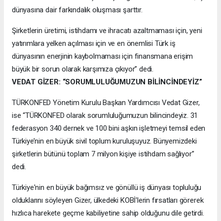
dünyasına dair farkındalık oluşması şarttır.
Şirketlerin üretimi, istihdamı ve ihracatı azaltmaması için, yeni
yatırımlara yelken açılması için ve en önemlisi Türk iş
dünyasının enerjinin kaybolmaması için finansmana erişim
büyük bir sorun olarak karşımıza çıkıyor” dedi.
VEDAT GİZER: “SORUMLULUĞUMUZUN BİLİNCİNDEYİZ”
TÜRKONFED Yönetim Kurulu Başkan Yardımcısı Vedat Gizer,
ise “TÜRKONFED olarak sorumluluğumuzun bilincindeyiz. 31
federasyon 340 dernek ve 100 bini aşkın işletmeyi temsil eden
Türkiye’nin en büyük sivil toplum kuruluşuyuz. Bünyemizdeki
şirketlerin bütünü toplam 7 milyon kişiye istihdam sağlıyor”
dedi.
Türkiye'nin en büyük bağımsız ve gönüllü iş dünyası topluluğu
olduklarını söyleyen Gizer, ülkedeki KOBİ'lerin fırsatları görerek
hızlıca harekete geçme kabiliyetine sahip olduğunu dile getirdi.