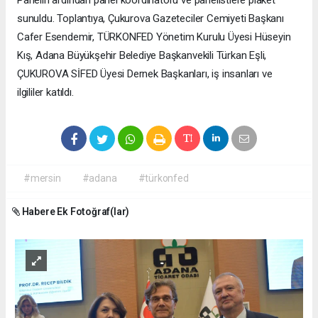
Panelin ardından panel koordinatörü ve panelistlere plaket
sunuldu. Toplantıya, Çukurova Gazeteciler Cemiyeti Başkanı
Cafer Esendemir, TÜRKONFED Yönetim Kurulu Üyesi Hüseyin
Kış, Adana Büyükşehir Belediye Başkanvekili Türkan Eşli,
ÇUKUROVA SİFED Üyesi Dernek Başkanları, iş insanları ve
ilgililer katıldı.
#mersin
#adana
#türkonfed
Habere Ek Fotoğraf(lar)