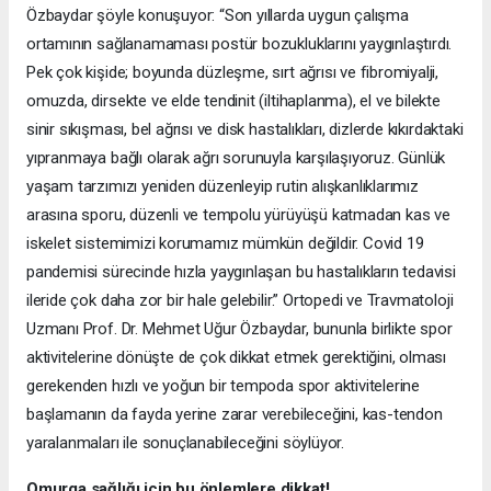
Özbaydar şöyle konuşuyor: “Son yıllarda uygun çalışma
ortamının sağlanamaması postür bozukluklarını yaygınlaştırdı.
Pek çok kişide; boyunda düzleşme, sırt ağrısı ve fibromiyalji,
omuzda, dirsekte ve elde tendinit (iltihaplanma), el ve bilekte
sinir sıkışması, bel ağrısı ve disk hastalıkları, dizlerde kıkırdaktaki
yıpranmaya bağlı olarak ağrı sorunuyla karşılaşıyoruz. Günlük
yaşam tarzımızı yeniden düzenleyip rutin alışkanlıklarımız
arasına sporu, düzenli ve tempolu yürüyüşü katmadan kas ve
iskelet sistemimizi korumamız mümkün değildir. Covid 19
pandemisi sürecinde hızla yaygınlaşan bu hastalıkların tedavisi
ileride çok daha zor bir hale gelebilir.” Ortopedi ve Travmatoloji
Uzmanı Prof. Dr. Mehmet Uğur Özbaydar, bununla birlikte spor
aktivitelerine dönüşte de çok dikkat etmek gerektiğini, olması
gerekenden hızlı ve yoğun bir tempoda spor aktivitelerine
başlamanın da fayda yerine zarar verebileceğini, kas-tendon
yaralanmaları ile sonuçlanabileceğini söylüyor.
Omurga sağlığı için bu önlemlere dikkat!