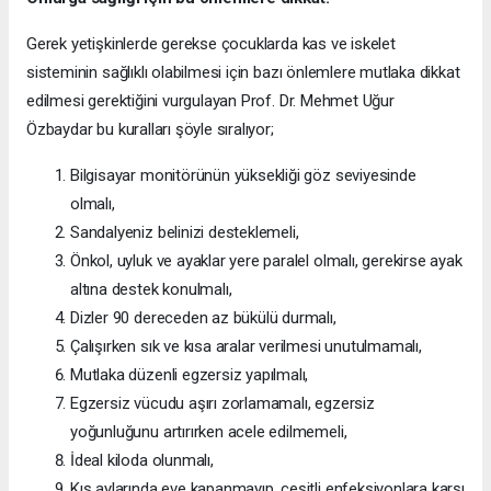
Gerek yetişkinlerde gerekse çocuklarda kas ve iskelet
sisteminin sağlıklı olabilmesi için bazı önlemlere mutlaka dikkat
edilmesi gerektiğini vurgulayan Prof. Dr. Mehmet Uğur
Özbaydar bu kuralları şöyle sıralıyor;
Bilgisayar monitörünün yüksekliği göz seviyesinde
olmalı,
Sandalyeniz belinizi desteklemeli,
Önkol, uyluk ve ayaklar yere paralel olmalı, gerekirse ayak
altına destek konulmalı,
Dizler 90 dereceden az bükülü durmalı,
Çalışırken sık ve kısa aralar verilmesi unutulmamalı,
Mutlaka düzenli egzersiz yapılmalı,
Egzersiz vücudu aşırı zorlamamalı, egzersiz
yoğunluğunu artırırken acele edilmemeli,
İdeal kiloda olunmalı,
Kış aylarında eve kapanmayıp, çeşitli enfeksiyonlara karşı