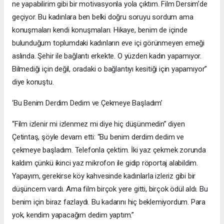
ne yapabilirim gibi bir motivasyonla yola çıktım. Film Dersim’de
geçiyor. Bu kadınlara ben belki doğru soruyu sordum ama
konuşmaları kendi konuşmaları. Hikaye, benim de içinde
bulunduğum toplumdaki kadınların eve içi görünmeyen emeği
aslında. Şehir ile bağlantı erkekte. O yüzden kadın yapamıyor.
Bilmediği için değil, oradaki o bağlantıyı kesitiği için yapamıyor”
diye konuştu.
‘Bu Benim Derdim Dedim ve Çekmeye Başladım’
“Film izlenir mi izlenmez mi diye hiç düşünmedin” diyen
Çetintaş, şöyle devam etti: “Bu benim derdim dedim ve
çekmeye başladım. Telefonla çektim. İki yaz çekmek zorunda
kaldım çünkü ikinci yaz mikrofon ile gidip röportaj alabildim.
Yapayım, gerekirse köy kahvesinde kadınlarla izleriz gibi bir
düşüncem vardı. Ama film birçok yere gitti, birçok ödül aldı. Bu
benim için biraz fazlaydı. Bu kadarını hiç beklemiyordum. Para
yok, kendim yapacağım dedim yaptım.”