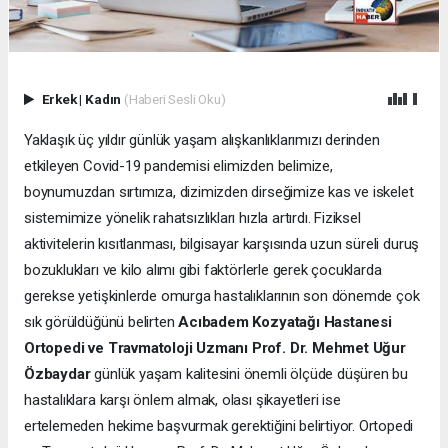
Erkek
|
Kadın
(Haberi Sesli Oku)
Yaklaşık üç yıldır günlük yaşam alışkanlıklarımızı derinden
etkileyen Covid-19 pandemisi elimizden belimize,
boynumuzdan sırtımıza, dizimizden dirseğimize kas ve iskelet
sistemimize yönelik rahatsızlıkları hızla artırdı. Fiziksel
aktivitelerin kısıtlanması, bilgisayar karşısında uzun süreli duruş
bozuklukları ve kilo alımı gibi faktörlerle gerek çocuklarda
gerekse yetişkinlerde omurga hastalıklarının son dönemde çok
sık görüldüğünü belirten
Acıbadem Kozyatağı Hastanesi
Ortopedi ve Travmatoloji Uzmanı Prof. Dr. Mehmet Uğur
Özbaydar
günlük yaşam kalitesini önemli ölçüde düşüren bu
hastalıklara karşı önlem almak, olası şikayetleri ise
ertelemeden hekime başvurmak gerektiğini belirtiyor. Ortopedi