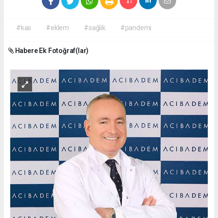
#kas
#eklem
#sağlık
#pandemi
Habere Ek Fotoğraf(lar)