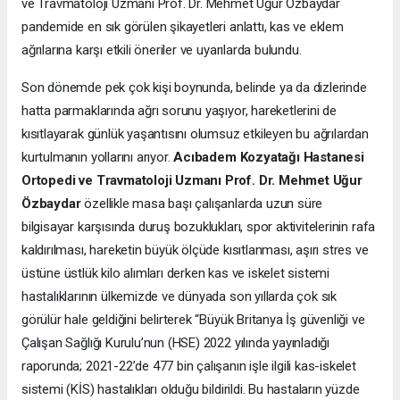
ve Travmatoloji Uzmanı Prof. Dr. Mehmet Uğur Özbaydar
pandemide en sık görülen şikayetleri anlattı, kas ve eklem
ağrılarına karşı etkili öneriler ve uyarılarda bulundu.
Son dönemde pek çok kişi boynunda, belinde ya da dizlerinde
hatta parmaklarında ağrı sorunu yaşıyor, hareketlerini de
kısıtlayarak günlük yaşantısını olumsuz etkileyen bu ağrılardan
kurtulmanın yollarını arıyor.
Acıbadem Kozyatağı Hastanesi
Ortopedi ve Travmatoloji Uzmanı Prof. Dr. Mehmet Uğur
Özbaydar
özellikle masa başı çalışanlarda uzun süre
bilgisayar karşısında duruş bozuklukları, spor aktivitelerinin rafa
kaldırılması, hareketin büyük ölçüde kısıtlanması, aşırı stres ve
üstüne üstlük kilo alımları derken kas ve iskelet sistemi
hastalıklarının ülkemizde ve dünyada son yıllarda çok sık
görülür hale geldiğini belirterek “Büyük Britanya İş güvenliği ve
Çalışan Sağlığı Kurulu’nun (HSE) 2022 yılında yayınladığı
raporunda; 2021-22’de 477 bin çalışanın işle ilgili kas-iskelet
sistemi (KİS) hastalıkları olduğu bildirildi. Bu hastaların yüzde