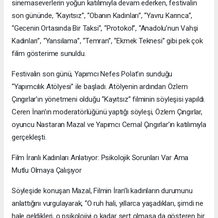
sinemaseverlerin yoğun katılımıyla devam ederken, festivalin
son gününde, “Kayıtsız”, “Obanın Kadınları”, “Yavru Karınca”,
“Gecenin Ortasında Bir Taksi”, “Protokol”, “Anadolu’nun Vahşi
Kadınları”, “Yansılama”, “Temran”, “Ekmek Teknesi” gibi pek çok
filim gösterime sunuldu.
Festivalin son günü, Yapımcı Nefes Polat’ın sunduğu
“Yapımcılık Atölyesi” ile başladı. Atölyenin ardından Özlem
Çıngırlar’ın yönetmeni olduğu “Kayıtsız” filminin söyleşisi yapıldı.
Ceren İnan’ın moderatörlüğünü yaptığı söyleşi, Özlem Çıngırlar,
oyuncu Nastaran Mazal ve Yapımcı Cemal Çıngırlar’ın katılımıyla
gerçekleşti.
Film İranlı Kadınları Anlatıyor: Psikolojik Sorunları Var Ama
Mutlu Olmaya Çalışıyor
Söyleşide konuşan Mazal, Filmin İran’lı kadınların durumunu
anlattığını vurgulayarak, “O ruh hali, yıllarca yaşadıkları, şimdi ne
hale geldikleri, o psikolojiyi o kadar sert olmasa da gösteren bir