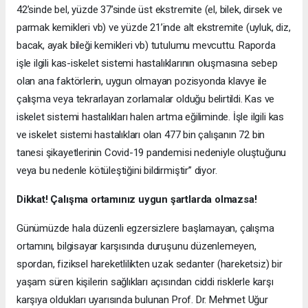
42’sinde bel, yüzde 37’sinde üst ekstremite (el, bilek, dirsek ve
parmak kemikleri vb) ve yüzde 21’inde alt ekstremite (uyluk, diz,
bacak, ayak bileği kemikleri vb) tutulumu mevcuttu. Raporda
işle ilgili kas-iskelet sistemi hastalıklarının oluşmasına sebep
olan ana faktörlerin, uygun olmayan pozisyonda klavye ile
çalışma veya tekrarlayan zorlamalar olduğu belirtildi. Kas ve
iskelet sistemi hastalıkları halen artma eğiliminde. İşle ilgili kas
ve iskelet sistemi hastalıkları olan 477 bin çalışanın 72 bin
tanesi şikayetlerinin Covid-19 pandemisi nedeniyle oluştuğunu
veya bu nedenle kötüleştiğini bildirmiştir” diyor.
Dikkat! Çalışma ortamınız uygun şartlarda olmazsa!
Günümüzde hala düzenli egzersizlere başlamayan, çalışma
ortamını, bilgisayar karşısında duruşunu düzenlemeyen,
spordan, fiziksel hareketlilikten uzak sedanter (hareketsiz) bir
yaşam süren kişilerin sağlıkları açısından ciddi risklerle karşı
karşıya oldukları uyarısında bulunan Prof. Dr. Mehmet Uğur