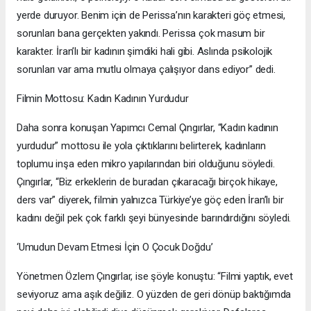
yerde duruyor. Benim için de Perissa’nın karakteri göç etmesi,
sorunları bana gerçekten yakındı. Perissa çok masum bir
karakter. İran’lı bir kadının şimdiki hali gibi. Aslında psikolojik
sorunları var ama mutlu olmaya çalışıyor dans ediyor” dedi.
Filmin Mottosu: Kadın Kadının Yurdudur
Daha sonra konuşan Yapımcı Cemal Çıngırlar, “Kadın kadının
yurdudur” mottosu ile yola çıktıklarını belirterek, kadınların
toplumu inşa eden mikro yapılarından biri olduğunu söyledi.
Çıngırlar, “Biz erkeklerin de buradan çıkaracağı birçok hikaye,
ders var” diyerek, filmin yalnızca Türkiye’ye göç eden İran’lı bir
kadını değil pek çok farklı şeyi bünyesinde barındırdığını söyledi.
‘Umudun Devam Etmesi İçin O Çocuk Doğdu’
Yönetmen Özlem Çıngırlar, ise şöyle konuştu: “Filmi yaptık, evet
seviyoruz ama aşık değiliz. O yüzden de geri dönüp baktığımda