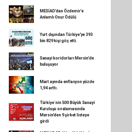
MESİAD’dan Özdemir’e
Anlamlı Onur Ödülü
Yurt dışından Türkiye'ye 393
bin 829 kişi göç etti.
Sanayi koridorları Mersin’de
buluşuyor
Mart ayında enflasyon yüzde
1,94 arttı.
Türkiye`nin 500 Büyük Sanayi
Kuruluşu sıralamasında
Mersin'den 9 şirket listeye
girdi