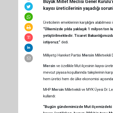
Büyük Millet Meclisi Genel Kurulu
kayısı üreticilerinin yaşadığı sorun
Üreticilerin emeklerinin karşılığını alabilmesi 
“Ülkemizde yılda yaklaşık 1 milyon ton k
yetiştirilmektedir. Ticaret Bakanlığımızd
istiyoruz.”
dedi.
Milliyetçi Hareket Partisi
Mersin
Milletvekili
Mersin
ve özellikle Mut ilçesinin kayısı üret
mevcut piyasa koşullarında taleplerinin karşı
hem üretici hem de ülke ekonomisi açısından
MHP
Mersin
Milletvekili ve MYK Üyesi Dr.
kullandı:
“Bugün gündemimizde Mut ilçemizdeki kay