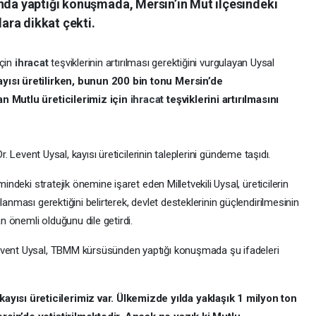
’nda yaptığı konuşmada, Mersin’in Mut ilçesindeki
lara dikkat çekti.
için
ihracat
teşviklerinin artırılması gerektiğini vurgulayan Uysal
ayısı üretilirken, bunun 200 bin tonu Mersin’de
an Mutlu üreticilerimiz için
ihracat
teşviklerini artırılmasını
 Dr. Levent Uysal, kayısı üreticilerinin taleplerini gündeme taşıdı.
imindeki stratejik önemine işaret eden Milletvekili Uysal, üreticilerin
lanması gerektiğini belirterek, devlet desteklerinin güçlendirilmesinin
 önemli olduğunu dile getirdi.
 Levent Uysal, TBMM kürsüsünden yaptığı konuşmada şu ifadeleri
ısı üreticilerimiz var. Ülkemizde yılda yaklaşık 1 milyon ton