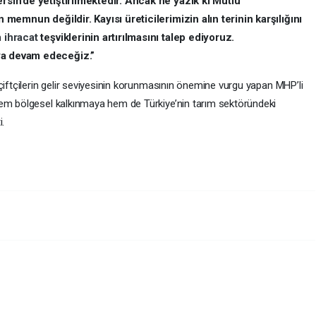
rsin’de yetiştirilmektedir. Ancak ne yazık ki Mutlu
n memnun değildir. Kayısı üreticilerimizin alın terinin karşılığını
n
ihracat
teşviklerinin artırılmasını talep ediyoruz.
ya devam edeceğiz.”
çiftçilerin gelir seviyesinin korunmasının önemine vurgu yapan MHP’li
hem bölgesel kalkınmaya hem de Türkiye’nin tarım sektöründeki
kı sağlayacağını ifade etti.