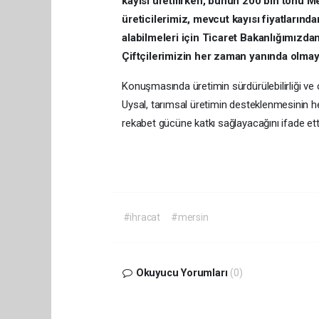
kayısı üretilirken, bunun 200 bin tonu Me
üreticilerimiz, mevcut kayısı fiyatlarında
alabilmeleri için Ticaret Bakanlığımızda
Çiftçilerimizin her zaman yanında olma
Konuşmasında üretimin sürdürülebilirliği ve 
Uysal, tarımsal üretimin desteklenmesinin 
rekabet gücüne kat
#ihracat
#mersin
Okuyucu Yorumları
(0)