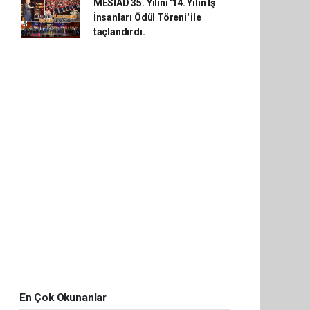
MESİAD 35. Yılını '14. Yılın İş
İnsanları Ödül Töreni' ile
taçlandırdı.
En Çok Okunanlar