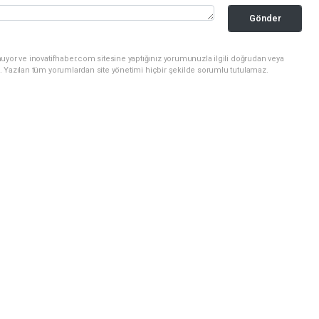
Gönder
uyor ve inovatifhaber.com sitesine yaptığınız yorumunuzla ilgili doğrudan veya
. Yazılan tüm yorumlardan site yönetimi hiçbir şekilde sorumlu tutulamaz.