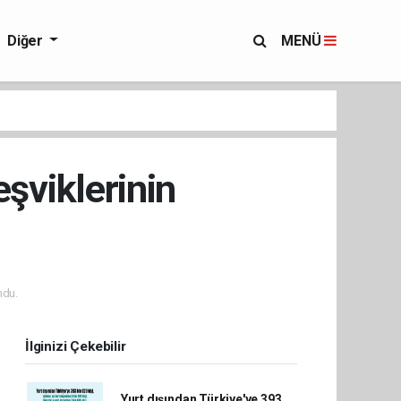
Diğer
MENÜ
eşviklerinin
ndu.
İlginizi Çekebilir
Yurt dışından Türkiye'ye 393