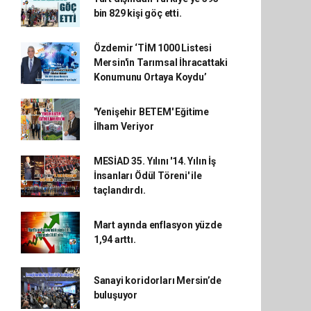
bin 829 kişi göç etti.
Özdemir ‘TİM 1000 Listesi
Mersin'in Tarımsal İhracattaki
Konumunu Ortaya Koydu’
'Yenişehir BETEM' Eğitime
İlham Veriyor
MESİAD 35. Yılını '14. Yılın İş
İnsanları Ödül Töreni' ile
taçlandırdı.
Mart ayında enflasyon yüzde
1,94 arttı.
Sanayi koridorları Mersin’de
buluşuyor