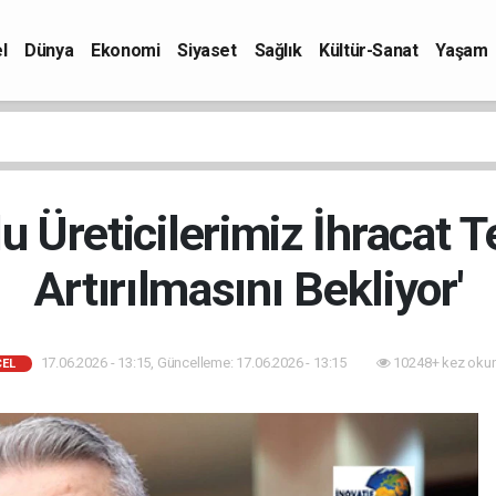
l
Dünya
Ekonomi
Siyaset
Sağlık
Kültür-Sanat
Yaşam
u Üreticilerimiz İhracat T
Artırılmasını Bekliyor'
17.06.2026 - 13:15, Güncelleme: 17.06.2026 - 13:15
10248+ kez oku
EL