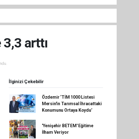
3,3 arttı
ndu.
İlginizi Çekebilir
Özdemir ‘TİM 1000 Listesi
Mersin'in Tarımsal İhracattaki
Konumunu Ortaya Koydu’
'Yenişehir BETEM' Eğitime
İlham Veriyor