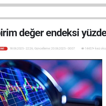
birim değer endeksi yüzde 
18.06.2025 - 22:26, Güncelleme: 20.06.2025 - 00:07
14457+ kez oku
OMI