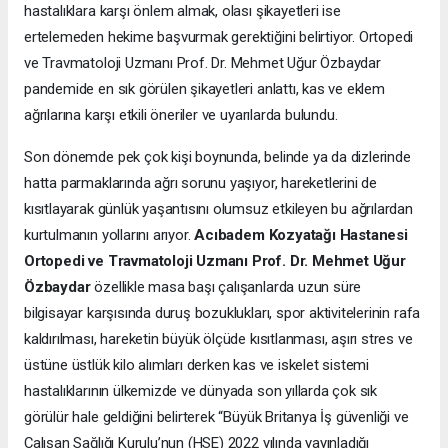
hastalıklara karşı önlem almak, olası şikayetleri ise
ertelemeden hekime başvurmak gerektiğini belirtiyor. Ortopedi
ve Travmatoloji Uzmanı Prof. Dr. Mehmet Uğur Özbaydar
pandemide en sık görülen şikayetleri anlattı, kas ve eklem
ağrılarına karşı etkili öneriler ve uyarılarda bulundu.
Son dönemde pek çok kişi boynunda, belinde ya da dizlerinde
hatta parmaklarında ağrı sorunu yaşıyor, hareketlerini de
kısıtlayarak günlük yaşantısını olumsuz etkileyen bu ağrılardan
kurtulmanın yollarını arıyor.
Acıbadem Kozyatağı Hastanesi
Ortopedi ve Travmatoloji Uzmanı Prof. Dr. Mehmet Uğur
Özbaydar
özellikle masa başı çalışanlarda uzun süre
bilgisayar karşısında duruş bozuklukları, spor aktivitelerinin rafa
kaldırılması, hareketin büyük ölçüde kısıtlanması, aşırı stres ve
üstüne üstlük kilo alımları derken kas ve iskelet sistemi
hastalıklarının ülkemizde ve dünyada son yıllarda çok sık
görülür hale geldiğini belirterek “Büyük Britanya İş güvenliği ve
Çalışan Sağlığı Kurulu’nun (HSE) 2022 yılında yayınladığı