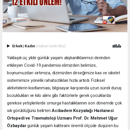
Erkek
|
Kadın
(Haberi Sesli Oku)
Yaklaşık üç yıldır günlük yaşam alışkanlıklarımızı derinden
etkileyen Covid-19 pandemisi elimizden belimize,
boynumuzdan sırtımıza, dizimizden dirseğimize kas ve iskelet
sistemimize yönelik rahatsızlıkları hızla artırdı. Fiziksel
aktivitelerin kısıtlanması, bilgisayar karşısında uzun süreli duruş
bozuklukları ve kilo alımı gibi faktörlerle gerek çocuklarda
gerekse yetişkinlerde omurga hastalıklarının son dönemde çok
sık görüldüğünü belirten
Acıbadem Kozyatağı Hastanesi
Ortopedi ve Travmatoloji Uzmanı Prof. Dr. Mehmet Uğur
Özbaydar
günlük yaşam kalitesini önemli ölçüde düşüren bu