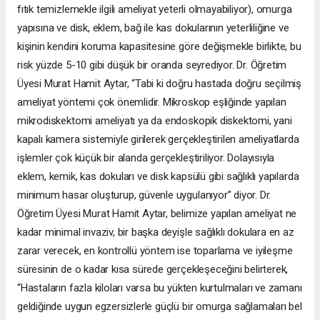
fıtık temizlemekle ilgili ameliyat yeterli olmayabiliyor), omurga
yapısına ve disk, eklem, bağ ile kas dokularının yeterliliğine ve
kişinin kendini koruma kapasitesine göre değişmekle birlikte, bu
risk yüzde 5-10 gibi düşük bir oranda seyrediyor. Dr. Öğretim
Üyesi Murat Hamit Aytar, “Tabi ki doğru hastada doğru seçilmiş
ameliyat yöntemi çok önemlidir. Mikroskop eşliğinde yapılan
mikrodiskektomi ameliyatı ya da endoskopik diskektomi, yani
kapalı kamera sistemiyle girilerek gerçekleştirilen ameliyatlarda
işlemler çok küçük bir alanda gerçekleştiriliyor. Dolayısıyla
eklem, kemik, kas dokuları ve disk kapsülü gibi sağlıklı yapılarda
minimum hasar oluşturup, güvenle uygulanıyor” diyor. Dr.
Öğretim Üyesi Murat Hamit Aytar, belimize yapılan ameliyat ne
kadar minimal invaziv, bir başka deyişle sağlıklı dokulara en az
zarar verecek, en kontrollü yöntem ise toparlama ve iyileşme
süresinin de o kadar kısa sürede gerçekleşeceğini belirterek,
“Hastaların fazla kiloları varsa bu yükten kurtulmaları ve zamanı
geldiğinde uygun egzersizlerle güçlü bir omurga sağlamaları bel