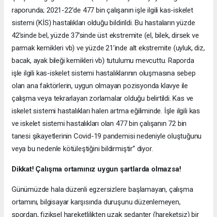
raporunda; 2021-22’de 477 bin çalışanın işle ilgili kas-iskelet
sistemi (KİS) hastalıkları olduğu bildirildi. Bu hastaların yüzde
42’sinde bel, yüzde 37’sinde üst ekstremite (el, bilek, dirsek ve
parmak kemikleri vb) ve yüzde 21’inde alt ekstremite (uyluk, diz,
bacak, ayak bileği kemikleri vb) tutulumu mevcuttu. Raporda
işle ilgili kas-iskelet sistemi hastalıklarının oluşmasına sebep
olan ana faktörlerin, uygun olmayan pozisyonda klavye ile
çalışma veya tekrarlayan zorlamalar olduğu belirtildi. Kas ve
iskelet sistemi hastalıkları halen artma eğiliminde. İşle ilgili kas
ve iskelet sistemi hastalıkları olan 477 bin çalışanın 72 bin
tanesi şikayetlerinin Covid-19 pandemisi nedeniyle oluştuğunu
veya bu nedenle kötüleştiğini bildirmiştir” diyor.
Dikkat! Çalışma ortamınız uygun şartlarda olmazsa!
Günümüzde hala düzenli egzersizlere başlamayan, çalışma
ortamını, bilgisayar karşısında duruşunu düzenlemeyen,
spordan, fiziksel hareketlilikten uzak sedanter (hareketsiz) bir