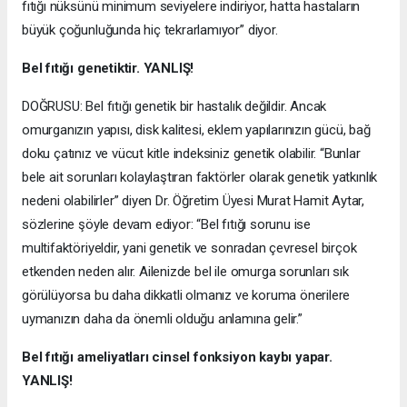
fıtığı nüksünü minimum seviyelere indiriyor, hatta hastaların
büyük çoğunluğunda hiç tekrarlamıyor” diyor.
Bel fıtığı genetiktir. YANLIŞ!
DOĞRUSU: Bel fıtığı genetik bir hastalık değildir. Ancak
omurganızın yapısı, disk kalitesi, eklem yapılarınızın gücü, bağ
doku çatınız ve vücut kitle indeksiniz genetik olabilir. “Bunlar
bele ait sorunları kolaylaştıran faktörler olarak genetik yatkınlık
nedeni olabilirler” diyen Dr. Öğretim Üyesi Murat Hamit Aytar,
sözlerine şöyle devam ediyor: “Bel fıtığı sorunu ise
multifaktöriyeldir, yani genetik ve sonradan çevresel birçok
etkenden neden alır. Ailenizde bel ile omurga sorunları sık
görülüyorsa bu daha dikkatli olmanız ve koruma önerilere
uymanızın daha da önemli olduğu anlamına gelir.”
Bel fıtığı ameliyatları cinsel fonksiyon kaybı yapar.
YANLIŞ!