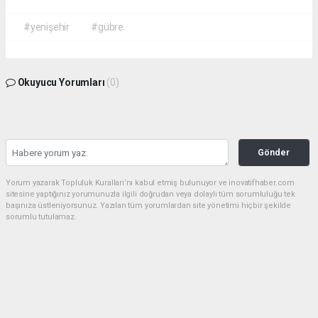
#yenişehir
#gübre
Okuyucu Yorumları
(0)
Gönder
Yorum yazarak Topluluk Kuralları’nı kabul etmiş bulunuyor ve inovatifhaber.com
sitesine yaptığınız yorumunuzla ilgili doğrudan veya dolaylı tüm sorumluluğu tek
başınıza üstleniyorsunuz. Yazılan tüm yorumlardan site yönetimi hiçbir şekilde
sorumlu tutulamaz.