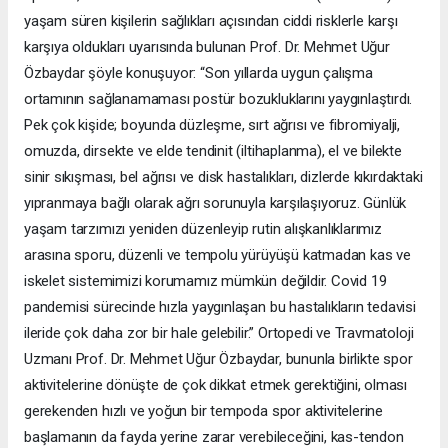
yaşam süren kişilerin sağlıkları açısından ciddi risklerle karşı
karşıya oldukları uyarısında bulunan Prof. Dr. Mehmet Uğur
Özbaydar şöyle konuşuyor: “Son yıllarda uygun çalışma
ortamının sağlanamaması postür bozukluklarını yaygınlaştırdı.
Pek çok kişide; boyunda düzleşme, sırt ağrısı ve fibromiyalji,
omuzda, dirsekte ve elde tendinit (iltihaplanma), el ve bilekte
sinir sıkışması, bel ağrısı ve disk hastalıkları, dizlerde kıkırdaktaki
yıpranmaya bağlı olarak ağrı sorunuyla karşılaşıyoruz. Günlük
yaşam tarzımızı yeniden düzenleyip rutin alışkanlıklarımız
arasına sporu, düzenli ve tempolu yürüyüşü katmadan kas ve
iskelet sistemimizi korumamız mümkün değildir. Covid 19
pandemisi sürecinde hızla yaygınlaşan bu hastalıkların tedavisi
ileride çok daha zor bir hale gelebilir.” Ortopedi ve Travmatoloji
Uzmanı Prof. Dr. Mehmet Uğur Özbaydar, bununla birlikte spor
aktivitelerine dönüşte de çok dikkat etmek gerektiğini, olması
gerekenden hızlı ve yoğun bir tempoda spor aktivitelerine
başlamanın da fayda yerine zarar verebileceğini, kas-tendon