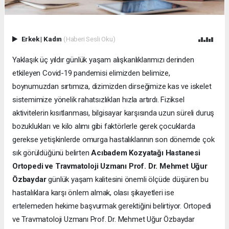
Erkek
|
Kadın
(Haberi Sesli Oku)
Yaklaşık üç yıldır günlük yaşam alışkanlıklarımızı derinden
etkileyen Covid-19 pandemisi elimizden belimize,
boynumuzdan sırtımıza, dizimizden dirseğimize kas ve iskelet
sistemimize yönelik rahatsızlıkları hızla artırdı. Fiziksel
aktivitelerin kısıtlanması, bilgisayar karşısında uzun süreli duruş
bozuklukları ve kilo alımı gibi faktörlerle gerek çocuklarda
gerekse yetişkinlerde omurga hastalıklarının son dönemde çok
sık görüldüğünü belirten
Acıbadem Kozyatağı Hastanesi
Ortopedi ve Travmatoloji Uzmanı Prof. Dr. Mehmet Uğur
Özbaydar
günlük yaşam kalitesini önemli ölçüde düşüren bu
hastalıklara karşı önlem almak, olası şikayetleri ise
ertelemeden hekime başvurmak gerektiğini belirtiyor. Ortopedi
ve Travmatoloji Uzmanı Prof. Dr. Mehmet Uğur Özbaydar