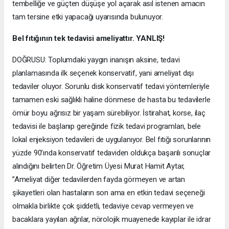
tembelliğe ve güçten düşüşe yol açarak asıl istenen amacın
tam tersine etki yapacağı uyarısında bulunuyor.
Bel fıtığının tek tedavisi ameliyattır. YANLIŞ!
DOĞRUSU: Toplumdaki yaygın inanışın aksine, tedavi
planlamasında ilk seçenek konservatif, yani ameliyat dışı
tedaviler oluyor. Sorunlu disk konservatif tedavi yöntemleriyle
tamamen eski sağlıklı haline dönmese de hasta bu tedavilerle
ömür boyu ağrısız bir yaşam sürebiliyor. İstirahat, korse, ilaç
tedavisi ile başlanıp gereğinde fizik tedavi programları, bele
lokal enjeksiyon tedavileri de uygulanıyor. Bel fıtığı sorunlarının
yüzde 90’ında konservatif tedaviden oldukça başarılı sonuçlar
alındığını belirten Dr. Öğretim Üyesi Murat Hamit Aytar,
”Ameliyat diğer tedavilerden fayda görmeyen ve artan
şikayetleri olan hastaların son ama en etkin tedavi seçeneği
olmakla birlikte çok şiddetli, tedaviye cevap vermeyen ve
bacaklara yayılan ağrılar, nörolojik muayenede kayıplar ile idrar