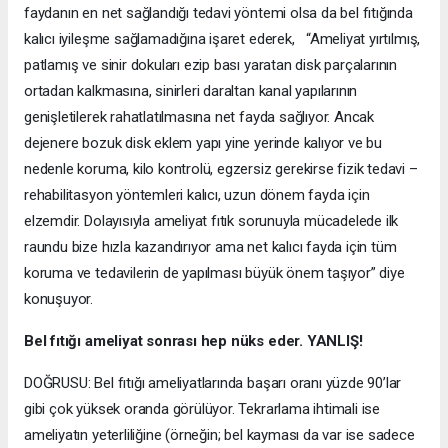
faydanın en net sağlandığı tedavi yöntemi olsa da bel fıtığında
kalıcı iyileşme sağlamadığına işaret ederek, “Ameliyat yırtılmış,
patlamış ve sinir dokuları ezip bası yaratan disk parçalarının
ortadan kalkmasına, sinirleri daraltan kanal yapılarının
genişletilerek rahatlatılmasına net fayda sağlıyor. Ancak
dejenere bozuk disk eklem yapı yine yerinde kalıyor ve bu
nedenle koruma, kilo kontrolü, egzersiz gerekirse fizik tedavi –
rehabilitasyon yöntemleri kalıcı, uzun dönem fayda için
elzemdir. Dolayısıyla ameliyat fıtık sorunuyla mücadelede ilk
raundu bize hızla kazandırıyor ama net kalıcı fayda için tüm
koruma ve tedavilerin de yapılması büyük önem taşıyor” diye
konuşuyor.
Bel fıtığı ameliyat sonrası hep nüks eder. YANLIŞ!
DOĞRUSU: Bel fıtığı ameliyatlarında başarı oranı yüzde 90’lar
gibi çok yüksek oranda görülüyor. Tekrarlama ihtimali ise
ameliyatın yeterliliğine (örneğin; bel kayması da var ise sadece