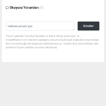
Okuyucu Yorumları
(0)
Gönder
Yorum yazarak Topluluk Kuralları’nı kabul etmiş bulunuyor ve
inovatifhaber.com sitesine yaptığınız yorumunuzla ilgili doğrudan veya dolaylı
tüm sorumluluğu tek başınıza üstleniyorsunuz. Yazılan tüm yorumlardan site
yönetimi hiçbir şekilde sorumlu tutulamaz.