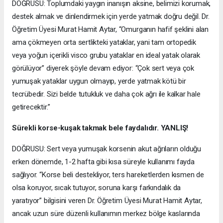
DOĞRUSU: Toplumdaki yaygın inanışın aksine, belimizi korumak,
destek almak ve dinlendirmek için yerde yatmak doğru değil. Dr.
Öğretim Üyesi Murat Hamit Aytar, “Omurganın hafif şeklini alan
ama çökmeyen orta sertlikteki yataklar, yani tam ortopedik
veya yoğun içerikli visco grubu yataklar en ideal yatak olarak
görülüyor” diyerek şöyle devam ediyor: “Çok sert veya çok
yumuşak yataklar uygun olmayıp, yerde yatmak kötü bir
tecrübedir. Sizi belde tutukluk ve daha çok ağrı ile kalkar hale
getirecektir.”
Sürekli korse-kuşak takmak bele faydalıdır. YANLIŞ!
DOĞRUSU: Sert veya yumuşak korsenin akut ağrıların olduğu
erken dönemde, 1-2 hafta gibi kısa süreyle kullanımı fayda
sağlıyor. “Korse beli destekliyor, ters hareketlerden kısmen de
olsa koruyor, sıcak tutuyor, soruna karşı farkındalık da
yaratıyor” bilgisini veren Dr. Öğretim Üyesi Murat Hamit Aytar,
ancak uzun süre düzenli kullanımın merkez bölge kaslarında