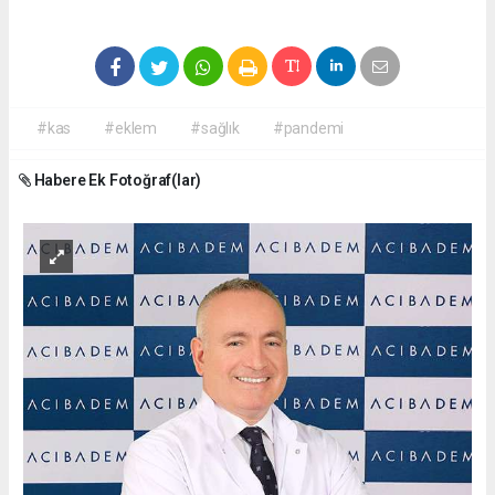
#kas
#eklem
#sağlık
#pandemi
Habere Ek Fotoğraf(lar)