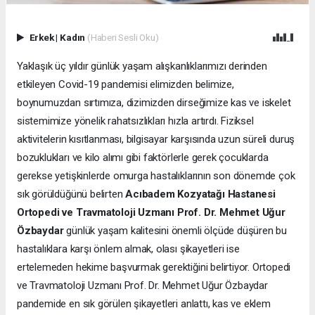
Erkek
|
Kadın
(Haberi Sesli Oku)
Yaklaşık üç yıldır günlük yaşam alışkanlıklarımızı derinden
etkileyen Covid-19 pandemisi elimizden belimize,
boynumuzdan sırtımıza, dizimizden dirseğimize kas ve iskelet
sistemimize yönelik rahatsızlıkları hızla artırdı. Fiziksel
aktivitelerin kısıtlanması, bilgisayar karşısında uzun süreli duruş
bozuklukları ve kilo alımı gibi faktörlerle gerek çocuklarda
gerekse yetişkinlerde omurga hastalıklarının son dönemde çok
sık görüldüğünü belirten
Acıbadem Kozyatağı Hastanesi
Ortopedi ve Travmatoloji Uzmanı Prof. Dr. Mehmet Uğur
Özbaydar
günlük yaşam kalitesini önemli ölçüde düşüren bu
hastalıklara karşı önlem almak, olası şikayetleri ise
ertelemeden hekime başvurmak gerektiğini belirtiyor. Ortopedi
ve Travmatoloji Uzmanı Prof. Dr. Mehmet Uğur Özbaydar
pandemide en sık görülen şikayetleri anlattı, kas ve eklem