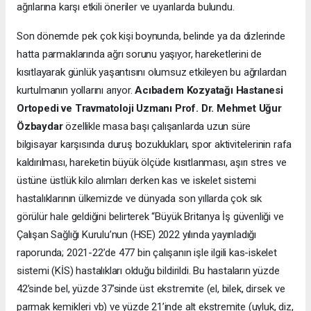
ağrılarına karşı etkili öneriler ve uyarılarda bulundu.
Son dönemde pek çok kişi boynunda, belinde ya da dizlerinde
hatta parmaklarında ağrı sorunu yaşıyor, hareketlerini de
kısıtlayarak günlük yaşantısını olumsuz etkileyen bu ağrılardan
kurtulmanın yollarını arıyor.
Acıbadem Kozyatağı Hastanesi
Ortopedi ve Travmatoloji Uzmanı Prof. Dr. Mehmet Uğur
Özbaydar
özellikle masa başı çalışanlarda uzun süre
bilgisayar karşısında duruş bozuklukları, spor aktivitelerinin rafa
kaldırılması, hareketin büyük ölçüde kısıtlanması, aşırı stres ve
üstüne üstlük kilo alımları derken kas ve iskelet sistemi
hastalıklarının ülkemizde ve dünyada son yıllarda çok sık
görülür hale geldiğini belirterek “Büyük Britanya İş güvenliği ve
Çalışan Sağlığı Kurulu’nun (HSE) 2022 yılında yayınladığı
raporunda; 2021-22’de 477 bin çalışanın işle ilgili kas-iskelet
sistemi (KİS) hastalıkları olduğu bildirildi. Bu hastaların yüzde
42’sinde bel, yüzde 37’sinde üst ekstremite (el, bilek, dirsek ve
parmak kemikleri vb) ve yüzde 21’inde alt ekstremite (uyluk, diz,