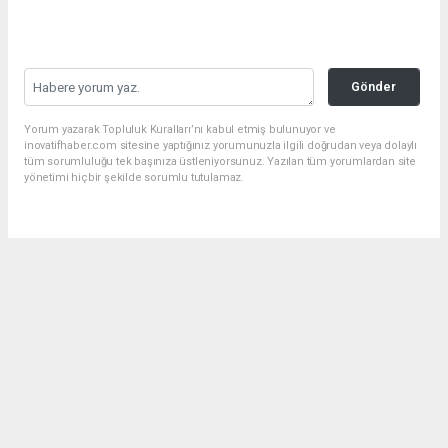
Gönder
Yorum yazarak Topluluk Kuralları’nı kabul etmiş bulunuyor ve
inovatifhaber.com sitesine yaptığınız yorumunuzla ilgili doğrudan veya dolaylı
tüm sorumluluğu tek başınıza üstleniyorsunuz. Yazılan tüm yorumlardan site
yönetimi hiçbir şekilde sorumlu tutulamaz.