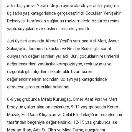
adını taşıyan ve Yeşil’in de jüri üyesi olarak yer aldığı yarışma,
üç farklı yaş kategorisinde gerçekleştirildi. Çocuklar, Yenişehir
Belediyesi tarafından sağlanan malzemelerle özgürce resim
yaptı, duygularını ve düşlerini resimle yansıttı.
Jüri üyeleri arasında Ahmet Yeşil’in yanı sıra Veli Mert, Aynur
Sakuçoğlu, İbrahim Tokaslan ve Nezihe Budur gibi sanat
dünyasının değerli isimleri yer aldı. Jüri, çocukların resimlerini
değerlendirirken yaratıcılık, kompozisyon, renk uyumu ve
özgünlük gibi ölçütleri dikkate aldı. Uzun süren
değerlendirmelerin ardından, üç ayrı yaş kategorisinde
dereceye giren çocuklar belirlendi.
6-8 yaş grubunda Miralp Kuruağaç, Ömer Asaf Kızıl ve Mert
Ersoy’un çalışmaları öne çıkarken, 9-11 yaş grubunda Kerem
Mazak, Elif Rana Kılıçaslan ve Celal Efe Telaşlı’nın resimleri jüri
tarafından beğeniyle değerlendirildi. 12-15 yaş grubunda ise
Mercan İlhan, Ada Su Elkin ve Mine Turna, duygularını