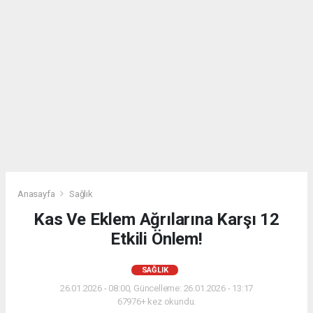
Anasayfa
Sağlık
Kas Ve Eklem Ağrılarına Karşı 12
Etkili Önlem!
SAĞLIK
26.01.2026 - 08:00, Güncelleme: 26.01.2026 - 13:17
67976+ kez okundu.