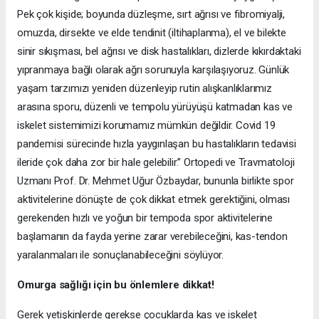
Pek çok kişide; boyunda düzleşme, sırt ağrısı ve fibromiyalji,
omuzda, dirsekte ve elde tendinit (iltihaplanma), el ve bilekte
sinir sıkışması, bel ağrısı ve disk hastalıkları, dizlerde kıkırdaktaki
yıpranmaya bağlı olarak ağrı sorunuyla karşılaşıyoruz. Günlük
yaşam tarzımızı yeniden düzenleyip rutin alışkanlıklarımız
arasına sporu, düzenli ve tempolu yürüyüşü katmadan kas ve
iskelet sistemimizi korumamız mümkün değildir. Covid 19
pandemisi sürecinde hızla yaygınlaşan bu hastalıkların tedavisi
ileride çok daha zor bir hale gelebilir.” Ortopedi ve Travmatoloji
Uzmanı Prof. Dr. Mehmet Uğur Özbaydar, bununla birlikte spor
aktivitelerine dönüşte de çok dikkat etmek gerektiğini, olması
gerekenden hızlı ve yoğun bir tempoda spor aktivitelerine
başlamanın da fayda yerine zarar verebileceğini, kas-tendon
yaralanmaları ile sonuçlanabileceğini söylüyor.
Omurga sağlığı için bu önlemlere dikkat!
Gerek yetişkinlerde gerekse çocuklarda kas ve iskelet