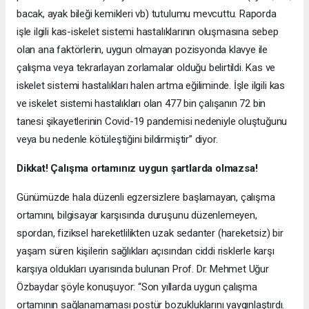
bacak, ayak bileği kemikleri vb) tutulumu mevcuttu. Raporda
işle ilgili kas-iskelet sistemi hastalıklarının oluşmasına sebep
olan ana faktörlerin, uygun olmayan pozisyonda klavye ile
çalışma veya tekrarlayan zorlamalar olduğu belirtildi. Kas ve
iskelet sistemi hastalıkları halen artma eğiliminde. İşle ilgili kas
ve iskelet sistemi hastalıkları olan 477 bin çalışanın 72 bin
tanesi şikayetlerinin Covid-19 pandemisi nedeniyle oluştuğunu
veya bu nedenle kötüleştiğini bildirmiştir” diyor.
Dikkat! Çalışma ortamınız uygun şartlarda olmazsa!
Günümüzde hala düzenli egzersizlere başlamayan, çalışma
ortamını, bilgisayar karşısında duruşunu düzenlemeyen,
spordan, fiziksel hareketlilikten uzak sedanter (hareketsiz) bir
yaşam süren kişilerin sağlıkları açısından ciddi risklerle karşı
karşıya oldukları uyarısında bulunan Prof. Dr. Mehmet Uğur
Özbaydar şöyle konuşuyor: “Son yıllarda uygun çalışma
ortamının sağlanamaması postür bozukluklarını yaygınlaştırdı.