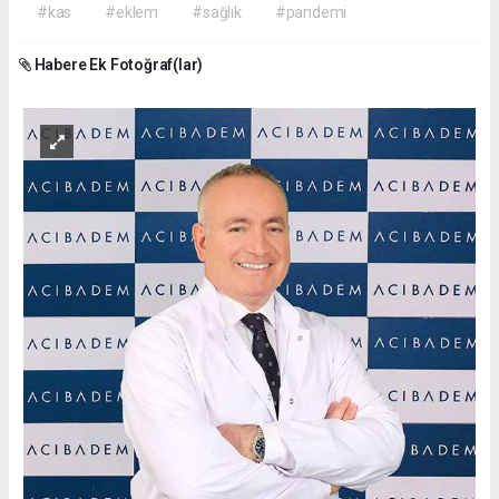
#kas
#eklem
#sağlık
#pandemi
Habere Ek Fotoğraf(lar)