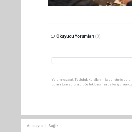
Okuyucu Yorumları
(0)
Yorum yazarak Topluluk Kuralları’nı kabul etmiş bulun
dolaylı tüm sorumluluğu tek başınıza üstleniyorsunuz
Anasayfa
Sağlık