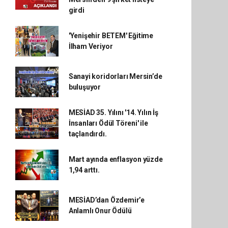
girdi
'Yenişehir BETEM' Eğitime
İlham Veriyor
Sanayi koridorları Mersin’de
buluşuyor
MESİAD 35. Yılını '14. Yılın İş
İnsanları Ödül Töreni' ile
taçlandırdı.
Mart ayında enflasyon yüzde
1,94 arttı.
MESİAD’dan Özdemir’e
Anlamlı Onur Ödülü