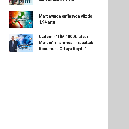
Mart ayında enflasyon yüzde
1,94 arttı.
Özdemir ‘TİM 1000 Listesi
Mersin'in Tarımsal İhracattaki
Konumunu Ortaya Koydu’