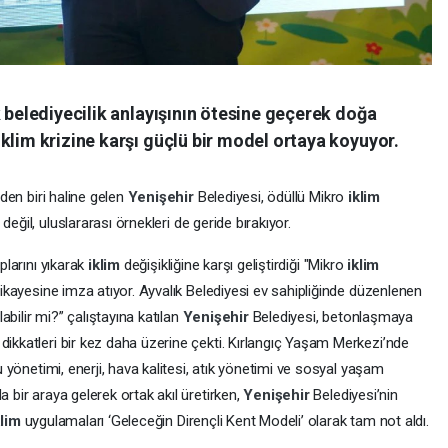
k belediyecilik anlayışının ötesine geçerek doğa
klim krizine karşı güçlü bir model ortaya koyuyor.
nden biri haline gelen
Yenişehir
Belediyesi, ödüllü Mikro
iklim
değil, uluslararası örnekleri de geride bırakıyor.
ıplarını yıkarak
iklim
değişikliğine karşı geliştirdiği "Mikro
iklim
 hikayesine imza atıyor. Ayvalık Belediyesi ev sahipliğinde düzenlenen
labilir mi?” çalıştayına katılan
Yenişehir
Belediyesi, betonlaşmaya
dikkatleri bir kez daha üzerine çekti. Kırlangıç Yaşam Merkezi’nde
su yönetimi, enerji, hava kalitesi, atık yönetimi ve sosyal yaşam
a bir araya gelerek ortak akıl üretirken,
Yenişehir
Belediyesi’nin
klim
uygulamaları ‘Geleceğin Dirençli Kent Modeli’ olarak tam not aldı.