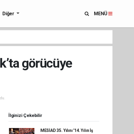
Diğer
MENÜ
ık’ta görücüye
du.
İlginizi Çekebilir
MESİAD 35. Yılını '14. Yılın İş