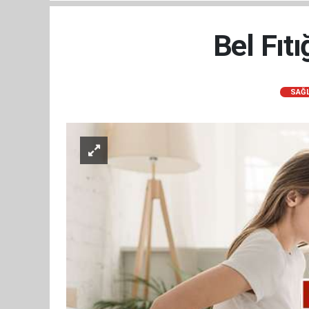
Bel Fıtı
SAĞL