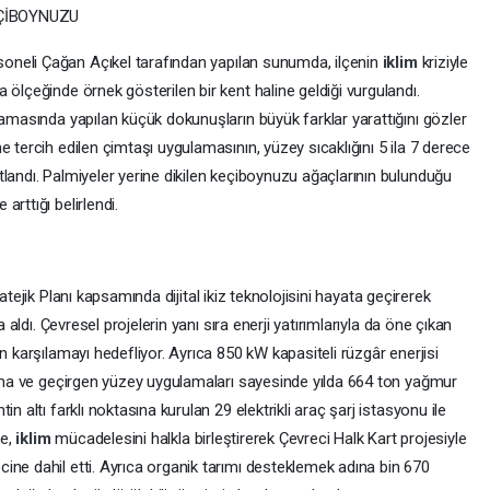
EÇİBOYNUZU
oneli Çağan Açıkel tarafından yapılan sunumda, ilçenin
iklim
kriziyle
 ölçeğinde örnek gösterilen bir kent haline geldiği vurgulandı.
lamasında yapılan küçük dokunuşların büyük farklar yarattığını gözler
 tercih edilen çimtaşı uygulamasının, yüzey sıcaklığını 5 ila 7 derece
landı. Palmiyeler yerine dikilen keçiboynuzu ağaçlarının bulunduğu
rttığı belirlendi.
ratejik Planı kapsamında dijital ikiz teknolojisini hayata geçirerek
a aldı. Çevresel projelerin yanı sıra enerji yatırımlarıyla da öne çıkan
n karşılamayı hedefliyor. Ayrıca 850 kW kapasiteli rüzgâr enerjisi
dırma ve geçirgen yüzey uygulamaları sayesinde yılda 664 ton yağmur
n altı farklı noktasına kurulan 29 elektrikli araç şarj istasyonu ile
ye,
iklim
mücadelesini halkla birleştirerek Çevreci Halk Kart projesiyle
ine dahil etti. Ayrıca organik tarımı desteklemek adına bin 670