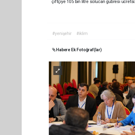
çiftçiye 105 bin litre solucan gübresi ücretsiz
#yenişehir
#iklim
Habere Ek Fotoğraf(lar)