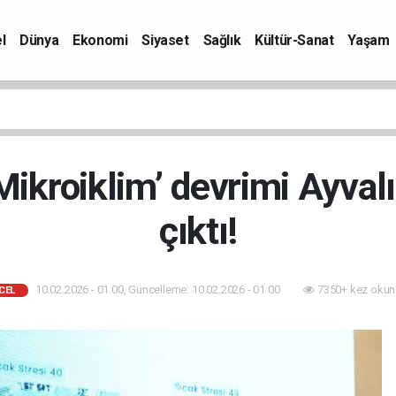
l
Dünya
Ekonomi
Siyaset
Sağlık
Kültür-Sanat
Yaşam
‘Mikroiklim’ devrimi Ayval
çıktı!
10.02.2026 - 01:00, Güncelleme: 10.02.2026 - 01:00
7350+ kez okun
CEL