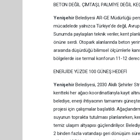
BETON DEĞİL ÇİMTAŞI, PALMİYE DEĞİL K
Yenişehir
Belediyesi AR-GE Müdürlüğü pers
mücadelede yalnızca Türkiye’de değil, Avrupa
Sunumda paylaşılan teknik veriler, kent plan
önüne serdi. Otopark alanlarında beton yerine
arasında düşürdüğü bilimsel ölçümlerle kanıt
bölgelerde ise termal konforun 11-12 derece a
ENERJİDE YÜZDE 100 GÜNEŞ HEDEFİ
Yenişehir
Belediyesi, 2030 Akıllı Şehirler St
kentteki her ağacı koordinatlarıyla kayıt altın
belediye, enerji ihtiyacının tamamını güneşte
projesi için çalışmalar başlatıldı. Ağaçlan
suyunun toprakta tutulması planlanırken, kenti
temiz ulaşım altyapısı güçlendiriliyor. Beledi
2 binden fazla vatandaşı geri dönüşüm sürec