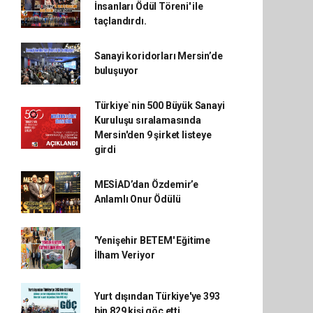
İnsanları Ödül Töreni' ile
taçlandırdı.
Sanayi koridorları Mersin’de
buluşuyor
Türkiye`nin 500 Büyük Sanayi
Kuruluşu sıralamasında
Mersin'den 9 şirket listeye
girdi
MESİAD’dan Özdemir’e
Anlamlı Onur Ödülü
'Yenişehir BETEM' Eğitime
İlham Veriyor
Yurt dışından Türkiye'ye 393
bin 829 kişi göç etti.