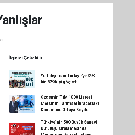
Yanlışlar
du.
İlginizi Çekebilir
Yurt dışından Türkiye'ye 393
bin 829 kişi göç etti.
Özdemir ‘TİM 1000 Listesi
Mersin'in Tarımsal İhracattaki
Konumunu Ortaya Koydu’
Türkiye`nin 500 Büyük Sanayi
Kuruluşu sıralamasında
Mersin'den 9 şirket listeye