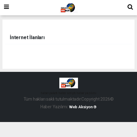
İnternet İlanları
haber paketi
haber scripti
haber yazılımı
Tüm hakları saklı tutulmaktadır.Copyright 2026©
Haber Yazılımı:
Web Aksiyon ®