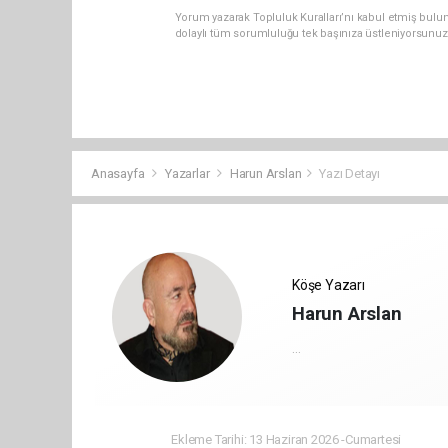
Yorum yazarak Topluluk Kuralları’nı kabul etmiş bulun
dolaylı tüm sorumluluğu tek başınıza üstleniyorsunuz
Anasayfa
Yazarlar
Harun Arslan
Yazı Detayı
Köşe Yazarı
Harun Arslan
...
Ekleme Tarihi: 13 Haziran 2026 -Cumartesi