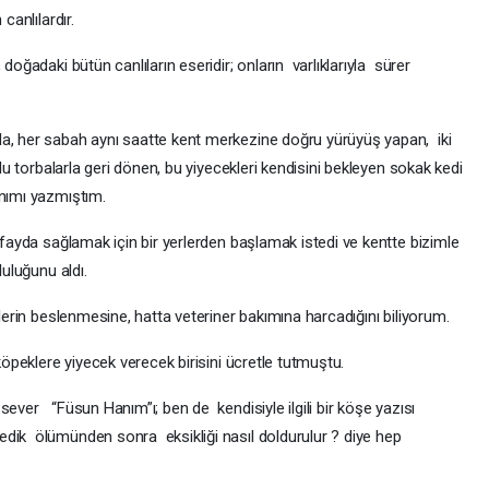
canlılardır.
doğadaki bütün canlıların eseridir; onların varlıklarıyla sürer
nda, her sabah aynı saatte kent merkezine doğru yürüyüş yapan, iki
olu torbalarla geri dönen, bu yiyecekleri kendisini bekleyen sokak kedi
anımı yazmıştım.
r fayda sağlamak için bir yerlerden başlamak istedi ve kentte bizimle
luluğunu aldı.
lerin beslenmesine, hatta veteriner bakımına harcadığını biliyorum.
köpeklere yiyecek verecek birisini ücretle tutmuştu.
sever “Füsun Hanım”ı; ben de kendisiyle ilgili bir köşe yazısı
dik ölümünden sonra eksikliği nasıl doldurulur ? diye hep