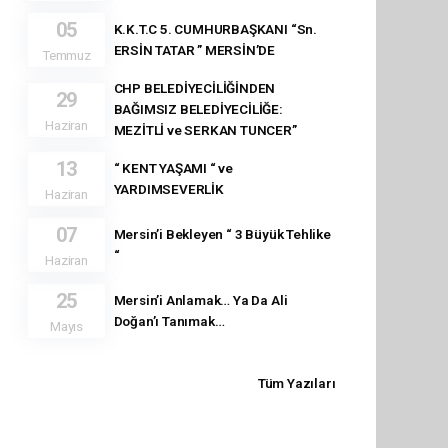
05
K.K.T.C 5. CUMHURBAŞKANI “Sn.
ERSİN TATAR ” MERSİN’DE
Temmuz
CHP BELEDİYECİLİĞİNDEN
29
BAĞIMSIZ BELEDİYECİLİĞE:
Haziran
MEZİTLİ ve SERKAN TUNCER”
13
“ KENT YAŞAMI “ ve
YARDIMSEVERLİK
Haziran
07
Mersin’i Bekleyen “ 3 Büyük Tehlike
“
Haziran
25
Mersin’i Anlamak… Ya Da Ali
Doğan’ı Tanımak…
Mayıs
Tüm Yazıları