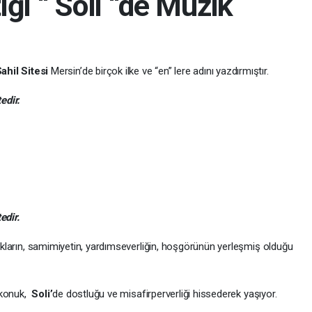
tiği “ Soli “de Müzik
Sahil Sitesi
Mersin’de birçok ilke ve “en” lere adını yazdırmıştır.
edir.
edir.
tlukların, samimiyetin, yardımseverliğin, hoşgörünün yerleşmiş olduğu
 konuk,
Soli’
de dostluğu ve misafirperverliği hissederek yaşıyor.