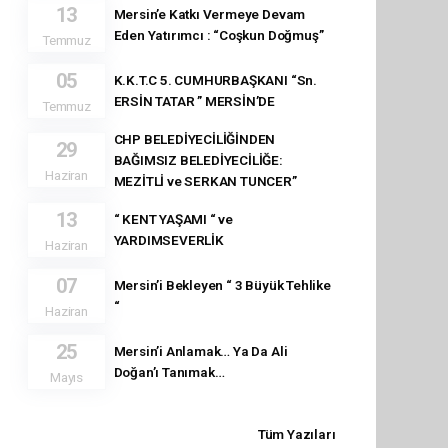
13
Mersin’e Katkı Vermeye Devam
Eden Yatırımcı : “Coşkun Doğmuş”
Temmuz
05
K.K.T.C 5. CUMHURBAŞKANI “Sn.
ERSİN TATAR ” MERSİN’DE
Temmuz
CHP BELEDİYECİLİĞİNDEN
29
BAĞIMSIZ BELEDİYECİLİĞE:
Haziran
MEZİTLİ ve SERKAN TUNCER”
13
“ KENT YAŞAMI “ ve
YARDIMSEVERLİK
Haziran
07
Mersin’i Bekleyen “ 3 Büyük Tehlike
“
Haziran
25
Mersin’i Anlamak… Ya Da Ali
Doğan’ı Tanımak…
Mayıs
Tüm Yazıları