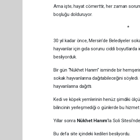
Ama işte; hayat cömerttir, her zaman soruml
boşluğu dolduruyor.
*
30 yıl kadar önce, Mersin’de Belediyeler so
hayvanlar için gıda sorunu ciddi boyutlarda id
besliyorduk.
Bir gün “Nükhet Hanım” isminde bir hemşerimi
sokak hayvanlarına dağıtabileceğini söyledi.
hayvanlarına dağıttı.
Kedi ve köpek yemlerinin henüz şimdiki ölç
bilincinin yerleşmediği o günlerde bu hizmet 
Yıllar sonra
Nükhet Hanım
’la Soli Sitesi’nd
Bu defa site içindeki kedileri besliyordu.