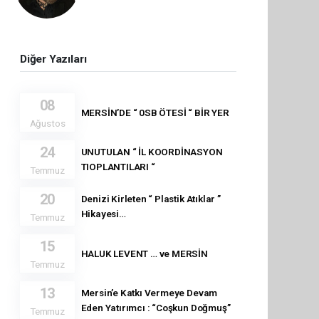
Diğer Yazıları
08
MERSİN’DE “ 0SB ÖTESİ “ BİR YER
Ağustos
24
UNUTULAN “ İL KOORDİNASYON
TIOPLANTILARI “
Temmuz
20
Denizi Kirleten “ Plastik Atıklar ”
Hikayesi…
Temmuz
15
HALUK LEVENT … ve MERSİN
Temmuz
13
Mersin’e Katkı Vermeye Devam
Eden Yatırımcı : “Coşkun Doğmuş”
Temmuz