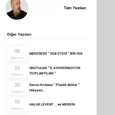
Tüm Yazıları
Diğer Yazıları
08
MERSİN’DE “ 0SB ÖTESİ “ BİR YER
Ağustos
24
UNUTULAN “ İL KOORDİNASYON
TIOPLANTILARI “
Temmuz
20
Denizi Kirleten “ Plastik Atıklar ”
Hikayesi…
Temmuz
15
HALUK LEVENT … ve MERSİN
Temmuz