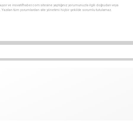
uyor ve inovatifhaber.com sitesine yaptığınız yorumunuzla ilgili doğrudan veya
. Yazılan tüm yorumlardan site yönetimi hiçbir şekilde sorumlu tutulamaz.