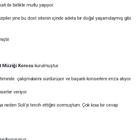
ati ile birlikte mutlu yaşıyor.
rpiler yine bu dost sitenin içinde adeta bir doğal yaşamdaymış gibi
iştir.
t Müziği
Korosu
kurulmuştur.
iminde çalışmalarını sürdürüyor ve başarılı konserlere imza atıyor.
serler veriyor.
ığa neden Soli’yi tercih ettiğini sormuştum. Çok kısa bir cevap
ssediyorsunuz.