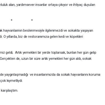
uluk alan, yardımsever insanlar ortaya çıkıyor ve ihtiyaç duyulan
 * *
kak hayvanlarının beslenmesiyle ilgilenmezdi ve sokakta yaşayan
i. O yıllarda, biz de restoranımıza gelen kedi ve köpekleri
z geldi; Artık yemekleri bir yerde toplarsak, bunları her gün gelip
 Gerçekten de, uzun bir süre artık yemekleri her gün aldı, sokak
üde yaygınlaşmadığı ve insanlarımızda da sokak hayvanlarını koruma
çok kıymetliydi.
e karşılaştım.