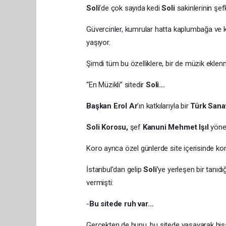
Soli
’de çok sayıda kedi
Soli
sakinlerinin şefk
Güvercinler, kumrular hatta kaplumbağa ve ki
yaşıyor.
Şimdi tüm bu özelliklere, bir de müzik eklenm
“En Müzikli” sitedir
Soli…
Başkan Erol Ar
’ın katkılarıyla bir
Türk Sana
Soli Korosu,
şef
Kanuni Mehmet Işıl
yönet
Koro ayrıca özel günlerde site içerisinde kon
İstanbul’dan gelip
Soli
’ye yerleşen bir tanıd
vermişti:
-
Bu sitede ruh var…
Gerçekten de bunu, bu sitede yaşayarak hi