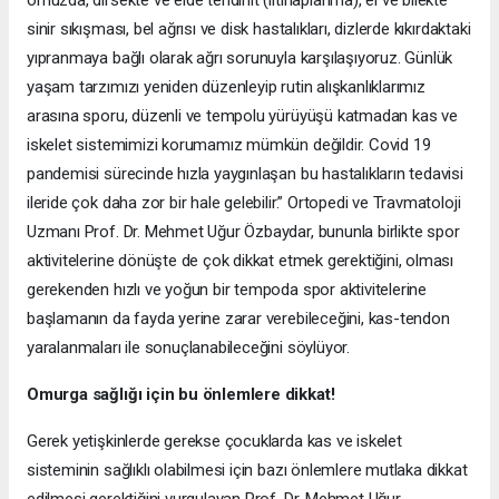
sinir sıkışması, bel ağrısı ve disk hastalıkları, dizlerde kıkırdaktaki
yıpranmaya bağlı olarak ağrı sorunuyla karşılaşıyoruz. Günlük
yaşam tarzımızı yeniden düzenleyip rutin alışkanlıklarımız
arasına sporu, düzenli ve tempolu yürüyüşü katmadan kas ve
iskelet sistemimizi korumamız mümkün değildir. Covid 19
pandemisi sürecinde hızla yaygınlaşan bu hastalıkların tedavisi
ileride çok daha zor bir hale gelebilir.” Ortopedi ve Travmatoloji
Uzmanı Prof. Dr. Mehmet Uğur Özbaydar, bununla birlikte spor
aktivitelerine dönüşte de çok dikkat etmek gerektiğini, olması
gerekenden hızlı ve yoğun bir tempoda spor aktivitelerine
başlamanın da fayda yerine zarar verebileceğini, kas-tendon
yaralanmaları ile sonuçlanabileceğini söylüyor.
Omurga sağlığı için bu önlemlere dikkat!
Gerek yetişkinlerde gerekse çocuklarda kas ve iskelet
sisteminin sağlıklı olabilmesi için bazı önlemlere mutlaka dikkat
edilmesi gerektiğini vurgulayan Prof. Dr. Mehmet Uğur