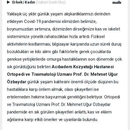
Erkek
|
Kadın
(Haberi Sesli Oku)
Yaklaşık üç yıldır günlük yaşam alışkanlıklarımızı derinden
etkileyen Covid-19 pandemisi elimizden belimize,
boynumuzdan sırtımıza, dizimizden dirseğimize kas ve iskelet
sistemimize yönelik rahatsızlıkları hızla artırdı. Fiziksel
aktivitelerin kısıtlanması, bilgisayar karşısında uzun süreli duruş
bozuklukları ve kilo alımı gibi faktörlerle gerek çocuklarda
gerekse yetişkinlerde omurga hastalıklarının son dönemde çok
sık görüldüğünü belirten
Acıbadem Kozyatağı Hastanesi
Ortopedi ve Travmatoloji Uzmanı Prof. Dr. Mehmet Uğur
Özbaydar
günlük yaşam kalitesini önemli ölçüde düşüren bu
hastalıklara karşı önlem almak, olası şikayetleri ise
ertelemeden hekime başvurmak gerektiğini belirtiyor. Ortopedi
ve Travmatoloji Uzmanı Prof. Dr. Mehmet Uğur Özbaydar
pandemide en sık görülen şikayetleri anlattı, kas ve eklem
ağrılarına karşı etkili öneriler ve uyarılarda bulundu.