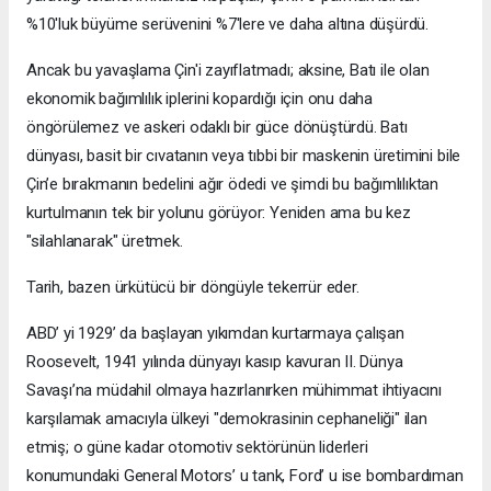
%10'luk büyüme serüvenini %7'lere ve daha altına düşürdü.
Ancak bu yavaşlama Çin'i zayıflatmadı; aksine, Batı ile olan
ekonomik bağımlılık iplerini kopardığı için onu daha
öngörülemez ve askeri odaklı bir güce dönüştürdü. Batı
dünyası, basit bir cıvatanın veya tıbbi bir maskenin üretimini bile
Çin’e bırakmanın bedelini ağır ödedi ve şimdi bu bağımlılıktan
kurtulmanın tek bir yolunu görüyor: Yeniden ama bu kez
"silahlanarak" üretmek.
Tarih, bazen ürkütücü bir döngüyle tekerrür eder.
ABD’ yi 1929’ da başlayan yıkımdan kurtarmaya çalışan
Roosevelt, 1941 yılında dünyayı kasıp kavuran II. Dünya
Savaşı’na müdahil olmaya hazırlanırken mühimmat ihtiyacını
karşılamak amacıyla ülkeyi "demokrasinin cephaneliği" ilan
etmiş; o güne kadar otomotiv sektörünün liderleri
konumundaki General Motors’ u tank, Ford’ u ise bombardıman