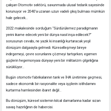
çalışan Otomotiv sektörü, savunmada ulusal tedarik sayesinde
korunuyor ve 2040’a uzanan uzun vadeli çıkış bulması mümkün
hale gelecek…
2022 makalesinde sorduğum "Sürdürülemez paradigmanın
yerini ikame edecek yeni bir dünya nasıl inşa edilecek?"
sorusunun cevabı, ne yazık ki insanlığı kurtaracak yeşil
dönüşüm dalgasıyla gelmedi. Küreselleşmeyi bireye
indirgemeyi, çevre sorunlarını çözmeyi tartışırken; egemen
güçlerin hegemonyası dünyayı yeni bir militarizm çılgınlığına
sürüklüyor…
Bugün otomotiv fabrikalarının tank ve İHA üretimine geçmesi,
sadece ekonomik bir rasyonalite veya işçilerin istihdamını
kurtarma hamlesinden ibaret değil…
Bu dönüşüm, küresel sistemin kılcal damarlarına kadar sızan
savaş hazırlığının de habercisi.