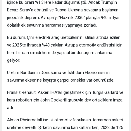
içinde bu oranı %1,3’lere kadar düşürmüştü. Ancak Trump’ın
Beyaz Saray’a dönüşü ve Rusya-Ukrayna savaşıyla başlayan
jeopolitik deprem, Avrupa’yı "Hazırlık 2030" planıyla 940 milyar
dolarlık ek savunma harcaması yapmaya zorladı.
Bu durum, Çinli elektrikli araç üreticilerinin istilası altında ezilen
ve 2025'te ihracatı %43 çakılan Avrupa otomotiv endüstrisi için
hem bir can simidi hem de yapısal bir dönüşüm anlamına
geliyor:
Üretim Bantlarının Dönüşümü ve İstihdam Ekonomisinin
savunma eksenine kayışta çarpıcı örnekler var önümüzde:
Fransız Renault, Askeri İHA’lar geliştirmek için Turgis Gaillard ve
kara robotları için John Cockerill grubuyla dev ortaklıklara imza
attı.
Alman Rheinmetall ise İki otomotiv fabrikasını tamamen askeri
üretime devretti. Şirketin savunma kârı katlanırken, 2022'de 125