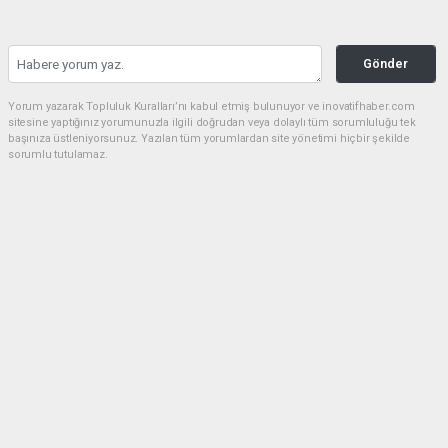
Gönder
Yorum yazarak Topluluk Kuralları’nı kabul etmiş bulunuyor ve inovatifhaber.com
sitesine yaptığınız yorumunuzla ilgili doğrudan veya dolaylı tüm sorumluluğu tek
başınıza üstleniyorsunuz. Yazılan tüm yorumlardan site yönetimi hiçbir şekilde
sorumlu tutulamaz.