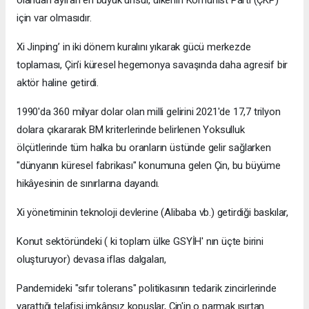
olandan ayıran en büyük unsur, ülkenin Komünist Parti (ÇKP)
için var olmasıdır.
Xi Jinping’ in iki dönem kuralını yıkarak gücü merkezde
toplaması, Çin’i küresel hegemonya savaşında daha agresif bir
aktör haline getirdi.
1990'da 360 milyar dolar olan milli gelirini 2021'de 17,7 trilyon
dolara çıkararak BM kriterlerinde belirlenen Yoksulluk
ölçütlerinde tüm halka bu oranların üstünde gelir sağlarken
"dünyanın küresel fabrikası" konumuna gelen Çin, bu büyüme
hikâyesinin de sınırlarına dayandı.
Xi yönetiminin teknoloji devlerine (Alibaba vb.) getirdiği baskılar,
Konut sektöründeki ( ki toplam ülke GSYİH' nın üçte birini
oluşturuyor) devasa iflas dalgaları,
Pandemideki "sıfır tolerans" politikasının tedarik zincirlerinde
yarattığı telafisi imkânsız kopuşlar, Çin'in o parmak ısırtan