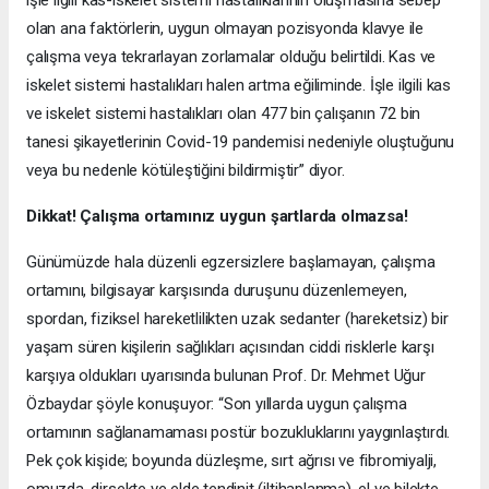
olan ana faktörlerin, uygun olmayan pozisyonda klavye ile
çalışma veya tekrarlayan zorlamalar olduğu belirtildi. Kas ve
iskelet sistemi hastalıkları halen artma eğiliminde. İşle ilgili kas
ve iskelet sistemi hastalıkları olan 477 bin çalışanın 72 bin
tanesi şikayetlerinin Covid-19 pandemisi nedeniyle oluştuğunu
veya bu nedenle kötüleştiğini bildirmiştir” diyor.
Dikkat! Çalışma ortamınız uygun şartlarda olmazsa!
Günümüzde hala düzenli egzersizlere başlamayan, çalışma
ortamını, bilgisayar karşısında duruşunu düzenlemeyen,
spordan, fiziksel hareketlilikten uzak sedanter (hareketsiz) bir
yaşam süren kişilerin sağlıkları açısından ciddi risklerle karşı
karşıya oldukları uyarısında bulunan Prof. Dr. Mehmet Uğur
Özbaydar şöyle konuşuyor: “Son yıllarda uygun çalışma
ortamının sağlanamaması postür bozukluklarını yaygınlaştırdı.
Pek çok kişide; boyunda düzleşme, sırt ağrısı ve fibromiyalji,
omuzda, dirsekte ve elde tendinit (iltihaplanma), el ve bilekte