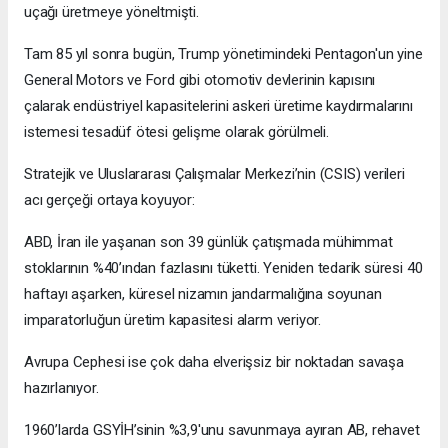
uçağı üretmeye yöneltmişti.
Tam 85 yıl sonra bugün, Trump yönetimindeki Pentagon'un yine
General Motors ve Ford gibi otomotiv devlerinin kapısını
çalarak endüstriyel kapasitelerini askeri üretime kaydırmalarını
istemesi tesadüf ötesi gelişme olarak görülmeli.
Stratejik ve Uluslararası Çalışmalar Merkezi’nin (CSIS) verileri
acı gerçeği ortaya koyuyor:
ABD, İran ile yaşanan son 39 günlük çatışmada mühimmat
stoklarının %40’ından fazlasını tüketti. Yeniden tedarik süresi 40
haftayı aşarken, küresel nizamın jandarmalığına soyunan
imparatorluğun üretim kapasitesi alarm veriyor.
Avrupa Cephesi ise çok daha elverişsiz bir noktadan savaşa
hazırlanıyor.
1960’larda GSYİH’sinin %3,9'unu savunmaya ayıran AB, rehavet