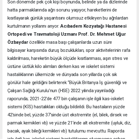
Son dönemde pek çok kişi boynunda, belinde ya da dizlerinde
hatta parmaklarında ağrı sorunu yaşıyor, hareketlerini de
kısıtlayarak günlük yaşantısını olumsuz etkileyen bu ağrılardan
kurtulmanın yollarını arıyor.
Acıbadem Kozyatağı Hastanesi
Ortopedi ve Travmatoloji Uzmanı Prof. Dr. Mehmet Uğur
Özbaydar
özellikle masa başı çalışanlarda uzun süre
bilgisayar karşısında duruş bozuklukları, spor aktivitelerinin rafa
kaldırılması, hareketin büyük ölçüde kısıtlanması, aşırı stres ve
üstüne üstlük kilo alımları derken kas ve iskelet sistemi
hastalıklarının ülkemizde ve dünyada son yıllarda çok sık
görülür hale geldiğini belirterek “Büyük Britanya İş güvenliği ve
Çalışan Sağlığı Kurulu’nun (HSE) 2022 yılında yayınladığı
raporunda; 2021-22’de 477 bin çalışanın işle ilgili kas-iskelet
sistemi (KİS) hastalıkları olduğu bildirildi. Bu hastaların yüzde
42’sinde bel, yüzde 37’sinde üst ekstremite (el, bilek, dirsek ve
parmak kemikleri vb) ve yüzde 21’inde alt ekstremite (uyluk, diz,
bacak, ayak bileği kemikleri vb) tutulumu mevcuttu. Raporda
işle ilgili kas-iskelet sistemi hastalıklarının oluşmasına sebep