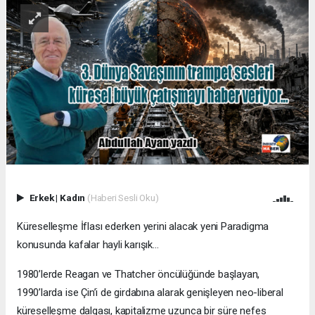
Erkek
|
Kadın
(Haberi Sesli Oku)
Küreselleşme İflası ederken yerini alacak yeni Paradigma
konusunda kafalar hayli karışık…
1980’lerde Reagan ve Thatcher öncülüğünde başlayan,
1990’larda ise Çin’i de girdabına alarak genişleyen neo-liberal
küreselleşme dalgası, kapitalizme uzunca bir süre nefes