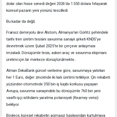
dolar olan hisse senedi değeri 2026'da 1.550 dolara fırlayarak
küresel pazarın yeni yönünü tescilledi.
Bu kadar da değil;
Fransız demiryolu devi Alstom, Almanya'nın Görlitz şehrindeki
tarihi tren üretim tesisini savunma sanayii şirketi KNDS'ye
devretmek üzere Şubat 2025'te bir çerçeve anlaşması
imzaladı. Dönüşümle tesis, askeri araç ve savunma ekipmanı
üretimi için bir merkeze dönüştürülmekte…
Alman DekaBank güncel verilerine göre, savunmaya yatırılan
her 1 Euro, değer zincirinde iki katı üretimi tetikliyor. Çin rekabeti
yüzünden otomotivde 350 bin iş kaybı korkusu yaşayan
Avrupa, savunma sanayindeki bu dönüşümle 760 bin yeni
vasıflı işçi istihdamı yaratma potansiyeli (Kearney verisi)
bekliyor.
Böylece; küresel rekabetin acımasız baskısından kurtulmaya