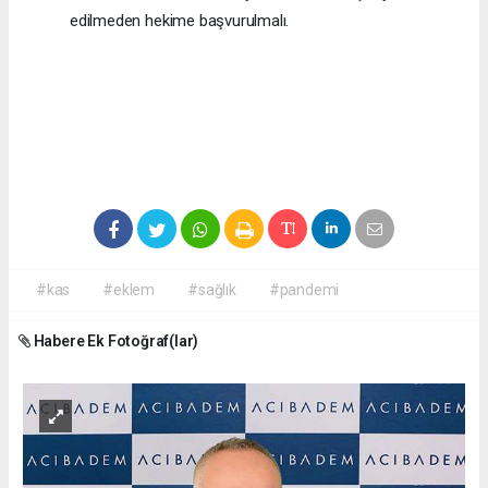
edilmeden hekime başvurulmalı.
#kas
#eklem
#sağlık
#pandemi
Habere Ek Fotoğraf(lar)