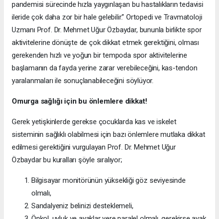
pandemisi sürecinde hızla yaygınlaşan bu hastalıkların tedavisi
ileride çok daha zor bir hale gelebilir.” Ortopedi ve Travmatoloji
Uzmanı Prof. Dr. Mehmet Uğur Özbaydar, bununla birlikte spor
aktivitelerine dönüşte de çok dikkat etmek gerektiğini, olması
gerekenden hızlı ve yoğun bir tempoda spor aktivitelerine
başlamanın da fayda yerine zarar verebileceğini, kas-tendon
yaralanmaları ile sonuçlanabileceğini söylüyor.
Omurga sağlığı için bu önlemlere dikkat!
Gerek yetişkinlerde gerekse çocuklarda kas ve iskelet
sisteminin sağlıklı olabilmesi için bazı önlemlere mutlaka dikkat
edilmesi gerektiğini vurgulayan Prof. Dr. Mehmet Uğur
Özbaydar bu kuralları şöyle sıralıyor;
Bilgisayar monitörünün yüksekliği göz seviyesinde
olmalı,
Sandalyeniz belinizi desteklemeli,
Önkol, uyluk ve ayaklar yere paralel olmalı, gerekirse ayak