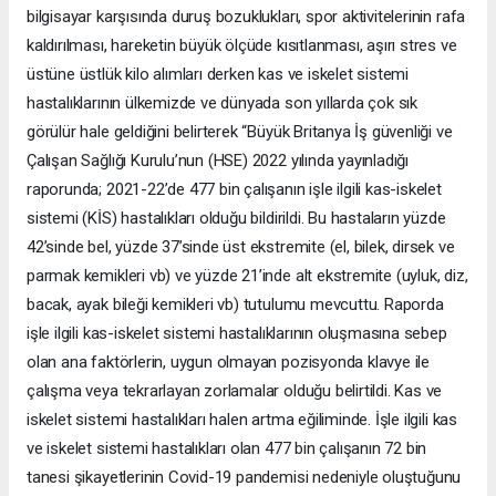
bilgisayar karşısında duruş bozuklukları, spor aktivitelerinin rafa
kaldırılması, hareketin büyük ölçüde kısıtlanması, aşırı stres ve
üstüne üstlük kilo alımları derken kas ve iskelet sistemi
hastalıklarının ülkemizde ve dünyada son yıllarda çok sık
görülür hale geldiğini belirterek “Büyük Britanya İş güvenliği ve
Çalışan Sağlığı Kurulu’nun (HSE) 2022 yılında yayınladığı
raporunda; 2021-22’de 477 bin çalışanın işle ilgili kas-iskelet
sistemi (KİS) hastalıkları olduğu bildirildi. Bu hastaların yüzde
42’sinde bel, yüzde 37’sinde üst ekstremite (el, bilek, dirsek ve
parmak kemikleri vb) ve yüzde 21’inde alt ekstremite (uyluk, diz,
bacak, ayak bileği kemikleri vb) tutulumu mevcuttu. Raporda
işle ilgili kas-iskelet sistemi hastalıklarının oluşmasına sebep
olan ana faktörlerin, uygun olmayan pozisyonda klavye ile
çalışma veya tekrarlayan zorlamalar olduğu belirtildi. Kas ve
iskelet sistemi hastalıkları halen artma eğiliminde. İşle ilgili kas
ve iskelet sistemi hastalıkları olan 477 bin çalışanın 72 bin
tanesi şikayetlerinin Covid-19 pandemisi nedeniyle oluştuğunu