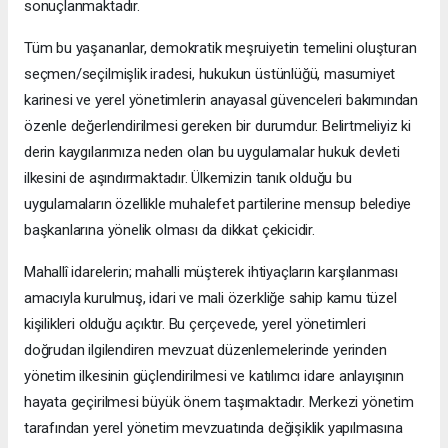
sonuçlanmaktadır.
Tüm bu yaşananlar, demokratik meşruiyetin temelini oluşturan
seçmen/seçilmişlik iradesi, hukukun üstünlüğü, masumiyet
karinesi ve yerel yönetimlerin anayasal güvenceleri bakımından
özenle değerlendirilmesi gereken bir durumdur. Belirtmeliyiz ki
derin kaygılarımıza neden olan bu uygulamalar hukuk devleti
ilkesini de aşındırmaktadır. Ülkemizin tanık olduğu bu
uygulamaların özellikle muhalefet partilerine mensup belediye
başkanlarına yönelik olması da dikkat çekicidir.
Mahallî idarelerin; mahalli müşterek ihtiyaçların karşılanması
amacıyla kurulmuş, idari ve mali özerkliğe sahip kamu tüzel
kişilikleri olduğu açıktır. Bu çerçevede, yerel yönetimleri
doğrudan ilgilendiren mevzuat düzenlemelerinde yerinden
yönetim ilkesinin güçlendirilmesi ve katılımcı idare anlayışının
hayata geçirilmesi büyük önem taşımaktadır. Merkezi yönetim
tarafından yerel yönetim mevzuatında değişiklik yapılmasına