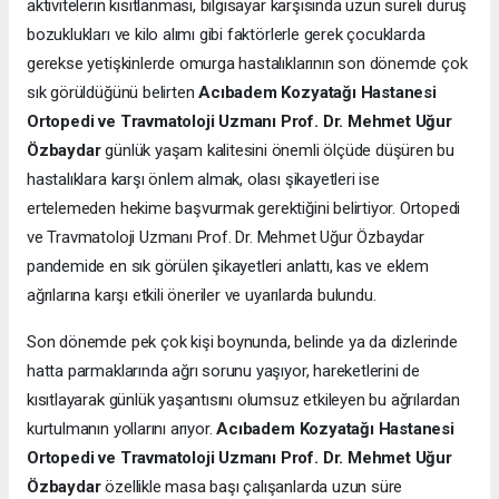
aktivitelerin kısıtlanması, bilgisayar karşısında uzun süreli duruş
bozuklukları ve kilo alımı gibi faktörlerle gerek çocuklarda
gerekse yetişkinlerde omurga hastalıklarının son dönemde çok
sık görüldüğünü belirten
Acıbadem Kozyatağı Hastanesi
Ortopedi ve Travmatoloji Uzmanı Prof. Dr. Mehmet Uğur
Özbaydar
günlük yaşam kalitesini önemli ölçüde düşüren bu
hastalıklara karşı önlem almak, olası şikayetleri ise
ertelemeden hekime başvurmak gerektiğini belirtiyor. Ortopedi
ve Travmatoloji Uzmanı Prof. Dr. Mehmet Uğur Özbaydar
pandemide en sık görülen şikayetleri anlattı, kas ve eklem
ağrılarına karşı etkili öneriler ve uyarılarda bulundu.
Son dönemde pek çok kişi boynunda, belinde ya da dizlerinde
hatta parmaklarında ağrı sorunu yaşıyor, hareketlerini de
kısıtlayarak günlük yaşantısını olumsuz etkileyen bu ağrılardan
kurtulmanın yollarını arıyor.
Acıbadem Kozyatağı Hastanesi
Ortopedi ve Travmatoloji Uzmanı Prof. Dr. Mehmet Uğur
Özbaydar
özellikle masa başı çalışanlarda uzun süre