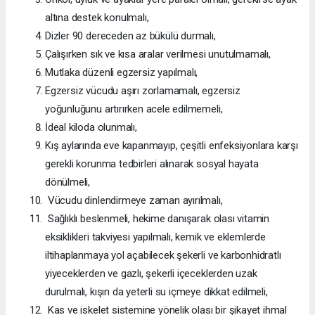
altına destek konulmalı,
Dizler 90 dereceden az bükülü durmalı,
Çalışırken sık ve kısa aralar verilmesi unutulmamalı,
Mutlaka düzenli egzersiz yapılmalı,
Egzersiz vücudu aşırı zorlamamalı, egzersiz
yoğunluğunu artırırken acele edilmemeli,
İdeal kiloda olunmalı,
Kış aylarında eve kapanmayıp, çeşitli enfeksiyonlara karşı
gerekli korunma tedbirleri alınarak sosyal hayata
dönülmeli,
Vücudu dinlendirmeye zaman ayırılmalı,
Sağlıklı beslenmeli, hekime danışarak olası vitamin
eksiklikleri takviyesi yapılmalı, kemik ve eklemlerde
iltihaplanmaya yol açabilecek şekerli ve karbonhidratlı
yiyeceklerden ve gazlı, şekerli içeceklerden uzak
durulmalı, kışın da yeterli su içmeye dikkat edilmeli,
Kas ve iskelet sistemine yönelik olası bir şikayet ihmal