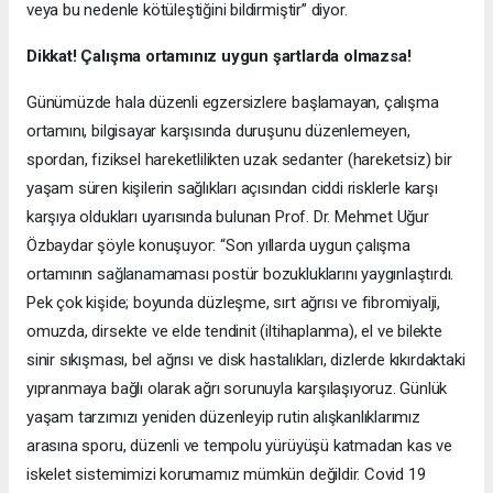
veya bu nedenle kötüleştiğini bildirmiştir” diyor.
Dikkat! Çalışma ortamınız uygun şartlarda olmazsa!
Günümüzde hala düzenli egzersizlere başlamayan, çalışma
ortamını, bilgisayar karşısında duruşunu düzenlemeyen,
spordan, fiziksel hareketlilikten uzak sedanter (hareketsiz) bir
yaşam süren kişilerin sağlıkları açısından ciddi risklerle karşı
karşıya oldukları uyarısında bulunan Prof. Dr. Mehmet Uğur
Özbaydar şöyle konuşuyor: “Son yıllarda uygun çalışma
ortamının sağlanamaması postür bozukluklarını yaygınlaştırdı.
Pek çok kişide; boyunda düzleşme, sırt ağrısı ve fibromiyalji,
omuzda, dirsekte ve elde tendinit (iltihaplanma), el ve bilekte
sinir sıkışması, bel ağrısı ve disk hastalıkları, dizlerde kıkırdaktaki
yıpranmaya bağlı olarak ağrı sorunuyla karşılaşıyoruz. Günlük
yaşam tarzımızı yeniden düzenleyip rutin alışkanlıklarımız
arasına sporu, düzenli ve tempolu yürüyüşü katmadan kas ve
iskelet sistemimizi korumamız mümkün değildir. Covid 19