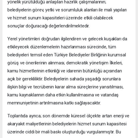
yönelik yürütüldüğü anlaşılan hazırlık çalışmalarının;
belediyelerin görev, yetki ve sorumluluk alanları ile mali yapıları
ve hizmet sunum kapasiteleri üzerinde etkili olabilecek
sonuçlar doğuracağı değerlendirilmektedir.
Yerel yönetimleri doğrudan ilgilendiren ve gelecek kuşakları da
etkileyecek düzenlemelerin hazırlanması sürecinde, tüm
belediyeleri temsil eden Türkiye Belediyeler Birliğinin kurumsal
görüş ve önerilerinin alınması; demokratik yönetişim İlkeleri,
kamu hizmetlerinin etkinliği ve idarenin bütünlüğü açısından
açık bir gerekliliktir. Belediyelerin sahada yaşadığı sorunlara
ilişkin bilgi ve tecrübenin karar alma süreçlerine yansıtılması,
kamu kaynaklarının daha etkin kullanılmasına ve vatandaş
memnuniyetinin artırılmasına katkı sağlayacaktır.
Toplantıda ayrıca; son dönemde küresel ölçekte artan enerji ve
akaryakıt maliyetlerinin belediyelerin hizmet sunum kapasitesi
üzerinde ciddi bir mali baskı oluşturduğu vurgulanmıştır. Bu