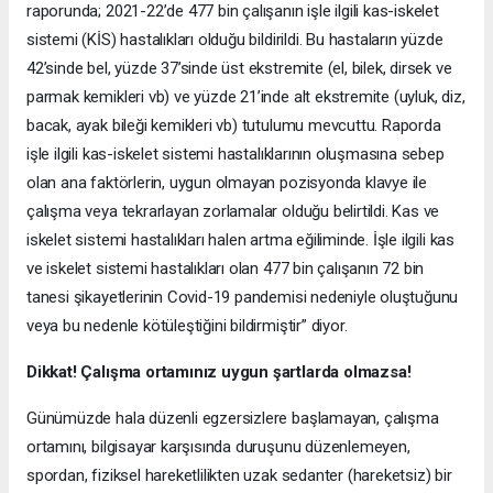
raporunda; 2021-22’de 477 bin çalışanın işle ilgili kas-iskelet
sistemi (KİS) hastalıkları olduğu bildirildi. Bu hastaların yüzde
42’sinde bel, yüzde 37’sinde üst ekstremite (el, bilek, dirsek ve
parmak kemikleri vb) ve yüzde 21’inde alt ekstremite (uyluk, diz,
bacak, ayak bileği kemikleri vb) tutulumu mevcuttu. Raporda
işle ilgili kas-iskelet sistemi hastalıklarının oluşmasına sebep
olan ana faktörlerin, uygun olmayan pozisyonda klavye ile
çalışma veya tekrarlayan zorlamalar olduğu belirtildi. Kas ve
iskelet sistemi hastalıkları halen artma eğiliminde. İşle ilgili kas
ve iskelet sistemi hastalıkları olan 477 bin çalışanın 72 bin
tanesi şikayetlerinin Covid-19 pandemisi nedeniyle oluştuğunu
veya bu nedenle kötüleştiğini bildirmiştir” diyor.
Dikkat! Çalışma ortamınız uygun şartlarda olmazsa!
Günümüzde hala düzenli egzersizlere başlamayan, çalışma
ortamını, bilgisayar karşısında duruşunu düzenlemeyen,
spordan, fiziksel hareketlilikten uzak sedanter (hareketsiz) bir