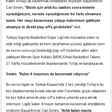
Kalan 4 maçı da kazanmak istediklerini söyleyen Başantrenör
Can Sevim,
“Bizim için artık bu saatten sonra kiminle
oynadığımızın, nerede oynadığımızın bir farkı olmaması
lazım. Her maçı kazanmaya çalışıp maksimum galibiyet
almalıyız ki direkt play-offa girebilelim”
dedi.
Türkiye Sigorta Basketbol Süper Ligi’nde mücadele eden ve
elde ettiği galibiyetler ile hem taraftarının yüzünü güldüren hem
de sezon sonu için belirlediği play-off hedefine adım adım
yaklaşan Mersin Spor Kulübü (MSK) Erkek Basketbol Takımı,
27. hafta mücadelesinde deplasmanda Tofaş ile karşılaşacak.
Sevim: “Kalan 4 maçımızı da kazanmak istiyoruz”
Bu sezon ligde ve Türkiye Kupası’nda 2 kez yendiği Tofaş’a bu
kez deplasmanda konuk olacak olan Carettalar, güçlü rakiplerini
bir kez daha yenerek play-off’a kalma yolunda yara almak
istemiyor. Ligde kalan 4 maçın tamamını kazanmak istediklerini
söyleyen Başantröner Can Sevim,
“Artık kalan maçta