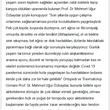
yaşam süren kişilerin sağlıkları açısından ciddi risklerle karşı
karşıya oldukları uyarısında bulunan Prof. Dr. Mehmet Uğur
Özbaydar şöyle konuşuyor: “Son yıllarda uygun çalışma
ortamının sağlanamaması postür bozukluklarını yaygınlaştırdı.
Pek çok kişide; boyunda düzleşme, sırt ağrısı ve fibromiyalji,
omuzda, dirsekte ve elde tendinit (iltihaplanma), el ve bilekte
sinir sıkışması, bel ağrısı ve disk hastalıkları, dizlerde kıkırdaktaki
yıpranmaya bağlı olarak ağrı sorunuyla karşılaşıyoruz. Günlük
yaşam tarzımızı yeniden düzenleyip rutin alışkanlıklarımız
arasına sporu, düzenli ve tempolu yürüyüşü katmadan kas ve
iskelet sistemimizi korumamız mümkün değildir. Covid 19
pandemisi sürecinde hızla yaygınlaşan bu hastalıkların tedavisi
ileride çok daha zor bir hale gelebilir.” Ortopedi ve Travmatoloji
Uzmanı Prof. Dr. Mehmet Uğur Özbaydar, bununla birlikte spor
aktivitelerine dönüşte de çok dikkat etmek gerektiğini, olması
gerekenden hızlı ve yoğun bir tempoda spor aktivitelerine
başlamanın da fayda yerine zarar verebileceğini, kas-tendon