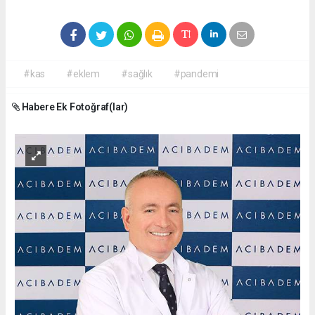
#kas
#eklem
#sağlık
#pandemi
Habere Ek Fotoğraf(lar)