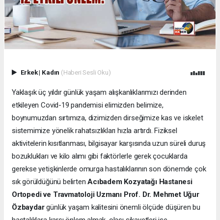
Erkek
|
Kadın
(Haberi Sesli Oku)
Yaklaşık üç yıldır günlük yaşam alışkanlıklarımızı derinden
etkileyen Covid-19 pandemisi elimizden belimize,
boynumuzdan sırtımıza, dizimizden dirseğimize kas ve iskelet
sistemimize yönelik rahatsızlıkları hızla artırdı. Fiziksel
aktivitelerin kısıtlanması, bilgisayar karşısında uzun süreli duruş
bozuklukları ve kilo alımı gibi faktörlerle gerek çocuklarda
gerekse yetişkinlerde omurga hastalıklarının son dönemde çok
sık görüldüğünü belirten
Acıbadem Kozyatağı Hastanesi
Ortopedi ve Travmatoloji Uzmanı Prof. Dr. Mehmet Uğur
Özbaydar
günlük yaşam kalitesini önemli ölçüde düşüren bu
hastalıklara karşı önlem almak, olası şikayetleri ise