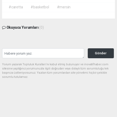
#caretta
#basketbol
#mersin
Okuyucu Yorumları
(0)
Gönder
Yorum yazarak Topluluk Kuralları’nı kabul etmiş bulunuyor ve inovatifhaber.com
sitesine yaptığınız yorumunuzla ilgili doğrudan veya dolaylı tüm sorumluluğu tek
başınıza üstleniyorsunuz. Yazılan tüm yorumlardan site yönetimi hiçbir şekilde
sorumlu tutulamaz.