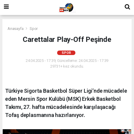
Anasayfa
Spor
Carettalar Play-Off Peşinde
SPOR
24.04.2025 - 17:39, Güncelleme: 24.04.2025 - 17:39
29731+ kez okundu.
Türkiye Sigorta Basketbol Süper Ligi’nde mücadele
eden Mersin Spor Kulübü (MSK) Erkek Basketbol
Takımı, 27. hafta mücadelesinde karşılaşacağı
Tofaş deplasmanına hazırlanıyor.