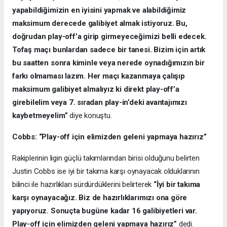
yapabildiğimizin en iyisini yapmak ve alabildiğimiz
maksimum derecede galibiyet almak istiyoruz. Bu,
doğrudan play-off’a girip girmeyeceğimizi belli edecek.
Tofaş maçı bunlardan sadece bir tanesi. Bizim için artık
bu saatten sonra kiminle veya nerede oynadığımızın bir
farkı olmaması lazım. Her maçı kazanmaya çalışıp
maksimum galibiyet almalıyız ki direkt play-off’a
girebilelim veya 7. sıradan play-in’deki avantajımızı
kaybetmeyelim”
diye konuştu.
Cobbs: “Play-off için elimizden geleni yapmaya hazırız”
Rakiplerinin ligin güçlü takımlarından birisi olduğunu belirten
Justin Cobbs ise iyi bir takıma karşı oynayacak olduklarının
bilinci ile hazırlıkları sürdürdüklerini belirterek
“İyi bir takıma
karşı oynayacağız. Biz de hazırlıklarımızı ona göre
yapıyoruz. Sonuçta bugüne kadar 16 galibiyetleri var.
Play-off için elimizden geleni yapmaya hazırız”
dedi.