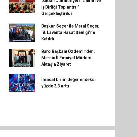
'Sudan Cumhuriyeti Tanıtım ve
İş Birliği Toplantısı'
Gerçekleştirildi
Başkan Seçer İle Meral Seçer,
‘8. Lavanta Hasat Şenliği’ne
Katıldı
Baro Başkanı Özdemir’den,
Mersin İl Emniyet Müdürü
Aktaş’a Ziyaret
İhracat birim değer endeksi
yüzde 3,3 arttı