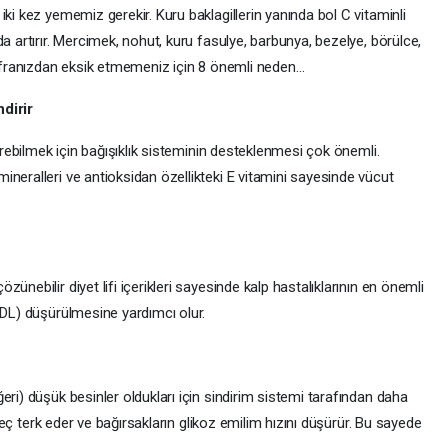
ki kez yememiz gerekir. Kuru baklagillerin yanında bol C vitaminli
a artırır. Mercimek, nohut, kuru fasulye, barbunya, bezelye, börülce,
 sofranızdan eksik etmemeniz için 8 önemli neden…
ndirir
terebilmek için bağışıklık sisteminin desteklenmesi çok önemli.
neralleri ve antioksidan özellikteki E vitamini sayesinde vücut
ünebilir diyet lifi içerikleri sayesinde kalp hastalıklarının en önemli
LDL) düşürülmesine yardımcı olur.
eri) düşük besinler oldukları için sindirim sistemi tarafından daha
i geç terk eder ve bağırsakların glikoz emilim hızını düşürür. Bu sayede