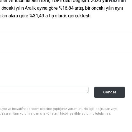
kiler ve tütün ile altın hariç TÜFE'deki değişim, 2026 yılı
Haziran
 önceki yılın Aralık ayına göre %16,84 artış, bir önceki yılın aynı
ylık ortalamalara göre %31,49 artış olarak gerçekleşti.
Gönder
uyor ve inovatifhaber.com sitesine yaptığınız yorumunuzla ilgili doğrudan veya
. Yazılan tüm yorumlardan site yönetimi hiçbir şekilde sorumlu tutulamaz.