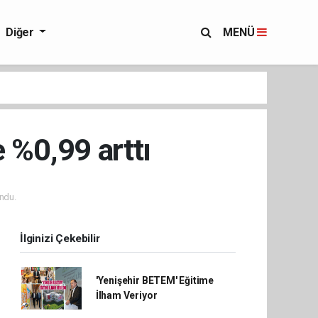
Diğer
MENÜ
e %0,99 arttı
ndu.
İlginizi Çekebilir
'Yenişehir BETEM' Eğitime
İlham Veriyor