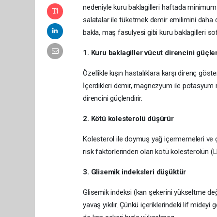
nedeniyle kuru baklagilleri haftada minimum i
salatalar ile tüketmek demir emilimini daha d
bakla, maş fasulyesi gibi kuru baklagilleri
1. Kuru baklagiller vücut direncini güçle
Özellikle kışın hastalıklara karşı direnç gös
İçerdikleri demir, magnezyum ile potasyum mi
direncini güçlendirir.
2. Kötü kolesterolü düşürür
Kolesterol ile doymuş yağ içermemeleri ve çöz
risk faktörlerinden olan kötü kolesterolün (
3. Glisemik indeksleri düşüktür
Glisemik indeksi (kan şekerini yükseltme değ
yavaş yıkılır. Çünkü içeriklerindeki lif midey