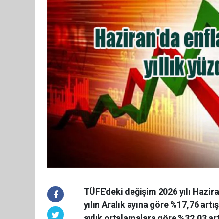
TÜFE'deki değişim 2026 yılı Hazira
yılın Aralık ayına göre %17,76 artış
aylık ortalamalara göre %32,03 art