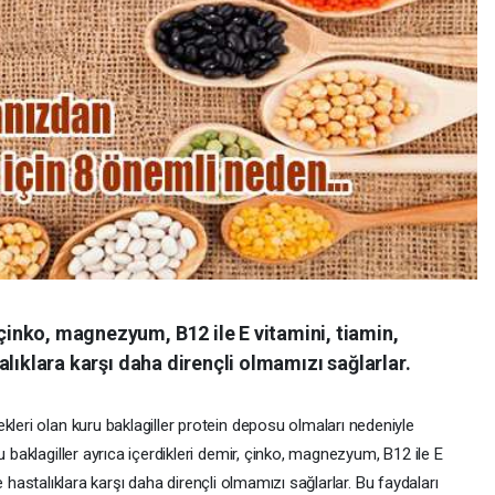
 çinko, magnezyum, B12 ile E vitamini, tiamin,
stalıklara karşı daha dirençli olmamızı sağlarlar.
kleri olan kuru baklagiller protein deposu olmaları nedeniyle
u baklagiller ayrıca içerdikleri demir, çinko, magnezyum, B12 ile E
 ile hastalıklara karşı daha dirençli olmamızı sağlarlar. Bu faydaları