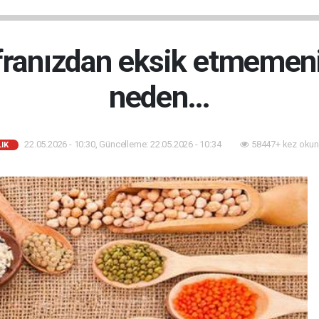
ofranızdan eksik etmemeni
neden…
22.05.2026 - 10:30, Güncelleme: 22.05.2026 - 10:34
58447+ kez okun
IK