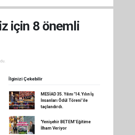
z için 8 önemli
du.
İlginizi Çekebilir
MESİAD 35. Yılını '14. Yılın İş
İnsanları Ödül Töreni' ile
taçlandırdı.
'Yenişehir BETEM' Eğitime
İlham Veriyor