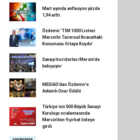
Mart ayında enflasyon yüzde
1,94 arttı.
Özdemir ‘TİM 1000 Listesi
Mersin'in Tarımsal İhracattaki
Konumunu Ortaya Koydu’
Sanayi koridorları Mersin’de
buluşuyor
MESİAD’dan Özdemir’e
Anlamlı Onur Ödülü
Türkiye`nin 500 Büyük Sanayi
Kuruluşu sıralamasında
Mersin'den 9 şirket listeye
girdi