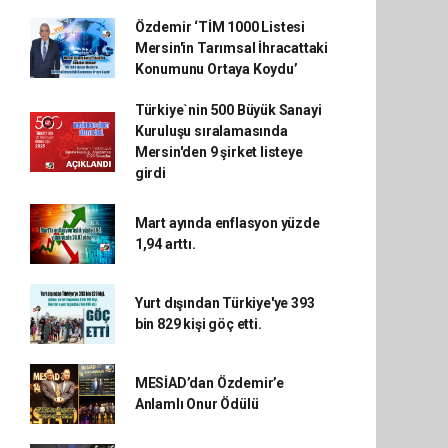
Özdemir ‘TİM 1000 Listesi
Mersin'in Tarımsal İhracattaki
Konumunu Ortaya Koydu’
Türkiye`nin 500 Büyük Sanayi
Kuruluşu sıralamasında
Mersin'den 9 şirket listeye
girdi
Mart ayında enflasyon yüzde
1,94 arttı.
Yurt dışından Türkiye'ye 393
bin 829 kişi göç etti.
MESİAD’dan Özdemir’e
Anlamlı Onur Ödülü