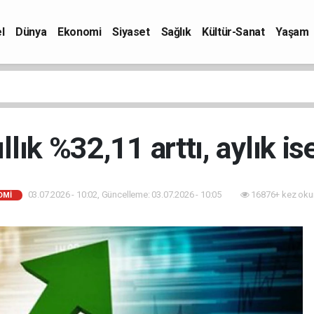
l
Dünya
Ekonomi
Siyaset
Sağlık
Kültür-Sanat
Yaşam
llık %32,11 arttı, aylık is
03.07.2026 - 10:02, Güncelleme: 03.07.2026 - 10:05
16876+ kez oku
OMI