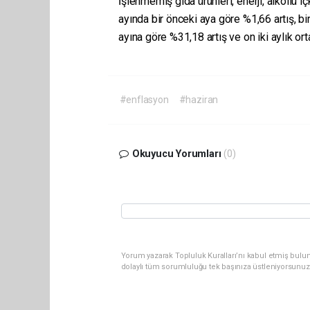
İşlenmemiş gıda ürünleri, enerji, alkollü iç
ayında bir önceki aya göre %1,66 artış, bir
ayına göre %31,18 artış ve on iki a
#enflasyon
#haziran
Okuyucu Yorumları
(0)
Yorum yazarak Topluluk Kuralları’nı kabul etmiş bulun
dolaylı tüm sorumluluğu tek başınıza üstleniyorsunuz