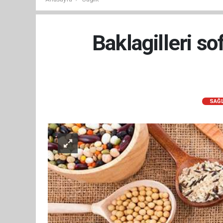
Baklagilleri s
SAĞL