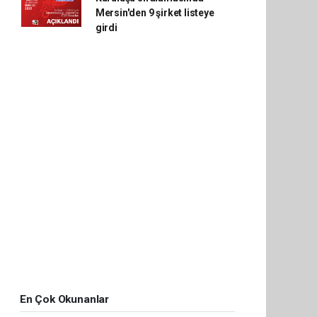
Mersin'den 9 şirket listeye
girdi
En Çok Okunanlar