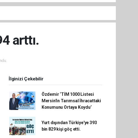
4 arttı.
ndu.
İlginizi Çekebilir
Özdemir ‘TİM 1000 Listesi
Mersin'in Tarımsal İhracattaki
Konumunu Ortaya Koydu’
Yurt dışından Türkiye'ye 393
bin 829 kişi göç etti.