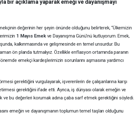
la bir açıklama yaparak emeği ve dayanışmayı
ekçinin değerinin her şeyin önünde olduğunu belirterek, “Ülkemizin
lerimizin
1 Mayıs
Emek
ve Dayanışma Günü’nü kutluyorum. Emek,
oluşunda, kalkınmasında ve gelişmesinde en temel unsurdur. Bu
 zaman ön planda tutmalıyız. Özellikle enflasyon ortamında paranın
bu dönemde emekçi kardeşlerimizin sorunlarını aşmasına yardımcı
rmesi gerektiğini vurgulayarak, işverenlerin de çalışanlarına karşı
etirmesi gerektiğini ifade etti. Ayrıca, iş dünyası olarak emeğin ve
ve bu değerleri korumak adına çaba sarf etmek gerektiğini söyledi.
ını emeğin ve dayanışmanın toplumun temel taşları olduğunu
rak tamamladı.