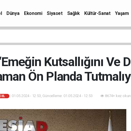
l
Dünya
Ekonomi
Siyaset
Sağlık
Kültür-Sanat
Yaşam
Emeğin Kutsallığını Ve D
aman Ön Planda Tutmalıyı
01.05.2024 - 12:53, Güncelleme: 01.05.2024 - 12:53
8674+ kez okun
CEL