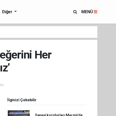
Diğer
MENÜ
eğerini Her
z’
du.
İlginizi Çekebilir
Sanayi koridorları Mersin’de