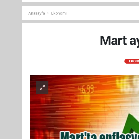
Anasayfa
Ekonomi
Mart ay
EKON