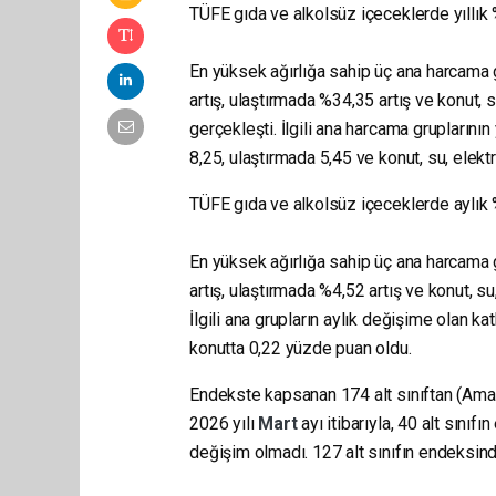
TÜFE gıda ve alkolsüz içeceklerde yıllık 
En yüksek ağırlığa sahip üç ana harcama 
artış, ulaştırmada %34,35 artış ve konut, s
gerçekleşti. İlgili ana harcama gruplarının
8,25, ulaştırmada 5,45 ve konut, su, elekt
TÜFE gıda ve alkolsüz içeceklerde aylık %
En yüksek ağırlığa sahip üç ana harcama 
artış, ulaştırmada %4,52 artış ve konut, su
İlgili ana grupların aylık değişime olan k
konutta 0,22 yüzde puan oldu.
Endekste kapsanan 174 alt sınıftan (Am
2026 yılı
Mart
ayı itibarıyla, 40 alt sını
değişim olmadı. 127 alt sınıfın endeksinde