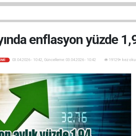
ında enflasyon yüzde 1,9
03.04.2026 - 10:42, Güncelleme: 03.04.2026 - 10:42
19129+ kez oku
OMI