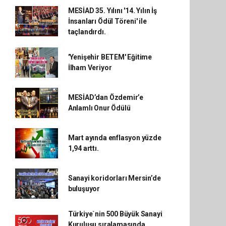
MESİAD 35. Yılını '14. Yılın İş
İnsanları Ödül Töreni' ile
taçlandırdı.
'Yenişehir BETEM' Eğitime
İlham Veriyor
MESİAD’dan Özdemir’e
Anlamlı Onur Ödülü
Mart ayında enflasyon yüzde
1,94 arttı.
Sanayi koridorları Mersin’de
buluşuyor
Türkiye`nin 500 Büyük Sanayi
Kuruluşu sıralamasında