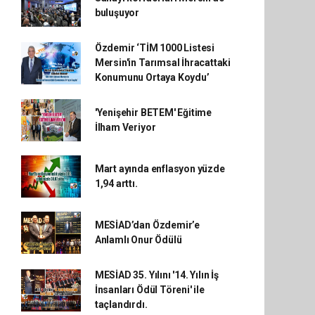
buluşuyor
Özdemir ‘TİM 1000 Listesi
Mersin'in Tarımsal İhracattaki
Konumunu Ortaya Koydu’
'Yenişehir BETEM' Eğitime
İlham Veriyor
Mart ayında enflasyon yüzde
1,94 arttı.
MESİAD’dan Özdemir’e
Anlamlı Onur Ödülü
MESİAD 35. Yılını '14. Yılın İş
İnsanları Ödül Töreni' ile
taçlandırdı.