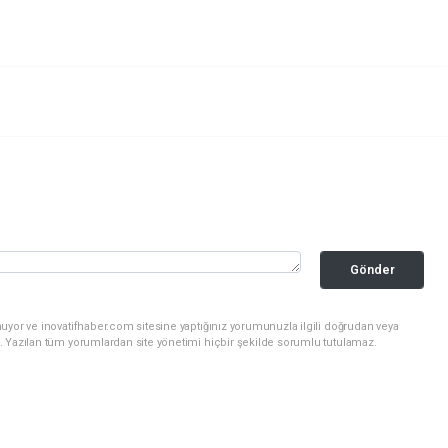
Gönder
uyor ve inovatifhaber.com sitesine yaptığınız yorumunuzla ilgili doğrudan veya
. Yazılan tüm yorumlardan site yönetimi hiçbir şekilde sorumlu tutulamaz.