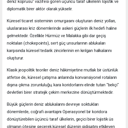
deniz köprüsü" vazifesi gören üçüncü taraf ülkelerin lojistik ve
diplomatik birer aktör olarak yükselir.
Küresel ticaret sisteminin omurgasını oluşturan deniz yolları,
uluslararası kriz dönemlerinde askeri güçlerin ilk hedefi haline
gelmektedir. Özellikle Hürmüz ve Malakka gibi dar geçiş
noktaları (chokepoints), sert güç unsurlarının ablukaları
karşısında küresel tedarik zincirlerinin en kırılgan halkalarını
oluşturur.
Klasik jeopolitik teoriler deniz hâkimiyetine mutlak bir üstünlük
atfetse de, küresel çatışma anlarında konvansiyonel rotaların
dışına çıkma zorunluluğu, kara koridorlarını elinde tutan "bekçi"
devletleri birer stratejik çekim merkezine dönüştürmektedir.
Büyük güçlerin deniz ablukalarını devreye soktukları
dönemlerde, coğrafi avantajını Operasyonel bir koridora
dönüştürebilen üçüncü taraf ülkelerin, geçici birer lojistik üs
olmanın ötesine geçerek küresel düzenin gidişatını etkileyen