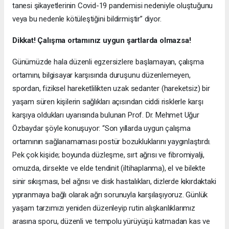
tanesi şikayetlerinin Covid-19 pandemisi nedeniyle oluştuğunu
veya bu nedenle kötüleştiğini bildirmiştir” diyor.
Dikkat! Çalışma ortamınız uygun şartlarda olmazsa!
Günümüzde hala düzenli egzersizlere başlamayan, çalışma
ortamını, bilgisayar karşısında duruşunu düzenlemeyen,
spordan, fiziksel hareketlilikten uzak sedanter (hareketsiz) bir
yaşam süren kişilerin sağlıkları açısından ciddi risklerle karşı
karşıya oldukları uyarısında bulunan Prof. Dr. Mehmet Uğur
Özbaydar şöyle konuşuyor: “Son yıllarda uygun çalışma
ortamının sağlanamaması postür bozukluklarını yaygınlaştırdı.
Pek çok kişide; boyunda düzleşme, sırt ağrısı ve fibromiyalji,
omuzda, dirsekte ve elde tendinit (iltihaplanma), el ve bilekte
sinir sıkışması, bel ağrısı ve disk hastalıkları, dizlerde kıkırdaktaki
yıpranmaya bağlı olarak ağrı sorunuyla karşılaşıyoruz. Günlük
yaşam tarzımızı yeniden düzenleyip rutin alışkanlıklarımız
arasına sporu, düzenli ve tempolu yürüyüşü katmadan kas ve