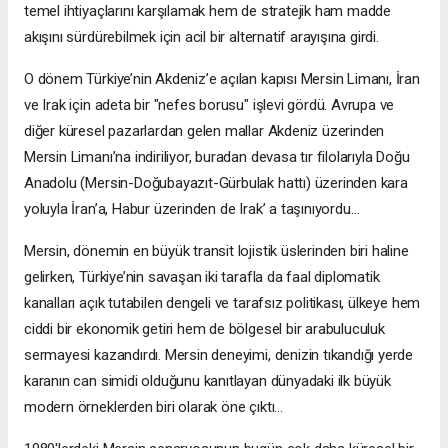
temel ihtiyaçlarını karşılamak hem de stratejik ham madde
akışını sürdürebilmek için acil bir alternatif arayışına girdi.
O dönem Türkiye’nin Akdeniz’e açılan kapısı Mersin Limanı, İran
ve Irak için adeta bir "nefes borusu" işlevi gördü. Avrupa ve
diğer küresel pazarlardan gelen mallar Akdeniz üzerinden
Mersin Limanı’na indiriliyor, buradan devasa tır filolarıyla Doğu
Anadolu (Mersin-Doğubayazıt-Gürbulak hattı) üzerinden kara
yoluyla İran’a, Habur üzerinden de Irak’ a taşınıyordu…
Mersin, dönemin en büyük transit lojistik üslerinden biri haline
gelirken, Türkiye’nin savaşan iki tarafla da faal diplomatik
kanalları açık tutabilen dengeli ve tarafsız politikası, ülkeye hem
ciddi bir ekonomik getiri hem de bölgesel bir arabuluculuk
sermayesi kazandırdı. Mersin deneyimi, denizin tıkandığı yerde
karanın can simidi olduğunu kanıtlayan dünyadaki ilk büyük
modern örneklerden biri olarak öne çıktı…