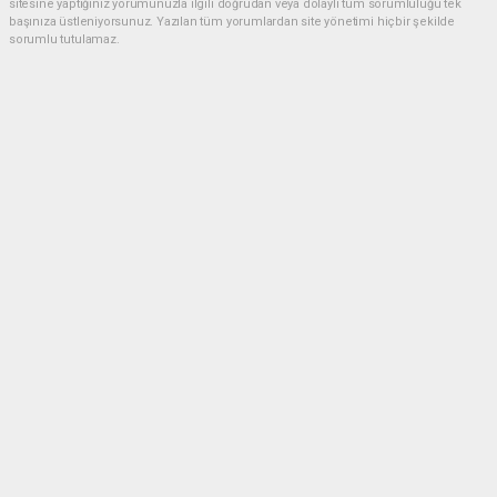
sitesine yaptığınız yorumunuzla ilgili doğrudan veya dolaylı tüm sorumluluğu tek
başınıza üstleniyorsunuz. Yazılan tüm yorumlardan site yönetimi hiçbir şekilde
sorumlu tutulamaz.