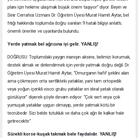
planı için hekime ulaşmak büyük önem taşıyor” diyor. Beyin ve
Sinir Cerrahisi Uzmanı Dr. Öğretim Üyesi Murat Hamit Aytar, bel
fıtığı hakkında toplumda doğru sanılan 9 hatalı bilgiyi anlattı;
önemli öneriler ve uyarılarda bulundu.
Yerde yatmak bel ağrısına iyi gelir. YANLIŞ!
DOĞRUSU: Toplumdaki yaygın inanışın aksine, belimizi korumak,
destek almak ve dinlendirmek için yerde yatmak doğru değil. Dr.
Öğretim Üyesi Murat Hamit Aytar, “Omurganın hafif şeklini alan
ama çökmeyen orta sertlikteki yataklar, yani tam ortopedik
veya yoğun içerikli visco grubu yataklar en ideal yatak olarak
görülüyor” diyerek şöyle devam ediyor: “Çok sert veya çok
yumuşak yataklar uygun olmayıp, yerde yatmak kötü bir
tecrübedir. Sizi belde tutukluk ve daha çok ağrı ile kalkar hale
getirecektir.”
Sürekli korse-kuşak takmak bele faydalıdır. YANLIŞ!