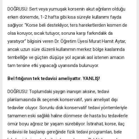
DOĞRUSU: Sert veya yumuşak korsenin akut ağrıların olduğu
erken dönemde, 1-2 hafta gibi kısa süreyle kullanımı fayda
sağlıyor. “Korse beli destekliyor, ters hareketlerden kısmen de
olsa koruyor, sıcak tutuyor, soruna karşı farkındalık da
yaratıyor” bilgisini veren Dr. Öğretim Üyesi Murat Hamit Aytar,
ancak uzun süre düzenli kullanımın merkez bölge kaslarında
tembelliğe ve güçten düşüşe yol açarak asıl istenen amacın
tam tersine etki yapacağı uyarısında bulunuyor.
Bel fıtığının tek tedavisi ameliyattır. YANLIŞ!
DOĞRUSU: Toplumdaki yaygın inanışın aksine, tedavi
planlamasında ilk seçenek konservatif, yani ameliyat dışı
tedaviler oluyor. Sorunlu disk konservatif tedavi yöntemleriyle
tamamen eski sağlıklı haline dönmese de hasta bu tedavilerle
ömür boyu ağrısız bir yaşam sürebiliyor. İstirahat, korse, ilaç
tedavisi ile başlanıp gereğinde fizik tedavi programları, bele