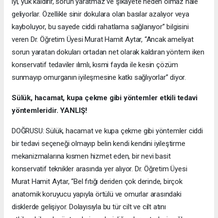
iyi, yük kaldırır, sorun yaratmaz ve şikâyete neden olmaz hale
geliyorlar. Özellikle sinir dokulara olan basılar azalıyor veya
kayboluyor, bu sayede ciddi rahatlama sağlanıyor” bilgisini
veren Dr. Öğretim Üyesi Murat Hamit Aytar, “Ancak ameliyat
sorun yaratan dokuları ortadan net olarak kaldıran yöntem iken
konservatif tedaviler ılımlı, kısmi fayda ile kesin çözüm
sunmayıp omurganın iyileşmesine katkı sağlıyorlar” diyor.
Sülük, hacamat, kupa çekme gibi yöntemler etkili tedavi
yöntemleridir. YANLIŞ!
DOĞRUSU: Sülük, hacamat ve kupa çekme gibi yöntemler ciddi
bir tedavi seçeneği olmayıp belin kendi kendini iyileştirme
mekanizmalarına kısmen hizmet eden, bir nevi basit
konservatif teknikler arasında yer alıyor. Dr. Öğretim Üyesi
Murat Hamit Aytar, “Bel fıtığı deriden çok derinde, birçok
anatomik koruyucu yapıyla örtülü ve omurlar arasındaki
disklerde gelişiyor. Dolayısıyla bu tür cilt ve cilt atını