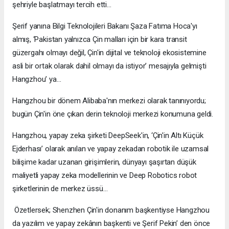
şehriyle başlatmayı tercih etti…
Şerif yanına Bilgi Teknolojileri Bakanı Şaza Fatıma Hoca'yı
almış, ‘Pakistan yalnızca Çin malları için bir kara transit
güzergahı olmayı değil, Çin'in dijital ve teknoloji ekosistemine
asli bir ortak olarak dahil olmayı da istiyor’ mesajıyla gelmişti
Hangzhou’ ya…
Hangzhou bir dönem Alibaba'nın merkezi olarak tanınıyordu;
bugün Çin'in öne çıkan derin teknoloji merkezi konumuna geldi.
Hangzhou, yapay zeka şirketi DeepSeek'in, ‘Çin'in Altı Küçük
Ejderhası’ olarak anılan ve yapay zekadan robotik ile uzamsal
bilişime kadar uzanan girişimlerin, dünyayı şaşırtan düşük
maliyetli yapay zeka modellerinin ve Deep Robotics robot
şirketlerinin de merkez üssü…
Özetlersek; Shenzhen Çin'in donanım başkentiyse Hangzhou
da yazılım ve yapay zekânın başkenti ve Şerif Pekin’ den önce