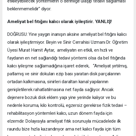
etkileyebilecek yöntemlerin o derinliğe ulaşıp tedavi sağlaması
beklenmemelidir” diyor.
Ameliyat bel fıtığını kalıcı olarak iyileştirir. YANLIŞ!
DOĞRUSU: Yine yaygın inanışın aksine ameliyat bel fıtığını kalıcı
olarak iyileştirmiyor. Beyin ve Sinir Cerrahisi Uzmanı Dr. Öğretim
Üyesi Murat Hamit Aytar, ameliyatın en etkili, en hızlı ve
faydanın en net sağlandığı tedavi yöntemi olsa da bel fıtığında
kalıcı iyileşme sağlamadığına işaret ederek, “Ameliyat yırtılmış,
patlamış ve sinir dokuları ezip bası yaratan disk parçalarının
ortadan kalkmasına, sinirleri daraltan kanal yapılarının
genişletilerek rahatlatılmasına net fayda sağlıyor. Ancak
dejenere bozuk disk eklem yapı yine yerinde kalıyor ve bu
nedenle koruma, kilo kontrolü, egzersiz gerekirse fizik tedavi –
rehabilitasyon yöntemleri kalıcı, uzun dönem fayda için
elzemdir. Dolayısıyla ameliyat fıtık sorunuyla mücadelede ilk
raundu bize hızla kazandırıyor ama net kalıcı fayda için tüm