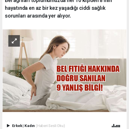
Bel ağrıları toplumumuzda her 10 kişiden 8’inin
hayatında en az bir kez yaşadığı ciddi sağlık
sorunları arasında yer alıyor.
Erkek
|
Kadın
(Haberi Sesli Oku)