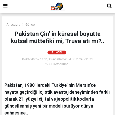
Anasayfa
Güncel
Pakistan Çin’ in küresel boyutta
kutsal müttefiki mi, Truva atı mı?..
GÜNCEL
04.06.2026 - 11:11, Güncelleme: 04.06.2026 - 11:11
7566+ kez okundu.
Pakistan, 1980’ lerdeki Türkiye’ nin Mersin’de
hayata geçirdiği lojistik avantaj deneyiminden farklı
olarak 21. yüzyıl dijital ve jeopolitik kodlarla
güncellenmiş yeni bir modeli sürüyor dünya
sahnesine..