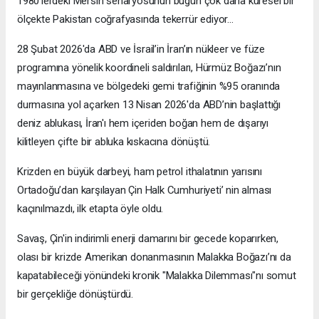
1980'lerdeki Mersin senaryosunun bugün çok daha küresel bir
ölçekte Pakistan coğrafyasında tekerrür ediyor…
28 Şubat 2026'da ABD ve İsrail’in İran’ın nükleer ve füze
programına yönelik koordineli saldırıları, Hürmüz Boğazı’nın
mayınlanmasına ve bölgedeki gemi trafiğinin %95 oranında
durmasına yol açarken 13 Nisan 2026'da ABD’nin başlattığı
deniz ablukası, İran'ı hem içeriden boğan hem de dışarıyı
kilitleyen çifte bir abluka kıskacına dönüştü.
Krizden en büyük darbeyi, ham petrol ithalatının yarısını
Ortadoğu’dan karşılayan Çin Halk Cumhuriyeti’ nin alması
kaçınılmazdı, ilk etapta öyle oldu.
Savaş, Çin'in indirimli enerji damarını bir gecede koparırken,
olası bir krizde Amerikan donanmasının Malakka Boğazı’nı da
kapatabileceği yönündeki kronik "Malakka Dilemması"nı somut
bir gerçekliğe dönüştürdü.