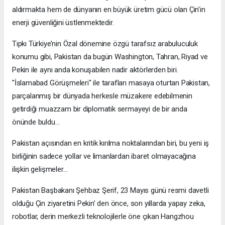
aldırmakta hem de dünyanın en büyük üretim gücü olan Çin’in
enerji güvenliğini üstlenmektedir.
Tıpkı Türkiye’nin Özal dönemine özgü tarafsız arabuluculuk
konumu gibi, Pakistan da bugün Washington, Tahran, Riyad ve
Pekin ile aynı anda konuşabilen nadir aktörlerden biri.
"İslamabad Görüşmeleri" ile tarafları masaya oturtan Pakistan,
parçalanmış bir dünyada herkesle müzakere edebilmenin
getirdiği muazzam bir diplomatik sermayeyi de bir anda
önünde buldu…
Pakistan açısından en kritik kırılma noktalarından biri, bu yeni iş
birliğinin sadece yollar ve limanlardan ibaret olmayacağına
ilişkin gelişmeler…
Pakistan Başbakanı Şehbaz Şerif, 23 Mayıs günü resmi davetli
olduğu Çin ziyaretini Pekin’ den önce, son yıllarda yapay zeka,
robotlar, derin merkezli teknolojilerle öne çıkan Hangzhou