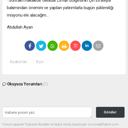
*Sonraki makalede Gwadar Liman bölgesinin Çin stratejisi
bakımından önemini ve yapılan yatırımlarla bugün yüklendiği
misyonu ele alacağım…
Abdullah Ayan
#pakistan
#çin
Okuyucu Yorumları
(0)
Gönder
Yorum yazarak Topluluk Kuralları’nı kabul etmiş bulunuyor ve inovatifhaber.com