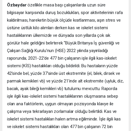
Özbaydar
özellikle masa başı çalışanlarda uzun süre
bilgisayar karşısında duruş bozuklukları, spor aktivitelerinin rafa
kaldırılması, hareketin büyük ölçüde kısıtlanması, aşırı stres ve
üstüne üstlük kilo alımları derken kas ve iskelet sistemi
hastalıklarının ülkemizde ve dünyada son yıllarda çok sık
görülür hale geldiğini belirterek “Büyük Britanya İş güvenliği ve
Çalışan Sağlığı Kurulu’nun (HSE) 2022 yılında yayınladığı
raporunda; 2021-22’de 477 bin çalışanın işle ilgili kas-iskelet
sistemi (KİS) hastalıkları olduğu bildirildi. Bu hastaların yüzde
42’sinde bel, yüzde 37’sinde üst ekstremite (el, bilek, dirsek ve
parmak kemikleri vb) ve yüzde 21’inde alt ekstremite (uyluk, diz,
bacak, ayak bileği kemikleri vb) tutulumu mevcuttu. Raporda
işle ilgili kas-iskelet sistemi hastalıklarının oluşmasına sebep
olan ana faktörlerin, uygun olmayan pozisyonda klavye ile
çalışma veya tekrarlayan zorlamalar olduğu belirtildi. Kas ve
iskelet sistemi hastalıkları halen artma eğiliminde. İşle ilgili kas
ve iskelet sistemi hastalıkları olan 477 bin çalışanın 72 bin