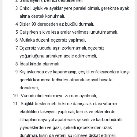
Sandalyeniz belinizi desteklemeli,
Önkol, uyluk ve ayaklar yere paralel olmalı, gerekirse ayak
altına destek konulmalı,
Dizler 90 dereceden az bükülü durmalı,
Çalışırken sık ve kısa aralar verilmesi unutulmamalı,
Mutlaka düzenli egzersiz yapılmalı,
Egzersiz vücudu aşırı zorlamamalı, egzersiz
yoğunluğunu artırırken acele edilmemeli,
İdeal kiloda olunmalı,
Kış aylarında eve kapanmayıp, çeşitli enfeksiyonlara karşı
gerekli korunma tedbirleri alınarak sosyal hayata
dönülmeli,
Vücudu dinlendirmeye zaman ayırılmalı,
Sağlıklı beslenmeli, hekime danışarak olası vitamin
eksiklikleri takviyesi yapılmalı, kemik ve eklemlerde
iltihaplanmaya yol açabilecek şekerli ve karbonhidratlı
yiyeceklerden ve gazlı, şekerli içeceklerden uzak
durulmalı, kışın da yeterli su içmeye dikkat edilmeli,