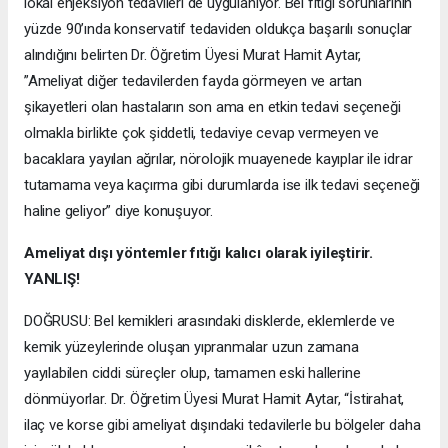
lokal enjeksiyon tedavileri de uygulanıyor. Bel fıtığı sorunlarının
yüzde 90’ında konservatif tedaviden oldukça başarılı sonuçlar
alındığını belirten Dr. Öğretim Üyesi Murat Hamit Aytar,
”Ameliyat diğer tedavilerden fayda görmeyen ve artan
şikayetleri olan hastaların son ama en etkin tedavi seçeneği
olmakla birlikte çok şiddetli, tedaviye cevap vermeyen ve
bacaklara yayılan ağrılar, nörolojik muayenede kayıplar ile idrar
tutamama veya kaçırma gibi durumlarda ise ilk tedavi seçeneği
haline geliyor” diye konuşuyor.
Ameliyat dışı yöntemler fıtığı kalıcı olarak iyileştirir.
YANLIŞ!
DOĞRUSU: Bel kemikleri arasındaki disklerde, eklemlerde ve
kemik yüzeylerinde oluşan yıpranmalar uzun zamana
yayılabilen ciddi süreçler olup, tamamen eski hallerine
dönmüyorlar. Dr. Öğretim Üyesi Murat Hamit Aytar, “İstirahat,
ilaç ve korse gibi ameliyat dışındaki tedavilerle bu bölgeler daha