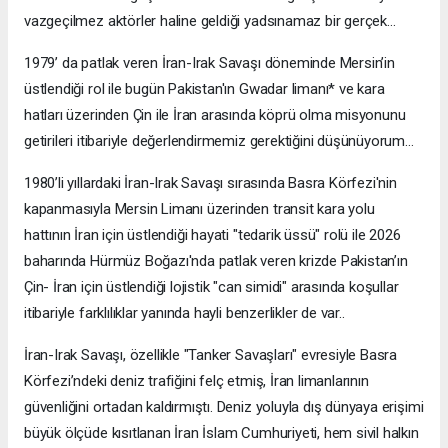
vazgeçilmez aktörler haline geldiği yadsınamaz bir gerçek…
1979’ da patlak veren İran-Irak Savaşı döneminde Mersin’in
üstlendiği rol ile bugün Pakistan'ın Gwadar limanı* ve kara
hatları üzerinden Çin ile İran arasında köprü olma misyonunu
getirileri itibariyle değerlendirmemiz gerektiğini düşünüyorum…
1980’li yıllardaki İran-Irak Savaşı sırasında Basra Körfezi'nin
kapanmasıyla Mersin Limanı üzerinden transit kara yolu
hattının İran için üstlendiği hayati "tedarik üssü" rolü ile 2026
baharında Hürmüz Boğazı'nda patlak veren krizde Pakistan’ın
Çin- İran için üstlendiği lojistik "can simidi" arasında koşullar
itibariyle farklılıklar yanında hayli benzerlikler de var..
İran-Irak Savaşı, özellikle "Tanker Savaşları" evresiyle Basra
Körfezi’ndeki deniz trafiğini felç etmiş, İran limanlarının
güvenliğini ortadan kaldırmıştı. Deniz yoluyla dış dünyaya erişimi
büyük ölçüde kısıtlanan İran İslam Cumhuriyeti, hem sivil halkın