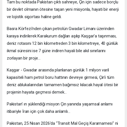
Tam bu noktada Pakistan çıktı sahneye, Çin için sadece borçlu
bir devlet olmanın ötesine taşan yeni misyonla, hayati bir enerji
ve lojistik sigortası haline geldi.
Basra Körfezi'nden çıkan petrolün Gwadar Limanı üzerinden
karaya indirilerek Karakurum dağları aşılıp Kaşgar’a taşınması,
deniz rotasını 12 bin kilometreden 3 bin kilometreye, 40 günlük
ikmal süresini ise 7 güne indiren hayali bile akıl sınırlarını
zorlayan bir proje…
Kaşgar - Gwadar arasında planlanan günlük 1 milyon varil
kapasiteli ham petrol boru hattının devreye girmesi, Çin’i tüm
deniz ablukalarından tamamen bağımsız kılacak hayal ötesi bir
projenin hayata geçmesi demek…
Pakistan’ ın yüklendiği misyon Çin yanında yaşamsal anlamı
itibariyle İran için çok daha anlamlı…
Pakistan, 25 Nisan 2026'da "Transit Mal Geçiş Kararnamesi" ni