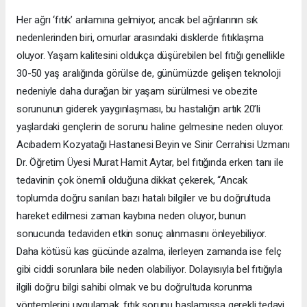
Her ağrı ‘fıtık’ anlamına gelmiyor, ancak bel ağrılarının sık
nedenlerinden biri, omurlar arasındaki disklerde fıtıklaşma
oluyor. Yaşam kalitesini oldukça düşürebilen bel fıtığı genellikle
30-50 yaş aralığında görülse de, günümüzde gelişen teknoloji
nedeniyle daha durağan bir yaşam sürülmesi ve obezite
sorununun giderek yaygınlaşması, bu hastalığın artık 20’li
yaşlardaki gençlerin de sorunu haline gelmesine neden oluyor.
Acıbadem Kozyatağı Hastanesi Beyin ve Sinir Cerrahisi Uzmanı
Dr. Öğretim Üyesi Murat Hamit Aytar, bel fıtığında erken tanı ile
tedavinin çok önemli olduğuna dikkat çekerek, “Ancak
toplumda doğru sanılan bazı hatalı bilgiler ve bu doğrultuda
hareket edilmesi zaman kaybına neden oluyor, bunun
sonucunda tedaviden etkin sonuç alınmasını önleyebiliyor.
Daha kötüsü kas gücünde azalma, ilerleyen zamanda ise felç
gibi ciddi sorunlara bile neden olabiliyor. Dolayısıyla bel fıtığıyla
ilgili doğru bilgi sahibi olmak ve bu doğrultuda korunma
yöntemlerini uygulamak, fıtık sorunu başlamışsa gerekli tedavi