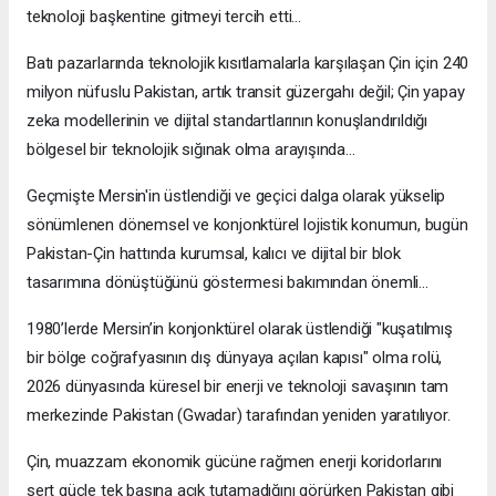
teknoloji başkentine gitmeyi tercih etti…
Batı pazarlarında teknolojik kısıtlamalarla karşılaşan Çin için 240
milyon nüfuslu Pakistan, artık transit güzergahı değil; Çin yapay
zeka modellerinin ve dijital standartlarının konuşlandırıldığı
bölgesel bir teknolojik sığınak olma arayışında…
Geçmişte Mersin'in üstlendiği ve geçici dalga olarak yükselip
sönümlenen dönemsel ve konjonktürel lojistik konumun, bugün
Pakistan-Çin hattında kurumsal, kalıcı ve dijital bir blok
tasarımına dönüştüğünü göstermesi bakımından önemli…
1980’lerde Mersin’in konjonktürel olarak üstlendiği "kuşatılmış
bir bölge coğrafyasının dış dünyaya açılan kapısı" olma rolü,
2026 dünyasında küresel bir enerji ve teknoloji savaşının tam
merkezinde Pakistan (Gwadar) tarafından yeniden yaratılıyor.
Çin, muazzam ekonomik gücüne rağmen enerji koridorlarını
sert güçle tek başına açık tutamadığını görürken Pakistan gibi