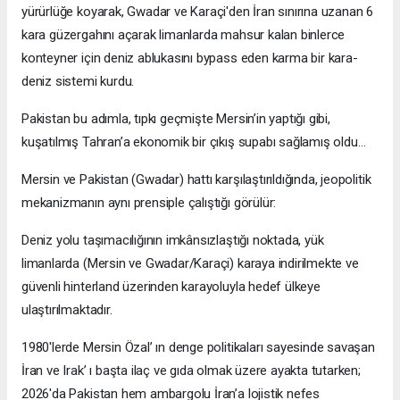
yürürlüğe koyarak, Gwadar ve Karaçi'den İran sınırına uzanan 6
kara güzergahını açarak limanlarda mahsur kalan binlerce
konteyner için deniz ablukasını bypass eden karma bir kara-
deniz sistemi kurdu.
Pakistan bu adımla, tıpkı geçmişte Mersin’in yaptığı gibi,
kuşatılmış Tahran’a ekonomik bir çıkış supabı sağlamış oldu…
Mersin ve Pakistan (Gwadar) hattı karşılaştırıldığında, jeopolitik
mekanizmanın aynı prensiple çalıştığı görülür:
Deniz yolu taşımacılığının imkânsızlaştığı noktada, yük
limanlarda (Mersin ve Gwadar/Karaçi) karaya indirilmekte ve
güvenli hinterland üzerinden karayoluyla hedef ülkeye
ulaştırılmaktadır.
1980'lerde Mersin Özal’ ın denge politikaları sayesinde savaşan
İran ve Irak’ ı başta ilaç ve gıda olmak üzere ayakta tutarken;
2026'da Pakistan hem ambargolu İran’a lojistik nefes