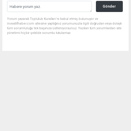
Gönder
Yorum yazarak Topluluk Kuralları’nı kabul etmiş bulunuyor ve
inovatifhaber.com sitesine yaptığınız yorumunuzla ilgili doğrudan veya dolaylı
tüm sorumluluğu tek başınıza üstleniyorsunuz. Yazılan tüm yorumlardan site
yönetimi hiçbir şekilde sorumlu tutulamaz.