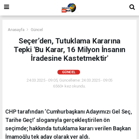
Anasayfa
Güncel
Seçer’den, Tutuklama Kararına
Tepki 'Bu Karar, 16 Milyon İnsanın
İradesine Kastetmektir'
GÜNCEL
24.03.2025 - 09:05, Güncelleme: 24.03.2025 - 09:05
6560+ kez okundu.
CHP tarafından ‘Cumhurbaşkanı Adayımızı Gel Seç,
Tarihe Geç!’ sloganıyla gerçekleştirilen ön
seçimde; hakkında tutuklama kararı verilen Başkan
İmamoğlu tek aday olarak yer aldı.