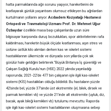
hatta parmaklarında ağrı sorunu yaşıyor, hareketlerini de
kısıtlayarak günlük yaşantısını olumsuz etkileyen bu ağrılardan
kurtulmanın yollarını arıyor.
Acıbadem Kozyatağı Hastanesi
Ortopedi ve Travmatoloji Uzmanı Prof. Dr. Mehmet Uğur
Özbaydar
özellikle masa başı çalışanlarda uzun süre
bilgisayar karşısında duruş bozuklukları, spor aktivitelerinin rafa
kaldırılması, hareketin büyük ölçüde kısıtlanması, aşırı stres ve
üstüne üstlük kilo alımları derken kas ve iskelet sistemi
hastalıklarının ülkemizde ve dünyada son yıllarda çok sık
görülür hale geldiğini belirterek “Büyük Britanya İş güvenliği ve
Çalışan Sağlığı Kurulu’nun (HSE) 2022 yılında yayınladığı
raporunda; 2021-22’de 477 bin çalışanın işle ilgili kas-iskelet
sistemi (KİS) hastalıkları olduğu bildirildi. Bu hastaların yüzde
42’sinde bel, yüzde 37’sinde üst ekstremite (el, bilek, dirsek ve
parmak kemikleri vb) ve yüzde 21’inde alt ekstremite (uyluk, diz,
bacak, ayak bileği kemikleri vb) tutulumu mevcuttu. Raporda
işle ilgili kas-iskelet sistemi hastalıklarının oluşmasına sebep