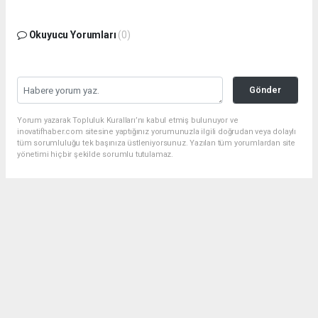
Okuyucu Yorumları
(0)
Gönder
Yorum yazarak Topluluk Kuralları’nı kabul etmiş bulunuyor ve
inovatifhaber.com sitesine yaptığınız yorumunuzla ilgili doğrudan veya dolaylı
tüm sorumluluğu tek başınıza üstleniyorsunuz. Yazılan tüm yorumlardan site
yönetimi hiçbir şekilde sorumlu tutulamaz.