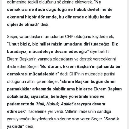
edilmesine tepkili olduğunu sözlerine ekleyerek,
“Ne
demokrasi ne ifade özgürlüğü ne hukuk devleti ne de
ekonomi hiçbir dönemde, bu dönemde olduğu kadar
diplerde olmadı”
dedi.
Seçer, vatandaşların umudunun CHP olduğunu kaydederek,
“Umut biziz, biz milletimizin umudunu diri tutacağız. Biz
buradayız, mücadeleye devam edeceğiz”
diye belirtti.
Ekrem Başkan’ın yanında olacaklarını ve destek vereceklerini
ifade eden Seçer,
“Bu durum; Ekrem Başkan’ın şahsında bir
demokrasi mücadelesidir”
dedi. CHP’nin mücadele partisi
olduğunun altını çizen Seçer,
“Ekrem Başkan bugün demir
parmaklıklar arkasında olabilir ama binlerce Ekrem Başkan
sokaklarda, siyasette, belediye yönetimlerinde ve
parlamentoda
‘Hak, Hukuk, Adalet’
arayışını devam
ettirecek”
ifadelerine yer verdi. Milletin iradesinin sandığa
yansıyacağını kaydederek sözlerine son veren Seçer,
“Sandık
yakındır”
dedi.