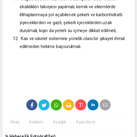
eksiklikleri takviyesi yapılmalı, kemik ve eklemlerde
iltihaplanmaya yol açabilecek şekerli ve karbonhidratlı
yiyeceklerden ve gazlı, şekerli içeceklerden uzak
durulmalı, kışın da yeterli su içmeye dikkat edilmeli,
Kas ve iskelet sistemine yönelik olası bir şikayet ihmal
edilmeden hekime başvurulmalı.
#kas
#eklem
#sağlık
#pandemi
Habere Ek Fotoğraf(lar)