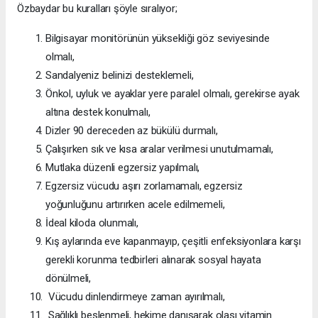
Özbaydar bu kuralları şöyle sıralıyor;
Bilgisayar monitörünün yüksekliği göz seviyesinde
olmalı,
Sandalyeniz belinizi desteklemeli,
Önkol, uyluk ve ayaklar yere paralel olmalı, gerekirse ayak
altına destek konulmalı,
Dizler 90 dereceden az bükülü durmalı,
Çalışırken sık ve kısa aralar verilmesi unutulmamalı,
Mutlaka düzenli egzersiz yapılmalı,
Egzersiz vücudu aşırı zorlamamalı, egzersiz
yoğunluğunu artırırken acele edilmemeli,
İdeal kiloda olunmalı,
Kış aylarında eve kapanmayıp, çeşitli enfeksiyonlara karşı
gerekli korunma tedbirleri alınarak sosyal hayata
dönülmeli,
Vücudu dinlendirmeye zaman ayırılmalı,
Sağlıklı beslenmeli, hekime danışarak olası vitamin