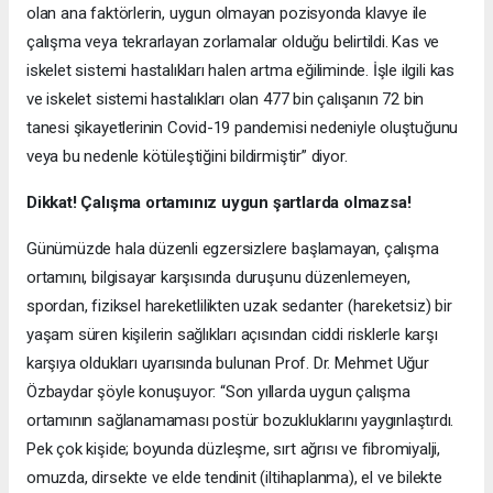
olan ana faktörlerin, uygun olmayan pozisyonda klavye ile
çalışma veya tekrarlayan zorlamalar olduğu belirtildi. Kas ve
iskelet sistemi hastalıkları halen artma eğiliminde. İşle ilgili kas
ve iskelet sistemi hastalıkları olan 477 bin çalışanın 72 bin
tanesi şikayetlerinin Covid-19 pandemisi nedeniyle oluştuğunu
veya bu nedenle kötüleştiğini bildirmiştir” diyor.
Dikkat! Çalışma ortamınız uygun şartlarda olmazsa!
Günümüzde hala düzenli egzersizlere başlamayan, çalışma
ortamını, bilgisayar karşısında duruşunu düzenlemeyen,
spordan, fiziksel hareketlilikten uzak sedanter (hareketsiz) bir
yaşam süren kişilerin sağlıkları açısından ciddi risklerle karşı
karşıya oldukları uyarısında bulunan Prof. Dr. Mehmet Uğur
Özbaydar şöyle konuşuyor: “Son yıllarda uygun çalışma
ortamının sağlanamaması postür bozukluklarını yaygınlaştırdı.
Pek çok kişide; boyunda düzleşme, sırt ağrısı ve fibromiyalji,
omuzda, dirsekte ve elde tendinit (iltihaplanma), el ve bilekte