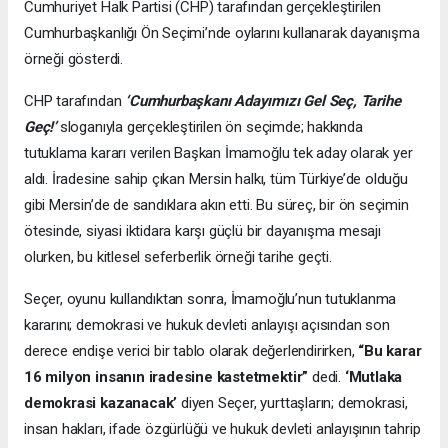
Cumhuriyet Halk Partisi (CHP) tarafından gerçekleştirilen
Cumhurbaşkanlığı Ön Seçimi’nde oylarını kullanarak dayanışma
örneği gösterdi.
CHP tarafından
‘Cumhurbaşkanı Adayımızı Gel Seç, Tarihe
Geç!’
sloganıyla gerçekleştirilen ön seçimde; hakkında
tutuklama kararı verilen Başkan İmamoğlu tek aday olarak yer
aldı. İradesine sahip çıkan Mersin halkı, tüm Türkiye’de olduğu
gibi Mersin’de de sandıklara akın etti. Bu süreç, bir ön seçimin
ötesinde, siyasi iktidara karşı güçlü bir dayanışma mesajı
olurken, bu kitlesel seferberlik örneği tarihe geçti.
Seçer, oyunu kullandıktan sonra, İmamoğlu’nun tutuklanma
kararını; demokrasi ve hukuk devleti anlayışı açısından son
derece endişe verici bir tablo olarak değerlendirirken,
“Bu karar
16 milyon insanın iradesine kastetmektir”
dedi.
‘Mutlaka
demokrasi kazanacak’
diyen Seçer, yurttaşların; demokrasi,
insan hakları, ifade özgürlüğü ve hukuk devleti anlayışının tahrip