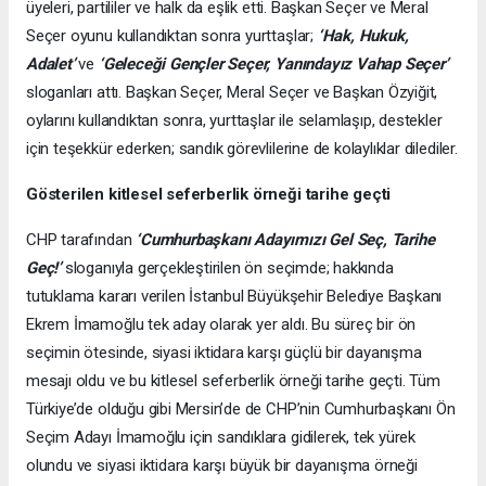
üyeleri, partililer ve halk da eşlik etti. Başkan Seçer ve Meral
Seçer oyunu kullandıktan sonra yurttaşlar;
‘Hak, Hukuk,
Adalet’
ve
‘Geleceği Gençler Seçer, Yanındayız Vahap Seçer’
sloganları attı. Başkan Seçer, Meral Seçer ve Başkan Özyiğit,
oylarını kullandıktan sonra, yurttaşlar ile selamlaşıp, destekler
için teşekkür ederken; sandık görevlilerine de kolaylıklar dilediler.
Gösterilen kitlesel seferberlik örneği tarihe geçti
CHP tarafından
‘Cumhurbaşkanı Adayımızı Gel Seç, Tarihe
Geç!’
sloganıyla gerçekleştirilen ön seçimde; hakkında
tutuklama kararı verilen İstanbul Büyükşehir Belediye Başkanı
Ekrem İmamoğlu tek aday olarak yer aldı. Bu süreç bir ön
seçimin ötesinde, siyasi iktidara karşı güçlü bir dayanışma
mesajı oldu ve bu kitlesel seferberlik örneği tarihe geçti. Tüm
Türkiye’de olduğu gibi Mersin’de de CHP’nin Cumhurbaşkanı Ön
Seçim Adayı İmamoğlu için sandıklara gidilerek, tek yürek
olundu ve siyasi iktidara karşı büyük bir dayanışma örneği