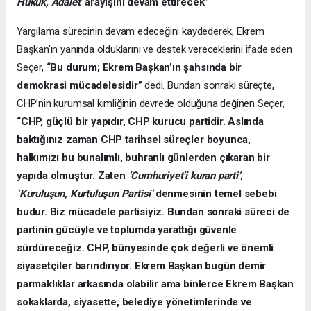
Hukuk, Adalet’
arayışını devam ettirecek”
Yargılama sürecinin devam edeceğini kaydederek, Ekrem
Başkan’ın yanında olduklarını ve destek vereceklerini ifade eden
Seçer,
“Bu durum; Ekrem Başkan’ın şahsında bir
demokrasi mücadelesidir”
dedi. Bundan sonraki süreçte,
CHP’nin kurumsal kimliğinin devrede olduğuna değinen Seçer,
“CHP, güçlü bir yapıdır, CHP kurucu partidir. Aslında
baktığınız zaman CHP tarihsel süreçler boyunca,
halkımızı bu bunalımlı, buhranlı günlerden çıkaran bir
yapıda olmuştur. Zaten
‘Cumhuriyet’i kuran parti’
,
‘Kuruluşun, Kurtuluşun Partisi’
denmesinin temel sebebi
budur. Biz mücadele partisiyiz. Bundan sonraki süreci de
partinin gücüyle ve toplumda yarattığı güvenle
sürdüreceğiz. CHP, bünyesinde çok değerli ve önemli
siyasetçiler barındırıyor. Ekrem Başkan bugün demir
parmaklıklar arkasında olabilir ama binlerce Ekrem Başkan
sokaklarda, siyasette, belediye yönetimlerinde ve