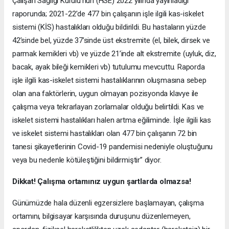
Çalışan Sağlığı Kurulu’nun (HSE) 2022 yılında yayınladığı
raporunda; 2021-22’de 477 bin çalışanın işle ilgili kas-iskelet
sistemi (KİS) hastalıkları olduğu bildirildi. Bu hastaların yüzde
42’sinde bel, yüzde 37’sinde üst ekstremite (el, bilek, dirsek ve
parmak kemikleri vb) ve yüzde 21’inde alt ekstremite (uyluk, diz,
bacak, ayak bileği kemikleri vb) tutulumu mevcuttu. Raporda
işle ilgili kas-iskelet sistemi hastalıklarının oluşmasına sebep
olan ana faktörlerin, uygun olmayan pozisyonda klavye ile
çalışma veya tekrarlayan zorlamalar olduğu belirtildi. Kas ve
iskelet sistemi hastalıkları halen artma eğiliminde. İşle ilgili kas
ve iskelet sistemi hastalıkları olan 477 bin çalışanın 72 bin
tanesi şikayetlerinin Covid-19 pandemisi nedeniyle oluştuğunu
veya bu nedenle kötüleştiğini bildirmiştir” diyor.
Dikkat! Çalışma ortamınız uygun şartlarda olmazsa!
Günümüzde hala düzenli egzersizlere başlamayan, çalışma
ortamını, bilgisayar karşısında duruşunu düzenlemeyen,