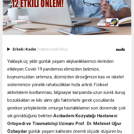
Erkek
|
Kadın
(Haberi Sesli Oku)
Yaklaşık üç yıldır günlük yaşam alışkanlıklarımızı derinden
etkileyen Covid-19 pandemisi elimizden belimize,
boynumuzdan sırtımıza, dizimizden dirseğimize kas ve iskelet
sistemimize yönelik rahatsızlıkları hızla artırdı. Fiziksel
aktivitelerin kısıtlanması, bilgisayar karşısında uzun süreli duruş
bozuklukları ve kilo alımı gibi faktörlerle gerek çocuklarda
gerekse yetişkinlerde omurga hastalıklarının son dönemde çok
sık görüldüğünü belirten
Acıbadem Kozyatağı Hastanesi
Ortopedi ve Travmatoloji Uzmanı Prof. Dr. Mehmet Uğur
Özbaydar
günlük yaşam kalitesini önemli ölçüde düşüren bu