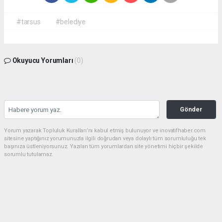
#tarsus
#belediye
Okuyucu Yorumları
(0)
Gönder
Yorum yazarak Topluluk Kuralları’nı kabul etmiş bulunuyor ve inovatifhaber.com
sitesine yaptığınız yorumunuzla ilgili doğrudan veya dolaylı tüm sorumluluğu tek
başınıza üstleniyorsunuz. Yazılan tüm yorumlardan site yönetimi hiçbir şekilde
sorumlu tutulamaz.