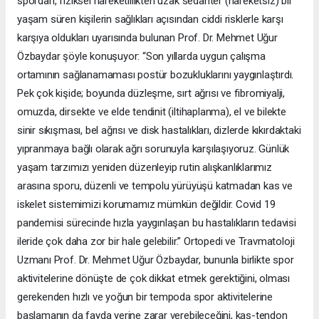
spordan, fiziksel hareketlilikten uzak sedanter (hareketsiz) bir
yaşam süren kişilerin sağlıkları açısından ciddi risklerle karşı
karşıya oldukları uyarısında bulunan Prof. Dr. Mehmet Uğur
Özbaydar şöyle konuşuyor: “Son yıllarda uygun çalışma
ortamının sağlanamaması postür bozukluklarını yaygınlaştırdı.
Pek çok kişide; boyunda düzleşme, sırt ağrısı ve fibromiyalji,
omuzda, dirsekte ve elde tendinit (iltihaplanma), el ve bilekte
sinir sıkışması, bel ağrısı ve disk hastalıkları, dizlerde kıkırdaktaki
yıpranmaya bağlı olarak ağrı sorunuyla karşılaşıyoruz. Günlük
yaşam tarzımızı yeniden düzenleyip rutin alışkanlıklarımız
arasına sporu, düzenli ve tempolu yürüyüşü katmadan kas ve
iskelet sistemimizi korumamız mümkün değildir. Covid 19
pandemisi sürecinde hızla yaygınlaşan bu hastalıkların tedavisi
ileride çok daha zor bir hale gelebilir.” Ortopedi ve Travmatoloji
Uzmanı Prof. Dr. Mehmet Uğur Özbaydar, bununla birlikte spor
aktivitelerine dönüşte de çok dikkat etmek gerektiğini, olması
gerekenden hızlı ve yoğun bir tempoda spor aktivitelerine
başlamanın da fayda yerine zarar verebileceğini, kas-tendon