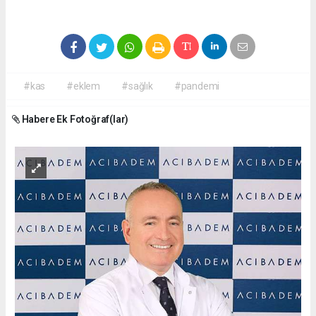
#kas
#eklem
#sağlık
#pandemi
Habere Ek Fotoğraf(lar)