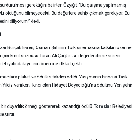
sürdürülmesi gerektiğini belirten Özyiğit, “Bu çalışma yapılmamış
ylü olduğunu bilmeyecekti. Bu değerlere sahip çıkmak gerekiyor. Bu
sini diliyorum.” dedi.
İ
ar Burçak Evren, Osman Şahin’in Türk sinemasına katkıları üzerine
seçici kurul sözcüsü Turan Ali Çağlar ise değerlendirme süreci
debiyatındaki yerinin önemine dikkat çekti.
cılara plaket ve ödülleri takdim edildi. Yarışmanın birincisi Tarık
ldız verirken, ikinci olan Hidayet Boyacıoğlu’na ödülünü Yenişehir
ir duyarlılık örneği göstererek kazandığı ödülü
Toroslar
Belediyesi
eştirdi.