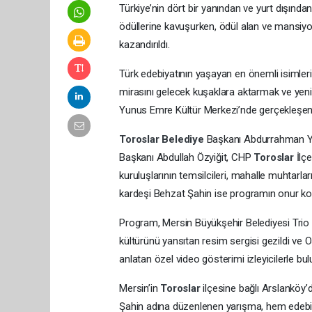
Türkiye’nin dört bir yanından ve yurt dışınd
ödüllerine kavuşurken, ödül alan ve mansiyo
kazandırıldı.
Türk edebiyatının yaşayan en önemli isimler
mirasını gelecek kuşaklara aktarmak ve yen
Yunus Emre Kültür Merkezi’nde gerçekleşen b
Toroslar
Belediye
Başkanı Abdurrahman Yıl
Başkanı Abdullah Özyiğit, CHP
Toroslar
İlç
kuruluşlarının temsilcileri, mahalle muhtarlar
kardeşi Behzat Şahin ise programın onur ko
Program, Mersin Büyükşehir Belediyesi Trio M
kültürünü yansıtan resim sergisi gezildi ve 
anlatan özel video gösterimi izleyicilerle bul
Mersin’in
Toroslar
ilçesine bağlı Arslanköy’
Şahin adına düzenlenen yarışma, hem edebiy