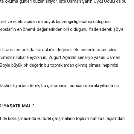
birlikte okuma günleri düzenleniyor. İşte Osman Şahin Öykü Ödülü de bu
ltürel ve edebi açıdan da büyük bir zenginliğe sahip olduğunu
roslar’ın en önemli değerlerinden biri olduğunu ifade ederek şöyle
dir ama en çok da Toroslar’ın değeridir. Bu nedenle onun adına
evimizdir. Kibar Feyzo’nun, Züğürt Ağa’nın senaryo yazarı Osman
r. Böyle büyük bir değerin bu topraklardan çıkmış olması hepimizi
laştırıldığını belirterek, bu çalışmanın bundan sonraki yıllarda da
DI YAŞATILMALI”
t de konuşmasında kültürel çalışmaların toplum hafızası açısından