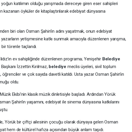
an yoğun katılımın olduğu yarışmada dereceye giren eser sahipleri
n kazanan öyküler de kitaplaştırılarak edebiyat dünyasına
inden biri olan Osman Şahin’in adını yaşatmak, onun edebiyat
i yazarların yetişmesine katkı sunmak amacıyla düzenlenen yarışma,
ir törenle taçlandı.
dız’ın ev sahipliğinde düzenlenen programa; Yenişehir
Belediye
e Başkanı İzzettin Kırılmaz,
belediye
meclis üyeleri, sivil toplum
ı, öğrenciler ve çok sayıda davetli katıldı. Usta yazar Osman Şahin’in
nuğu oldu.
üzik Ekibi’nin klasik müzik dinletisiyle başladı. Ardından Yörük
Osman Şahin’in yaşamını, edebiyat ile sinema dünyasına katkılarını
uştu.
de, Yörük bir çiftçi ailesinin çocuğu olarak dünyaya gelen Osman
at hem de kültürel hafıza açısından büyük anlam taşıdı.