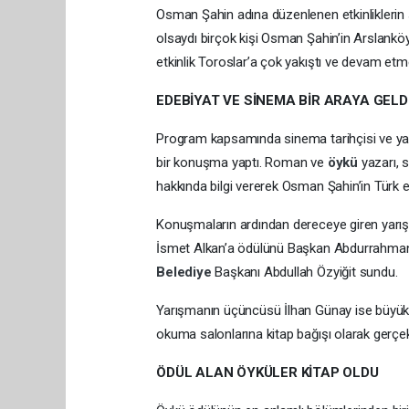
Osman Şahin adına düzenlenen etkinliklerin 
olsaydı birçok kişi Osman Şahin’in Arslankö
etkinlik Toroslar’a çok yakıştı ve devam etme
EDEBİYAT VE SİNEMA BİR ARAYA GELD
Program kapsamında sinema tarihçisi ve yaz
bir konuşma yaptı. Roman ve
öykü
yazarı, 
hakkında bilgi vererek Osman Şahin’in Türk e
Konuşmaların ardından dereceye giren yarışma
İsmet Alkan’a ödülünü Başkan Abdurrahman Yı
Belediye
Başkanı Abdullah Özyiğit sundu.
Yarışmanın üçüncüsü İlhan Günay ise büyük b
okuma salonlarına kitap bağışı olarak gerçekl
ÖDÜL ALAN ÖYKÜLER KİTAP OLDU