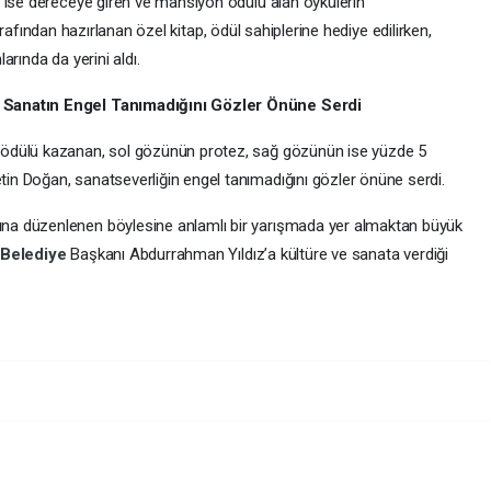
 ise dereceye giren ve mansiyon ödülü alan öykülerin
rafından hazırlanan özel kitap, ödül sahiplerine hediye edilirken,
rında da yerini aldı.
 Sanatın Engel Tanımadığını Gözler Önüne Serdi
ödülü kazanan, sol gözünün protez, sağ gözünün ise yüzde 5
n Doğan, sanatseverliğin engel tanımadığını gözler önüne serdi.
a düzenlenen böylesine anlamlı bir yarışmada yer almaktan büyük
r
Belediye
Başkanı Abdurrahman Yıldız’a kültüre ve sanata verdiği