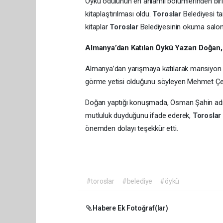
Öykü ödülünün en anlamlı bölümlerinden biri
kitaplaştırılması oldu.
Toroslar
Belediyesi ta
kitaplar
Toroslar
Belediyesinin okuma salonla
Almanya’dan Katılan Öykü Yazarı Doğan,
Almanya’dan yarışmaya katılarak mansiyon 
görme yetisi olduğunu söyleyen Mehmet Çeti
Doğan yaptığı konuşmada, Osman Şahin adın
mutluluk duyduğunu ifade ederek,
Torosla
önemden dolayı teşekkür etti.
#toroslar
#belediye
#öykü
Habere Ek Fotoğraf(lar)