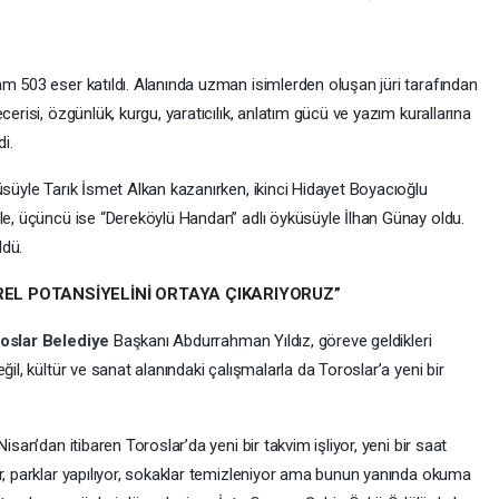
am 503 eser katıldı. Alanında uzman isimlerden oluşan jüri tarafından
cerisi, özgünlük, kurgu, yaratıcılık, anlatım gücü ve yazım kurallarına
i.
üsüyle Tarık İsmet Alkan kazanırken, ikinci Hidayet Boyacıoğlu
yle, üçüncü ise “Dereköylü Handan” adlı öyküsüyle İlhan Günay oldu.
ldü.
REL POTANSİYELİNİ ORTAYA ÇIKARIYORUZ”
oslar
Belediye
Başkanı Abdurrahman Yıldız, göreve geldikleri
ğil, kültür ve sanat alanındaki çalışmalarla da Toroslar’a yeni bir
isan’dan itibaren Toroslar’da yeni bir takvim işliyor, yeni bir saat
or, parklar yapılıyor, sokaklar temizleniyor ama bunun yanında okuma