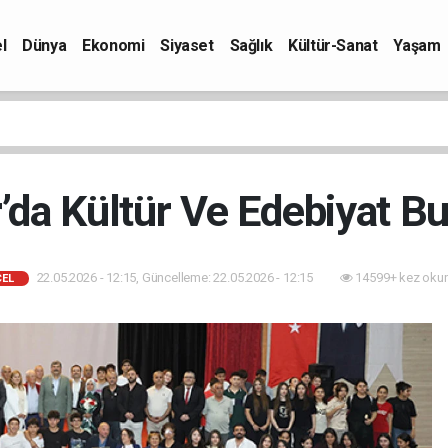
l
Dünya
Ekonomi
Siyaset
Sağlık
Kültür-Sanat
Yaşam
r’da Kültür Ve Edebiyat B
22.05.2026 - 12:15, Güncelleme: 22.05.2026 - 12:15
14599+ kez oku
EL