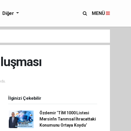
Diğer
MENÜ
uluşması
ndu.
İlginizi Çekebilir
Özdemir ‘TİM 1000 Listesi
Mersin'in Tarımsal İhracattaki
Konumunu Ortaya Koydu’