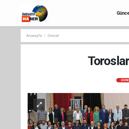
Günce
Anasayfa
Güncel
Torosla
GÜNC