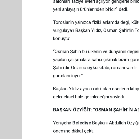
salonları, taziye evleri açılıyor, gençlerle 
yeni anlayışın ürünlerinden biridir.” dedi.
Toroslar’ın yalnızca fiziki anlamda değil, kü
vurgulayan Başkan Yıldız, Osman Şahin’in To
konuştu:
“Osman Şahin bu ülkenin ve dünyanın değeri
yapılan çalışmalara sahip çıkmak bizim gör
Şahin’dir. Onlarca
öykü
kitabı, romanı vardı
gururlandırıyor.”
Başkan Yıldız ayrıca ödül alan eserlerin kitap
geleneksel hale getirileceğini söyledi.
BAŞKAN ÖZYİĞİT: “OSMAN ŞAHİN’İN A
Yenişehir
Belediye
Başkanı Abdullah Özyiği
önemine dikkat çekti.