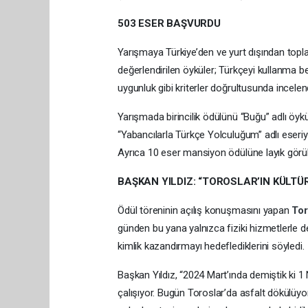
503 ESER BAŞVURDU
Yarışmaya Türkiye’den ve yurt dışından topl
değerlendirilen öyküler; Türkçeyi kullanma be
uygunluk gibi kriterler doğrultusunda incelend
Yarışmada birincilik ödülünü “Buğu” adlı öyk
“Yabancılarla Türkçe Yolculuğum” adlı eseri
Ayrıca 10 eser mansiyon ödülüne layık görü
BAŞKAN YILDIZ: “TOROSLAR’IN KÜLTÜ
Ödül töreninin açılış konuşmasını yapan
Tor
günden bu yana yalnızca fiziki hizmetlerle de
kimlik kazandırmayı hedeflediklerini söyledi.
Başkan Yıldız, “2024 Mart’ında demiştik ki 1 N
çalışıyor. Bugün Toroslar’da asfalt dökülüy