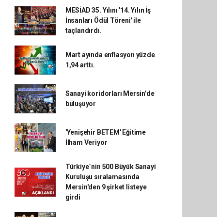
MESİAD 35. Yılını '14. Yılın İş
İnsanları Ödül Töreni' ile
taçlandırdı.
Mart ayında enflasyon yüzde
1,94 arttı.
Sanayi koridorları Mersin’de
buluşuyor
'Yenişehir BETEM' Eğitime
İlham Veriyor
Türkiye`nin 500 Büyük Sanayi
Kuruluşu sıralamasında
Mersin'den 9 şirket listeye
girdi