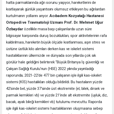
hatta parmaklarında ağrı sorunu yaşıyor, hareketlerini de
kısıtlayarak günlük yaşantısını olumsuz etkileyen bu ağrılardan
kurtulmanın yollarını arıyor.
Acıbadem Kozyatağı Hastanesi
Ortopedi ve Travmatoloji Uzmanı Prof. Dr. Mehmet Uğur
Özbaydar
özellikle masa başı çalışanlarda uzun süre
bilgisayar karşısında duruş bozuklukları, spor aktivitelerinin rafa
kaldırılması, hareketin büyük ölçüde kısıtlanması, aşırı stres ve
üstüne üstlük kilo alımları derken kas ve iskelet sistemi
hastalıklarının ülkemizde ve dünyada son yıllarda çok sık
görülür hale geldiğini belirterek “Büyük Britanya İş güvenliği ve
Çalışan Sağlığı Kurulu’nun (HSE) 2022 yılında yayınladığı
raporunda; 2021-22’de 477 bin çalışanın işle ilgili kas-iskelet
sistemi (KİS) hastalıkları olduğu bildirildi. Bu hastaların yüzde
42’sinde bel, yüzde 37’sinde üst ekstremite (el, bilek, dirsek ve
parmak kemikleri vb) ve yüzde 21’inde alt ekstremite (uyluk, diz,
bacak, ayak bileği kemikleri vb) tutulumu mevcuttu. Raporda
işle ilgili kas-iskelet sistemi hastalıklarının oluşmasına sebep