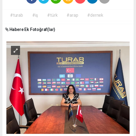
#turab
#iş
#türk
#arap
#dernek
Habere Ek Fotoğraf(lar)