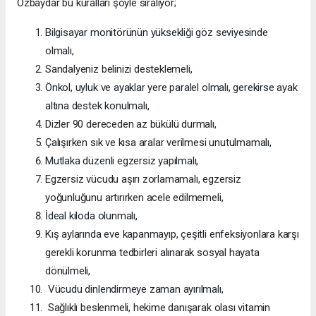
Özbaydar bu kuralları şöyle sıralıyor;
Bilgisayar monitörünün yüksekliği göz seviyesinde
olmalı,
Sandalyeniz belinizi desteklemeli,
Önkol, uyluk ve ayaklar yere paralel olmalı, gerekirse ayak
altına destek konulmalı,
Dizler 90 dereceden az bükülü durmalı,
Çalışırken sık ve kısa aralar verilmesi unutulmamalı,
Mutlaka düzenli egzersiz yapılmalı,
Egzersiz vücudu aşırı zorlamamalı, egzersiz
yoğunluğunu artırırken acele edilmemeli,
İdeal kiloda olunmalı,
Kış aylarında eve kapanmayıp, çeşitli enfeksiyonlara karşı
gerekli korunma tedbirleri alınarak sosyal hayata
dönülmeli,
Vücudu dinlendirmeye zaman ayırılmalı,
Sağlıklı beslenmeli, hekime danışarak olası vitamin