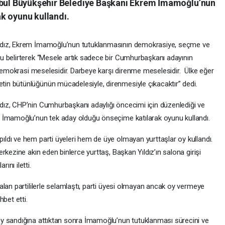
anbul Büyükşehir Belediye Başkanı Ekrem İmamoğlu’nun
k oyunu kullandı.
ldız, Ekrem İmamoğlu’nun tutuklanmasının demokrasiye, seçme ve
u belirterek “Mesele artık sadece bir Cumhurbaşkanı adayının
 demokrasi meselesidir. Darbeye karşı direnme meselesidir. Ülke eğer
n bütünlüğünün mücadelesiyle, direnmesiyle çıkacaktır” dedi.
ız, CHP’nin Cumhurbaşkanı adaylığı öncecimi için düzenlediği ve
 İmamoğlu’nun tek aday olduğu önseçime katılarak oyunu kullandı.
dı ve hem parti üyeleri hem de üye olmayan yurttaşlar oy kullandı.
kezine akın eden binlerce yurttaş, Başkan Yıldız’ın salona girişi
nı iletti.
lan partililerle selamlaştı, parti üyesi olmayan ancak oy vermeye
bet etti.
y sandığına attıktan sonra İmamoğlu’nun tutuklanması sürecini ve