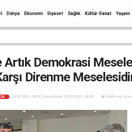
l
Dünya
Ekonomi
Siyaset
Sağlık
Kültür-Sanat
Yaşam
e Artık Demokrasi Mesele
Karşı Direnme Meselesidir
24.03.2025 - 09:00, Güncelleme: 24.03.2025 - 09:00
6445+ kez okun
CEL