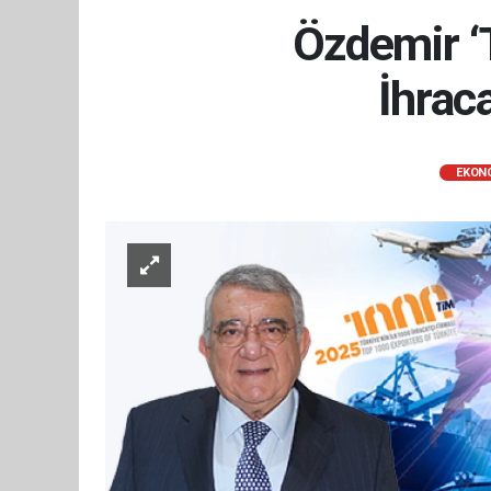
Özdemir ‘
İhrac
EKON