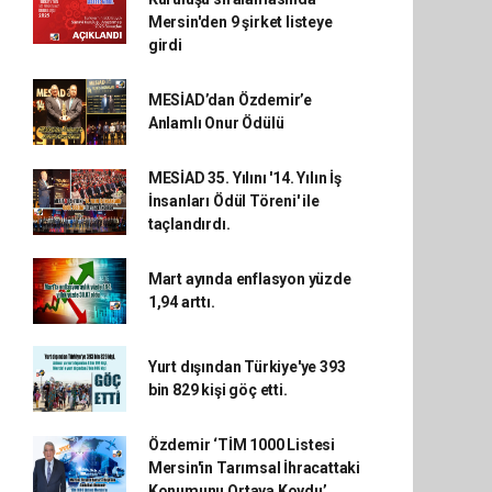
Mersin'den 9 şirket listeye
girdi
MESİAD’dan Özdemir’e
Anlamlı Onur Ödülü
MESİAD 35. Yılını '14. Yılın İş
İnsanları Ödül Töreni' ile
taçlandırdı.
Mart ayında enflasyon yüzde
1,94 arttı.
Yurt dışından Türkiye'ye 393
bin 829 kişi göç etti.
Özdemir ‘TİM 1000 Listesi
Mersin'in Tarımsal İhracattaki
Konumunu Ortaya Koydu’