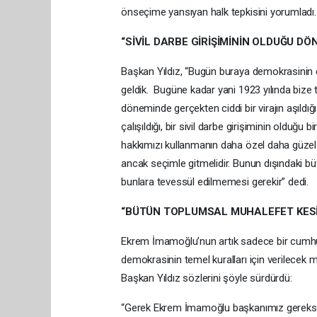
önseçime yansıyan halk tepkisini yorumladı.
“SİVİL DARBE GİRİŞİMİNİN OLDUĞU D
Başkan Yıldız, “Bugün buraya demokrasinin 
geldik. Bugüne kadar yani 1923 yılında bize ta
döneminde gerçekten ciddi bir virajın aşıldığ
çalışıldığı, bir sivil darbe girişiminin old
hakkımızı kullanmanın daha özel daha güzel
ancak seçimle gitmelidir. Bunun dışındaki b
bunlara tevessül edilmemesi gerekir” dedi.
“BÜTÜN TOPLUMSAL MUHALEFET KESİ
Ekrem İmamoğlu’nun artık sadece bir cumhur
demokrasinin temel kuralları için verilecek 
Başkan Yıldız sözlerini şöyle sürdürdü:
“Gerek Ekrem İmamoğlu başkanımız gerekse 