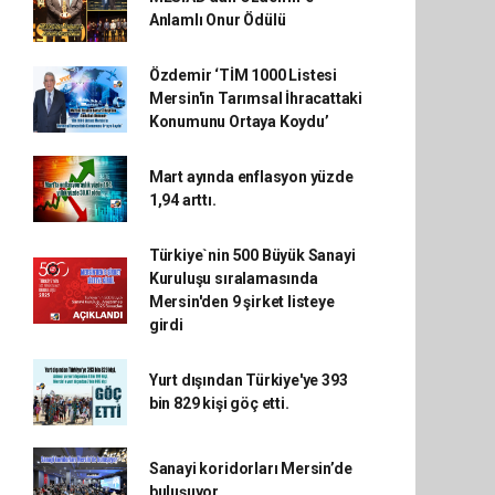
Anlamlı Onur Ödülü
Özdemir ‘TİM 1000 Listesi
Mersin'in Tarımsal İhracattaki
Konumunu Ortaya Koydu’
Mart ayında enflasyon yüzde
1,94 arttı.
Türkiye`nin 500 Büyük Sanayi
Kuruluşu sıralamasında
Mersin'den 9 şirket listeye
girdi
Yurt dışından Türkiye'ye 393
bin 829 kişi göç etti.
Sanayi koridorları Mersin’de
buluşuyor