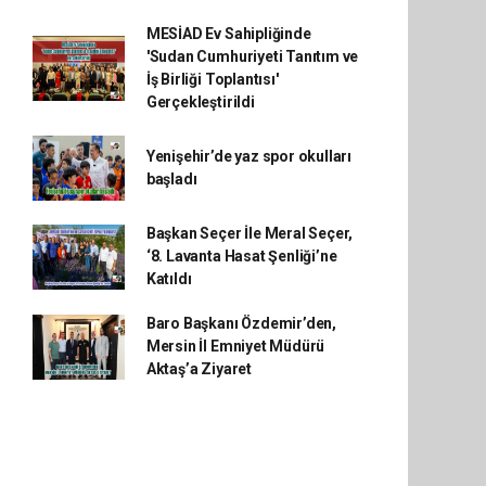
MESİAD Ev Sahipliğinde
'Sudan Cumhuriyeti Tanıtım ve
İş Birliği Toplantısı'
Gerçekleştirildi
Yenişehir’de yaz spor okulları
başladı
Başkan Seçer İle Meral Seçer,
‘8. Lavanta Hasat Şenliği’ne
Katıldı
Baro Başkanı Özdemir’den,
Mersin İl Emniyet Müdürü
Aktaş’a Ziyaret