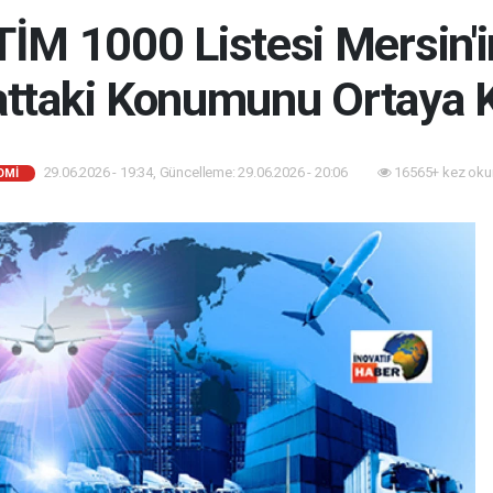
TİM 1000 Listesi Mersin'i
attaki Konumunu Ortaya 
29.06.2026 - 19:34, Güncelleme: 29.06.2026 - 20:06
16565+ kez oku
OMI