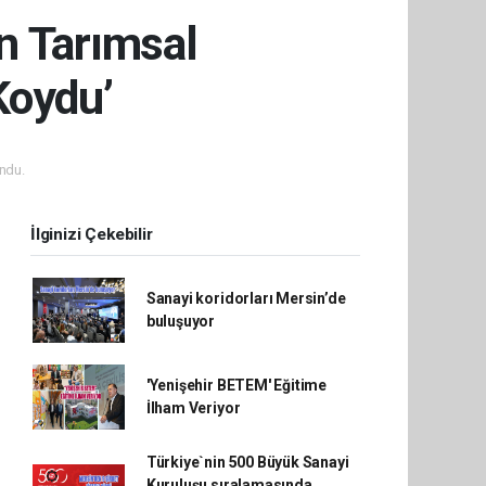
n Tarımsal
Koydu’
ndu.
İlginizi Çekebilir
Sanayi koridorları Mersin’de
buluşuyor
'Yenişehir BETEM' Eğitime
İlham Veriyor
Türkiye`nin 500 Büyük Sanayi
Kuruluşu sıralamasında