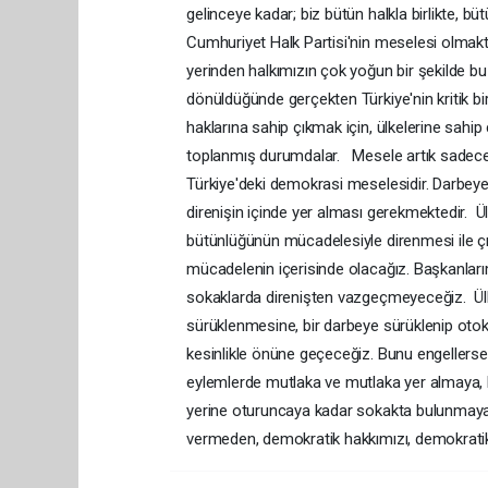
gelinceye kadar; biz bütün halkla birlikte, b
Cumhuriyet Halk Partisi'nin meselesi olmakta
yerinden halkımızın çok yoğun bir şekilde b
dönüldüğünde gerçekten Türkiye'nin kritik b
haklarına sahip çıkmak için, ülkelerine sahi
toplanmış durumdalar. Mesele artık sadece 
Türkiye'deki demokrasi meselesidir. Darbeye
direnişin içinde yer alması gerekmektedir. 
bütünlüğünün mücadelesiyle direnmesi ile çı
mücadelenin içerisinde olacağız. Başkanlarım
sokaklarda direnişten vazgeçmeyeceğiz. Ülk
sürüklenmesine, bir darbeye sürüklenip otokra
kesinlikle önüne geçeceğiz. Bunu engellerse 
eylemlerde mutlaka ve mutlaka yer almaya, bu
yerine oturuncaya kadar sokakta bulunmaya da
vermeden, demokratik hakkımızı, demokratik 