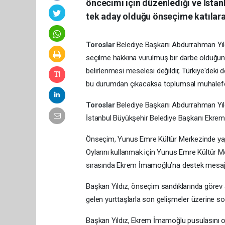
öncecimi için düzenlediği ve İst
tek aday olduğu önseçime katılara
Toroslar
Belediye Başkanı Abdurrahman Yı
seçilme hakkına vurulmuş bir darbe olduğun
belirlenmesi meselesi değildir, Türkiye'deki
bu durumdan çıkacaksa toplumsal muhalefeti
Toroslar
Belediye Başkanı Abdurrahman Yıld
İstanbul Büyükşehir Belediye Başkanı Ekrem
Önseçim, Yunus Emre Kültür Merkezinde yapıl
Oylarını kullanmak için Yunus Emre Kültür Mer
sırasında Ekrem İmamoğlu’na destek mesajları
Başkan Yıldız, önseçim sandıklarında görev a
gelen yurttaşlarla son gelişmeler üzerine soh
Başkan Yıldız, Ekrem İmamoğlu pusulasını o