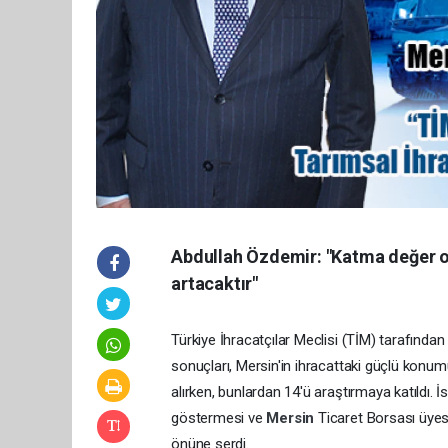
Abdullah Özdemir: "Katma değer oda
artacaktır"
Türkiye İhracatçılar Meclisi (TİM) tarafında
sonuçları, Mersin'in ihracattaki güçlü konu
alırken, bunlardan 14'ü araştırmaya katıldı. 
göstermesi ve
Mersin
Ticaret Borsası üyesi
önüne serdi.