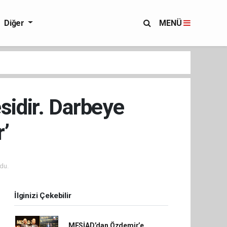
Diğer
MENÜ
sidir. Darbeye
’
du.
İlginizi Çekebilir
MESİAD’dan Özdemir’e