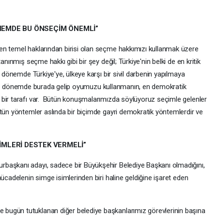
ÖNEMDE BU ÖNSEÇİM ÖNEMLİ”
en temel haklarından birisi olan seçme hakkımızı kullanmak üzere
nınmış seçme hakkı gibi bir şey değil; Türkiye'nin belki de en kritik
ı dönemde Türkiye'ye, ülkeye karşı bir sivil darbenin yapılmaya
uğu bir dönemde burada gelip oyumuzu kullanmanın, en demokratik
 bir tarafı var. Bütün konuşmalarımızda söylüyoruz seçimle gelenler
ütün yöntemler aslında bir biçimde gayri demokratik yöntemlerdir ve
MLERİ DESTEK VERMELİ”
başkanı adayı, sadece bir Büyükşehir Belediye Başkanı olmadığını,
mücadelenin simge isimlerinden biri haline geldiğine işaret eden
bugün tutuklanan diğer belediye başkanlarımız görevlerinin başına