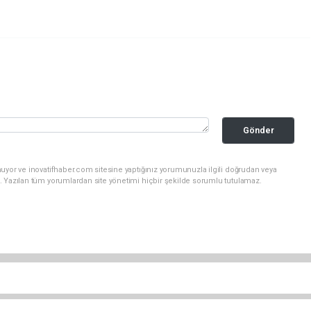
Gönder
uyor ve inovatifhaber.com sitesine yaptığınız yorumunuzla ilgili doğrudan veya
. Yazılan tüm yorumlardan site yönetimi hiçbir şekilde sorumlu tutulamaz.