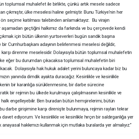
ütün toplumsal muhalefet ile birlikte, çünkü artık mesele sadece
n çıkmıştır, ülke meselesi haline gelmiştir. Bunu Türkiye'nin her
u ön seçime katılması talebinden anlamaktayız. Bu virajın
ir aşamadan geçtiğini halkımız da farkında ve bu çerçevede kendi
p çıkmak için bütün ülkenin yurtseverleri bugün sandık başına
bir Cumhurbaşkanı adayının belirlenmesi meselesi değildir,
 karşı direnme meselesidir. Dolayısıyla bütün toplumsal muhalefetin
Ülke eğer bu durumdan çıkacaksa toplumsal muhalefetin biri
kacak. Dolayısıyla hak hukuk adalet yerini buluncaya kadar biz bu
ızın yanında dimdik ayakta duracağız. Kesinlikle ve kesinlikle
enin bir karanlığa sürüklenmesine, bir darbe sürecine
tik bir rejimin bu ülkede kurulmaya çalışılmasının kesinlikle ve
halk engelleyebilir. Ben buradan bütün hemşirelerimi, bütün
 darbe girişimine karşı direnişte bulunmaya, rejimin rayları tekrar
vet ediyorum. Ve kesinlikle ve kesinlikle hırçın bir saldırganlığa yer
anayasal hakkımızı kullanmak için mutlaka buralarda yer almalıyız.”