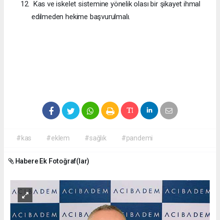
Kas ve iskelet sistemine yönelik olası bir şikayet ihmal
edilmeden hekime başvurulmalı.
#kas
#eklem
#sağlık
#pandemi
Habere Ek Fotoğraf(lar)