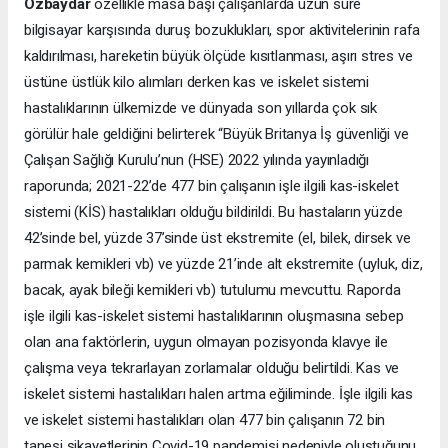
Özbaydar
özellikle masa başı çalışanlarda uzun süre
bilgisayar karşısında duruş bozuklukları, spor aktivitelerinin rafa
kaldırılması, hareketin büyük ölçüde kısıtlanması, aşırı stres ve
üstüne üstlük kilo alımları derken kas ve iskelet sistemi
hastalıklarının ülkemizde ve dünyada son yıllarda çok sık
görülür hale geldiğini belirterek “Büyük Britanya İş güvenliği ve
Çalışan Sağlığı Kurulu’nun (HSE) 2022 yılında yayınladığı
raporunda; 2021-22’de 477 bin çalışanın işle ilgili kas-iskelet
sistemi (KİS) hastalıkları olduğu bildirildi. Bu hastaların yüzde
42’sinde bel, yüzde 37’sinde üst ekstremite (el, bilek, dirsek ve
parmak kemikleri vb) ve yüzde 21’inde alt ekstremite (uyluk, diz,
bacak, ayak bileği kemikleri vb) tutulumu mevcuttu. Raporda
işle ilgili kas-iskelet sistemi hastalıklarının oluşmasına sebep
olan ana faktörlerin, uygun olmayan pozisyonda klavye ile
çalışma veya tekrarlayan zorlamalar olduğu belirtildi. Kas ve
iskelet sistemi hastalıkları halen artma eğiliminde. İşle ilgili kas
ve iskelet sistemi hastalıkları olan 477 bin çalışanın 72 bin
tanesi şikayetlerinin Covid-19 pandemisi nedeniyle oluştuğunu