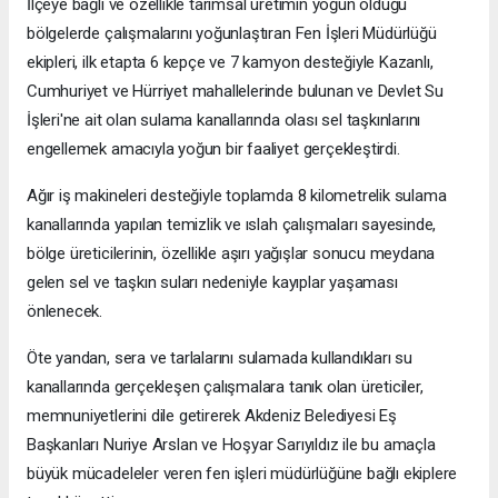
İlçeye bağlı ve özellikle tarımsal üretimin yoğun olduğu
bölgelerde çalışmalarını yoğunlaştıran Fen İşleri Müdürlüğü
ekipleri, ilk etapta 6 kepçe ve 7 kamyon desteğiyle Kazanlı,
Cumhuriyet ve Hürriyet mahallelerinde bulunan ve Devlet Su
İşleri'ne ait olan sulama kanallarında olası sel taşkınlarını
engellemek amacıyla yoğun bir faaliyet gerçekleştirdi.
Ağır iş makineleri desteğiyle toplamda 8 kilometrelik sulama
kanallarında yapılan temizlik ve ıslah çalışmaları sayesinde,
bölge üreticilerinin, özellikle aşırı yağışlar sonucu meydana
gelen sel ve taşkın suları nedeniyle kayıplar yaşaması
önlenecek.
Öte yandan, sera ve tarlalarını sulamada kullandıkları su
kanallarında gerçekleşen çalışmalara tanık olan üreticiler,
memnuniyetlerini dile getirerek Akdeniz Belediyesi Eş
Başkanları Nuriye Arslan ve Hoşyar Sarıyıldız ile bu amaçla
büyük mücadeleler veren fen işleri müdürlüğüne bağlı ekiplere