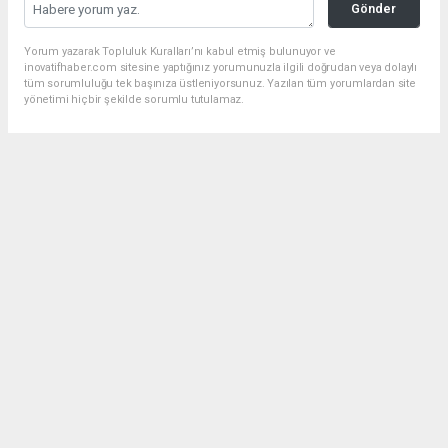
Gönder
Yorum yazarak Topluluk Kuralları’nı kabul etmiş bulunuyor ve
inovatifhaber.com sitesine yaptığınız yorumunuzla ilgili doğrudan veya dolaylı
tüm sorumluluğu tek başınıza üstleniyorsunuz. Yazılan tüm yorumlardan site
yönetimi hiçbir şekilde sorumlu tutulamaz.