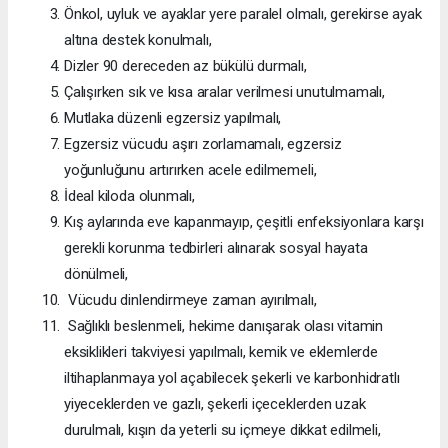
Önkol, uyluk ve ayaklar yere paralel olmalı, gerekirse ayak
altına destek konulmalı,
Dizler 90 dereceden az bükülü durmalı,
Çalışırken sık ve kısa aralar verilmesi unutulmamalı,
Mutlaka düzenli egzersiz yapılmalı,
Egzersiz vücudu aşırı zorlamamalı, egzersiz
yoğunluğunu artırırken acele edilmemeli,
İdeal kiloda olunmalı,
Kış aylarında eve kapanmayıp, çeşitli enfeksiyonlara karşı
gerekli korunma tedbirleri alınarak sosyal hayata
dönülmeli,
Vücudu dinlendirmeye zaman ayırılmalı,
Sağlıklı beslenmeli, hekime danışarak olası vitamin
eksiklikleri takviyesi yapılmalı, kemik ve eklemlerde
iltihaplanmaya yol açabilecek şekerli ve karbonhidratlı
yiyeceklerden ve gazlı, şekerli içeceklerden uzak
durulmalı, kışın da yeterli su içmeye dikkat edilmeli,