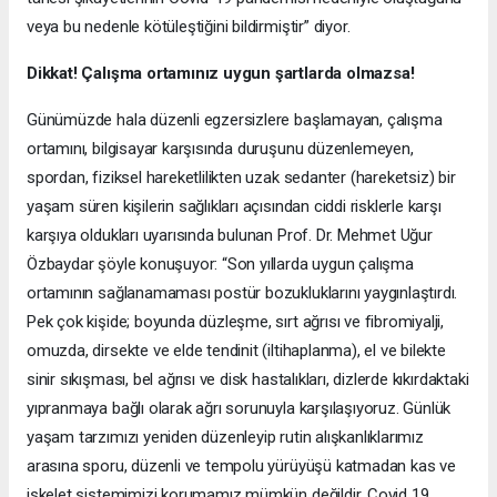
veya bu nedenle kötüleştiğini bildirmiştir” diyor.
Dikkat! Çalışma ortamınız uygun şartlarda olmazsa!
Günümüzde hala düzenli egzersizlere başlamayan, çalışma
ortamını, bilgisayar karşısında duruşunu düzenlemeyen,
spordan, fiziksel hareketlilikten uzak sedanter (hareketsiz) bir
yaşam süren kişilerin sağlıkları açısından ciddi risklerle karşı
karşıya oldukları uyarısında bulunan Prof. Dr. Mehmet Uğur
Özbaydar şöyle konuşuyor: “Son yıllarda uygun çalışma
ortamının sağlanamaması postür bozukluklarını yaygınlaştırdı.
Pek çok kişide; boyunda düzleşme, sırt ağrısı ve fibromiyalji,
omuzda, dirsekte ve elde tendinit (iltihaplanma), el ve bilekte
sinir sıkışması, bel ağrısı ve disk hastalıkları, dizlerde kıkırdaktaki
yıpranmaya bağlı olarak ağrı sorunuyla karşılaşıyoruz. Günlük
yaşam tarzımızı yeniden düzenleyip rutin alışkanlıklarımız
arasına sporu, düzenli ve tempolu yürüyüşü katmadan kas ve
iskelet sistemimizi korumamız mümkün değildir. Covid 19