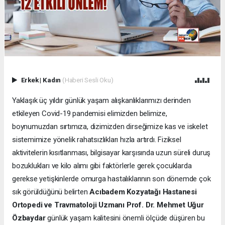
Erkek
|
Kadın
(Haberi Sesli Oku)
Yaklaşık üç yıldır günlük yaşam alışkanlıklarımızı derinden
etkileyen Covid-19 pandemisi elimizden belimize,
boynumuzdan sırtımıza, dizimizden dirseğimize kas ve iskelet
sistemimize yönelik rahatsızlıkları hızla artırdı. Fiziksel
aktivitelerin kısıtlanması, bilgisayar karşısında uzun süreli duruş
bozuklukları ve kilo alımı gibi faktörlerle gerek çocuklarda
gerekse yetişkinlerde omurga hastalıklarının son dönemde çok
sık görüldüğünü belirten
Acıbadem Kozyatağı Hastanesi
Ortopedi ve Travmatoloji Uzmanı Prof. Dr. Mehmet Uğur
Özbaydar
günlük yaşam kalitesini önemli ölçüde düşüren bu