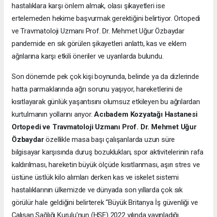
hastalıklara karşı önlem almak, olası şikayetleri ise
ertelemeden hekime başvurmak gerektiğini belirtiyor. Ortopedi
ve Travmatoloji Uzmanı Prof. Dr. Mehmet Uğur Özbaydar
pandemide en sık görülen şikayetleri anlattı, kas ve eklem
ağrılarına karşı etkili öneriler ve uyarılarda bulundu.
Son dönemde pek çok kişi boynunda, belinde ya da dizlerinde
hatta parmaklarında ağrı sorunu yaşıyor, hareketlerini de
kısıtlayarak günlük yaşantısını olumsuz etkileyen bu ağrılardan
kurtulmanın yollarını arıyor.
Acıbadem Kozyatağı Hastanesi
Ortopedi ve Travmatoloji Uzmanı Prof. Dr. Mehmet Uğur
Özbaydar
özellikle masa başı çalışanlarda uzun süre
bilgisayar karşısında duruş bozuklukları, spor aktivitelerinin rafa
kaldırılması, hareketin büyük ölçüde kısıtlanması, aşırı stres ve
üstüne üstlük kilo alımları derken kas ve iskelet sistemi
hastalıklarının ülkemizde ve dünyada son yıllarda çok sık
görülür hale geldiğini belirterek “Büyük Britanya İş güvenliği ve
Çalışan Sağlığı Kurulu’nun (HSE) 2022 yılında yayınladığı