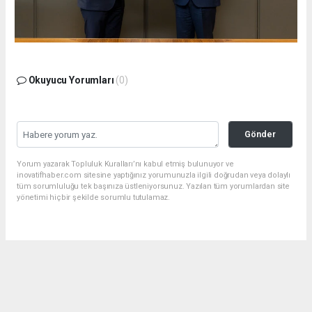
Okuyucu Yorumları
(0)
Gönder
Yorum yazarak Topluluk Kuralları’nı kabul etmiş bulunuyor ve
inovatifhaber.com sitesine yaptığınız yorumunuzla ilgili doğrudan veya dolaylı
tüm sorumluluğu tek başınıza üstleniyorsunuz. Yazılan tüm yorumlardan site
yönetimi hiçbir şekilde sorumlu tutulamaz.