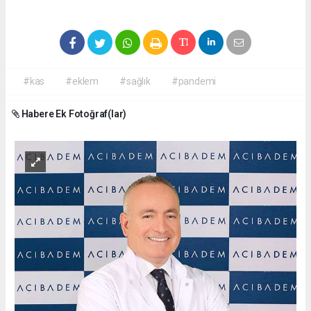
#kas
#eklem
#sağlık
#pandemi
Habere Ek Fotoğraf(lar)