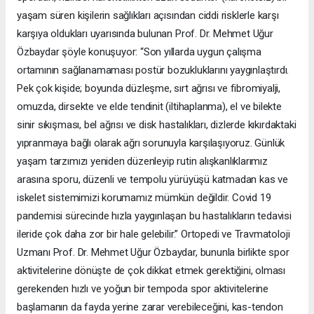
yaşam süren kişilerin sağlıkları açısından ciddi risklerle karşı
karşıya oldukları uyarısında bulunan Prof. Dr. Mehmet Uğur
Özbaydar şöyle konuşuyor: “Son yıllarda uygun çalışma
ortamının sağlanamaması postür bozukluklarını yaygınlaştırdı.
Pek çok kişide; boyunda düzleşme, sırt ağrısı ve fibromiyalji,
omuzda, dirsekte ve elde tendinit (iltihaplanma), el ve bilekte
sinir sıkışması, bel ağrısı ve disk hastalıkları, dizlerde kıkırdaktaki
yıpranmaya bağlı olarak ağrı sorunuyla karşılaşıyoruz. Günlük
yaşam tarzımızı yeniden düzenleyip rutin alışkanlıklarımız
arasına sporu, düzenli ve tempolu yürüyüşü katmadan kas ve
iskelet sistemimizi korumamız mümkün değildir. Covid 19
pandemisi sürecinde hızla yaygınlaşan bu hastalıkların tedavisi
ileride çok daha zor bir hale gelebilir.” Ortopedi ve Travmatoloji
Uzmanı Prof. Dr. Mehmet Uğur Özbaydar, bununla birlikte spor
aktivitelerine dönüşte de çok dikkat etmek gerektiğini, olması
gerekenden hızlı ve yoğun bir tempoda spor aktivitelerine
başlamanın da fayda yerine zarar verebileceğini, kas-tendon