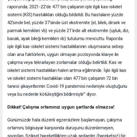
raporunda; 2021-22’de 477 bin çalışanın işle ilgili kas-iskelet
sistemi (KİS) hastalıkları olduğu bildirildi. Bu hastaların yüzde
42’sinde bel, yüzde 37’sinde üst ekstremite (el, bilek, dirsek ve
parmak kemikleri vb) ve yüzde 21’inde alt ekstremite (uyluk, diz,
bacak, ayak bileği kemikleri vb) tutulumu mevcuttu. Raporda
işle ilgili kas-iskelet sistemi hastalıklarının oluşmasına sebep
olan ana faktörlerin, uygun olmayan pozisyonda klavye ile
çalışma veya tekrarlayan zorlamalar olduğu belirtildi. Kas ve
iskelet sistemi hastalıkları halen artma eğiliminde. İşle ilgili kas
ve iskelet sistemi hastalıkları olan 477 bin çalışanın 72 bin
tanesi şikayetlerinin Covid-19 pandemisi nedeniyle oluştuğunu
veya bu nedenle kötüleştiğini bildirmiştir” diyor.
Dikkat! Çalışma ortamınız uygun şartlarda olmazsa!
Günümüzde hala düzenli egzersizlere başlamayan, çalışma
ortamını, bilgisayar karşısında duruşunu düzenlemeyen,
spordan, fiziksel hareketlilikten uzak sedanter (hareketsiz) bir