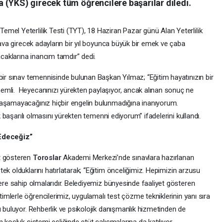
 (YKS) girecek tüm öğrencilere başarılar diledi.
mel Yeterlilik Testi (TYT), 18 Haziran Pazar günü Alan Yeterlilik
nava girecek adayların bir yıl boyunca büyük bir emek ve çaba
acaklarına inancım tamdır” dedi.
bir sınav temennisinde bulunan Başkan Yılmaz; “Eğitim hayatınızın bir
emli. Heyecanınızı yürekten paylaşıyor, ancak alınan sonuç ne
 aşamayacağınız hiçbir engelin bulunmadığına inanıyorum.
ok başarılı olmasını yürekten temenni ediyorum” ifadelerini kullandı.
Edeceğiz”
t gösteren
Toroslar
Akademi Merkezi’nde sınavlara hazırlanan
tek olduklarını hatırlatarak; “Eğitim önceliğimiz. Hepimizin arzusu
lere sahip olmalarıdır. Belediyemiz bünyesinde faaliyet gösteren
mlerle öğrencilerimiz, uygulamalı test çözme tekniklerinin yanı sıra
ı buluyor. Rehberlik ve psikolojik danışmanlık hizmetinden de