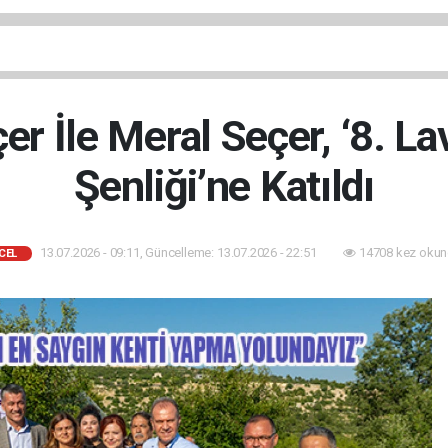
r İle Meral Seçer, ‘8. L
Şenliği’ne Katıldı
13.07.2026 - 09:11, Güncelleme: 13.07.2026 - 22:51
14708 kez okun
CEL