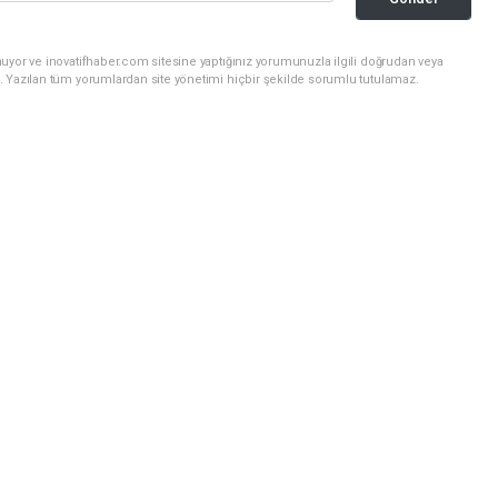
uyor ve inovatifhaber.com sitesine yaptığınız yorumunuzla ilgili doğrudan veya
. Yazılan tüm yorumlardan site yönetimi hiçbir şekilde sorumlu tutulamaz.