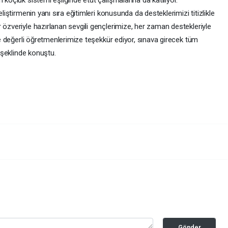
 koçluk sistemi eşliğinde etüt çalışmalarına da katılıyor.
eliştirmenin yanı sıra eğitimleri konusunda da desteklerimizi titizlikle
 özveriyle hazırlanan sevgili gençlerimize, her zaman destekleriyle
 ve değerli öğretmenlerimize teşekkür ediyor, sınava girecek tüm
e başarılar diliyorum” şeklinde konuştu.
Gönder