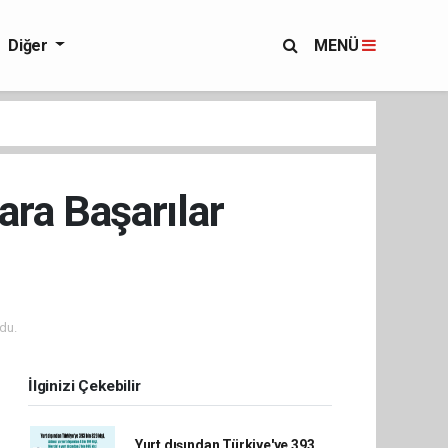
Diğer
MENÜ
ra Başarılar
du.
İlginizi Çekebilir
Yurt dışından Türkiye'ye 393