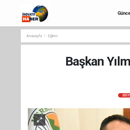
Günce
Anasayfa
Eğitim
Başkan Yılm
EĞIT