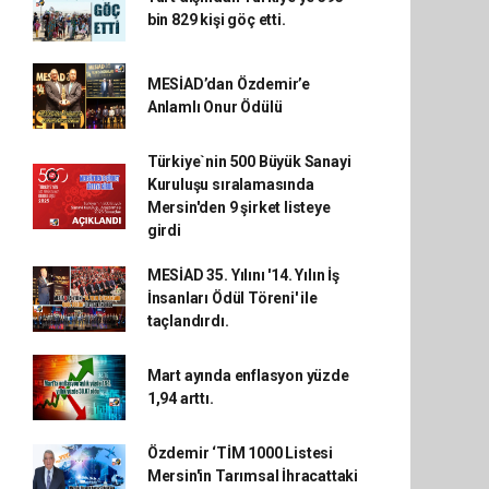
bin 829 kişi göç etti.
MESİAD’dan Özdemir’e
Anlamlı Onur Ödülü
Türkiye`nin 500 Büyük Sanayi
Kuruluşu sıralamasında
Mersin'den 9 şirket listeye
girdi
MESİAD 35. Yılını '14. Yılın İş
İnsanları Ödül Töreni' ile
taçlandırdı.
Mart ayında enflasyon yüzde
1,94 arttı.
Özdemir ‘TİM 1000 Listesi
Mersin'in Tarımsal İhracattaki