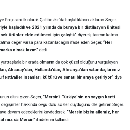
Projesi’ni ilk olarak Çaltıbozkır’da başlattıklarını aktaran Seçer,
riyle başladık ve 2021 yılında da buraya bir distilasyon ünitesi
ek ürünler elde edilmesi için çalıştık”
diyerek, tarımın katma
da katma değer varsa para kazanılacağını ifade eden Seçer,
“Her
 marka olmak lazım”
dedi.
ve yurttaşlarla bir arada olmanın da çok güzel olduğunu vurgulayan
’dan, Aksaray’dan, Hollanda’dan, Almanya’dan vatandaşlarımız
estivaller insanları, kültürü ve sanatı bir araya getiriyor”
diye
unun altını çizen Seçer,
“Mersin’i Türkiye’nin en saygın kenti
ğı değişimler hakkında övgü dolu sözler duyduğunu dile getiren Seçer,
şmaya devam edeceklerini kaydederek,
“Mersin bizim ailemiz, her
atımız da Mersin”
ifadelerini kullandı.