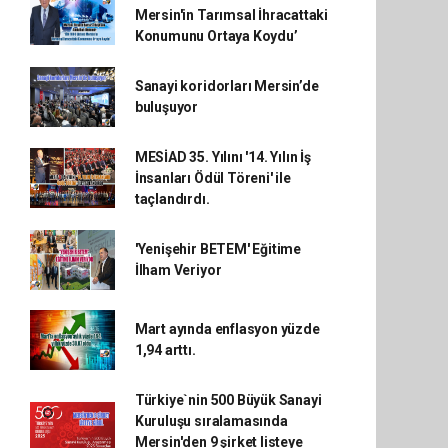
Mersin'in Tarımsal İhracattaki
Konumunu Ortaya Koydu’
Sanayi koridorları Mersin’de
buluşuyor
MESİAD 35. Yılını '14. Yılın İş
İnsanları Ödül Töreni' ile
taçlandırdı.
'Yenişehir BETEM' Eğitime
İlham Veriyor
Mart ayında enflasyon yüzde
1,94 arttı.
Türkiye`nin 500 Büyük Sanayi
Kuruluşu sıralamasında
Mersin'den 9 şirket listeye