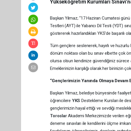
Yükseköğretim Kurumları Sınavı’na
Başkan Yılmaz; “17 Haziran Cumatesi günü Te
Testleri (AYT) ile Yabancı Dil Testi (YDT) sı
göstererek hazırlandıkları YKS’de başarılı ol
Tüm gençlere seslenerek, hayırlı ve huzurlu 
dönüm noktası olan bu sınav elbette çok ön
olursa olsun kendinize güvendiğiniz sürece
Emeklerinizin karşılığı olarak her birinizin ç
“Gençlerimizin Yanında Olmaya Devam 
Başkan Yılmaz, belediye bünyesinde faaliye
öğrencilere
YKS
Destekleme Kursları ile des
gençlerimizin hayal ettiği ve sevdiği meslek
Toroslar
Akademi Merkezimizde verilen eğiti
deneme sınavları ile kendilerini ölçme imkan