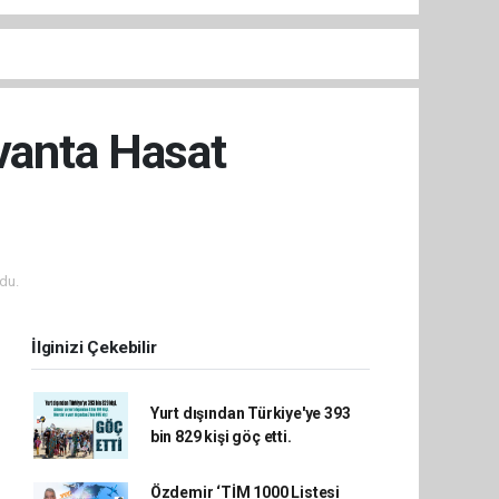
avanta Hasat
du.
İlginizi Çekebilir
Yurt dışından Türkiye'ye 393
bin 829 kişi göç etti.
Özdemir ‘TİM 1000 Listesi