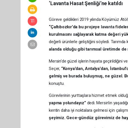
‘Lavanta Hasat Şenliği’ne katıldı
Göreve geldikleri 2019 yılında Köyümüz Atölye 
“Çaltıbozkır’da bu projeye
lavanta
fidele
kurulmasını sağlayarak katma değeri yüks
değerli ürünlerle geliştiğini söyledi. Tarım
alanda olduğu gibi tarımsal üretimde de
Mersin’de güzel işlerin hayata geçirildiğini 
Seçer,
“Konya’dan, Antalya’dan, İstanbul
gelmiş ve burada buluşmuş, ne güzel. Bu f
konuştu.
Görevlerinin yurttaşlara hizmet etmek olduğ
yapma yolundayız”
dedi. Mersin’in yaşadı
kentin daha iyi noktalara gelmesi için çalı
şeyimiz. Gece-gündüz görevimiz de hay