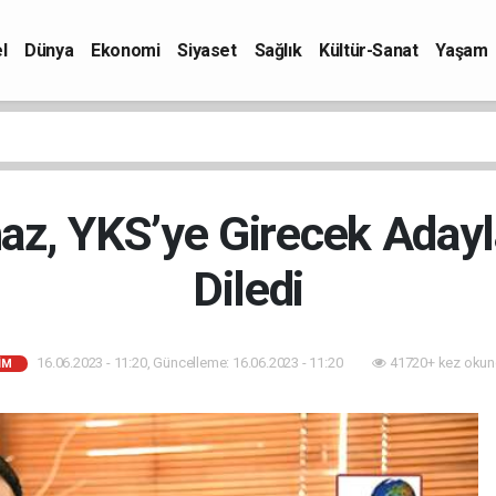
l
Dünya
Ekonomi
Siyaset
Sağlık
Kültür-Sanat
Yaşam
az, YKS’ye Girecek Adayla
Diledi
16.06.2023 - 11:20, Güncelleme: 16.06.2023 - 11:20
41720+ kez okun
IM