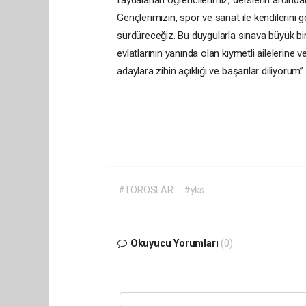
faydalanan öğrencilerimiz, derslerin ardından
Gençlerimizin, spor ve sanat ile kendilerini g
sürdüreceğiz. Bu duygularla sınava büyük bir
evlatlarının yanında olan kıymetli ailelerine
adaylara zihin açıklığı v
#TOROSLAR
#yks
Okuyucu Yorumları
(0)