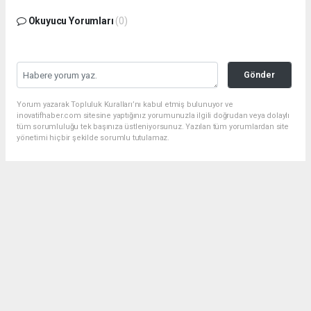
Okuyucu Yorumları
(0)
Gönder
Yorum yazarak Topluluk Kuralları’nı kabul etmiş bulunuyor ve
inovatifhaber.com sitesine yaptığınız yorumunuzla ilgili doğrudan veya dolaylı
tüm sorumluluğu tek başınıza üstleniyorsunuz. Yazılan tüm yorumlardan site
yönetimi hiçbir şekilde sorumlu tutulamaz.