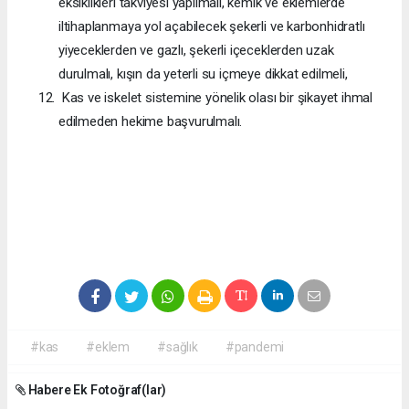
eksiklikleri takviyesi yapılmalı, kemik ve eklemlerde
iltihaplanmaya yol açabilecek şekerli ve karbonhidratlı
yiyeceklerden ve gazlı, şekerli içeceklerden uzak
durulmalı, kışın da yeterli su içmeye dikkat edilmeli,
Kas ve iskelet sistemine yönelik olası bir şikayet ihmal
edilmeden hekime başvurulmalı.
#kas
#eklem
#sağlık
#pandemi
Habere Ek Fotoğraf(lar)