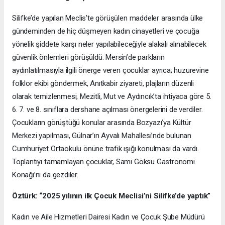
Silifke’de yapılan Meclis’te görüşülen maddeler arasında ülke
gündeminden de hiç düşmeyen kadın cinayetleri ve çocuğa
yönelik şiddete karşı neler yapılabileceğiyle alakalı alınabilecek
güvenlik önlemleri görüşüldü. Mersin’de parkların
aydınlatılmasıyla ilgili önerge veren çocuklar ayrıca; huzurevine
folklor ekibi göndermek, Anıtkabir ziyareti, plajların düzenli
olarak temizlenmesi, Mezitli, Mut ve Aydıncık’ta ihtiyaca göre 5.
6. 7. ve 8. sınıflara dershane açılması önergelerini de verdiler.
Çocukların görüştüğü konular arasında Bozyazı’ya Kültür
Merkezi yapılması, Gülnar’ın Ayvalı Mahallesi’nde bulunan
Cumhuriyet Ortaokulu önüne trafik ışığı konulması da vardı.
Toplantıyı tamamlayan çocuklar, Sami Göksu Gastronomi
Konağı’nı da gezdiler.
Öztürk: “2025 yılının ilk Çocuk Meclisi’ni Silifke’de yaptık”
Kadın ve Aile Hizmetleri Dairesi Kadın ve Çocuk Şube Müdürü