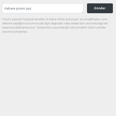
Gönder
Yorum yazarak Topluluk Kuralları’nı kabul etmiş bulunuyor ve inovatifhaber.com
sitesine yaptığınız yorumunuzla ilgili doğrudan veya dolaylı tüm sorumluluğu tek
başınıza üstleniyorsunuz. Yazılan tüm yorumlardan site yönetimi hiçbir şekilde
sorumlu tutulamaz.