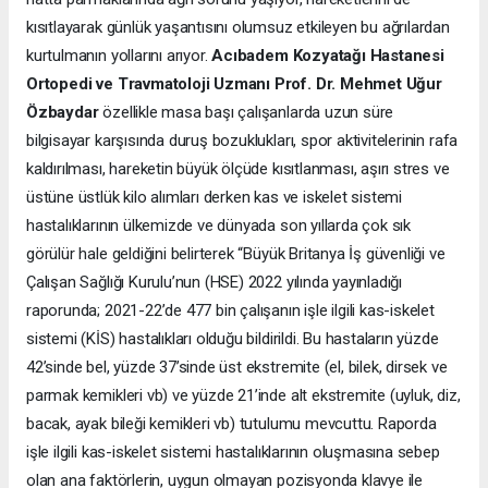
kısıtlayarak günlük yaşantısını olumsuz etkileyen bu ağrılardan
kurtulmanın yollarını arıyor.
Acıbadem Kozyatağı Hastanesi
Ortopedi ve Travmatoloji Uzmanı Prof. Dr. Mehmet Uğur
Özbaydar
özellikle masa başı çalışanlarda uzun süre
bilgisayar karşısında duruş bozuklukları, spor aktivitelerinin rafa
kaldırılması, hareketin büyük ölçüde kısıtlanması, aşırı stres ve
üstüne üstlük kilo alımları derken kas ve iskelet sistemi
hastalıklarının ülkemizde ve dünyada son yıllarda çok sık
görülür hale geldiğini belirterek “Büyük Britanya İş güvenliği ve
Çalışan Sağlığı Kurulu’nun (HSE) 2022 yılında yayınladığı
raporunda; 2021-22’de 477 bin çalışanın işle ilgili kas-iskelet
sistemi (KİS) hastalıkları olduğu bildirildi. Bu hastaların yüzde
42’sinde bel, yüzde 37’sinde üst ekstremite (el, bilek, dirsek ve
parmak kemikleri vb) ve yüzde 21’inde alt ekstremite (uyluk, diz,
bacak, ayak bileği kemikleri vb) tutulumu mevcuttu. Raporda
işle ilgili kas-iskelet sistemi hastalıklarının oluşmasına sebep
olan ana faktörlerin, uygun olmayan pozisyonda klavye ile