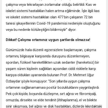
çalışma veya tekrarlayan zorlamalar olduğu belirtildi. Kas ve
iskelet sistemi hastalıkları halen artma eğiliminde. İşle ilgili kas
ve iskelet sistemi hastalıkları olan 477 bin çalışanın 72 bin
tanesi şikayetlerinin Covid-19 pandemisi nedeniyle oluştuğunu
veya bu nedenle kötüleştiğini bildirmiştir” diyor.
Dikkat! Çalışma ortamınız uygun şartlarda olmazsa!
Günümüzde hala düzenli egzersizlere başlamayan, çalışma
ortamını, bilgisayar karşısında duruşunu düzenlemeyen,
spordan, fiziksel hareketlilikten uzak sedanter (hareketsiz) bir
yaşam süren kişilerin sağlıkları açısından ciddi risklerle karşı
karşıya oldukları uyarısında bulunan Prof. Dr. Mehmet Uğur
Özbaydar şöyle konuşuyor: “Son yıllarda uygun çalışma
ortamının sağlanamaması postür bozukluklarını yaygınlaştırdı.
Pek çok kişide; boyunda düzleşme, sırt ağrısı ve fibromiyalji,
omuzda, dirsekte ve elde tendinit (iltihaplanma), el ve bilekte
sinir sıkışması, bel ağrısı ve disk hastalıkları, dizlerde kıkırdaktaki