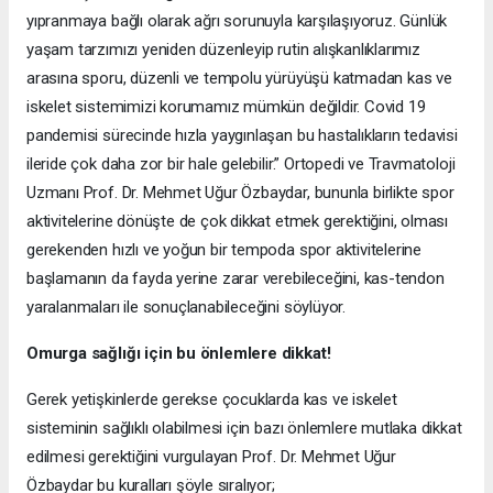
yıpranmaya bağlı olarak ağrı sorunuyla karşılaşıyoruz. Günlük
yaşam tarzımızı yeniden düzenleyip rutin alışkanlıklarımız
arasına sporu, düzenli ve tempolu yürüyüşü katmadan kas ve
iskelet sistemimizi korumamız mümkün değildir. Covid 19
pandemisi sürecinde hızla yaygınlaşan bu hastalıkların tedavisi
ileride çok daha zor bir hale gelebilir.” Ortopedi ve Travmatoloji
Uzmanı Prof. Dr. Mehmet Uğur Özbaydar, bununla birlikte spor
aktivitelerine dönüşte de çok dikkat etmek gerektiğini, olması
gerekenden hızlı ve yoğun bir tempoda spor aktivitelerine
başlamanın da fayda yerine zarar verebileceğini, kas-tendon
yaralanmaları ile sonuçlanabileceğini söylüyor.
Omurga sağlığı için bu önlemlere dikkat!
Gerek yetişkinlerde gerekse çocuklarda kas ve iskelet
sisteminin sağlıklı olabilmesi için bazı önlemlere mutlaka dikkat
edilmesi gerektiğini vurgulayan Prof. Dr. Mehmet Uğur
Özbaydar bu kuralları şöyle sıralıyor;