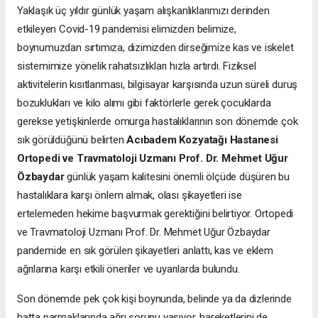
Yaklaşık üç yıldır günlük yaşam alışkanlıklarımızı derinden
etkileyen Covid-19 pandemisi elimizden belimize,
boynumuzdan sırtımıza, dizimizden dirseğimize kas ve iskelet
sistemimize yönelik rahatsızlıkları hızla artırdı. Fiziksel
aktivitelerin kısıtlanması, bilgisayar karşısında uzun süreli duruş
bozuklukları ve kilo alımı gibi faktörlerle gerek çocuklarda
gerekse yetişkinlerde omurga hastalıklarının son dönemde çok
sık görüldüğünü belirten
Acıbadem Kozyatağı Hastanesi
Ortopedi ve Travmatoloji Uzmanı Prof. Dr. Mehmet Uğur
Özbaydar
günlük yaşam kalitesini önemli ölçüde düşüren bu
hastalıklara karşı önlem almak, olası şikayetleri ise
ertelemeden hekime başvurmak gerektiğini belirtiyor. Ortopedi
ve Travmatoloji Uzmanı Prof. Dr. Mehmet Uğur Özbaydar
pandemide en sık görülen şikayetleri anlattı, kas ve eklem
ağrılarına karşı etkili öneriler ve uyarılarda bulundu.
Son dönemde pek çok kişi boynunda, belinde ya da dizlerinde
hatta parmaklarında ağrı sorunu yaşıyor, hareketlerini de