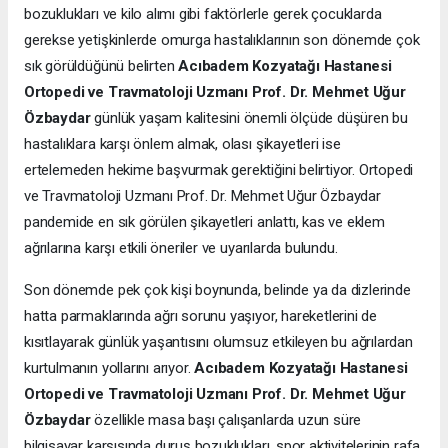
bozuklukları ve kilo alımı gibi faktörlerle gerek çocuklarda
gerekse yetişkinlerde omurga hastalıklarının son dönemde çok
sık görüldüğünü belirten
Acıbadem Kozyatağı Hastanesi
Ortopedi ve Travmatoloji Uzmanı Prof. Dr. Mehmet Uğur
Özbaydar
günlük yaşam kalitesini önemli ölçüde düşüren bu
hastalıklara karşı önlem almak, olası şikayetleri ise
ertelemeden hekime başvurmak gerektiğini belirtiyor. Ortopedi
ve Travmatoloji Uzmanı Prof. Dr. Mehmet Uğur Özbaydar
pandemide en sık görülen şikayetleri anlattı, kas ve eklem
ağrılarına karşı etkili öneriler ve uyarılarda bulundu.
Son dönemde pek çok kişi boynunda, belinde ya da dizlerinde
hatta parmaklarında ağrı sorunu yaşıyor, hareketlerini de
kısıtlayarak günlük yaşantısını olumsuz etkileyen bu ağrılardan
kurtulmanın yollarını arıyor.
Acıbadem Kozyatağı Hastanesi
Ortopedi ve Travmatoloji Uzmanı Prof. Dr. Mehmet Uğur
Özbaydar
özellikle masa başı çalışanlarda uzun süre
bilgisayar karşısında duruş bozuklukları, spor aktivitelerinin rafa