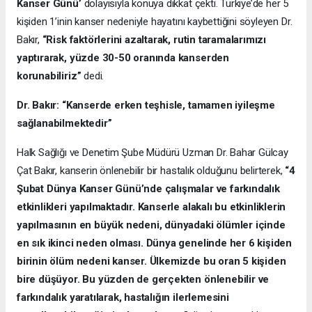
Kanser Günü’
dolayısıyla konuya dikkat çekti. Türkiye’de her 5
kişiden 1’inin kanser nedeniyle hayatını kaybettiğini söyleyen Dr.
Bakır,
“Risk faktörlerini azaltarak, rutin taramalarımızı
yaptırarak, yüzde 30-50 oranında kanserden
korunabiliriz”
dedi.
Dr. Bakır: “Kanserde erken teşhisle, tamamen iyileşme
sağlanabilmektedir”
Halk Sağlığı ve Denetim Şube Müdürü Uzman Dr. Bahar Gülcay
Çat Bakır, kanserin önlenebilir bir hastalık olduğunu belirterek,
“4
Şubat Dünya Kanser Günü’nde çalışmalar ve farkındalık
etkinlikleri yapılmaktadır. Kanserle alakalı bu etkinliklerin
yapılmasının en büyük nedeni, dünyadaki ölümler içinde
en sık ikinci neden olması. Dünya genelinde her 6 kişiden
birinin ölüm nedeni kanser. Ülkemizde bu oran 5 kişiden
bire düşüyor. Bu yüzden de gerçekten önlenebilir ve
farkındalık yaratılarak, hastalığın ilerlemesini