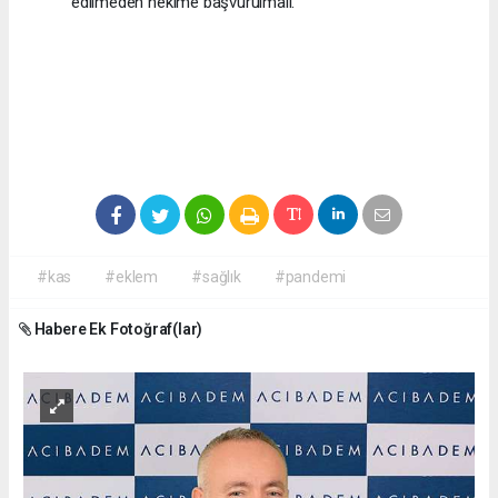
edilmeden hekime başvurulmalı.
#kas
#eklem
#sağlık
#pandemi
Habere Ek Fotoğraf(lar)