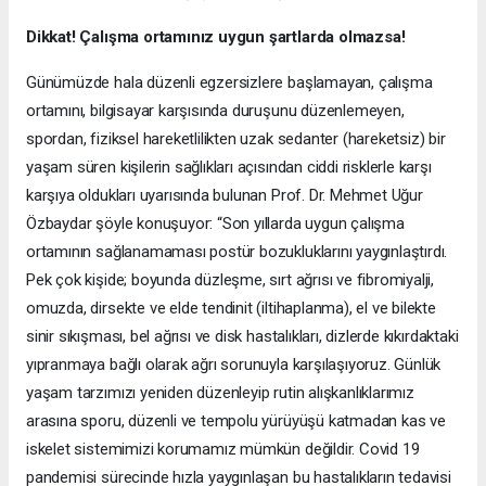
Dikkat! Çalışma ortamınız uygun şartlarda olmazsa!
Günümüzde hala düzenli egzersizlere başlamayan, çalışma
ortamını, bilgisayar karşısında duruşunu düzenlemeyen,
spordan, fiziksel hareketlilikten uzak sedanter (hareketsiz) bir
yaşam süren kişilerin sağlıkları açısından ciddi risklerle karşı
karşıya oldukları uyarısında bulunan Prof. Dr. Mehmet Uğur
Özbaydar şöyle konuşuyor: “Son yıllarda uygun çalışma
ortamının sağlanamaması postür bozukluklarını yaygınlaştırdı.
Pek çok kişide; boyunda düzleşme, sırt ağrısı ve fibromiyalji,
omuzda, dirsekte ve elde tendinit (iltihaplanma), el ve bilekte
sinir sıkışması, bel ağrısı ve disk hastalıkları, dizlerde kıkırdaktaki
yıpranmaya bağlı olarak ağrı sorunuyla karşılaşıyoruz. Günlük
yaşam tarzımızı yeniden düzenleyip rutin alışkanlıklarımız
arasına sporu, düzenli ve tempolu yürüyüşü katmadan kas ve
iskelet sistemimizi korumamız mümkün değildir. Covid 19
pandemisi sürecinde hızla yaygınlaşan bu hastalıkların tedavisi