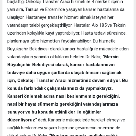
başlattığı Onkoloji Transfer Aracı hizmeti ile 4 merkez ilçenin
yanı sıra, Tarsus ve Erdemli’de yaşayan kanser hastalarına da
ulaşılıyor. Hastaneye transfer hizmeti almak isteyen her
vatandaşın talebi gerçekleştiriliyor. Hastalar, Alo 185 ve Teksin
üzerinden kolaylıkla kayıt yaptırabiliyor. Hasta tedavi süresince,
planlamaya göre hizmetten faydalanabiliyor. Bu hizmetle
Büyükşehir Belediyesi olarak kanser hastalığı ile mücadele eden
vatandaşların yanında olduklarını belirten Dr. Bakır,
“Mersin
Büyükşehir Belediyesi olarak, kanser hastalarımızın
tedaviye daha uygun şartlarda ulaşabilmesini sağlamak
için, Onkoloji Transfer Aracı hizmetimiz devam ediyor. Bu
konuda farkındalık çalışmalarımızı da yapmaktayız.
Kanseri önlemek adına nasıl beslenmemiz gerektiğini,
nasıl bir hayat sürmemiz gerektiğini vatandaşlarımıza
sunuyor ve bu konuda etkinlikler ile eğitimler
düzenliyoruz”
dedi. Kanserle mücadelede hareket etmeyi ve
sağlıklı beslenmeyi yaşam biçimine çevirmenin önemine de
dikkat çeken Dr. Bakır,
“Bunların yanında, mutlaka sağlık