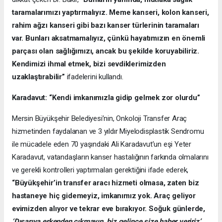
taramalarımızı yaptırmalıyız. Meme kanseri, kolon kanseri,
rahim ağzı kanseri gibi bazı kanser türlerinin taramaları
var. Bunları aksatmamalıyız, çünkü hayatımızın en önemli
parçası olan sağlığımızı, ancak bu şekilde koruyabiliriz.
Kendimizi ihmal etmek, bizi sevdiklerimizden
uzaklaştırabilir”
ifadelerini kullandı.
Karadavut: “Kendi imkanımızla gidip gelmek zor olurdu”
Mersin Büyükşehir Belediyesi’nin, Onkoloji Transfer Araç
hizmetinden faydalanan ve 3 yıldır Miyelodisplastik Sendromu
ile mücadele eden 70 yaşındaki Ali Karadavut’un eşi Yeter
Karadavut, vatandaşların kanser hastalığının farkında olmalarını
ve gerekli kontrolleri yaptırmaları gerektiğini ifade ederek,
“Büyükşehir’in transfer aracı hizmeti olmasa, zaten biz
hastaneye hiç gidemeyiz, imkanımız yok. Araç geliyor
evimizden alıyor ve tekrar eve bırakıyor. Soğuk günlerde,
‘Dışarıya erkenden çıkmayın, biz gelince size haber veririz’