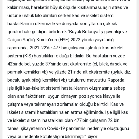
kaldırılması, hareketin büyük ölçüde kısıtlanması, aşırı stres ve
üstüne üstlük kilo alımları derken kas ve iskelet sistemi
hastalıklarının ülkemizde ve dünyada son yıllarda çok sık
görülür hale geldiğini belirterek “Büyük Britanya İş güvenliği ve
Çalışan Sağlığı Kurulu’nun (HSE) 2022 yılında yayınladığı
raporunda; 2021-22’de 477 bin çalışanın işle ilgili kas-iskelet
sistemi (KİS) hastalıkları olduğu bildirildi. Bu hastaların yüzde
42’sinde bel, yüzde 37’sinde üst ekstremite (el, bilek, dirsek ve
parmak kemikleri vb) ve yüzde 21’inde alt ekstremite (uyluk, diz,
bacak, ayak bileği kemikleri vb) tutulumu mevcuttu. Raporda
işle ilgili kas-iskelet sistemi hastalıklarının oluşmasına sebep
olan ana faktörlerin, uygun olmayan pozisyonda klavye ile
çalışma veya tekrarlayan zorlamalar olduğu belirtildi. Kas ve
iskelet sistemi hastalıkları halen artma eğiliminde. İşle ilgili kas
ve iskelet sistemi hastalıkları olan 477 bin çalışanın 72 bin
tanesi şikayetlerinin Covid-19 pandemisi nedeniyle oluştuğunu
veya bu nedenle kötüleştiğini bildirmiştir” diyor.