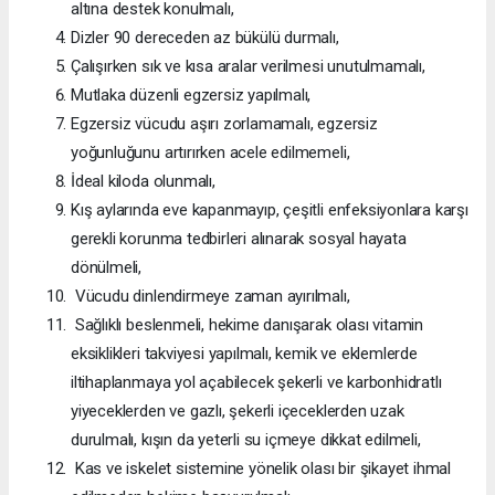
altına destek konulmalı,
Dizler 90 dereceden az bükülü durmalı,
Çalışırken sık ve kısa aralar verilmesi unutulmamalı,
Mutlaka düzenli egzersiz yapılmalı,
Egzersiz vücudu aşırı zorlamamalı, egzersiz
yoğunluğunu artırırken acele edilmemeli,
İdeal kiloda olunmalı,
Kış aylarında eve kapanmayıp, çeşitli enfeksiyonlara karşı
gerekli korunma tedbirleri alınarak sosyal hayata
dönülmeli,
Vücudu dinlendirmeye zaman ayırılmalı,
Sağlıklı beslenmeli, hekime danışarak olası vitamin
eksiklikleri takviyesi yapılmalı, kemik ve eklemlerde
iltihaplanmaya yol açabilecek şekerli ve karbonhidratlı
yiyeceklerden ve gazlı, şekerli içeceklerden uzak
durulmalı, kışın da yeterli su içmeye dikkat edilmeli,
Kas ve iskelet sistemine yönelik olası bir şikayet ihmal