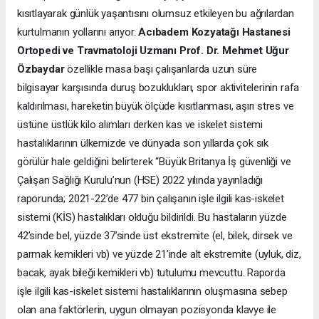
kısıtlayarak günlük yaşantısını olumsuz etkileyen bu ağrılardan
kurtulmanın yollarını arıyor.
Acıbadem Kozyatağı Hastanesi
Ortopedi ve Travmatoloji Uzmanı Prof. Dr. Mehmet Uğur
Özbaydar
özellikle masa başı çalışanlarda uzun süre
bilgisayar karşısında duruş bozuklukları, spor aktivitelerinin rafa
kaldırılması, hareketin büyük ölçüde kısıtlanması, aşırı stres ve
üstüne üstlük kilo alımları derken kas ve iskelet sistemi
hastalıklarının ülkemizde ve dünyada son yıllarda çok sık
görülür hale geldiğini belirterek “Büyük Britanya İş güvenliği ve
Çalışan Sağlığı Kurulu’nun (HSE) 2022 yılında yayınladığı
raporunda; 2021-22’de 477 bin çalışanın işle ilgili kas-iskelet
sistemi (KİS) hastalıkları olduğu bildirildi. Bu hastaların yüzde
42’sinde bel, yüzde 37’sinde üst ekstremite (el, bilek, dirsek ve
parmak kemikleri vb) ve yüzde 21’inde alt ekstremite (uyluk, diz,
bacak, ayak bileği kemikleri vb) tutulumu mevcuttu. Raporda
işle ilgili kas-iskelet sistemi hastalıklarının oluşmasına sebep
olan ana faktörlerin, uygun olmayan pozisyonda klavye ile