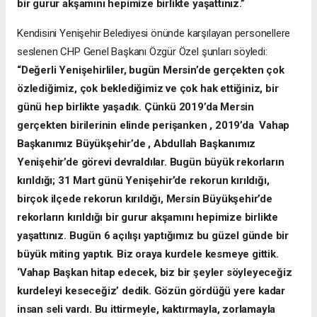
bir gurur akşamını hepimize birlikte yaşattınız.”
Kendisini Yenişehir Belediyesi önünde karşılayan personellere
seslenen CHP Genel Başkanı Özgür Özel şunları söyledi:
“Değerli Yenişehirliler, bugün Mersin’de gerçekten çok
özlediğimiz, çok beklediğimiz ve çok hak ettiğiniz, bir
günü hep birlikte yaşadık. Çünkü 2019’da Mersin
gerçekten birilerinin elinde perişanken , 2019’da Vahap
Başkanımız Büyükşehir’de , Abdullah Başkanımız
Yenişehir’de görevi devraldılar. Bugün büyük rekorların
kırıldığı; 31 Mart günü Yenişehir’de rekorun kırıldığı,
birçok ilçede rekorun kırıldığı, Mersin Büyükşehir’de
rekorların kırıldığı bir gurur akşamını hepimize birlikte
yaşattınız. Bugün 6 açılışı yaptığımız bu güzel günde bir
büyük miting yaptık. Biz oraya kurdele kesmeye gittik.
‘Vahap Başkan hitap edecek, biz bir şeyler söyleyeceğiz
kurdeleyi keseceğiz’ dedik. Gözün gördüğü yere kadar
insan seli vardı. Bu ittirmeyle, kaktırmayla, zorlamayla