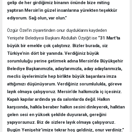
gelip de her girdiğimiz binanın önünde bize miting
yaptıran Mersin’in güzel insanlarına yürekten teşekkür
ediyorum. Sağ olun, var olun.”
Özgür Özel’in ziyaretinden onur duyduklarını kaydeden
Yenişehir Belediyesi Başkanı Abdullah Özyiğit ise
“31 Mart’ta
büyük bir emekle çok çalıştınız. Bizler burada, siz
Türkiye’nin dört bir yanında. Verdiğiniz büyük
sorumluluğu yerine getirmek adına Mersin’de Büyükşehir
Belediye Başkanımızla, adaylarımızla, aday adaylarımızla,
meclis üyelerimizle hep birlikte büyük başarılara imza
attığımızı düşünüyorum. Verdiğiniz sorumlulukla, göreve
layık olmaya çalışıyoruz. Mersin’de halkımızla iç içesiniz.
Kapalı kapılar ardında ya da salonlarda değil. Halkın
karşısında, halkla beraber halkın sesini dinleyerek, halktan
gelen sesi en yüksek şekilde duyurarak, gereğini
yapıyorsunuz. Biz de sizlere layık olmaya çalışıyoruz.
Bugün Yenişehir’imize tekrar hoş geldiniz, onur verdiniz.”