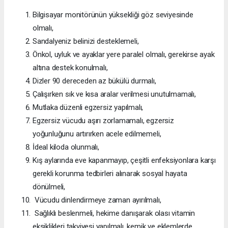
Bilgisayar monitörünün yüksekliği göz seviyesinde
olmalı,
Sandalyeniz belinizi desteklemeli,
Önkol, uyluk ve ayaklar yere paralel olmalı, gerekirse ayak
altına destek konulmalı,
Dizler 90 dereceden az bükülü durmalı,
Çalışırken sık ve kısa aralar verilmesi unutulmamalı,
Mutlaka düzenli egzersiz yapılmalı,
Egzersiz vücudu aşırı zorlamamalı, egzersiz
yoğunluğunu artırırken acele edilmemeli,
İdeal kiloda olunmalı,
Kış aylarında eve kapanmayıp, çeşitli enfeksiyonlara karşı
gerekli korunma tedbirleri alınarak sosyal hayata
dönülmeli,
Vücudu dinlendirmeye zaman ayırılmalı,
Sağlıklı beslenmeli, hekime danışarak olası vitamin
eksiklikleri takviyesi yapılmalı, kemik ve eklemlerde