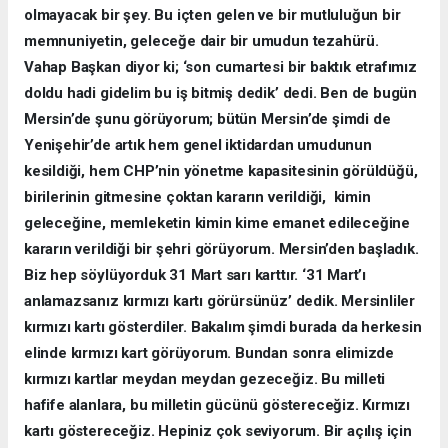
olmayacak bir şey. Bu içten gelen ve bir mutluluğun bir
memnuniyetin, geleceğe dair bir umudun tezahürü.
Vahap Başkan diyor ki; ‘son cumartesi bir baktık etrafımız
doldu hadi gidelim bu iş bitmiş dedik’ dedi. Ben de bugün
Mersin’de şunu görüyorum; bütün Mersin’de şimdi de
Yenişehir’de artık hem genel iktidardan umudunun
kesildiği, hem CHP’nin yönetme kapasitesinin görüldüğü,
birilerinin gitmesine çoktan kararın verildiği, kimin
geleceğine, memleketin kimin kime emanet edileceğine
kararın verildiği bir şehri görüyorum. Mersin’den başladık.
Biz hep söylüyorduk 31 Mart sarı karttır. ‘31 Mart’ı
anlamazsanız kırmızı kartı görürsünüz’ dedik. Mersinliler
kırmızı kartı gösterdiler. Bakalım şimdi burada da herkesin
elinde kırmızı kart görüyorum. Bundan sonra elimizde
kırmızı kartlar meydan meydan gezeceğiz. Bu milleti
hafife alanlara, bu milletin gücünü göstereceğiz. Kırmızı
kartı göstereceğiz. Hepiniz çok seviyorum. Bir açılış için