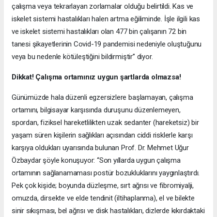
çalışma veya tekrarlayan zorlamalar olduğu belirtildi. Kas ve
iskelet sistemi hastalıkları halen artma eğiliminde. İşle ilgili kas
ve iskelet sistemi hastalıkları olan 477 bin çalışanın 72 bin
tanesi şikayetlerinin Covid-19 pandemisi nedeniyle oluştuğunu
veya bu nedenle kötüleştiğini bildirmiştir” diyor.
Dikkat! Çalışma ortamınız uygun şartlarda olmazsa!
Günümüzde hala düzenli egzersizlere başlamayan, çalışma
ortamını, bilgisayar karşısında duruşunu düzenlemeyen,
spordan, fiziksel hareketlilikten uzak sedanter (hareketsiz) bir
yaşam süren kişilerin sağlıkları açısından ciddi risklerle karşı
karşıya oldukları uyarısında bulunan Prof. Dr. Mehmet Uğur
Özbaydar şöyle konuşuyor: “Son yıllarda uygun çalışma
ortamının sağlanamaması postür bozukluklarını yaygınlaştırdı.
Pek çok kişide; boyunda düzleşme, sırt ağrısı ve fibromiyalji,
omuzda, dirsekte ve elde tendinit (iltihaplanma), el ve bilekte
sinir sıkışması, bel ağrısı ve disk hastalıkları, dizlerde kıkırdaktaki