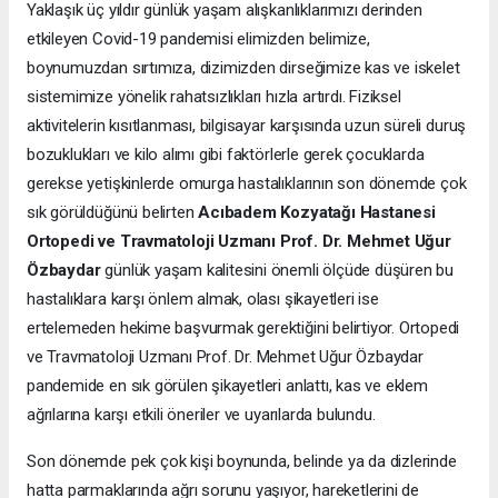
Yaklaşık üç yıldır günlük yaşam alışkanlıklarımızı derinden
etkileyen Covid-19 pandemisi elimizden belimize,
boynumuzdan sırtımıza, dizimizden dirseğimize kas ve iskelet
sistemimize yönelik rahatsızlıkları hızla artırdı. Fiziksel
aktivitelerin kısıtlanması, bilgisayar karşısında uzun süreli duruş
bozuklukları ve kilo alımı gibi faktörlerle gerek çocuklarda
gerekse yetişkinlerde omurga hastalıklarının son dönemde çok
sık görüldüğünü belirten
Acıbadem Kozyatağı Hastanesi
Ortopedi ve Travmatoloji Uzmanı Prof. Dr. Mehmet Uğur
Özbaydar
günlük yaşam kalitesini önemli ölçüde düşüren bu
hastalıklara karşı önlem almak, olası şikayetleri ise
ertelemeden hekime başvurmak gerektiğini belirtiyor. Ortopedi
ve Travmatoloji Uzmanı Prof. Dr. Mehmet Uğur Özbaydar
pandemide en sık görülen şikayetleri anlattı, kas ve eklem
ağrılarına karşı etkili öneriler ve uyarılarda bulundu.
Son dönemde pek çok kişi boynunda, belinde ya da dizlerinde
hatta parmaklarında ağrı sorunu yaşıyor, hareketlerini de