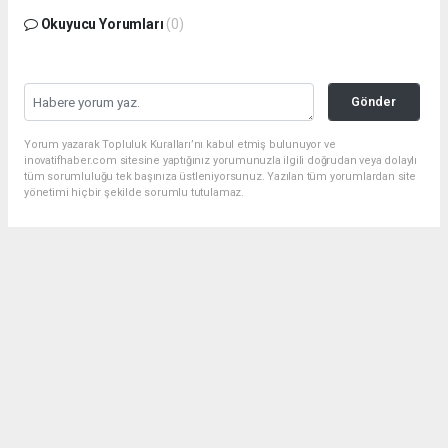
Okuyucu Yorumları
(0)
Gönder
Yorum yazarak Topluluk Kuralları’nı kabul etmiş bulunuyor ve
inovatifhaber.com sitesine yaptığınız yorumunuzla ilgili doğrudan veya dolaylı
tüm sorumluluğu tek başınıza üstleniyorsunuz. Yazılan tüm yorumlardan site
yönetimi hiçbir şekilde sorumlu tutulamaz.