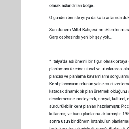
olarak adlandırılan bölge…
O günden beri de iyi ya da kötü anlamda dok
Son dönem Millet Bahçesi’ ne eklemlenmesi 
Garp cephesinde yeni bir şey yok…
* İtalya'da adı önemli bir figür olarak orta
planlaması üzerine ulusal ve uluslararası a
plancısı ve planlama kavramlarını sorgulamış 
Kent
plancısının rolünün yalnızca düzenleme 
katacak dinamik bir plan üretmek olduğunu 
derinlemesine inceleyerek, sosyal, kültürel, ek
sürdürülebilir
kent
planları hazırlamıştır. P
kullanmış ve bunu planlarına aktarmıştır. 19
sonra uzun bir dönem İstanbul'un planlamasın
toplu konutun ülkedeki ilk örneği Ataköy 5. K