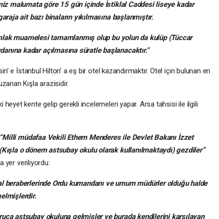
imiz malumata göre 15 gün içinde İstiklal Caddesi liseye kadar
araja ait bazı binaların yıkılmasına başlanmıştır.
istimlak muamelesi tamamlanmış olup bu yolun da kulüp (Tüccar
anına kadar açılmasına süratle başlanacaktır.”
in’ e İstanbul Hilton’ a eş bir otel kazandırmaktır. Otel için bulunan en
zanan Kışla arazisidir.
eyet kente gelip gerekli incelemeleri yapar. Arsa tahsisi ile ilgili
“Milli müdafaa Vekili Ethem Menderes ile Devlet Bakanı İzzet
(Kışla o dönem astsubay okulu olarak kullanılmaktaydı) gezdiler”
a yer veriliyordu:
çal beraberlerinde Ordu kumandanı ve umum müdürler olduğu halde
elmişlerdir.
ruca astsubay okuluna gelmişler ve burada kendilerini karşılayan