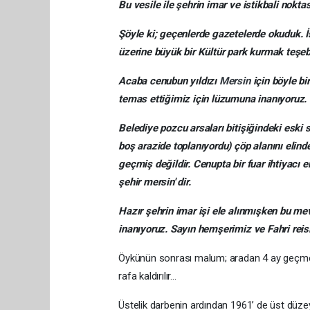
Bu vesile ile şehrin imar ve istikbali nokt
Şöyle ki; geçenlerde gazetelerde okuduk. İs
üzerine büyük bir Kültür park kurmak teşe
Acaba cenubun yıldızı
Mersin
için böyle b
temas ettiğimiz için lüzumuna inanıyoruz.
Belediye pozcu arsaları bitişiğindeki eski
boş arazide toplanıyordu) çöp alanını elind
geçmiş değildir. Cenupta bir fuar ihtiyacı e
şehir mersin' dir.
Hazır şehrin imar işi ele alınmışken bu me
inanıyoruz. Sayın hemşerimiz ve Fahri reis
Öykünün sonrası malum; aradan 4 ay geçmede
rafa kaldırılır…
Üstelik darbenin ardından 1961’ de üst düzey 