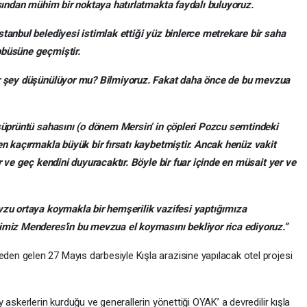
asından mühim bir noktaya hatırlatmakta faydalı buluyoruz.
tanbul belediyesi istimlak ettiği yüz binlerce metrekare bir saha
bbüsüne geçmiştir.
ir şey düşünülüyor mu? Bilmiyoruz. Fakat daha önce de bu mevzua
 süprüntü sahasını (o dönem Mersin’ in çöpleri Pozcu semtindeki
en kaçırmakla büyük bir fırsatı kaybetmiştir. Ancak henüz vakit
r ve geç kendini duyuracaktır. Böyle bir fuar içinde en müsait yer ve
vzu ortaya koymakla bir hemşerilik vazifesi yaptığımıza
imiz Menderes'in bu mevzua el koymasını bekliyor rica ediyoruz.”
n gelen 27 Mayıs darbesiyle Kışla arazisine yapılacak otel projesi
askerlerin kurduğu ve generallerin yönettiği OYAK’ a devredilir kışla