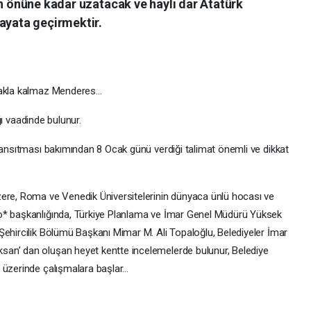
in önüne kadar uzatacak ve hayli dar Atatürk
hayata geçirmektir.
tmakla kalmaz Menderes…
ağı vaadinde bulunur.
 yansıtması bakımından 8 Ocak günü verdiği talimat önemli ve dikkat
zere, Roma ve Venedik Üniversitelerinin dünyaca ünlü hocası ve
o* başkanlığında, Türkiye Planlama ve İmar Genel Müdürü Yüksek
Şehircilik Bölümü Başkanı Mimar M. Ali Topaloğlu, Belediyeler İmar
an’ dan oluşan heyet kentte incelemelerde bulunur, Belediye
 üzerinde çalışmalara başlar…