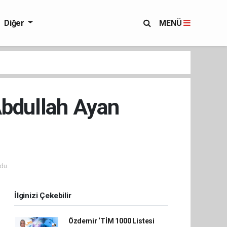
Diğer
MENÜ
 Abdullah Ayan
du.
İlginizi Çekebilir
Özdemir ‘TİM 1000 Listesi