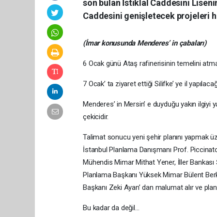
son bulan İstiklal Caddesini Lisen
Caddesini genişletecek projeleri 
(İmar konusunda Menderes’ in çabaları)
6 Ocak günü Ataş rafinerisinin temelini a
7 Ocak’ ta ziyaret ettiği Silifke’ ye il yapılac
Menderes’ in Mersin’ e duyduğu yakın ilgiyi
çekicidir.
Talimat sonucu yeni şehir planını yapmak ü
İstanbul Planlama Danışmanı Prof. Piccinat
Mühendis Mimar Mithat Yener, İller Bankası 
Planlama Başkanı Yüksek Mimar Bülent Berks
Başkanı Zeki Ayan’ dan malumat alır ve plan
Bu kadar da değil…