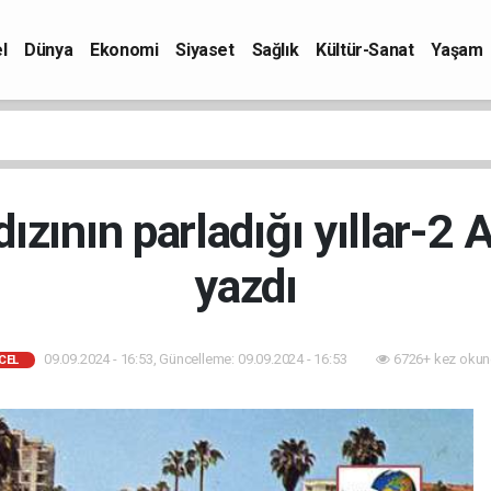
l
Dünya
Ekonomi
Siyaset
Sağlık
Kültür-Sanat
Yaşam
ldızının parladığı yıllar-2
yazdı
09.09.2024 - 16:53, Güncelleme: 09.09.2024 - 16:53
6726+ kez okun
CEL