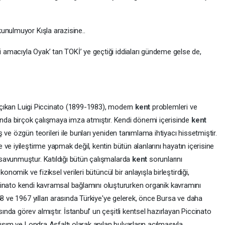
unulmuyor Kışla arazisine..
amacıyla Oyak’ tan TOKİ’ ye geçtiği iddiaları gündeme gelse de,
ya çıkan Luigi Piccinato (1899-1983), modern
kent
problemleri ve
landa birçok çalışmaya imza atmıştır. Kendi dönemi içerisinde
kent
ve özgün teorileri ile bunları yeniden tanımlama ihtiyacı hissetmiştir.
ve iyileştirme yapmak değil, kentin bütün alanlarını hayatın içerisine
savunmuştur. Katıldığı bütün çalışmalarda
kent
sorunlarını
onomik ve fiziksel verileri bütüncül bir anlayışla birleştirdiği,
iccinato kendi kavramsal bağlamını oluştururken organik kavramını
58 ve 1967 yılları arasında Türkiye'ye gelerek, önce Bursa ve daha
da görev almıştır. İstanbul’ un çeşitli kentsel hazırlayan Piccinato
ısım ve Londra Asfaltı olarak anılan bulvarların açılmasıyla