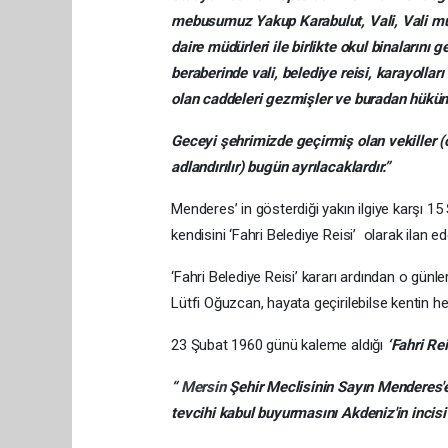
mebusumuz Yakup Karabulut, Vali, Vali muav
daire müdürleri ile birlikte okul binalarını
beraberinde vali, belediye reisi, karayolla
olan caddeleri gezmişler ve buradan hüküm
Geceyi şehrimizde geçirmiş olan vekiller (
adlandırılır) bugün ayrılacaklardır.”
Menderes’ in gösterdiği yakın ilgiye karşı 
kendisini ‘Fahri Belediye Reisi’ olarak ilan ed
‘Fahri Belediye Reisi’ kararı ardından o günl
Lütfi Oğuzcan, hayata geçirilebilse kentin he
23 Şubat 1960 günü kaleme aldığı
‘Fahri Re
“
Mersin
Şehir Meclisinin Sayın Menderes'e 
tevcihi kabul buyurmasını Akdeniz'in incisi