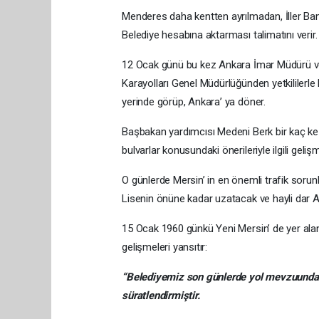
Menderes daha kentten ayrılmadan, İller Banka
Belediye hesabına aktarması talimatını verir.
12 Ocak günü bu kez Ankara İmar Müdürü ve F
Karayolları Genel Müdürlüğünden yetkililerle 
yerinde görüp, Ankara’ ya döner.
Başbakan yardımcısı Medeni Berk bir kaç kez 
bulvarlar konusundaki önerileriyle ilgili gelişm
O günlerde Mersin’ in en önemli trafik sorun
Lisenin önüne kadar uzatacak ve hayli dar At
15 Ocak 1960 günkü Yeni Mersin’ de yer ala
gelişmeleri yansıtır:
“Belediyemiz son günlerde yol mevzuunda ge
süratlendirmiştir.