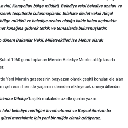
ini, Karayolları bölge müdürü, Belediye reisi belediye azaları ve
 gezerek tespitlerde bulunmuşlardır. Bilahare devlet vekili Akçal
rı bölge müdürü ve belediye azaları olduğu halde halen açılmakta
et konağına giderek tetkik ve temaslarda bulunmuşlardır.
o dönem Bakanlar Vekil, Milletvekilleri ise Mebus olarak
15 Şubat 1960 günü toplanan
Mersin
Belediye Meclisi aldığı kararla
er.
erde Yeni
Mersin
gazetesinin başyazarı olarak çeşitli konuları ele alan
m çehresini hem de yaşamını derinden etkileyecek öneriyi dillendirir.
isimize Dilekçe’
başlıklı makalede özetle şunları yazar:
fahri belediye reis'liğini tevcih etmesi ve Başvekilimizin bu
 güzel mersinimiz için yeni bir müjde olarak görüyoruz.