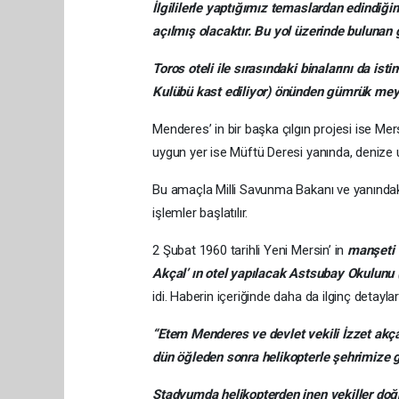
İlgililerle yaptığımız temaslardan edindiğ
açılmış olacaktır. Bu yol üzerinde bulunan g
Toros oteli ile sırasındaki binalarını da 
Kulübü kast ediliyor) önünden gümrük meyd
Menderes’ in bir başka çılgın projesi ise Mers
uygun yer ise Müftü Deresi yanında, denize u
Bu amaçla Milli Savunma Bakanı ve yanındaki h
işlemler başlatılır.
2 Şubat 1960 tarihli Yeni Mersin’ in
manşeti 
Akçal’ ın otel yapılacak Astsubay Okulunu 
idi. Haberin içeriğinde daha da ilginç detaylar
“Etem Menderes ve devlet vekili İzzet ak
dün öğleden sonra helikopterle şehrimize g
Stadyumda helikopterden inen vekiller doğ