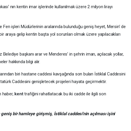
sı’ nın kentin imar işlerinde kullanılmak üzere 2 milyon lirayı
en işleri Müdürlerinin aralarında bulunduğu geniş heyet, Mersin’ de
bir araya gelip kentin başta yol sorunları olmak üzere yapılacakları
Belediye başkanı arar ve Menderes’ in şehrin imarı, açılacak yollar,
eler hakkında bilgi alır.
larından biri hastane caddesi kavşağında son bulan İstiklal Caddesini
atürk Caddesini genişletecek projeleri hayata geçirmektir.
n haber,
kent
trafiğini rahatlatacak bu iki cadde ile ilgili son
niş bir hamleye girişmiş, İstiklal caddesi'nin açılması işini