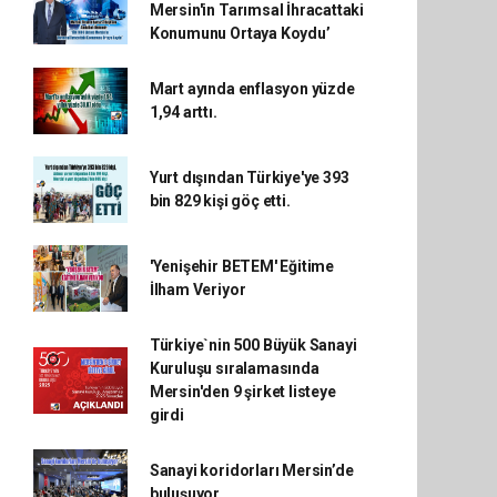
Mersin'in Tarımsal İhracattaki
Konumunu Ortaya Koydu’
Mart ayında enflasyon yüzde
1,94 arttı.
Yurt dışından Türkiye'ye 393
bin 829 kişi göç etti.
'Yenişehir BETEM' Eğitime
İlham Veriyor
Türkiye`nin 500 Büyük Sanayi
Kuruluşu sıralamasında
Mersin'den 9 şirket listeye
girdi
Sanayi koridorları Mersin’de
buluşuyor