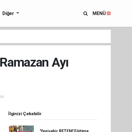
Diğer
MENÜ
n Ramazan Ayı
du.
İlginizi Çekebilir
'Yenişehir BETEM' Eğitime