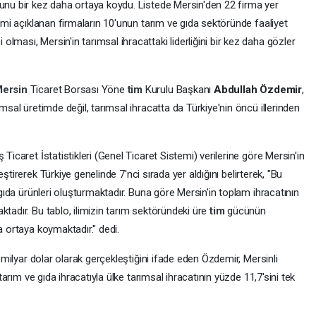
munu bir kez daha ortaya koydu. Listede Mersin'den 22 firma yer
İsmi açıklanan firmaların 10'unun tarım ve gıda sektöründe faaliyet
 olması, Mersin'in tarımsal ihracattaki liderliğini bir kez daha gözler
ersin
Ticaret Borsası Yöne
tim
Kurulu Başkanı
Abdullah Özdemir
,
ımsal üretimde değil, tarımsal ihracatta da Türkiye'nin öncü illerinden
Ticaret İstatistikleri (Genel Ticaret Sistemi) verilerine göre Mersin'in
ştirerek Türkiye genelinde 7'nci sırada yer aldığını belirterek, "Bu
e gıda ürünleri oluşturmaktadır. Buna göre Mersin'in toplam ihracatının
ktadır. Bu tablo, ilimizin tarım sektöründeki üre
tim
gücünün
a ortaya koymaktadır." dedi.
6 milyar dolar olarak gerçekleştiğini ifade eden Özdemir, Mersinli
 tarım ve gıda ihracatıyla ülke tarımsal ihracatının yüzde 11,7'sini tek