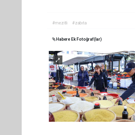
#mezitli
#zabıta
Habere Ek Fotoğraf(lar)