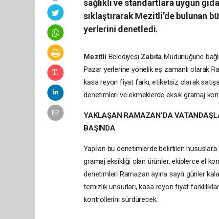
sağlıklı ve standartlara uygun gıd
sıklaştırarak Mezitli’de bulunan büy
yerlerini denetledi.
Mezitli
Belediyesi
Zabıta
Müdürlüğüne bağlı 
Pazar yerlerine yönelik eş zamanlı olarak R
kasa reyon fiyat farkı, etiketsiz olarak satış
denetimleri ve ekmeklerde eksik gramaj kontr
YAKLAŞAN RAMAZAN’DA VATANDAŞLARI
BAŞINDA
Yapılan bu denetimlerde belirtilen hususlara
gramaj eksikliği olan ürünler, ekiplerce el ko
denetimleri Ramazan ayına sayılı günler kala
temizlik unsurları, kasa reyon fiyat farklılıkl
kontrolle