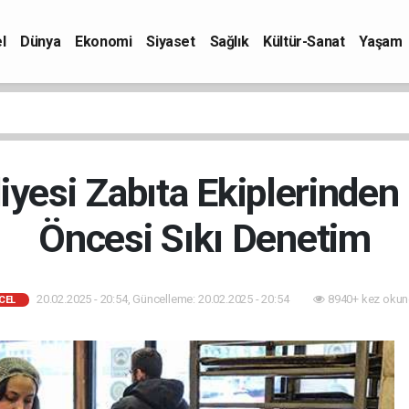
l
Dünya
Ekonomi
Siyaset
Sağlık
Kültür-Sanat
Yaşam
diyesi Zabıta Ekiplerinde
Öncesi Sıkı Denetim
20.02.2025 - 20:54, Güncelleme: 20.02.2025 - 20:54
8940+ kez okun
CEL