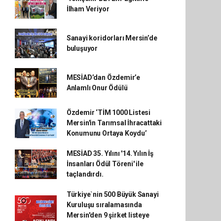
İlham Veriyor
Sanayi koridorları Mersin’de
buluşuyor
MESİAD’dan Özdemir’e
Anlamlı Onur Ödülü
Özdemir ‘TİM 1000 Listesi
Mersin'in Tarımsal İhracattaki
Konumunu Ortaya Koydu’
MESİAD 35. Yılını '14. Yılın İş
İnsanları Ödül Töreni' ile
taçlandırdı.
Türkiye`nin 500 Büyük Sanayi
Kuruluşu sıralamasında
Mersin'den 9 şirket listeye