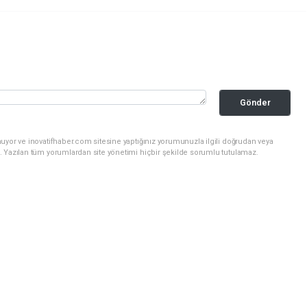
Gönder
uyor ve inovatifhaber.com sitesine yaptığınız yorumunuzla ilgili doğrudan veya
. Yazılan tüm yorumlardan site yönetimi hiçbir şekilde sorumlu tutulamaz.