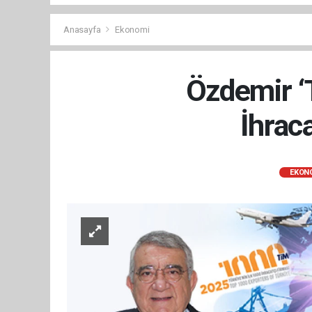
Anasayfa
Ekonomi
Özdemir ‘
İhrac
EKON