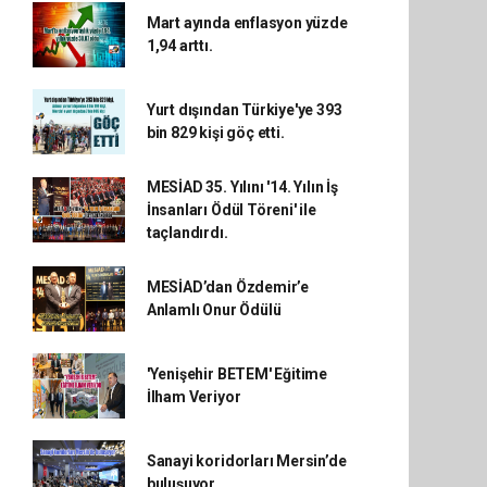
Mart ayında enflasyon yüzde
1,94 arttı.
Yurt dışından Türkiye'ye 393
bin 829 kişi göç etti.
MESİAD 35. Yılını '14. Yılın İş
İnsanları Ödül Töreni' ile
taçlandırdı.
MESİAD’dan Özdemir’e
Anlamlı Onur Ödülü
'Yenişehir BETEM' Eğitime
İlham Veriyor
Sanayi koridorları Mersin’de
buluşuyor