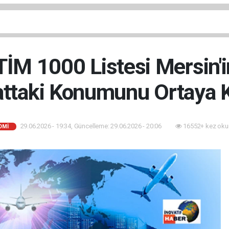
TİM 1000 Listesi Mersin'i
attaki Konumunu Ortaya 
29.06.2026 - 19:34, Güncelleme: 29.06.2026 - 20:06
16552+ kez oku
OMI