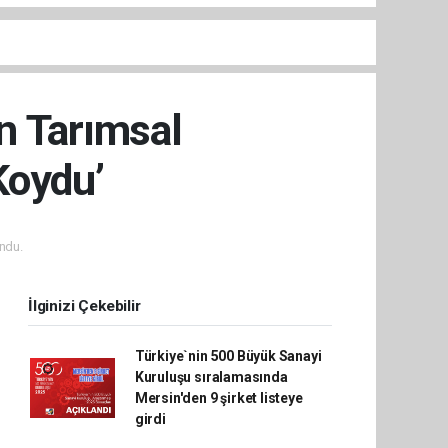
n Tarımsal
Koydu’
ndu.
İlginizi Çekebilir
Türkiye`nin 500 Büyük Sanayi
Kuruluşu sıralamasında
Mersin'den 9 şirket listeye
girdi