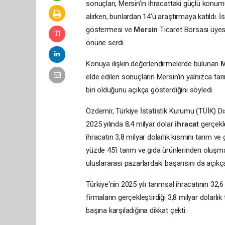
sonuçları, Mersin'in ihracattaki güçlü konu
alırken, bunlardan 14'ü araştırmaya katıldı. 
göstermesi ve
Mersin
Ticaret Borsası üyesi
önüne serdi.
Konuya ilişkin değerlendirmelerde bulunan
M
elde edilen sonuçların Mersin'in yalnızca tar
biri olduğunu açıkça gösterdiğini söyledi.
Özdemir, Türkiye İstatistik Kurumu (TÜİK) Dış 
2025 yılında 8,4 milyar dolar
ihracat
gerçekle
ihracatın 3,8 milyar dolarlık kısmını tarım v
yüzde 45'i tarım ve gıda ürünlerinden oluşma
uluslararası pazarlardaki başarısını da açıkç
Türkiye'nin 2025 yılı tarımsal ihracatının 32,
firmaların gerçekleştirdiği 3,8 milyar dolarlık
başına karşıladığına dikkat çekti.