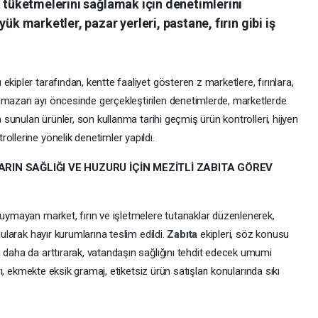
a tüketmelerini sağlamak için denetimlerini
ük marketler, pazar yerleri, pastane, fırın gibi iş
ekipler tarafından, kentte faaliyet gösteren z marketlere, fırınlara,
amazan ayı öncesinde gerçekleştirilen denetimlerde, marketlerde
a sunulan ürünler, son kullanma tarihi geçmiş ürün kontrolleri, hijyen
ollerine yönelik denetimler yapıldı.
N SAĞLIĞI VE HUZURU İÇİN MEZİTLİ ZABITA GÖREV
 uymayan market, fırın ve işletmelere tutanaklar düzenlenerek,
nularak hayır kurumlarına teslim edildi.
Zabıta
ekipleri, söz konusu
 daha da arttırarak, vatandaşın sağlığını tehdit edecek umumi
arı, ekmekte eksik gramaj, etiketsiz ürün satışları konularında sıkı
rini sürdürecek.