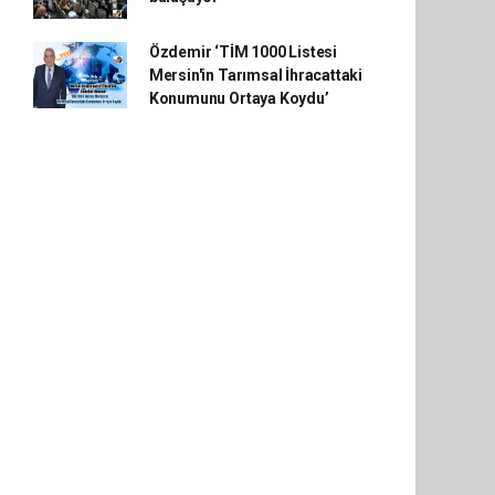
Özdemir ‘TİM 1000 Listesi
Mersin'in Tarımsal İhracattaki
Konumunu Ortaya Koydu’