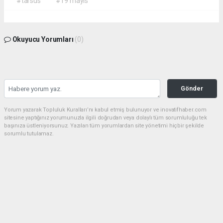
#tarsus
#19 mayıs
Okuyucu Yorumları
(0)
Gönder
Yorum yazarak Topluluk Kuralları’nı kabul etmiş bulunuyor ve inovatifhaber.com
sitesine yaptığınız yorumunuzla ilgili doğrudan veya dolaylı tüm sorumluluğu tek
başınıza üstleniyorsunuz. Yazılan tüm yorumlardan site yönetimi hiçbir şekilde
sorumlu tutulamaz.