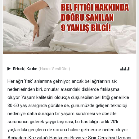
Erkek
|
Kadın
(Haberi Sesli Oku)
Her ağrı ‘fıtık’ anlamına gelmiyor, ancak bel ağrılarının sık
nedenlerinden biri, omurlar arasındaki disklerde fıtıklaşma
oluyor. Yaşam kalitesini oldukça düşürebilen bel fıtığı genellikle
30-50 yaş aralığında görülse de, günümüzde gelişen teknoloji
nedeniyle daha durağan bir yaşam sürülmesi ve obezite
sorununun giderek yaygınlaşması, bu hastalığın artık 20’li
yaşlardaki gençlerin de sorunu haline gelmesine neden oluyor.
Acıbadem Kozyatağı Hastanesi Beyin ve Sinir Cerrahisi Uzmanı