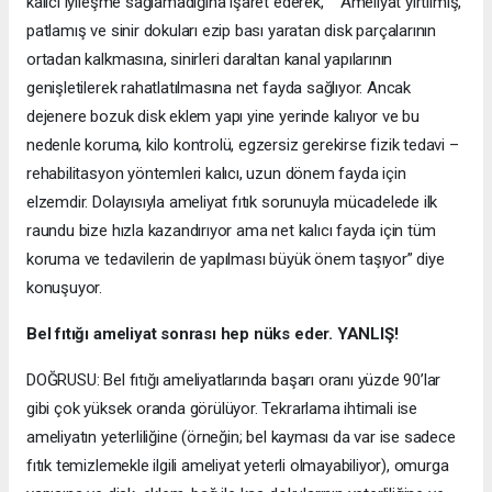
kalıcı iyileşme sağlamadığına işaret ederek, “Ameliyat yırtılmış,
patlamış ve sinir dokuları ezip bası yaratan disk parçalarının
ortadan kalkmasına, sinirleri daraltan kanal yapılarının
genişletilerek rahatlatılmasına net fayda sağlıyor. Ancak
dejenere bozuk disk eklem yapı yine yerinde kalıyor ve bu
nedenle koruma, kilo kontrolü, egzersiz gerekirse fizik tedavi –
rehabilitasyon yöntemleri kalıcı, uzun dönem fayda için
elzemdir. Dolayısıyla ameliyat fıtık sorunuyla mücadelede ilk
raundu bize hızla kazandırıyor ama net kalıcı fayda için tüm
koruma ve tedavilerin de yapılması büyük önem taşıyor” diye
konuşuyor.
Bel fıtığı ameliyat sonrası hep nüks eder. YANLIŞ!
DOĞRUSU: Bel fıtığı ameliyatlarında başarı oranı yüzde 90’lar
gibi çok yüksek oranda görülüyor. Tekrarlama ihtimali ise
ameliyatın yeterliliğine (örneğin; bel kayması da var ise sadece
fıtık temizlemekle ilgili ameliyat yeterli olmayabiliyor), omurga