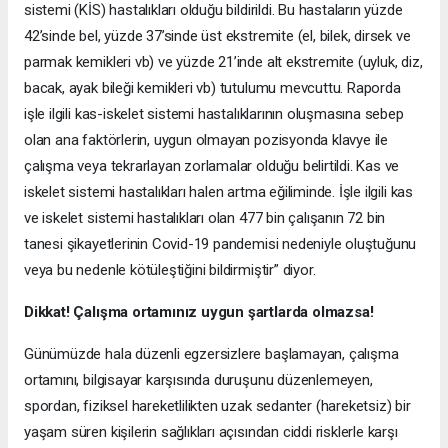
sistemi (KİS) hastalıkları olduğu bildirildi. Bu hastaların yüzde
42’sinde bel, yüzde 37’sinde üst ekstremite (el, bilek, dirsek ve
parmak kemikleri vb) ve yüzde 21’inde alt ekstremite (uyluk, diz,
bacak, ayak bileği kemikleri vb) tutulumu mevcuttu. Raporda
işle ilgili kas-iskelet sistemi hastalıklarının oluşmasına sebep
olan ana faktörlerin, uygun olmayan pozisyonda klavye ile
çalışma veya tekrarlayan zorlamalar olduğu belirtildi. Kas ve
iskelet sistemi hastalıkları halen artma eğiliminde. İşle ilgili kas
ve iskelet sistemi hastalıkları olan 477 bin çalışanın 72 bin
tanesi şikayetlerinin Covid-19 pandemisi nedeniyle oluştuğunu
veya bu nedenle kötüleştiğini bildirmiştir” diyor.
Dikkat! Çalışma ortamınız uygun şartlarda olmazsa!
Günümüzde hala düzenli egzersizlere başlamayan, çalışma
ortamını, bilgisayar karşısında duruşunu düzenlemeyen,
spordan, fiziksel hareketlilikten uzak sedanter (hareketsiz) bir
yaşam süren kişilerin sağlıkları açısından ciddi risklerle karşı