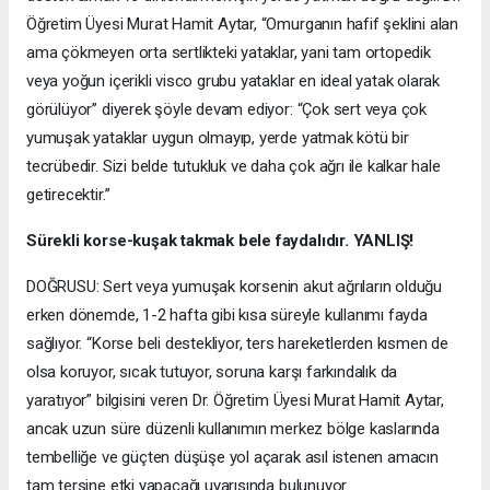
Öğretim Üyesi Murat Hamit Aytar, “Omurganın hafif şeklini alan
ama çökmeyen orta sertlikteki yataklar, yani tam ortopedik
veya yoğun içerikli visco grubu yataklar en ideal yatak olarak
görülüyor” diyerek şöyle devam ediyor: “Çok sert veya çok
yumuşak yataklar uygun olmayıp, yerde yatmak kötü bir
tecrübedir. Sizi belde tutukluk ve daha çok ağrı ile kalkar hale
getirecektir.”
Sürekli korse-kuşak takmak bele faydalıdır. YANLIŞ!
DOĞRUSU: Sert veya yumuşak korsenin akut ağrıların olduğu
erken dönemde, 1-2 hafta gibi kısa süreyle kullanımı fayda
sağlıyor. “Korse beli destekliyor, ters hareketlerden kısmen de
olsa koruyor, sıcak tutuyor, soruna karşı farkındalık da
yaratıyor” bilgisini veren Dr. Öğretim Üyesi Murat Hamit Aytar,
ancak uzun süre düzenli kullanımın merkez bölge kaslarında
tembelliğe ve güçten düşüşe yol açarak asıl istenen amacın
tam tersine etki yapacağı uyarısında bulunuyor.