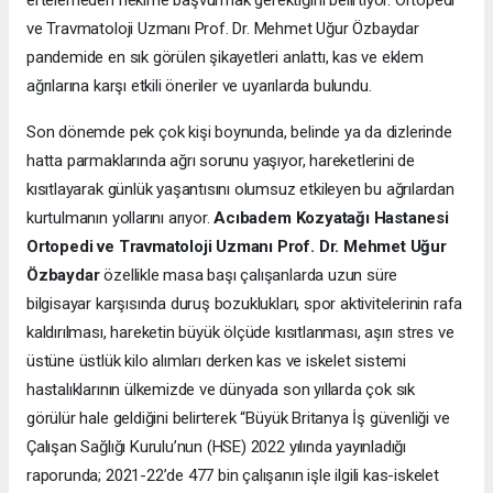
ve Travmatoloji Uzmanı Prof. Dr. Mehmet Uğur Özbaydar
pandemide en sık görülen şikayetleri anlattı, kas ve eklem
ağrılarına karşı etkili öneriler ve uyarılarda bulundu.
Son dönemde pek çok kişi boynunda, belinde ya da dizlerinde
hatta parmaklarında ağrı sorunu yaşıyor, hareketlerini de
kısıtlayarak günlük yaşantısını olumsuz etkileyen bu ağrılardan
kurtulmanın yollarını arıyor.
Acıbadem Kozyatağı Hastanesi
Ortopedi ve Travmatoloji Uzmanı Prof. Dr. Mehmet Uğur
Özbaydar
özellikle masa başı çalışanlarda uzun süre
bilgisayar karşısında duruş bozuklukları, spor aktivitelerinin rafa
kaldırılması, hareketin büyük ölçüde kısıtlanması, aşırı stres ve
üstüne üstlük kilo alımları derken kas ve iskelet sistemi
hastalıklarının ülkemizde ve dünyada son yıllarda çok sık
görülür hale geldiğini belirterek “Büyük Britanya İş güvenliği ve
Çalışan Sağlığı Kurulu’nun (HSE) 2022 yılında yayınladığı
raporunda; 2021-22’de 477 bin çalışanın işle ilgili kas-iskelet