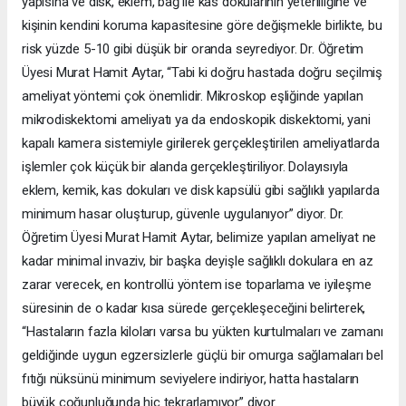
yapısına ve disk, eklem, bağ ile kas dokularının yeterliliğine ve
kişinin kendini koruma kapasitesine göre değişmekle birlikte, bu
risk yüzde 5-10 gibi düşük bir oranda seyrediyor. Dr. Öğretim
Üyesi Murat Hamit Aytar, “Tabi ki doğru hastada doğru seçilmiş
ameliyat yöntemi çok önemlidir. Mikroskop eşliğinde yapılan
mikrodiskektomi ameliyatı ya da endoskopik diskektomi, yani
kapalı kamera sistemiyle girilerek gerçekleştirilen ameliyatlarda
işlemler çok küçük bir alanda gerçekleştiriliyor. Dolayısıyla
eklem, kemik, kas dokuları ve disk kapsülü gibi sağlıklı yapılarda
minimum hasar oluşturup, güvenle uygulanıyor” diyor. Dr.
Öğretim Üyesi Murat Hamit Aytar, belimize yapılan ameliyat ne
kadar minimal invaziv, bir başka deyişle sağlıklı dokulara en az
zarar verecek, en kontrollü yöntem ise toparlama ve iyileşme
süresinin de o kadar kısa sürede gerçekleşeceğini belirterek,
“Hastaların fazla kiloları varsa bu yükten kurtulmaları ve zamanı
geldiğinde uygun egzersizlerle güçlü bir omurga sağlamaları bel
fıtığı nüksünü minimum seviyelere indiriyor, hatta hastaların
büyük çoğunluğunda hiç tekrarlamıyor” diyor.