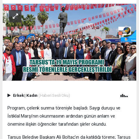
Erkek
|
Kadın
(Haberi Sesli Oku)
Program, çelenk sunma töreniyle başladı. Saygı duruşu ve
İstiklal Marşı’nın okunmasının ardından günün anlam ve
önemine ilişkin öğrenciler tarafından şiirler okundu.
Tarsus Belediye Başkanı Ali Boltaç’ın da katıldığı törene; Tarsus