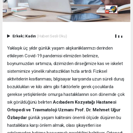
Erkek
|
Kadın
(Haberi Sesli Oku)
Yaklaşık üç yıldır günlük yaşam alışkanlıklarımızı derinden
etkileyen Covid-19 pandemisi elimizden belimize,
boynumuzdan sırtımıza, dizimizden dirseğimize kas ve iskelet
sistemimize yönelik rahatsızlıkları hızla artırdı. Fiziksel
aktivitelerin kısıtlanması, bilgisayar karşısında uzun süreli duruş
bozuklukları ve kilo alımı gibi faktörlerle gerek çocuklarda
gerekse yetişkinlerde omurga hastalıklarının son dönemde çok
sık görüldüğünü belirten
Acıbadem Kozyatağı Hastanesi
Ortopedi ve Travmatoloji Uzmanı Prof. Dr. Mehmet Uğur
Özbaydar
günlük yaşam kalitesini önemli ölçüde düşüren bu
hastalıklara karşı önlem almak, olası şikayetleri ise
ertelemeden hekime başvurmak gerektiğini belirtiyor. Ortopedi