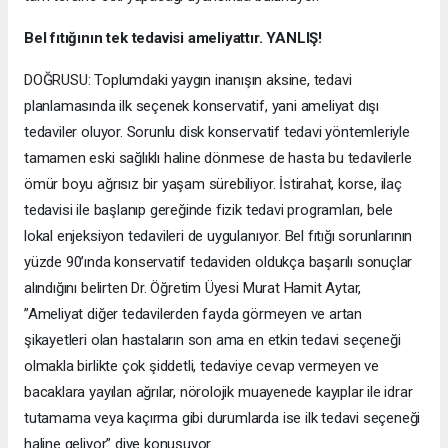
Bel fıtığının tek tedavisi ameliyattır. YANLIŞ!
DOĞRUSU: Toplumdaki yaygın inanışın aksine, tedavi
planlamasında ilk seçenek konservatif, yani ameliyat dışı
tedaviler oluyor. Sorunlu disk konservatif tedavi yöntemleriyle
tamamen eski sağlıklı haline dönmese de hasta bu tedavilerle
ömür boyu ağrısız bir yaşam sürebiliyor. İstirahat, korse, ilaç
tedavisi ile başlanıp gereğinde fizik tedavi programları, bele
lokal enjeksiyon tedavileri de uygulanıyor. Bel fıtığı sorunlarının
yüzde 90’ında konservatif tedaviden oldukça başarılı sonuçlar
alındığını belirten Dr. Öğretim Üyesi Murat Hamit Aytar,
”Ameliyat diğer tedavilerden fayda görmeyen ve artan
şikayetleri olan hastaların son ama en etkin tedavi seçeneği
olmakla birlikte çok şiddetli, tedaviye cevap vermeyen ve
bacaklara yayılan ağrılar, nörolojik muayenede kayıplar ile idrar
tutamama veya kaçırma gibi durumlarda ise ilk tedavi seçeneği
haline geliyor” diye konuşuyor.