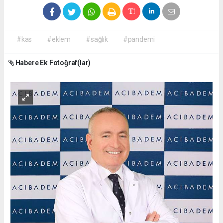
#kas
#eklem
#sağlık
#pandemi
Habere Ek Fotoğraf(lar)