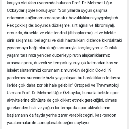
karşıya oldukları uyarısında bulunan Prof. Dr. Mehmet Uğur
Özbaydar şöyle konuşuyor: “Son yıllarda uygun çalışma
ortamının sağlanamaması postür bozukluklarını yaygınlaştırdı.
Pek çok kişide; boyunda düzleşme, sırt ağrısı ve fibromiyalji,
omuzda, dirsekte ve elde tendinit (iltihaplanma), el ve bilekte
sinir sıkışması, bel ağrısı ve disk hastalıkları, dizlerde kıkırdaktaki
yıpranmaya bağlı olarak ağrı sorunuyla karşılaşıyoruz. Günlük
yaşam tarzımızı yeniden düzenleyip rutin alışkanlıklarımız
arasına sporu, düzenli ve tempolu yürüyüşü katmadan kas ve
iskelet sistemimizi korumamız mümkün değildir. Covid 19
pandemisi sürecinde hızla yaygınlaşan bu hastalıkların tedavisi
ileride çok daha zor bir hale gelebilir.” Ortopedi ve Travmatoloji
Uzmanı Prof. Dr. Mehmet Uğur Özbaydar, bununla birlikte spor
aktivitelerine dönüşte de çok dikkat etmek gerektiğini, olması
gerekenden hızlı ve yoğun bir tempoda spor aktivitelerine
başlamanın da fayda yerine zarar verebileceğini, kas-tendon
yaralanmaları ile sonuçlanabileceğini söylüyor.