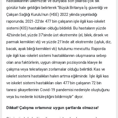
hastalıklarının ülkemizde ve dünyada son yıllarda çok sık
görülür hale geldiğini belirterek “Büyük Britanya İş güvenliği ve
Çalışan Sağlığı Kurulu’nun (HSE) 2022 yılında yayınladığı
raporunda; 2021-22’de 477 bin çalışanın işle ilgili kas-iskelet
sistemi (KİS) hastalıkları olduğu bildirildi. Bu hastaların yüzde
42’sinde bel, yüzde 37’sinde üst ekstremite (el, bilek, dirsek ve
parmak kemikleri vb) ve yüzde 21’inde alt ekstremite (uyluk, diz,
bacak, ayak bileği kemikleri vb) tutulumu mevcuttu. Raporda
işle ilgili kas-iskelet sistemi hastalıklarının oluşmasına sebep
olan ana faktörlerin, uygun olmayan pozisyonda klavye ile
çalışma veya tekrarlayan zorlamalar olduğu belirtildi. Kas ve
iskelet sistemi hastalıkları halen artma eğiliminde. İşle ilgili kas
ve iskelet sistemi hastalıkları olan 477 bin çalışanın 72 bin
tanesi şikayetlerinin Covid-19 pandemisi nedeniyle oluştuğunu
veya bu nedenle kötüleştiğini bildirmiştir” diyor.
Dikkat! Çalışma ortamınız uygun şartlarda olmazsa!