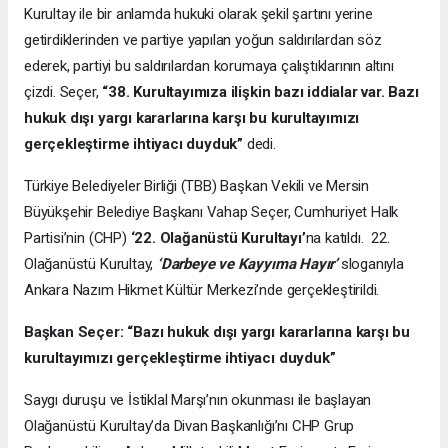
Kurultay ile bir anlamda hukuki olarak şekil şartını yerine
getirdiklerinden ve partiye yapılan yoğun saldırılardan söz
ederek, partiyi bu saldırılardan korumaya çalıştıklarının altını
çizdi. Seçer,
“38. Kurultayımıza ilişkin bazı iddialar var. Bazı
hukuk dışı yargı kararlarına karşı bu kurultayımızı
gerçekleştirme ihtiyacı duyduk”
dedi.
Türkiye Belediyeler Birliği (TBB) Başkan Vekili ve Mersin
Büyükşehir Belediye Başkanı Vahap Seçer, Cumhuriyet Halk
Partisi’nin (CHP)
‘22. Olağanüstü Kurultayı’
na katıldı. 22.
Olağanüstü Kurultay,
‘Darbeye ve Kayyıma Hayır’
sloganıyla
Ankara Nazım Hikmet Kültür Merkezi’nde gerçekleştirildi.
Başkan Seçer: “Bazı hukuk dışı yargı kararlarına karşı bu
kurultayımızı gerçekleştirme ihtiyacı duyduk”
Saygı duruşu ve İstiklal Marşı’nın okunması ile başlayan
Olağanüstü Kurultay’da Divan Başkanlığı’nı CHP Grup