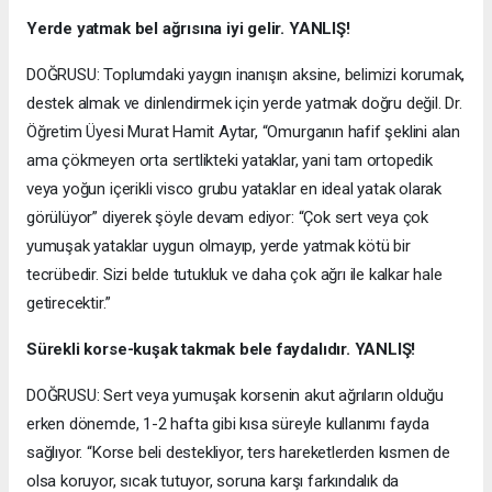
Yerde yatmak bel ağrısına iyi gelir. YANLIŞ!
DOĞRUSU: Toplumdaki yaygın inanışın aksine, belimizi korumak,
destek almak ve dinlendirmek için yerde yatmak doğru değil. Dr.
Öğretim Üyesi Murat Hamit Aytar, “Omurganın hafif şeklini alan
ama çökmeyen orta sertlikteki yataklar, yani tam ortopedik
veya yoğun içerikli visco grubu yataklar en ideal yatak olarak
görülüyor” diyerek şöyle devam ediyor: “Çok sert veya çok
yumuşak yataklar uygun olmayıp, yerde yatmak kötü bir
tecrübedir. Sizi belde tutukluk ve daha çok ağrı ile kalkar hale
getirecektir.”
Sürekli korse-kuşak takmak bele faydalıdır. YANLIŞ!
DOĞRUSU: Sert veya yumuşak korsenin akut ağrıların olduğu
erken dönemde, 1-2 hafta gibi kısa süreyle kullanımı fayda
sağlıyor. “Korse beli destekliyor, ters hareketlerden kısmen de
olsa koruyor, sıcak tutuyor, soruna karşı farkındalık da