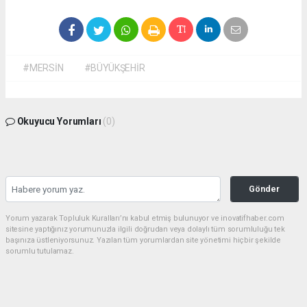
#MERSİN
#BÜYÜKŞEHİR
Okuyucu Yorumları
(0)
Gönder
Yorum yazarak Topluluk Kuralları’nı kabul etmiş bulunuyor ve inovatifhaber.com
sitesine yaptığınız yorumunuzla ilgili doğrudan veya dolaylı tüm sorumluluğu tek
başınıza üstleniyorsunuz. Yazılan tüm yorumlardan site yönetimi hiçbir şekilde
sorumlu tutulamaz.