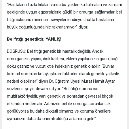
“Hastaların fazla kiloları varsa bu yükten kurtulmaları ve zamanı
geldiğinde uygun egzersizlerle güçlü bir omurga sağlamaları bel
fıtığı nüksünü minimum seviyelere indiriyor, hatta hastaların
büyük çoğunluğunda hiç tekrarlamıyor” diyor.
Bel fıtığı genetiktir. YANLIŞ!
DOĞRUSU: Bel fıtığı genetik bir hastalık değildir. Ancak
omurganızın yapısı, disk kalitesi, eklem yapılarınızın gücü, bağ
doku çatınız ve vücut kitle indeksiniz genetik olabilir. “Bunlar
bele ait sorunları kolaylaştıran faktörler olarak genetik yatkınlık
nedeni olabilirler” diyen Dr. Öğretim Üyesi Murat Hamit Aytar,
sözlerine şöyle devam ediyor: “Bel fıtığı sorunu ise
multifaktöriyeldir, yani genetik ve sonradan çevresel birçok
etkenden neden alır. Ailenizde bel ile omurga sorunları sık
görülüyorsa bu daha dikkatli olmanız ve koruma önerilere
uymanızın daha da önemli olduğu anlamına gelir.”