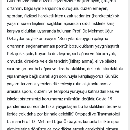
Günümüzde hala düzenli egzersizlere başlamayan, çalışma
ortamını, bilgisayar karşısında duruşunu düzenlemeyen,
spordan, fiziksel hareketlilikten uzak sedanter (hareketsiz) bir
yaşam süren kişilerin sağlıkları açısından ciddi risklerle karşı
karşıya oldukları uyarısında bulunan Prof. Dr. Mehmet Uğur
Özbaydar şöyle konuşuyor: “Son yıllarda uygun çalışma
ortamının sağlanamaması postür bozukluklarını yaygınlaştırdı.
Pek çok kişide; boyunda düzleşme, sırt ağrısı ve fibromiyalji,
omuzda, dirsekte ve elde tendinit (iltihaplanma), el ve bilekte
sinir sıkışması, bel ağrısı ve disk hastalıkları, dizlerde kıkırdaktaki
yıpranmaya bağlı olarak ağrı sorunuyla karşılaşıyoruz. Günlük
yaşam tarzımızı yeniden düzenleyip rutin alışkanlıklarımız
arasına sporu, düzenli ve tempolu yürüyüşü katmadan kas ve
iskelet sistemimizi korumamız mümkün değildir. Covid 19
pandemisi sürecinde hızla yaygınlaşan bu hastalıkların tedavisi
ileride çok daha zor bir hale gelebilir.” Ortopedi ve Travmatoloji
Uzmanı Prof. Dr. Mehmet Uğur Özbaydar, bununla birlikte spor
aktivitelerine dönüşte de çok dikkat etmek gerektiğini, olması