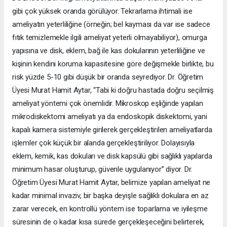
gibi çok yüksek oranda görülüyor. Tekrarlama ihtimali ise
ameliyatın yeterliliğine (örneğin; bel kayması da var ise sadece
fıtık temizlemekle ilgili ameliyat yeterli olmayabiliyor), omurga
yapısına ve disk, eklem, bağ ile kas dokularının yeterliliğine ve
kişinin kendini koruma kapasitesine göre değişmekle birlikte, bu
risk yüzde 5-10 gibi düşük bir oranda seyrediyor. Dr. Öğretim
Üyesi Murat Hamit Aytar, “Tabi ki doğru hastada doğru seçilmiş
ameliyat yöntemi çok önemlidir. Mikroskop eşliğinde yapılan
mikrodiskektomi ameliyatı ya da endoskopik diskektomi, yani
kapalı kamera sistemiyle girilerek gerçekleştirilen ameliyatlarda
işlemler çok küçük bir alanda gerçekleştiriliyor. Dolayısıyla
eklem, kemik, kas dokuları ve disk kapsülü gibi sağlıklı yapılarda
minimum hasar oluşturup, güvenle uygulanıyor” diyor. Dr.
Öğretim Üyesi Murat Hamit Aytar, belimize yapılan ameliyat ne
kadar minimal invaziv, bir başka deyişle sağlıklı dokulara en az
zarar verecek, en kontrollü yöntem ise toparlama ve iyileşme
süresinin de o kadar kısa sürede gerçekleşeceğini belirterek,