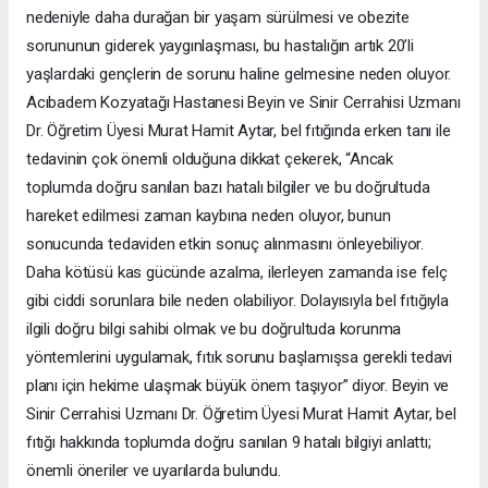
nedeniyle daha durağan bir yaşam sürülmesi ve obezite
sorununun giderek yaygınlaşması, bu hastalığın artık 20’li
yaşlardaki gençlerin de sorunu haline gelmesine neden oluyor.
Acıbadem Kozyatağı Hastanesi Beyin ve Sinir Cerrahisi Uzmanı
Dr. Öğretim Üyesi Murat Hamit Aytar, bel fıtığında erken tanı ile
tedavinin çok önemli olduğuna dikkat çekerek, “Ancak
toplumda doğru sanılan bazı hatalı bilgiler ve bu doğrultuda
hareket edilmesi zaman kaybına neden oluyor, bunun
sonucunda tedaviden etkin sonuç alınmasını önleyebiliyor.
Daha kötüsü kas gücünde azalma, ilerleyen zamanda ise felç
gibi ciddi sorunlara bile neden olabiliyor. Dolayısıyla bel fıtığıyla
ilgili doğru bilgi sahibi olmak ve bu doğrultuda korunma
yöntemlerini uygulamak, fıtık sorunu başlamışsa gerekli tedavi
planı için hekime ulaşmak büyük önem taşıyor” diyor. Beyin ve
Sinir Cerrahisi Uzmanı Dr. Öğretim Üyesi Murat Hamit Aytar, bel
fıtığı hakkında toplumda doğru sanılan 9 hatalı bilgiyi anlattı;
önemli öneriler ve uyarılarda bulundu.