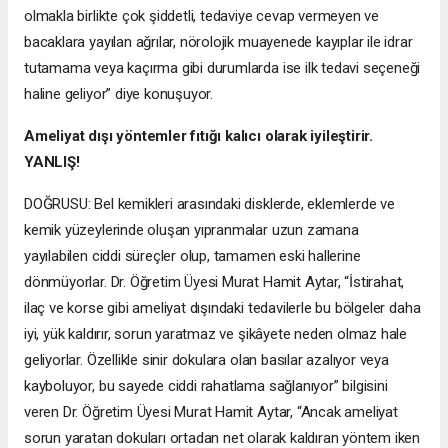
olmakla birlikte çok şiddetli, tedaviye cevap vermeyen ve
bacaklara yayılan ağrılar, nörolojik muayenede kayıplar ile idrar
tutamama veya kaçırma gibi durumlarda ise ilk tedavi seçeneği
haline geliyor” diye konuşuyor.
Ameliyat dışı yöntemler fıtığı kalıcı olarak iyileştirir.
YANLIŞ!
DOĞRUSU: Bel kemikleri arasındaki disklerde, eklemlerde ve
kemik yüzeylerinde oluşan yıpranmalar uzun zamana
yayılabilen ciddi süreçler olup, tamamen eski hallerine
dönmüyorlar. Dr. Öğretim Üyesi Murat Hamit Aytar, “İstirahat,
ilaç ve korse gibi ameliyat dışındaki tedavilerle bu bölgeler daha
iyi, yük kaldırır, sorun yaratmaz ve şikâyete neden olmaz hale
geliyorlar. Özellikle sinir dokulara olan basılar azalıyor veya
kayboluyor, bu sayede ciddi rahatlama sağlanıyor” bilgisini
veren Dr. Öğretim Üyesi Murat Hamit Aytar, “Ancak ameliyat
sorun yaratan dokuları ortadan net olarak kaldıran yöntem iken