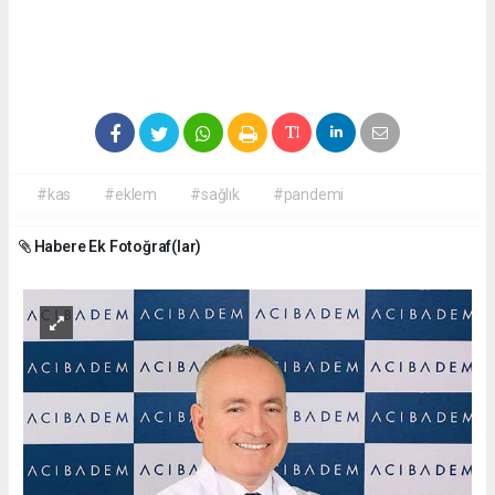
#kas
#eklem
#sağlık
#pandemi
Habere Ek Fotoğraf(lar)