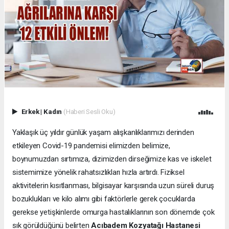
Erkek
|
Kadın
(Haberi Sesli Oku)
Yaklaşık üç yıldır günlük yaşam alışkanlıklarımızı derinden
etkileyen Covid-19 pandemisi elimizden belimize,
boynumuzdan sırtımıza, dizimizden dirseğimize kas ve iskelet
sistemimize yönelik rahatsızlıkları hızla artırdı. Fiziksel
aktivitelerin kısıtlanması, bilgisayar karşısında uzun süreli duruş
bozuklukları ve kilo alımı gibi faktörlerle gerek çocuklarda
gerekse yetişkinlerde omurga hastalıklarının son dönemde çok
sık görüldüğünü belirten
Acıbadem Kozyatağı Hastanesi