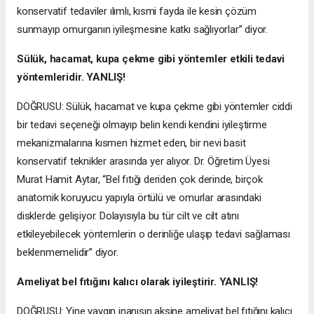
konservatif tedaviler ılımlı, kısmi fayda ile kesin çözüm
sunmayıp omurganın iyileşmesine katkı sağlıyorlar” diyor.
Sülük, hacamat, kupa çekme gibi yöntemler etkili tedavi
yöntemleridir. YANLIŞ!
DOĞRUSU: Sülük, hacamat ve kupa çekme gibi yöntemler ciddi
bir tedavi seçeneği olmayıp belin kendi kendini iyileştirme
mekanizmalarına kısmen hizmet eden, bir nevi basit
konservatif teknikler arasında yer alıyor. Dr. Öğretim Üyesi
Murat Hamit Aytar, “Bel fıtığı deriden çok derinde, birçok
anatomik koruyucu yapıyla örtülü ve omurlar arasındaki
disklerde gelişiyor. Dolayısıyla bu tür cilt ve cilt atını
etkileyebilecek yöntemlerin o derinliğe ulaşıp tedavi sağlaması
beklenmemelidir” diyor.
Ameliyat bel fıtığını kalıcı olarak iyileştirir. YANLIŞ!
DOĞRUSU: Yine yaygın inanışın aksine ameliyat bel fıtığını kalıcı