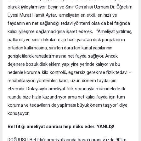
olarak iyileştirmiyor. Beyin ve Sinir Cerrahisi Uzmanı Dr. Öğretim
Üyesi Murat Hamit Aytar, ameliyatın en etkili, en hızlı ve
faydanın en net sağlandığı tedavi yöntemi olsa da bel fıtığında
kalıcı iyileşme sağlamadığına işaret ederek, “Ameliyat yırtılmış,
patlamış ve sinir dokuları ezip bası yaratan disk parçalarının
ortadan kalkmasına, sinirleri daraltan kanal yapılarının
genişletilerek rahatlatılmasına net fayda sağlıyor. Ancak
dejenere bozuk disk eklem yapı yine yerinde kalıyor ve bu
nedenle koruma, kilo kontrolü, egzersiz gerekirse fizik tedavi –
rehabilitasyon yöntemleri kalıcı, uzun dönem fayda için
elzemdir. Dolayısıyla ameliyat fıtık sorunuyla mücadelede ilk
raundu bize hızla kazandırıyor ama net kalıcı fayda için tüm
koruma ve tedavilerin de yapılması büyük önem taşıyor” diye
konuşuyor.
Bel fıtığı ameliyat sonrası hep nüks eder. YANLIŞ!
DOĞRUSU: Bel fıtığı ameliyatlarında başarı oranı yüzde 90’lar