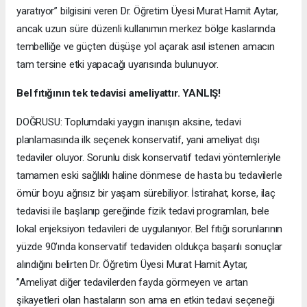
yaratıyor” bilgisini veren Dr. Öğretim Üyesi Murat Hamit Aytar,
ancak uzun süre düzenli kullanımın merkez bölge kaslarında
tembelliğe ve güçten düşüşe yol açarak asıl istenen amacın
tam tersine etki yapacağı uyarısında bulunuyor.
Bel fıtığının tek tedavisi ameliyattır. YANLIŞ!
DOĞRUSU: Toplumdaki yaygın inanışın aksine, tedavi
planlamasında ilk seçenek konservatif, yani ameliyat dışı
tedaviler oluyor. Sorunlu disk konservatif tedavi yöntemleriyle
tamamen eski sağlıklı haline dönmese de hasta bu tedavilerle
ömür boyu ağrısız bir yaşam sürebiliyor. İstirahat, korse, ilaç
tedavisi ile başlanıp gereğinde fizik tedavi programları, bele
lokal enjeksiyon tedavileri de uygulanıyor. Bel fıtığı sorunlarının
yüzde 90’ında konservatif tedaviden oldukça başarılı sonuçlar
alındığını belirten Dr. Öğretim Üyesi Murat Hamit Aytar,
”Ameliyat diğer tedavilerden fayda görmeyen ve artan
şikayetleri olan hastaların son ama en etkin tedavi seçeneği