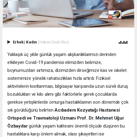
Erkek
|
Kadın
(Haberi Sesli Oku)
Yaklaşık üç yıldır günlük yaşam alışkanlıklarımızı derinden
etkileyen Covid-19 pandemisi elimizden belimize,
boynumuzdan sırtımıza, dizimizden dirseğimize kas ve iskelet
sistemimize yönelik rahatsızlıkları hızla artırdı. Fiziksel
aktivitelerin kısıtlanması, bilgisayar karşısında uzun süreli duruş
bozuklukları ve kilo alımı gibi faktörlerle gerek çocuklarda
gerekse yetişkinlerde omurga hastalıklarının son dönemde çok
sık görüldüğünü belirten
Acıbadem Kozyatağı Hastanesi
Ortopedi ve Travmatoloji Uzmanı Prof. Dr. Mehmet Uğur
Özbaydar
günlük yaşam kalitesini önemli ölçüde düşüren bu
hastalıklara karşı önlem almak, olası şikayetleri ise