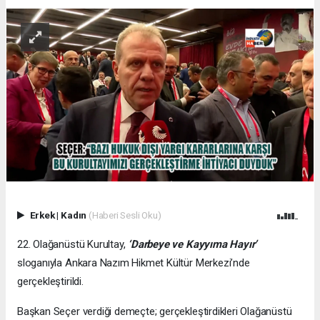
Erkek
|
Kadın
(Haberi Sesli Oku)
22. Olağanüstü Kurultay,
‘Darbeye ve Kayyıma Hayır’
sloganıyla Ankara Nazım Hikmet Kültür Merkezi’nde
gerçekleştirildi.
Başkan Seçer verdiği demeçte; gerçekleştirdikleri Olağanüstü