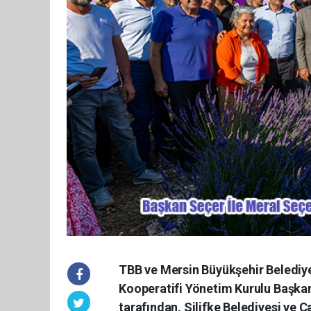
TBB ve Mersin Büyükşehir Belediy
Kooperatifi Yönetim Kurulu Başkan
tarafından, Silifke Belediyesi ve 