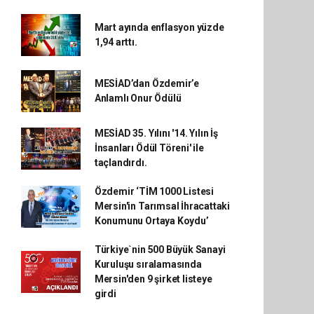
Mart ayında enflasyon yüzde
1,94 arttı.
MESİAD’dan Özdemir’e
Anlamlı Onur Ödülü
MESİAD 35. Yılını '14. Yılın İş
İnsanları Ödül Töreni' ile
taçlandırdı.
Özdemir ‘TİM 1000 Listesi
Mersin'in Tarımsal İhracattaki
Konumunu Ortaya Koydu’
Türkiye`nin 500 Büyük Sanayi
Kuruluşu sıralamasında
Mersin'den 9 şirket listeye
girdi