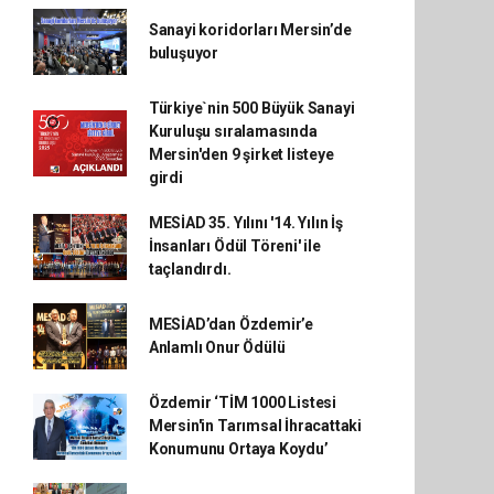
Sanayi koridorları Mersin’de
buluşuyor
Türkiye`nin 500 Büyük Sanayi
Kuruluşu sıralamasında
Mersin'den 9 şirket listeye
girdi
MESİAD 35. Yılını '14. Yılın İş
İnsanları Ödül Töreni' ile
taçlandırdı.
MESİAD’dan Özdemir’e
Anlamlı Onur Ödülü
Özdemir ‘TİM 1000 Listesi
Mersin'in Tarımsal İhracattaki
Konumunu Ortaya Koydu’