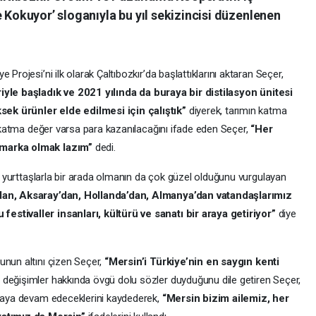
e Kokuyor’ sloganıyla bu yıl sekizincisi düzenlenen
Projesi’ni ilk olarak Çaltıbozkır’da başlattıklarını aktaran Seçer,
riyle başladık ve 2021 yılında da buraya bir distilasyon ünitesi
ek ürünler elde edilmesi için çalıştık”
diyerek, tarımın katma
da katma değer varsa para kazanılacağını ifade eden Seçer,
“Her
 marka olmak lazım”
dedi.
ve yurttaşlarla bir arada olmanın da çok güzel olduğunu vurgulayan
’dan, Aksaray’dan, Hollanda’dan, Almanya’dan vatandaşlarımız
estivaller insanları, kültürü ve sanatı bir araya getiriyor”
diye
unun altını çizen Seçer,
“Mersin’i Türkiye’nin en saygın kenti
ğı değişimler hakkında övgü dolu sözler duyduğunu dile getiren Seçer,
şmaya devam edeceklerini kaydederek,
“Mersin bizim ailemiz, her