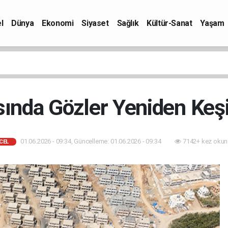
l
Dünya
Ekonomi
Siyaset
Sağlık
Kültür-Sanat
Yaşam
ında Gözler Yeniden Keş
01.06.2026 - 09:34, Güncelleme: 01.06.2026 - 09:34
7142+ kez okun
CEL