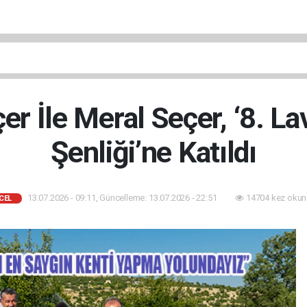
r İle Meral Seçer, ‘8. L
Şenliği’ne Katıldı
13.07.2026 - 09:11, Güncelleme: 13.07.2026 - 22:51
14704 kez okun
CEL