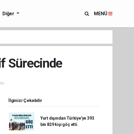
Diğer
MENÜ
if Sürecinde
du.
İlginizi Çekebilir
Yurt dışından Türkiye'ye 393
bin 829 kişi göç etti.