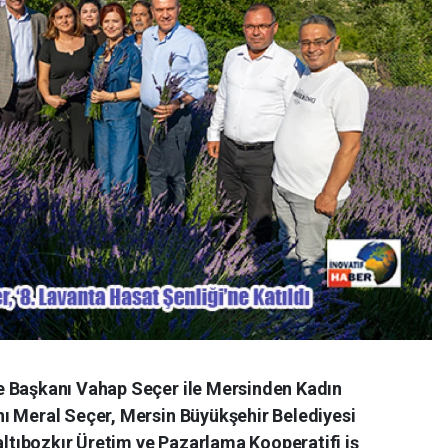
e Başkanı Vahap Seçer ile Mersinden Kadın
ı Meral Seçer, Mersin Büyükşehir Belediyesi
Çaltıbozkır Üretim ve Pazarlama Kooperatifi iş