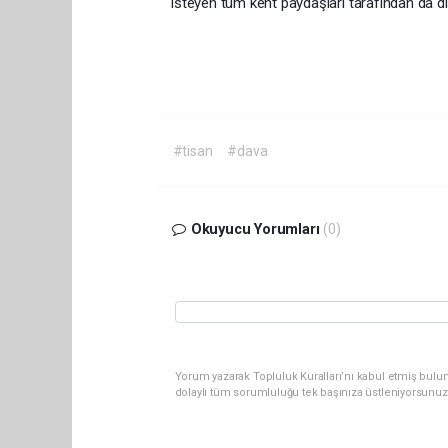
isteyen tüm kent paydaşları tarafından da dik
#tisan
#dava
Okuyucu Yorumları
(0)
Yorum yazarak Topluluk Kuralları’nı kabul etmiş bulun
dolaylı tüm sorumluluğu tek başınıza üstleniyorsunuz