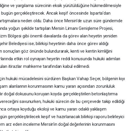
diğine ve yargılama sürecinin eksik yürütüldüğüne hükmedilmesiyle
rini bugün gerçekleştirecek. Ancak keşif öncesinde Isparta’dan
a tartışmalara neden oldu. Daha önce Mersin’de uzun süre gündemde
unda yoğun şekilde tartışılan Mersin Limanı Genişleme Projesi,
m Bölgesi gibi önemli davalarda da görev alan heyetin yeniden
hir Belediyesi ise; bilirkişi heyetinin daha önce görev aldığı
n sonuçları göz önünde bulundurarak, kenti ve kentin kimliğini
rlarında etkin rol oynayan heyetin reddi konusunda hukuki adımları
ulan itirazlar mahkeme tarafından kabul edilmedi.
çin hukuki mücadelesini sürdüren Başkan Vahap Seçer, bölgenin kıyı
yaşam alanlarının korunmasının kamu yararı açısından zorunluluk
lardır doğal dokusunu koruyan koyda gerçekleştirilen betonlaştırma
 vereceğini savunurken, hukuki sürecin de bu çerçevede takip edildiği
unca ortaya koyduğu ekoloji ve kamu yararı odaklı yaklaşım
ün gerçekleştirilecek keşif ve hazırlanacak bilirkişi raporu belirleyici
önem arz eden inceleme Mersin’in doğal değerlerinin korunmasını