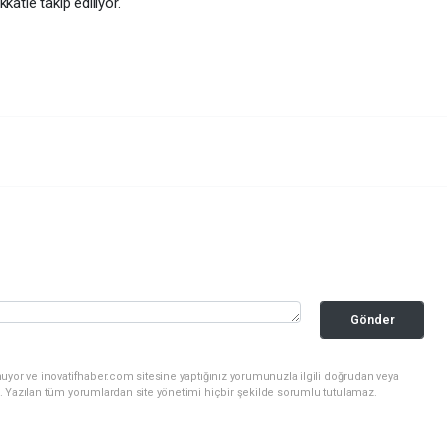
katle takip ediliyor.
Gönder
uyor ve inovatifhaber.com sitesine yaptığınız yorumunuzla ilgili doğrudan veya
. Yazılan tüm yorumlardan site yönetimi hiçbir şekilde sorumlu tutulamaz.