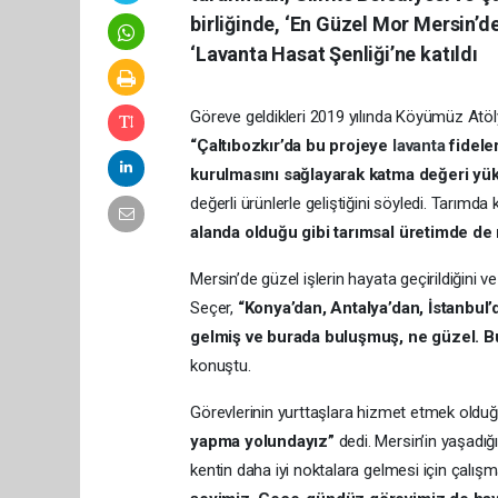
birliğinde, ‘En Güzel Mor Mersin’d
‘Lavanta Hasat Şenliği’ne katıldı
Göreve geldikleri 2019 yılında Köyümüz Atölye 
“Çaltıbozkır’da bu projeye
lavanta
fidele
kurulmasını sağlayarak katma değeri yüks
değerli ürünlerle geliştiğini söyledi. Tarım
alanda olduğu gibi tarımsal üretimde de
Mersin’de güzel işlerin hayata geçirildiğini 
Seçer,
“Konya’dan, Antalya’dan, İstanbul
gelmiş ve burada buluşmuş, ne güzel. Bu f
konuştu.
Görevlerinin yurttaşlara hizmet etmek olduğ
yapma yolundayız”
dedi. Mersin’in yaşadı
kentin daha iyi noktalara gelmesi için çalı