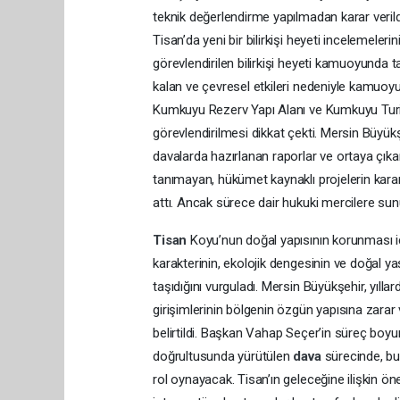
teknik değerlendirme yapılmadan karar veril
Tisan’da yeni bir bilirkişi heyeti incelemele
görevlendirilen bilirkişi heyeti kamuoyund
kalan ve çevresel etkileri nedeniyle kamuoy
Kumkuyu Rezerv Yapı Alanı ve Kumkuyu Turiz
görevlendirilmesi dikkat çekti. Mersin Büyükşe
davalarda hazırlanan raporlar ve ortaya çıka
tanımayan, hükümet kaynaklı projelerin kara
attı. Ancak sürece dair hukuki mercilere sun
Tisan
Koyu’nun doğal yapısının korunması i
karakterinin, ekolojik dengesinin ve doğal 
taşıdığını vurguladı. Mersin Büyükşehir, yıl
girişimlerinin bölgenin özgün yapısına zarar
belirtildi. Başkan Vahap Seçer’in süreç boy
doğrultusunda yürütülen
dava
sürecinde, bug
rol oynayacak. Tisan’ın geleceğine ilişkin 