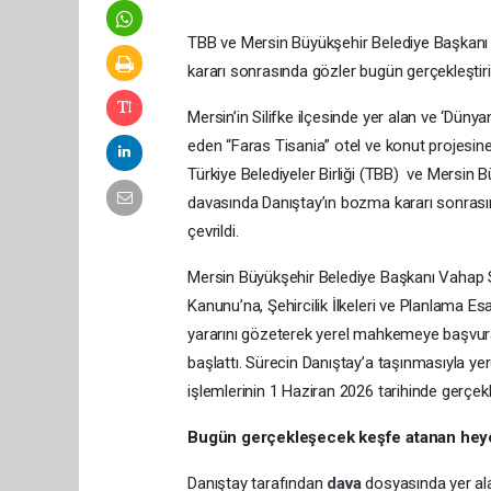
TBB ve Mersin Büyükşehir Belediye Başkanı 
kararı sonrasında gözler bugün gerçekleştirile
Mersin’in Silifke ilçesinde yer alan ve ‘Düny
eden “Faras Tisania” otel ve konut projesine
Türkiye Belediyeler Birliği (TBB) ve Mersin 
davasında Danıştay’ın bozma kararı sonrasınd
çevrildi.
Mersin Büyükşehir Belediye Başkanı Vahap 
Kanunu’na, Şehircilik İlkeleri ve Planlama Es
yararını gözeterek yerel mahkemeye başvura
başlattı. Sürecin Danıştay’a taşınmasıyla ye
işlemlerinin 1 Haziran 2026 tarihinde gerçekle
Bugün gerçekleşecek keşfe atanan hey
Danıştay tarafından
dava
dosyasında yer alan