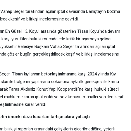
Vahap Seçer tarafından açılan iptal davasında Danıştay’ın bozma
cek keşif ve bilirkişi incelemesine çevrildi.
anın En Güzel 13. Koyu’ arasında gösterilen
Tisan
Koyu’nda devam
 karşı yürütülen hukuki mücadelede kritik bir aşamaya gelindi.
Büyükşehir Belediye Başkanı Vahap Seçer tarafından açılan iptal
a gözler bugün gerçekleştirilecek keşif ve bilirkişi incelemesine
Seçer,
Tisan
kıyılarının betonlaştırılmasına karşı 2024 yılında Kıyı
asları ile bölgenin yapılaşma dokusuna aykırılık gerekçesi ile kamu
rak Faras Akdeniz Konut Yapı Kooperatifi’ne karşı hukuki süreci
rel mahkeme kararı iptal edildi ve söz konusu mahallin yeniden keşif
ştirilmesine karar verildi.
etin önceki
dava
kararları tartışmalara yol açtı
 bilirkişi raporları arasındaki çelişkilerin giderilmediğine, yeterli