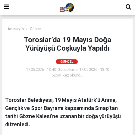
Anasayfa
Güncel
Toroslar’da 19 Mayıs Doğa
Yürüyüşü Coşkuyla Yapıldı
GÜNCEL
17.05.2026 - 13:40, Güncelleme: 17.05.2026 - 13:40
6269+ kez okundu.
Toroslar Belediyesi, 19 Mayıs Atatürk’ü Anma,
Gençlik ve Spor Bayramı kapsamında Sinap’tan
tarihi Gözne Kalesi’ne uzanan bir doğa yürüyüşü
düzenledi.