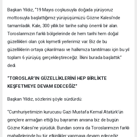
Başkan Yıldız, “19 Mayıs coşkusuyla doğada yürüyoruz
mottosuyla başlattığımız yürüyüşümüzü Gözne Kalesi’nde
tamamladık. Kale, 300 yıllık bir tarihe sahip önemli bir alan.
Toroslarımızın farklı bölgelerinde de hem tarihi hem doğal
güzellikleri olan çok kıymetli yerlerimiz var. Biz de bu
güzelliklerin ortaya çıkarılması ve halkımıza tanıtılması için bu yıl
toplam 6 yürüyüş gerçekleştireceğiz. İlkini burada başlattık.”
dedi.
“TOROSLAR’IN GÜZELLİKLERİNİ HEP BİRLİKTE
KEŞFETMEYE DEVAM EDECEĞİZ”
Başkan Yıldız, sözlerini şöyle sürdürdü:
“Cumhuriyetimizin kurucusu Gazi Mustafa Kemal Atatürk’ün
gençlere armağan ettiği bu bayramın anısına biz de bugün
Gözne Kalesi’ne yürüdük. Bundan sonra da Toroslarımızın farklı
mahallelerinde bu tür etkinlikler yapmaya devam edeceğiz.