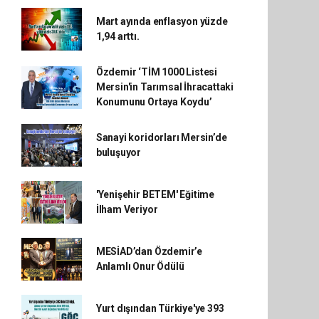
Mart ayında enflasyon yüzde
1,94 arttı.
Özdemir ‘TİM 1000 Listesi
Mersin'in Tarımsal İhracattaki
Konumunu Ortaya Koydu’
Sanayi koridorları Mersin’de
buluşuyor
'Yenişehir BETEM' Eğitime
İlham Veriyor
MESİAD’dan Özdemir’e
Anlamlı Onur Ödülü
Yurt dışından Türkiye'ye 393