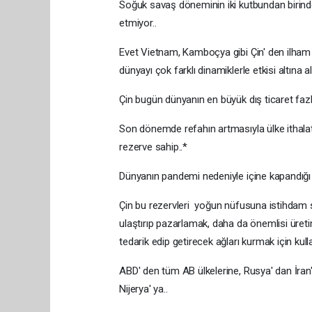
Soğuk savaş döneminin iki kutbundan birinde 
etmiyor..
Evet Vietnam, Kamboçya gibi Çin' den ilham 
dünyayı çok farklı dinamiklerle etkisi altına 
Çin bugün dünyanın en büyük dış ticaret fazla
Son dönemde refahın artmasıyla ülke ithalat h
rezerve sahip..*
Dünyanın pandemi nedeniyle içine kapandığı 20
Çin bu rezervleri yoğun nüfusuna istihdam 
ulaştırıp pazarlamak, daha da önemlisi üreti
tedarik edip getirecek ağları kurmak için kulla
ABD' den tüm AB ülkelerine, Rusya' dan İran'
Nijerya' ya..