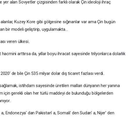
yer alan Sovyetler çizgisinden farklı olarak Çin ideoloji ihraç
alanlar, Kuzey Kore gibi gölgesine sığınanlar var ama Çin bugün
alan bir modeli geliştirip, uygulamakta…
sı veren ülkesi..
acmini arttırsa da, yıllar boyu ihracat sayesinde trilyonlarca dolarlık
20' de bile Çin 535 milyar dolar dış ticaret fazlası verdi..
sağlamak, istihdam sayesinde üretilen malları dünyanın her yanına
m için gerekli olan her türlü maddeyi de bulunduğu bölgelerden
nıyor..
 a, Endonezya' dan Pakistan' a, Somali' den Sudan' a, Nijer' den