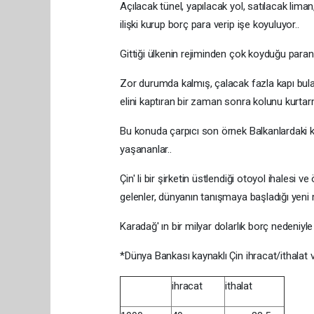
Açılacak tünel, yapılacak yol, satılacak lima
ilişki kurup borç para verip işe koyuluyor..
Gittiği ülkenin rejiminden çok koyduğu paranı
Zor durumda kalmış, çalacak fazla kapı bul
elini kaptıran bir zaman sonra kolunu kurta
Bu konuda çarpıcı son örnek Balkanlardaki k
yaşananlar..
Çin' li bir şirketin üstlendiği otoyol ihales
gelenler, dünyanın tanışmaya başladığı yeni
Karadağ' ın bir milyar dolarlık borç nedeniyl
*Dünya Bankası kaynaklı Çin ihracat/ithalat ve
ihracat
ithalat