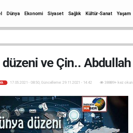
l
Dünya
Ekonomi
Siyaset
Sağlık
Kültür-Sanat
Yaşam
 düzeni ve Çin.. Abdullah
17.05.2021 - 08:50, Güncelleme: 29.11.2021 - 14:42
38889+ kez okun
YA