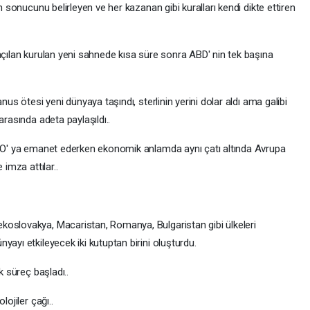
n sonucunu belirleyen ve her kazanan gibi kuralları kendi dikte ettiren
açılan kurulan yeni sahnede kısa süre sonra ABD' nin tek başına
nus ötesi yeni dünyaya taşındı, sterlinin yerini dolar aldı ama galibi
arasında adeta paylaşıldı..
NATO' ya emanet ederken ekonomik anlamda aynı çatı altında Avrupa
 imza attılar..
koslovakya, Macaristan, Romanya, Bulgaristan gibi ülkeleri
yayı etkileyecek iki kutuptan birini oluşturdu.
k süreç başladı..
ojiler çağı..