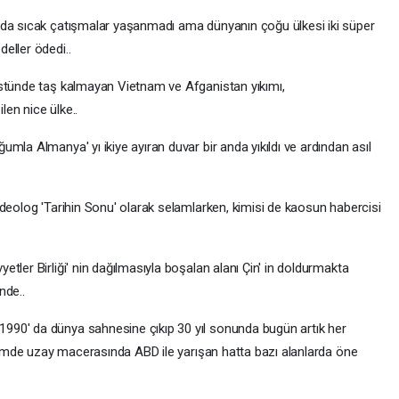
 da sıcak çatışmalar yaşanmadı ama dünyanın çoğu ülkesi iki süper
eller ödedi..
üstünde taş kalmayan Vietnam ve Afganistan yıkımı,
len nice ülke..
mla Almanya' yı ikiye ayıran duvar bir anda yıkıldı ve ardından asıl
deolog 'Tarihin Sonu' olarak selamlarken, kimisi de kaosun habercisi
tler Birliği' nin dağılmasıyla boşalan alanı Çin' in doldurmakta
nde..
90' da dünya sahnesine çıkıp 30 yıl sonunda bugün artık her
işimde uzay macerasında ABD ile yarışan hatta bazı alanlarda öne