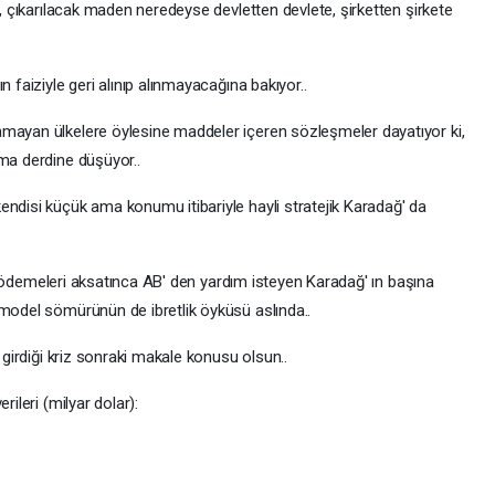
n, çıkarılacak maden neredeyse devletten devlete, şirketten şirkete
n faiziyle geri alınıp alınmayacağına bakıyor..
amayan ülkelere öylesine maddeler içeren sözleşmeler dayatıyor ki,
rma derdine düşüyor..
endisi küçük ama konumu itibariyle hayli stratejik Karadağ' da
i ve ödemeleri aksatınca AB' den yardım isteyen Karadağ' ın başına
 model sömürünün de ibretlik öyküsü aslında..
e girdiği kriz sonraki makale konusu olsun..
rileri (milyar dolar):