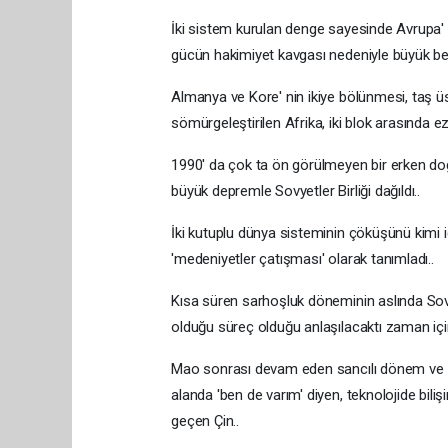
İki sistem kurulan denge sayesinde Avrupa'
gücün hakimiyet kavgası nedeniyle büyük bed
Almanya ve Kore' nin ikiye bölünmesi, taş 
sömürgeleştirilen Afrika, iki blok arasında ezi
1990' da çok ta ön görülmeyen bir erken doğu
büyük depremle Sovyetler Birliği dağıldı..
İki kutuplu dünya sisteminin çöküşünü kimi i
'medeniyetler çatışması' olarak tanımladı..
Kısa süren sarhoşluk döneminin aslında Sovye
olduğu süreç olduğu anlaşılacaktı zaman içi
Mao sonrası devam eden sancılı dönem ve 19
alanda 'ben de varım' diyen, teknolojide bil
geçen Çin..