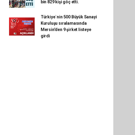
bin 829 kişi göç etti.
Türkiye`nin 500 Büyük Sanayi
Kuruluşu sıralamasında
Mersin'den 9 şirket listeye
girdi