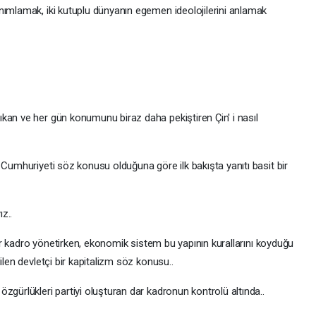
nımlamak, iki kutuplu dünyanın egemen ideolojilerini anlamak
kan ve her gün konumunu biraz daha pekiştiren Çin' i nasıl
 Cumhuriyeti söz konusu olduğuna göre ilk bakışta yanıtı basit bir
z..
bir kadro yönetirken, ekonomik sistem bu yapının kurallarını koyduğu
ilen devletçi bir kapitalizm söz konusu..
zgürlükleri partiyi oluşturan dar kadronun kontrolü altında..