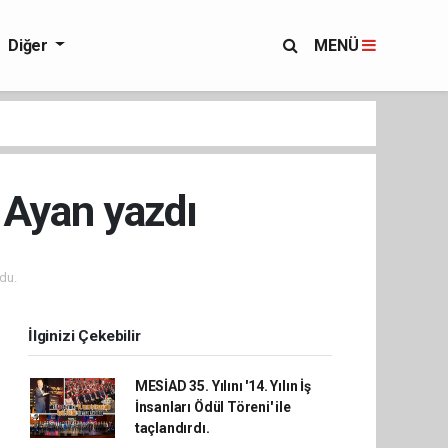
Diğer
MENÜ
 Ayan yazdı
du.
İlginizi Çekebilir
MESİAD 35. Yılını '14. Yılın İş
İnsanları Ödül Töreni' ile
taçlandırdı.