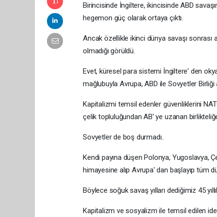
Birincisinde İngiltere, ikincisinde ABD savaşı
hegemon güç olarak ortaya çıktı.
Ancak özellikle ikinci dünya savaşı sonrası 
olmadığı görüldü.
Evet, küresel para sistemi İngiltere' den okya
mağlubuyla Avrupa, ABD ile Sovyetler Birliği 
Kapitalizmi temsil edenler güvenliklerini 
çelik topluluğundan AB' ye uzanan birlikteliğe
Sovyetler de boş durmadı..
Kendi payına düşen Polonya, Yugoslavya, Çe
himayesine alıp Avrupa' dan başlayıp tüm dün
Böylece soğuk savaş yılları dediğimiz 45 yıllı
Kapitalizm ve sosyalizm ile temsil edilen ideol