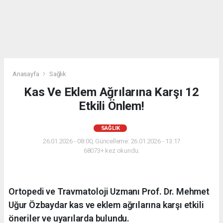
Anasayfa
Sağlık
Kas Ve Eklem Ağrılarına Karşı 12
Etkili Önlem!
SAĞLIK
26.01.2026 - 08:00, Güncelleme: 26.01.2026 - 13:17
68073+ kez okundu.
Ortopedi ve Travmatoloji Uzmanı Prof. Dr. Mehmet
Uğur Özbaydar kas ve eklem ağrılarına karşı etkili
öneriler ve uyarılarda bulundu.