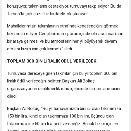
konuşuyor, takımlarını destekliyor, turnuvayı takip ediyor. Bu da
Tarsus'ta çok güzel bir birliktelik oluşturuyor.
Mahallelerimizin takımlarının etrafında kenetlendiğini görmek
bizi mutlu ediyor. Gençlerimizin sporun içinde olması, insanların
bir araya gelmesi ve bu atmosferin her yıl büyüyerek devam
etmesi bizim için çok kıymetli.” dedi.
TOPLAM 300 BİN LİRALIK ÖDÜL VERİLECEK
Turnuvada dereceye giren takımlar için bu yıl toplam 300 bin
liralık ödül verileceğini belirten Başkan Ali Boltaç,
organizasyonun centilmenlik ruhu içerisinde tamamlanmasını
diledi.
Başkan Ali Boltaç, “Bu yıl turnuvamızda birinci olan takımımıza
150 bin lira, ikinci olan takımımıza 100 bin lira, üçüncü olan
takımımıza ise 50 bin lira ödül vereceğiz. Ancak bizim için en