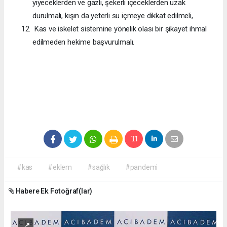
yiyeceklerden ve gazlı, şekerli içeceklerden uzak
durulmalı, kışın da yeterli su içmeye dikkat edilmeli,
Kas ve iskelet sistemine yönelik olası bir şikayet ihmal
edilmeden hekime başvurulmalı.
#kas
#eklem
#sağlık
#pandemi
Habere Ek Fotoğraf(lar)