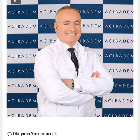
Okuyucu Yorumları
(0)