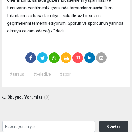
önemli konu, sahada güzel mücadelelerin yaşanması ve
turnuvanın centilmenlik içerisinde tamamlanmasıdır. Tüm
takımlarımıza başarılar diliyor, sakatlıksız bir sezon
geçirmelerini temenni ediyorum. Sporun ve sporcunun yanında
olmaya devam edeceğiz.” dedi.
#tarsus
#belediye
#spor
Okuyucu Yorumları
(0)
Gönder