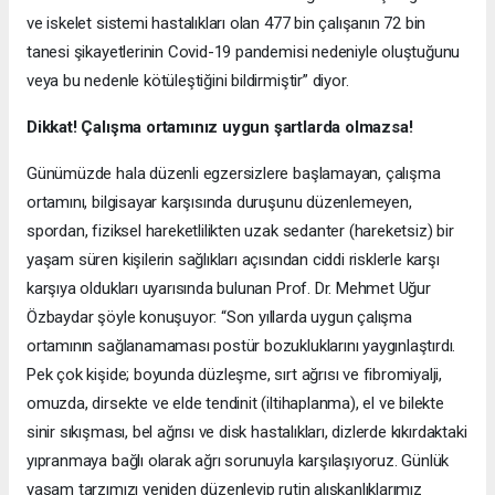
ve iskelet sistemi hastalıkları olan 477 bin çalışanın 72 bin
tanesi şikayetlerinin Covid-19 pandemisi nedeniyle oluştuğunu
veya bu nedenle kötüleştiğini bildirmiştir” diyor.
Dikkat! Çalışma ortamınız uygun şartlarda olmazsa!
Günümüzde hala düzenli egzersizlere başlamayan, çalışma
ortamını, bilgisayar karşısında duruşunu düzenlemeyen,
spordan, fiziksel hareketlilikten uzak sedanter (hareketsiz) bir
yaşam süren kişilerin sağlıkları açısından ciddi risklerle karşı
karşıya oldukları uyarısında bulunan Prof. Dr. Mehmet Uğur
Özbaydar şöyle konuşuyor: “Son yıllarda uygun çalışma
ortamının sağlanamaması postür bozukluklarını yaygınlaştırdı.
Pek çok kişide; boyunda düzleşme, sırt ağrısı ve fibromiyalji,
omuzda, dirsekte ve elde tendinit (iltihaplanma), el ve bilekte
sinir sıkışması, bel ağrısı ve disk hastalıkları, dizlerde kıkırdaktaki
yıpranmaya bağlı olarak ağrı sorunuyla karşılaşıyoruz. Günlük
yaşam tarzımızı yeniden düzenleyip rutin alışkanlıklarımız