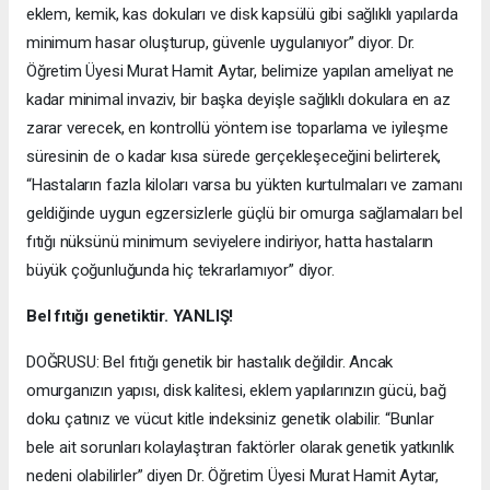
eklem, kemik, kas dokuları ve disk kapsülü gibi sağlıklı yapılarda
minimum hasar oluşturup, güvenle uygulanıyor” diyor. Dr.
Öğretim Üyesi Murat Hamit Aytar, belimize yapılan ameliyat ne
kadar minimal invaziv, bir başka deyişle sağlıklı dokulara en az
zarar verecek, en kontrollü yöntem ise toparlama ve iyileşme
süresinin de o kadar kısa sürede gerçekleşeceğini belirterek,
“Hastaların fazla kiloları varsa bu yükten kurtulmaları ve zamanı
geldiğinde uygun egzersizlerle güçlü bir omurga sağlamaları bel
fıtığı nüksünü minimum seviyelere indiriyor, hatta hastaların
büyük çoğunluğunda hiç tekrarlamıyor” diyor.
Bel fıtığı genetiktir. YANLIŞ!
DOĞRUSU: Bel fıtığı genetik bir hastalık değildir. Ancak
omurganızın yapısı, disk kalitesi, eklem yapılarınızın gücü, bağ
doku çatınız ve vücut kitle indeksiniz genetik olabilir. “Bunlar
bele ait sorunları kolaylaştıran faktörler olarak genetik yatkınlık
nedeni olabilirler” diyen Dr. Öğretim Üyesi Murat Hamit Aytar,