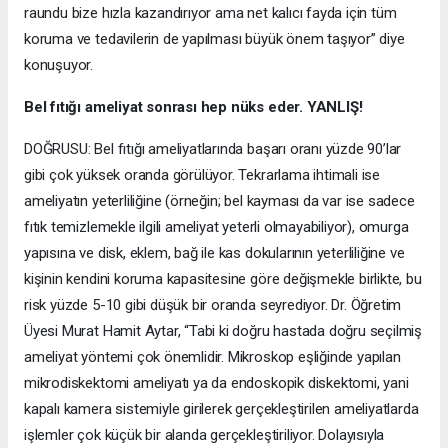
raundu bize hızla kazandırıyor ama net kalıcı fayda için tüm
koruma ve tedavilerin de yapılması büyük önem taşıyor” diye
konuşuyor.
Bel fıtığı ameliyat sonrası hep nüks eder. YANLIŞ!
DOĞRUSU: Bel fıtığı ameliyatlarında başarı oranı yüzde 90’lar
gibi çok yüksek oranda görülüyor. Tekrarlama ihtimali ise
ameliyatın yeterliliğine (örneğin; bel kayması da var ise sadece
fıtık temizlemekle ilgili ameliyat yeterli olmayabiliyor), omurga
yapısına ve disk, eklem, bağ ile kas dokularının yeterliliğine ve
kişinin kendini koruma kapasitesine göre değişmekle birlikte, bu
risk yüzde 5-10 gibi düşük bir oranda seyrediyor. Dr. Öğretim
Üyesi Murat Hamit Aytar, “Tabi ki doğru hastada doğru seçilmiş
ameliyat yöntemi çok önemlidir. Mikroskop eşliğinde yapılan
mikrodiskektomi ameliyatı ya da endoskopik diskektomi, yani
kapalı kamera sistemiyle girilerek gerçekleştirilen ameliyatlarda
işlemler çok küçük bir alanda gerçekleştiriliyor. Dolayısıyla