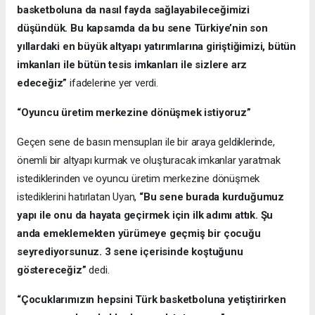
basketboluna da nasıl fayda sağlayabileceğimizi
düşündük. Bu kapsamda da bu sene Türkiye’nin son
yıllardaki en büyük altyapı yatırımlarına giriştiğimizi, bütün
imkanları ile bütün tesis imkanları ile sizlere arz
edeceğiz”
ifadelerine yer verdi.
“Oyuncu üretim merkezine dönüşmek istiyoruz”
Geçen sene de basın mensupları ile bir araya geldiklerinde,
önemli bir altyapı kurmak ve oluşturacak imkanlar yaratmak
istediklerinden ve oyuncu üretim merkezine dönüşmek
istediklerini hatırlatan Uyan,
“Bu sene burada kurduğumuz
yapı ile onu da hayata geçirmek için ilk adımı attık. Şu
anda emeklemekten yürümeye geçmiş bir çocuğu
seyrediyorsunuz. 3 sene içerisinde koştuğunu
göstereceğiz”
dedi.
“Çocuklarımızın hepsini Türk basketboluna yetiştirirken