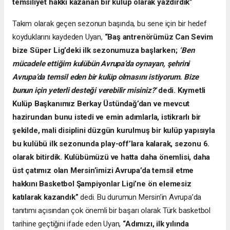
temsiliyet hakkı kazanan bir kulüp olarak yazdırdık”
Takım olarak geçen sezonun başında, bu sene için bir hedef
koyduklarını kaydeden Uyan,
“Baş antrenörümüz Can Sevim
bize Süper Lig’deki ilk sezonumuza başlarken;
‘Ben
mücadele ettiğim kulübün Avrupa’da oynayan, şehrini
Avrupa’da temsil eden bir kulüp olmasını istiyorum. Bize
bunun için yeterli desteği verebilir misiniz?’
dedi. Kıymetli
Kulüp Başkanımız Berkay Üstündağ’dan ve mevcut
hazirundan bunu istedi ve emin adımlarla, istikrarlı bir
şekilde, mali disiplini düzgün kurulmuş bir kulüp yapısıyla
bu kulübü ilk sezonunda play-off’lara kalarak, sezonu 6.
olarak bitirdik. Kulübümüzü ve hatta daha önemlisi, daha
üst çatımız olan Mersin’imizi Avrupa’da temsil etme
hakkını Basketbol Şampiyonlar Ligi’ne ön elemesiz
katılarak kazandık”
dedi. Bu durumun Mersin’in Avrupa’da
tanıtımı açısından çok önemli bir başarı olarak Türk basketbol
tarihine geçtiğini ifade eden Uyan,
“Adımızı, ilk yılında