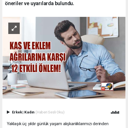
öneriler ve uyarılarda bulundu.
Erkek
|
Kadın
(Haberi Sesli Oku)
Yaklaşık üç yıldır günlük yaşam alışkanlıklarımızı derinden