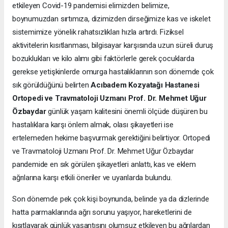
etkileyen Covid-19 pandemisi elimizden belimize,
boynumuzdan sırtımıza, dizimizden dirseğimize kas ve iskelet
sistemimize yönelik rahatsızlıkları hızla artırdı. Fiziksel
aktivitelerin kısıtlanması, bilgisayar karşısında uzun süreli duruş
bozuklukları ve kilo alımı gibi faktörlerle gerek çocuklarda
gerekse yetişkinlerde omurga hastalıklarının son dönemde çok
sık görüldüğünü belirten
Acıbadem Kozyatağı Hastanesi
Ortopedi ve Travmatoloji Uzmanı Prof. Dr. Mehmet Uğur
Özbaydar
günlük yaşam kalitesini önemli ölçüde düşüren bu
hastalıklara karşı önlem almak, olası şikayetleri ise
ertelemeden hekime başvurmak gerektiğini belirtiyor. Ortopedi
ve Travmatoloji Uzmanı Prof. Dr. Mehmet Uğur Özbaydar
pandemide en sık görülen şikayetleri anlattı, kas ve eklem
ağrılarına karşı etkili öneriler ve uyarılarda bulundu.
Son dönemde pek çok kişi boynunda, belinde ya da dizlerinde
hatta parmaklarında ağrı sorunu yaşıyor, hareketlerini de
kısıtlayarak günlük yaşantısını olumsuz etkileyen bu ağrılardan