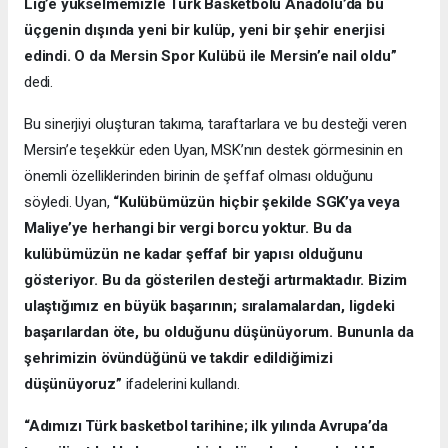
Lig’e yükselmemizle Türk Basketbolu Anadolu’da bu
üçgenin dışında yeni bir kulüp, yeni bir şehir enerjisi
edindi. O da Mersin Spor Kulübü ile Mersin’e nail oldu”
dedi.
Bu sinerjiyi oluşturan takıma, taraftarlara ve bu desteği veren
Mersin’e teşekkür eden Uyan, MSK’nın destek görmesinin en
önemli özelliklerinden birinin de şeffaf olması olduğunu
söyledi. Uyan,
“Kulübümüzün hiçbir şekilde SGK’ya veya
Maliye’ye herhangi bir vergi borcu yoktur. Bu da
kulübümüzün ne kadar şeffaf bir yapısı olduğunu
gösteriyor. Bu da gösterilen desteği artırmaktadır. Bizim
ulaştığımız en büyük başarının; sıralamalardan, ligdeki
başarılardan öte, bu olduğunu düşünüyorum. Bununla da
şehrimizin övündüğünü ve takdir edildiğimizi
düşünüyoruz”
ifadelerini kullandı.
“Adımızı Türk basketbol tarihine; ilk yılında Avrupa’da