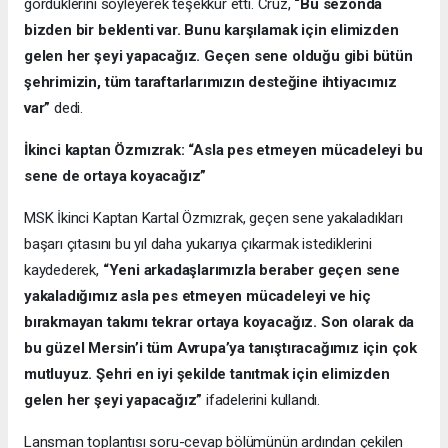
gördüklerini söyleyerek teşekkür etti. Cruz,
“Bu sezonda
bizden bir beklenti var. Bunu karşılamak için elimizden
gelen her şeyi yapacağız. Geçen sene olduğu gibi bütün
şehrimizin, tüm taraftarlarımızın desteğine ihtiyacımız
var”
dedi.
İkinci kaptan Özmızrak: “Asla pes etmeyen mücadeleyi bu
sene de ortaya koyacağız”
MSK İkinci Kaptan Kartal Özmızrak, geçen sene yakaladıkları
başarı çıtasını bu yıl daha yukarıya çıkarmak istediklerini
kaydederek,
“Yeni arkadaşlarımızla beraber geçen sene
yakaladığımız asla pes etmeyen mücadeleyi ve hiç
bırakmayan takımı tekrar ortaya koyacağız. Son olarak da
bu güzel Mersin’i tüm Avrupa’ya tanıştıracağımız için çok
mutluyuz. Şehri en iyi şekilde tanıtmak için elimizden
gelen her şeyi yapacağız”
ifadelerini kullandı.
Lansman toplantısı soru-cevap bölümünün ardından çekilen