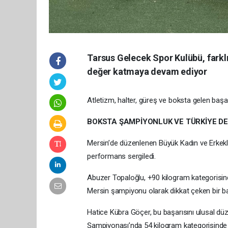
Tarsus Gelecek Spor Kulübü, farklı
değer katmaya devam ediyor
Atletizm, halter, güreş ve boksta gelen başa
BOKSTA ŞAMPİYONLUK VE TÜRKİYE DE
Mersin’de düzenlenen Büyük Kadın ve Erkekl
performans sergiledi.
Abuzer Topaloğlu, +90 kilogram kategorisi
Mersin şampiyonu olarak dikkat çeken bir ba
Hatice Kübra Göçer, bu başarısını ulusal dü
Şampiyonası’nda 54 kilogram kategorisinde