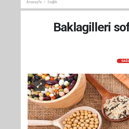
Anasayfa
Sağlık
Baklagilleri s
SAĞL