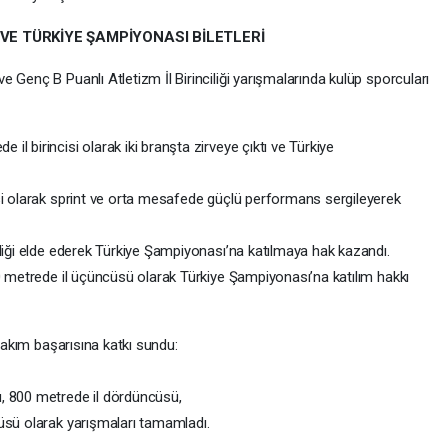
 VE TÜRKİYE ŞAMPİYONASI BİLETLERİ
 Genç B Puanlı Atletizm İl Birinciliği yarışmalarında kulüp sporcuları
l birincisi olarak iki branşta zirveye çıktı ve Türkiye
si olarak sprint ve orta mesafede güçlü performans sergileyerek
liği elde ederek Türkiye Şampiyonası’na katılmaya hak kazandı.
00 metrede il üçüncüsü olarak Türkiye Şampiyonası’na katılım hakkı
 takım başarısına katkı sundu:
, 800 metrede il dördüncüsü,
üsü olarak yarışmaları tamamladı.