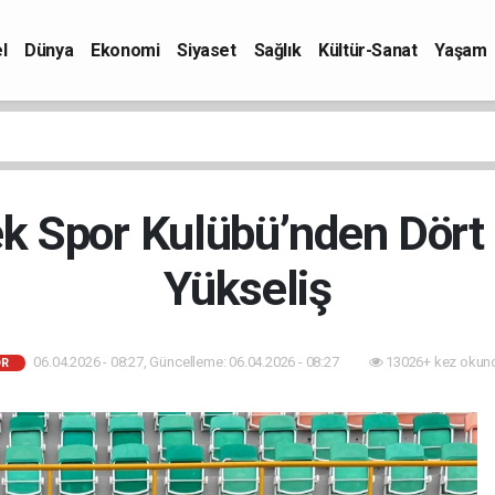
l
Dünya
Ekonomi
Siyaset
Sağlık
Kültür-Sanat
Yaşam
k Spor Kulübü’nden Dört
Yükseliş
06.04.2026 - 08:27, Güncelleme: 06.04.2026 - 08:27
13026+ kez okun
R