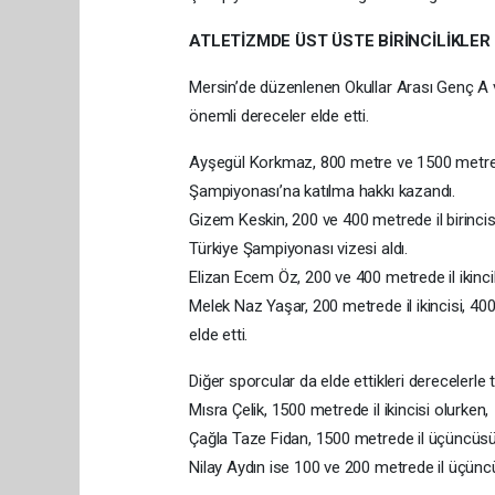
ATLETİZMDE ÜST ÜSTE BİRİNCİLİKLER
Mersin’de düzenlenen Okullar Arası Genç A ve
önemli dereceler elde etti.
Ayşegül Korkmaz, 800 metre ve 1500 metrede i
Şampiyonası’na katılma hakkı kazandı.
Gizem Keskin, 200 ve 400 metrede il birinci
Türkiye Şampiyonası vizesi aldı.
Elizan Ecem Öz, 200 ve 400 metrede il ikinci
Melek Naz Yaşar, 200 metrede il ikincisi, 4
elde etti.
Diğer sporcular da elde ettikleri derecelerle
Mısra Çelik, 1500 metrede il ikincisi olurken,
Çağla Taze Fidan, 1500 metrede il üçüncüsü
Nilay Aydın ise 100 ve 200 metrede il üçünc