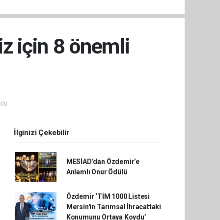
z için 8 önemli
du.
İlginizi Çekebilir
MESİAD’dan Özdemir’e
Anlamlı Onur Ödülü
Özdemir ‘TİM 1000 Listesi
Mersin'in Tarımsal İhracattaki
Konumunu Ortaya Koydu’