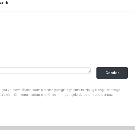
landı.
Gönder
uyor ve inovatifhaber.com sitesine yaptığınız yorumunuzla ilgili doğrudan veya
. Yazılan tüm yorumlardan site yönetimi hiçbir şekilde sorumlu tutulamaz.