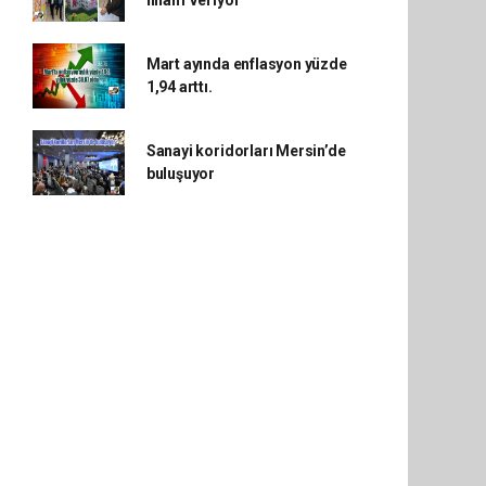
İlham Veriyor
Mart ayında enflasyon yüzde
1,94 arttı.
Sanayi koridorları Mersin’de
buluşuyor