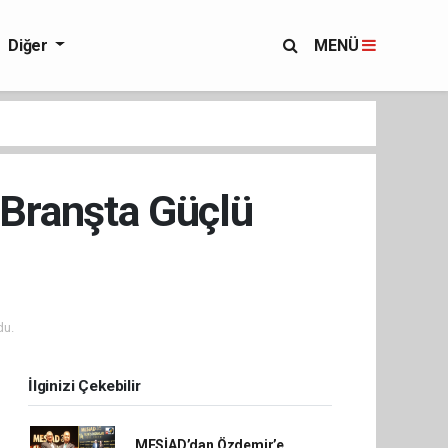
Diğer
MENÜ
 Branşta Güçlü
du.
İlginizi Çekebilir
MESİAD’dan Özdemir’e