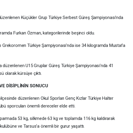
a düzenlenen Küçükler Grup Türkiye Serbest Güreş Şampiyonası’nda
ramda Furkan Özman, kategorilerinde beşinci oldu.
Grup Grekoromen Türkiye Şampiyonası’nda ise 34 kilogramda Mustafa
nda düzenlenen U15 Gruplar Güreş Türkiye Şampiyonası’nda 41
 olarak kürsüye çıktı.
 VE DİSİPLİNİN SONUCU
ilçesinde düzenlenen Okul Sporları Genç Kızlar Türkiye Halter
übü sporcuları önemli dereceler elde etti.
parmada 53 kg, silkmede 63 kg ve toplamda 116 kg kaldırarak
e kulübüne ve Tarsus’a önemli bir gurur yaşattı.