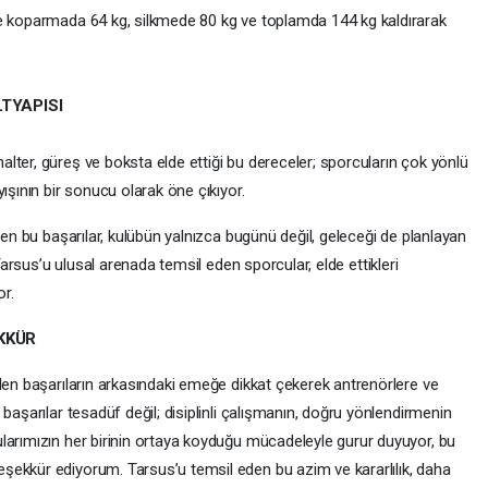
de koparmada 64 kg, silkmede 80 kg ve toplamda 144 kg kaldırarak
TYAPISI
halter, güreş ve boksta elde ettiği bu dereceler; sporcuların çok yönlü
ışının bir sonucu olarak öne çıkıyor.
len bu başarılar, kulübün yalnızca bugünü değil, geleceği de planlayan
 Tarsus’u ulusal arenada temsil eden sporcular, elde ettikleri
or.
KKÜR
ilen başarıların arkasındaki emeğe dikkat çekerek antrenörlere ve
başarılar tesadüf değil; disiplinli çalışmanın, doğru yönlendirmenin
larımızın her birinin ortaya koyduğu mücadeleyle gurur duyuyor, bu
şekkür ediyorum. Tarsus’u temsil eden bu azim ve kararlılık, daha