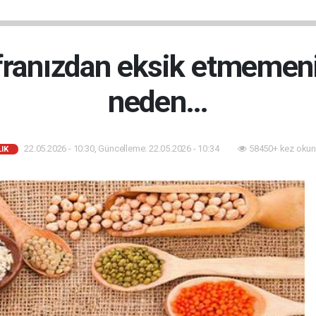
ofranızdan eksik etmemeni
neden…
22.05.2026 - 10:30, Güncelleme: 22.05.2026 - 10:34
58450+ kez okun
IK