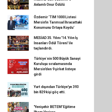
Anlamlı Onur Ödülü
Özdemir ‘TİM 1000 Listesi
Mersin'in Tarımsal İhracattaki
Konumunu Ortaya Koydu’
MESİAD 35. Yılını '14. Yılın İş
İnsanları Ödül Töreni' ile
taçlandırdı.
Türkiye`nin 500 Büyük Sanayi
Kuruluşu sıralamasında
Mersin'den 9 şirket listeye
girdi
Yurt dışından Türkiye'ye 393
bin 829 kişi göç etti.
'Yenişehir BETEM' Eğitime