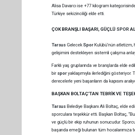
Alisa Davarcı ise +77 kilogram kategorisin
Türkiye sekizinciliği elde etti.
ÇOK BRANŞLI BAŞARI, GÜÇLÜ
SPOR
AL
Tarsus
Gelecek
Spor
Kulübü’nün atletizm, 
gelişimini destekleyen sistemli çalışma anlay
Farklı yaş gruplarında ve branşlarda elde edi
bir
spor
yaklaşımıyla ilerlediğini gösteriyor.
derecelerle yeni başarıların da kapısını aralıy
BAŞKAN BOLTAÇ’TAN TEBRİK VE TEŞE
Tarsus
Belediye Başkanı Ali Boltaç, elde ed
sporculara teşekkür etti. Başkan Boltaç, “Bu 
ve güçlü bir ekip ruhunun sonucudur. Sporcu
başarıda emeği bulunan tüm hocalarımıza te