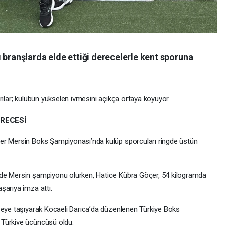
 branşlarda elde ettiği derecelerle kent sporuna
rılar; kulübün yükselen ivmesini açıkça ortaya koyuyor.
RECESİ
er Mersin Boks Şampiyonası’nda kulüp sporcuları ringde üstün
nde Mersin şampiyonu olurken, Hatice Kübra Göçer, 54 kilogramda
şarıya imza attı.
zeye taşıyarak Kocaeli Darıca’da düzenlenen Türkiye Boks
 Türkiye üçüncüsü oldu.