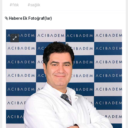
#fıtık
#sağlık
Habere Ek Fotoğraf(lar)