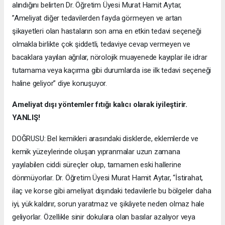
alındığını belirten Dr. Öğretim Üyesi Murat Hamit Aytar,
”Ameliyat diğer tedavilerden fayda görmeyen ve artan
şikayetleri olan hastaların son ama en etkin tedavi seçeneği
olmakla birlikte çok şiddetli, tedaviye cevap vermeyen ve
bacaklara yayılan ağrılar, nörolojik muayenede kayıplar ile idrar
tutamama veya kaçırma gibi durumlarda ise ilk tedavi seçeneği
haline geliyor” diye konuşuyor.
Ameliyat dışı yöntemler fıtığı kalıcı olarak iyileştirir.
YANLIŞ!
DOĞRUSU: Bel kemikleri arasındaki disklerde, eklemlerde ve
kemik yüzeylerinde oluşan yıpranmalar uzun zamana
yayılabilen ciddi süreçler olup, tamamen eski hallerine
dönmüyorlar. Dr. Öğretim Üyesi Murat Hamit Aytar, “İstirahat,
ilaç ve korse gibi ameliyat dışındaki tedavilerle bu bölgeler daha
iyi, yük kaldırır, sorun yaratmaz ve şikâyete neden olmaz hale
geliyorlar. Özellikle sinir dokulara olan basılar azalıyor veya