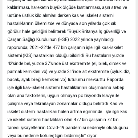
kaldırılması, hareketin büyük ölçüde kısıtlanması, aşırı stres ve
üstüne üstlük kilo alımları derken kas ve iskelet sistemi
hastalıklarının ülkemizde ve dünyada son yıllarda çok sık
görülür hale geldiğini belirterek “Büyük Britanya İş güvenliği ve
Çalışan Sağlığı Kurulu’nun (HSE) 2022 yılında yayınladığı
raporunda; 2021-22’de 477 bin çalışanın işle ilgili kas-iskelet
sistemi (KİS) hastalıkları olduğu bildirildi. Bu hastaların yüzde
42’sinde bel, yüzde 37’sinde üst ekstremite (el, bilek, dirsek ve
parmak kemikleri vb) ve yüzde 21’inde alt ekstremite (uyluk, diz,
bacak, ayak bileği kemikleri vb) tutulumu mevcuttu. Raporda
işle ilgili kas-iskelet sistemi hastalıklarının oluşmasına sebep
olan ana faktörlerin, uygun olmayan pozisyonda klavye ile
çalışma veya tekrarlayan zorlamalar olduğu belirtildi. Kas ve
iskelet sistemi hastalıkları halen artma eğiliminde. İşle ilgili kas
ve iskelet sistemi hastalıkları olan 477 bin çalışanın 72 bin
tanesi şikayetlerinin Covid-19 pandemisi nedeniyle oluştuğunu
veya bu nedenle kötüleştiğini bildirmiştir” diyor.