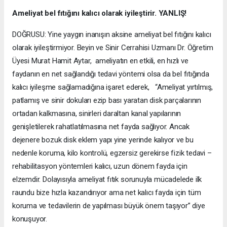
Ameliyat bel fıtığını kalıcı olarak iyileştirir. YANLIŞ!
DOĞRUSU: Yine yaygın inanışın aksine ameliyat bel fıtığını kalıcı
olarak iyileştirmiyor. Beyin ve Sinir Cerrahisi Uzmanı Dr. Öğretim
Üyesi Murat Hamit Aytar, ameliyatın en etkili, en hızlı ve
faydanın en net sağlandığı tedavi yöntemi olsa da bel fıtığında
kalıcı iyileşme sağlamadığına işaret ederek, “Ameliyat yırtılmış,
patlamış ve sinir dokuları ezip bası yaratan disk parçalarının
ortadan kalkmasına, sinirleri daraltan kanal yapılarının
genişletilerek rahatlatılmasına net fayda sağlıyor. Ancak
dejenere bozuk disk eklem yapı yine yerinde kalıyor ve bu
nedenle koruma, kilo kontrolü, egzersiz gerekirse fizik tedavi –
rehabilitasyon yöntemleri kalıcı, uzun dönem fayda için
elzemdir. Dolayısıyla ameliyat fıtık sorunuyla mücadelede ilk
raundu bize hızla kazandırıyor ama net kalıcı fayda için tüm
koruma ve tedavilerin de yapılması büyük önem taşıyor” diye
konuşuyor.