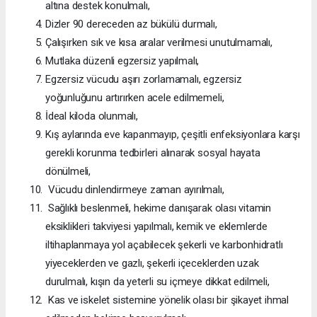
altına destek konulmalı,
Dizler 90 dereceden az bükülü durmalı,
Çalışırken sık ve kısa aralar verilmesi unutulmamalı,
Mutlaka düzenli egzersiz yapılmalı,
Egzersiz vücudu aşırı zorlamamalı, egzersiz
yoğunluğunu artırırken acele edilmemeli,
İdeal kiloda olunmalı,
Kış aylarında eve kapanmayıp, çeşitli enfeksiyonlara karşı
gerekli korunma tedbirleri alınarak sosyal hayata
dönülmeli,
Vücudu dinlendirmeye zaman ayırılmalı,
Sağlıklı beslenmeli, hekime danışarak olası vitamin
eksiklikleri takviyesi yapılmalı, kemik ve eklemlerde
iltihaplanmaya yol açabilecek şekerli ve karbonhidratlı
yiyeceklerden ve gazlı, şekerli içeceklerden uzak
durulmalı, kışın da yeterli su içmeye dikkat edilmeli,
Kas ve iskelet sistemine yönelik olası bir şikayet ihmal