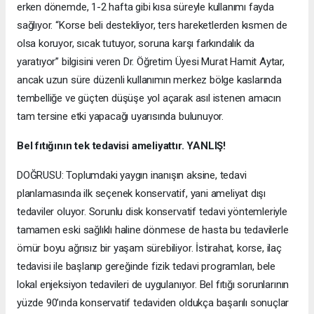
erken dönemde, 1-2 hafta gibi kısa süreyle kullanımı fayda
sağlıyor. “Korse beli destekliyor, ters hareketlerden kısmen de
olsa koruyor, sıcak tutuyor, soruna karşı farkındalık da
yaratıyor” bilgisini veren Dr. Öğretim Üyesi Murat Hamit Aytar,
ancak uzun süre düzenli kullanımın merkez bölge kaslarında
tembelliğe ve güçten düşüşe yol açarak asıl istenen amacın
tam tersine etki yapacağı uyarısında bulunuyor.
Bel fıtığının tek tedavisi ameliyattır. YANLIŞ!
DOĞRUSU: Toplumdaki yaygın inanışın aksine, tedavi
planlamasında ilk seçenek konservatif, yani ameliyat dışı
tedaviler oluyor. Sorunlu disk konservatif tedavi yöntemleriyle
tamamen eski sağlıklı haline dönmese de hasta bu tedavilerle
ömür boyu ağrısız bir yaşam sürebiliyor. İstirahat, korse, ilaç
tedavisi ile başlanıp gereğinde fizik tedavi programları, bele
lokal enjeksiyon tedavileri de uygulanıyor. Bel fıtığı sorunlarının
yüzde 90’ında konservatif tedaviden oldukça başarılı sonuçlar