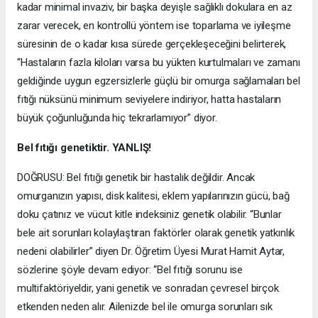
kadar minimal invaziv, bir başka deyişle sağlıklı dokulara en az
zarar verecek, en kontrollü yöntem ise toparlama ve iyileşme
süresinin de o kadar kısa sürede gerçekleşeceğini belirterek,
“Hastaların fazla kiloları varsa bu yükten kurtulmaları ve zamanı
geldiğinde uygun egzersizlerle güçlü bir omurga sağlamaları bel
fıtığı nüksünü minimum seviyelere indiriyor, hatta hastaların
büyük çoğunluğunda hiç tekrarlamıyor” diyor.
Bel fıtığı genetiktir. YANLIŞ!
DOĞRUSU: Bel fıtığı genetik bir hastalık değildir. Ancak
omurganızın yapısı, disk kalitesi, eklem yapılarınızın gücü, bağ
doku çatınız ve vücut kitle indeksiniz genetik olabilir. “Bunlar
bele ait sorunları kolaylaştıran faktörler olarak genetik yatkınlık
nedeni olabilirler” diyen Dr. Öğretim Üyesi Murat Hamit Aytar,
sözlerine şöyle devam ediyor: “Bel fıtığı sorunu ise
multifaktöriyeldir, yani genetik ve sonradan çevresel birçok
etkenden neden alır. Ailenizde bel ile omurga sorunları sık