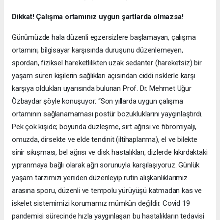
Dikkat! Çalışma ortamınız uygun şartlarda olmazsa!
Günümüzde hala düzenli egzersizlere başlamayan, çalışma
ortamını, bilgisayar karşısında duruşunu düzenlemeyen,
spordan, fiziksel hareketlilikten uzak sedanter (hareketsiz) bir
yaşam süren kişilerin sağlıkları açısından ciddi risklerle karşı
karşıya oldukları uyarısında bulunan Prof. Dr. Mehmet Uğur
Özbaydar şöyle konuşuyor: “Son yıllarda uygun çalışma
ortamının sağlanamaması postür bozukluklarını yaygınlaştırdı.
Pek çok kişide; boyunda düzleşme, sırt ağrısı ve fibromiyalji,
omuzda, dirsekte ve elde tendinit (iltihaplanma), el ve bilekte
sinir sıkışması, bel ağrısı ve disk hastalıkları, dizlerde kıkırdaktaki
yıpranmaya bağlı olarak ağrı sorunuyla karşılaşıyoruz. Günlük
yaşam tarzımızı yeniden düzenleyip rutin alışkanlıklarımız
arasına sporu, düzenli ve tempolu yürüyüşü katmadan kas ve
iskelet sistemimizi korumamız mümkün değildir. Covid 19
pandemisi sürecinde hızla yaygınlaşan bu hastalıkların tedavisi