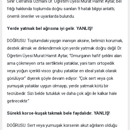
Sinir Cerrahisi Uzmanı Dr. Öğretim Üyesi Murat Hamit Aytar, bel
fıtığı hakkında toplumda doğru sanılan 9 hatalı bilgiyi anlattı;
önemli öneriler ve uyarılarda bulundu.
Yerde yatmak bel ağrısına iyi gelir. YANLIŞ!
DOĞRUSU: Toplumdaki yaygın inanışın aksine, belimizi korumak,
destek almak ve dinlendirmek için yerde yatmak doğru değil. Dr.
Öğretim Üyesi Murat Hamit Aytar, “Omurganın hafif şeklini alan
ama çökmeyen orta sertlikteki yataklar, yani tam ortopedik
veya yoğun içerikli visco grubu yataklar en ideal yatak olarak
görülüyor” diyerek şöyle devam ediyor: “Çok sert veya çok
yumuşak yataklar uygun olmayıp, yerde yatmak kötü bir
tecrübedir. Sizi belde tutukluk ve daha çok ağrı ile kalkar hale
getirecektir.”
Sürekli korse-kuşak takmak bele faydalıdır. YANLIŞ!
DOĞRUSU: Sert veya yumuşak korsenin akut ağrıların olduğu