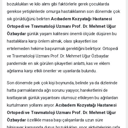
bozuklukları ve kilo alımı gibi faktörlerle gerek çocuklarda
gerekse yetişkinlerde omurga hastalıklarının son dönemde çok
sık görüldüğünü belirten
Acıbadem Kozyatağı Hastanesi
Ortopedi ve Travmatoloji Uzmanı Prof. Dr. Mehmet Uğur
Özbaydar
günlük yaşam kalitesini önemli ölçüde düşüren bu
hastalıklara karşı önlem almak, olası şikayetleri ise
ertelemeden hekime başvurmak gerektiğini belirtiyor. Ortopedi
ve Travmatoloji Uzmanı Prof. Dr. Mehmet Uğur Özbaydar
pandemide en sık görülen şikayetleri anlattı, kas ve eklem
ağrılarına karşı etkili öneriler ve uyarılarda bulundu.
Son dönemde pek çok kişi boynunda, belinde ya da dizlerinde
hatta parmaklarında ağrı sorunu yaşıyor, hareketlerini de
kısıtlayarak günlük yaşantısını olumsuz etkileyen bu ağrılardan
kurtulmanın yollarını arıyor.
Acıbadem Kozyatağı Hastanesi
Ortopedi ve Travmatoloji Uzmanı Prof. Dr. Mehmet Uğur
Özbaydar
özellikle masa başı çalışanlarda uzun süre
bilgisayar karşısında duruş bozuklukları, spor aktivitelerinin rafa