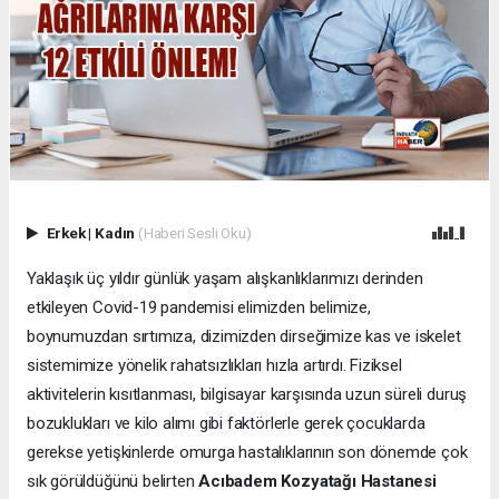
Erkek
|
Kadın
(Haberi Sesli Oku)
Yaklaşık üç yıldır günlük yaşam alışkanlıklarımızı derinden
etkileyen Covid-19 pandemisi elimizden belimize,
boynumuzdan sırtımıza, dizimizden dirseğimize kas ve iskelet
sistemimize yönelik rahatsızlıkları hızla artırdı. Fiziksel
aktivitelerin kısıtlanması, bilgisayar karşısında uzun süreli duruş
bozuklukları ve kilo alımı gibi faktörlerle gerek çocuklarda
gerekse yetişkinlerde omurga hastalıklarının son dönemde çok
sık görüldüğünü belirten
Acıbadem Kozyatağı Hastanesi