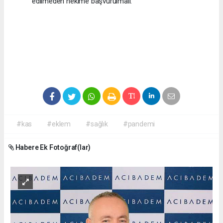
edilmeden hekime başvurulmalı.
#kas
#eklem
#sağlık
#pandemi
Habere Ek Fotoğraf(lar)