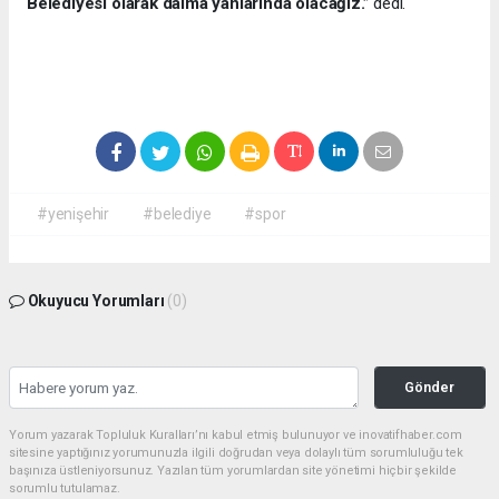
Belediyesi olarak daima yanlarında olacağız.”
dedi.
#yenişehir
#belediye
#spor
Okuyucu Yorumları
(0)
Gönder
Yorum yazarak Topluluk Kuralları’nı kabul etmiş bulunuyor ve inovatifhaber.com
sitesine yaptığınız yorumunuzla ilgili doğrudan veya dolaylı tüm sorumluluğu tek
başınıza üstleniyorsunuz. Yazılan tüm yorumlardan site yönetimi hiçbir şekilde
sorumlu tutulamaz.