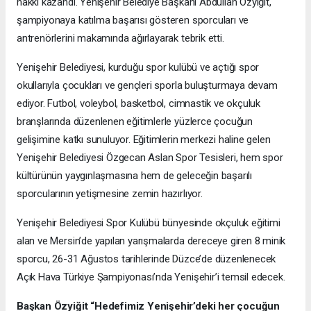
hakkı kazandı. Yenişehir Belediye Başkanı Abdullah Özyiğit,
şampiyonaya katılma başarısı gösteren sporcuları ve
antrenörlerini makamında ağırlayarak tebrik etti.
Yenişehir Belediyesi, kurduğu spor kulübü ve açtığı spor
okullarıyla çocukları ve gençleri sporla buluşturmaya devam
ediyor. Futbol, voleybol, basketbol, cimnastik ve okçuluk
branşlarında düzenlenen eğitimlerle yüzlerce çocuğun
gelişimine katkı sunuluyor. Eğitimlerin merkezi haline gelen
Yenişehir Belediyesi Özgecan Aslan Spor Tesisleri, hem spor
kültürünün yaygınlaşmasına hem de geleceğin başarılı
sporcularının yetişmesine zemin hazırlıyor.
Yenişehir Belediyesi Spor Kulübü bünyesinde okçuluk eğitimi
alan ve Mersin’de yapılan yarışmalarda dereceye giren 8 minik
sporcu, 26-31 Ağustos tarihlerinde Düzce’de düzenlenecek
Açık Hava Türkiye Şampiyonası’nda Yenişehir’i temsil edecek.
Başkan Özyiğit “Hedefimiz Yenişehir’deki her çocuğun