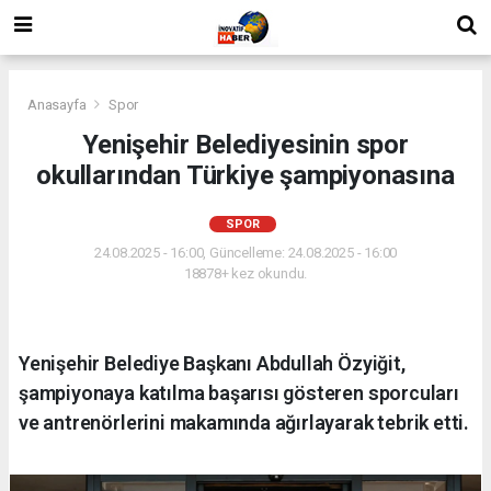
Anasayfa
Spor
Yenişehir Belediyesinin spor
okullarından Türkiye şampiyonasına
SPOR
24.08.2025 - 16:00, Güncelleme: 24.08.2025 - 16:00
18878+ kez okundu.
Yenişehir Belediye Başkanı Abdullah Özyiğit,
şampiyonaya katılma başarısı gösteren sporcuları
ve antrenörlerini makamında ağırlayarak tebrik etti.