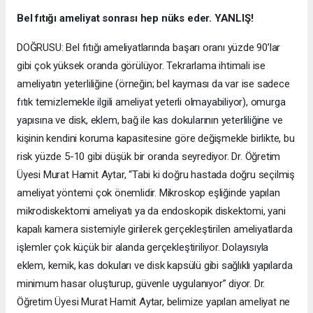
Bel fıtığı ameliyat sonrası hep nüks eder. YANLIŞ!
DOĞRUSU: Bel fıtığı ameliyatlarında başarı oranı yüzde 90’lar
gibi çok yüksek oranda görülüyor. Tekrarlama ihtimali ise
ameliyatın yeterliliğine (örneğin; bel kayması da var ise sadece
fıtık temizlemekle ilgili ameliyat yeterli olmayabiliyor), omurga
yapısına ve disk, eklem, bağ ile kas dokularının yeterliliğine ve
kişinin kendini koruma kapasitesine göre değişmekle birlikte, bu
risk yüzde 5-10 gibi düşük bir oranda seyrediyor. Dr. Öğretim
Üyesi Murat Hamit Aytar, “Tabi ki doğru hastada doğru seçilmiş
ameliyat yöntemi çok önemlidir. Mikroskop eşliğinde yapılan
mikrodiskektomi ameliyatı ya da endoskopik diskektomi, yani
kapalı kamera sistemiyle girilerek gerçekleştirilen ameliyatlarda
işlemler çok küçük bir alanda gerçekleştiriliyor. Dolayısıyla
eklem, kemik, kas dokuları ve disk kapsülü gibi sağlıklı yapılarda
minimum hasar oluşturup, güvenle uygulanıyor” diyor. Dr.
Öğretim Üyesi Murat Hamit Aytar, belimize yapılan ameliyat ne