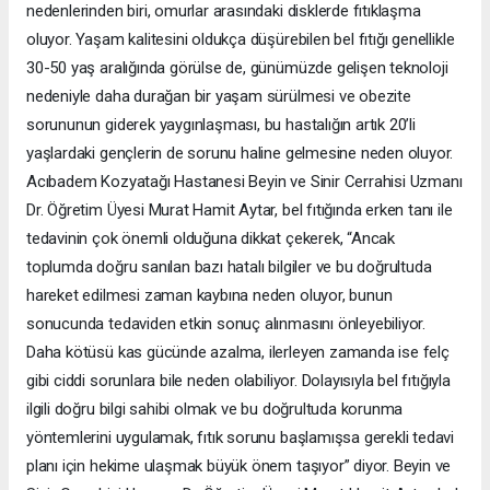
nedenlerinden biri, omurlar arasındaki disklerde fıtıklaşma
oluyor. Yaşam kalitesini oldukça düşürebilen bel fıtığı genellikle
30-50 yaş aralığında görülse de, günümüzde gelişen teknoloji
nedeniyle daha durağan bir yaşam sürülmesi ve obezite
sorununun giderek yaygınlaşması, bu hastalığın artık 20’li
yaşlardaki gençlerin de sorunu haline gelmesine neden oluyor.
Acıbadem Kozyatağı Hastanesi Beyin ve Sinir Cerrahisi Uzmanı
Dr. Öğretim Üyesi Murat Hamit Aytar, bel fıtığında erken tanı ile
tedavinin çok önemli olduğuna dikkat çekerek, “Ancak
toplumda doğru sanılan bazı hatalı bilgiler ve bu doğrultuda
hareket edilmesi zaman kaybına neden oluyor, bunun
sonucunda tedaviden etkin sonuç alınmasını önleyebiliyor.
Daha kötüsü kas gücünde azalma, ilerleyen zamanda ise felç
gibi ciddi sorunlara bile neden olabiliyor. Dolayısıyla bel fıtığıyla
ilgili doğru bilgi sahibi olmak ve bu doğrultuda korunma
yöntemlerini uygulamak, fıtık sorunu başlamışsa gerekli tedavi
planı için hekime ulaşmak büyük önem taşıyor” diyor. Beyin ve