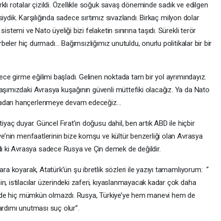
klı rotalar çizildi. Özellikle soğuk savaş döneminde sadık ve edilgen
kesiydik. Karşılığında sadece sırtımız sıvazlandı. Birkaç milyon dolar
istemi ve Nato üyeliği bizi felaketin sınırına taşıdı. Sürekli terör
arbeler hiç durmadı… Bağımsızlığımız unutuldu, onurlu politikalar bir bir
ece girme eğilimi başladı. Gelinen noktada tam bir yol ayrımındayız.
başımızdaki Avrasya kuşağının güvenli müttefiki olacağız. Ya da Nato
rkadan hançerlenmeye devam edeceğiz…
yaç duyar. Güncel Fırat’ın doğusu dahil, ben artık ABD ile hiçbir
iye’nin menfaatlerinin bize komşu ve kültür benzerliği olan Avrasya
 ki Avrasya sadece Rusya ve Çin demek de değildir.
ra koyarak, Atatürk’ün şu ibretlik sözleri ile yazıyı tamamlıyorum: “
n, istilacılar üzerindeki zaferi, kıyaslanmayacak kadar çok daha
lki de hiç mümkün olmazdı. Rusya, Türkiye’ye hem manevi hem de
yardımı unutması suç olur”.