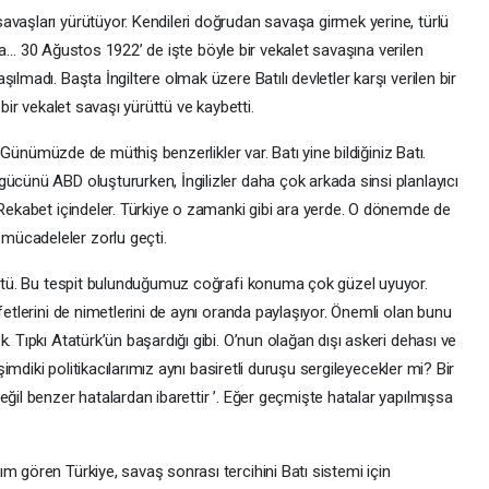
aşları yürütüyor. Kendileri doğrudan savaşa girmek yerine, türlü
ğıyla… 30 Ağustos 1922’ de işte böyle bir vekalet savaşına verilen
ılmadı. Başta İngiltere olmak üzere Batılı devletler karşı verilen bir
 bir vekalet savaşı yürüttü ve kaybetti.
. Günümüzde de müthiş benzerlikler var. Batı yine bildiğiniz Batı.
ücünü ABD oluştururken, İngilizler daha çok arkada sinsi planlayıcı
 Rekabet içindeler. Türkiye o zamanki gibi ara yerde. O dönemde de
mücadeleler zorlu geçti.
kötü. Bu tespit bulunduğumuz coğrafi konuma çok güzel uyuyor.
fetlerini de nimetlerini de aynı oranda paylaşıyor. Önemli olan bunu
. Tıpkı Atatürk’ün başardığı gibi. O’nun olağan dışı askeri dehası ve
 şimdiki politikacılarımız aynı basiretli duruşu sergileyecekler mi? Bir
eğil benzer hatalardan ibarettir ’. Eğer geçmişte hatalar yapılmışsa
 gören Türkiye, savaş sonrası tercihini Batı sistemi için