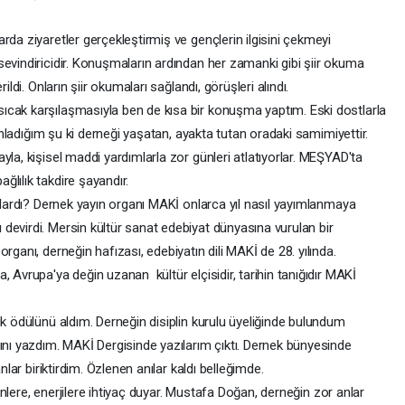
da ziyaretler gerçekleştirmiş ve gençlerin ilgisini çekmeyi
evindiricidir. Konuşmaların ardından her zamanki gibi şiir okuma
ildi. Onların şiir okumaları sağlandı, görüşleri alındı.
ak karşılaşmasıyla ben de kısa bir konuşma yaptım. Eski dostlarla
 Anladığım şu ki derneği yaşatan, ayakta tutan oradaki samimiyettir.
yla, kişisel maddi yardımlarla zor günleri atlatıyorlar. MEŞYAD'ta
lılık takdire şayandır.
klardı? Dernek yayın organı MAKİ onlarca yıl nasıl yayımlanmaya
devirdi. Mersin kültür sanat edebiyat dünyasına vurulan bir
rganı, derneğin hafızası, edebiyatın dili MAKİ de 28. yılında.
, Avrupa'ya değin uzanan kültür elçisidir, tarihin tanığıdır MAKİ
k ödülünü aldım. Derneğin disiplin kurulu üyeliğinde bulundum
ını yazdım. MAKİ Dergisinde yazılarım çıktı. Dernek bünyesinde
nlar biriktirdim. Özlenen anılar kaldı belleğimde.
inlere, enerjilere ihtiyaç duyar. Mustafa Doğan, derneğin zor anlar