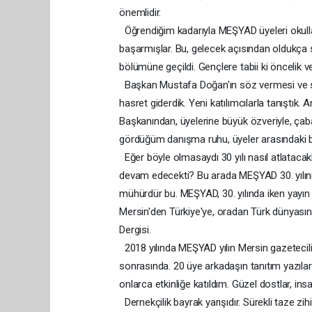
önemlidir.
Öğrendiğim kadarıyla MEŞYAD üyeleri okullar
başarmışlar. Bu, gelecek açısından oldukça s
bölümüne geçildi. Gençlere tabii ki öncelik ver
Başkan Mustafa Doğan'ın söz vermesi ve sıc
hasret giderdik. Yeni katılımcılarla tanıştık.
Başkanından, üyelerine büyük özveriyle, çaba
gördüğüm danışma ruhu, üyeler arasındaki bağ
Eğer böyle olmasaydı 30 yılı nasıl atlataca
devam edecekti? Bu arada MEŞYAD 30. yılını 
mühürdür bu. MEŞYAD, 30. yılında iken yayın o
Mersin'den Türkiye'ye, oradan Türk dünyasına
Dergisi.
2018 yılında MEŞYAD yılın Mersin gazetecili
sonrasında. 20 üye arkadaşın tanıtım yazılar
onlarca etkinliğe katıldım. Güzel dostlar, insa
Dernekçilik bayrak yarışıdır. Sürekli taze zih