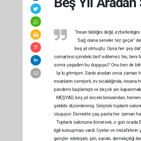
Beş Yıl Arada
"İnsan bildiğini değil, ezberledigini
'Sağ olana seneler tez geçer' de
beş yıl olmuştu. Oysa her şey da
cumartesi içimdeki tarif edilemez his, beni
sonra yaşadım bu duyguyu? Onu ben de bilm
İyi ki gitmişim. Sanki aradan onca zaman 
insanların cemiyeti, ev sıcaklığında, insana 
pandemi başlamıştı ve birçok yer kapanmak zor
MEŞYAD, beş yıl önceki binasından, hemen bi
şekilde düzenlenmiş. Girişteki toplantı salon
oluşuyor. Dernekte çay, pasta her zaman hazır
Toplantı salonuna dönersek, o gün orada Ba
ilgili konuşması vardı. Üyeler ve misafirleri
gençler edebiyatı, şiiri, sanatı, dernekçiliği i