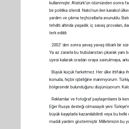
kullanmıştır. Atatürk’ün ölümünden sonra far
bir politika izlendi. Nato’nun ileri karakol ül
yardım ve çıkma teçhizatlarla avunuldu. Batı s
tehditi altında yaşadık. iç savaş provaları, d
terk edildi.
2002’ den sonra yavaş yavaş itibarlı bir sür
Ya az zararla bu trubülanstan çıkarak yanı 
üyesi kalarak oradan oraya savrulmaya, a
Büyük küçük farketmez. Her ülke ittifaka ihti
konuda, hiçbir işbirliğine inanmıyorum. Türk
bölgesinde bulunduğunu düşünüyorum. Kaldı
Reklamlar ve fotoğraf paylaşımlarını bi kena
Eğer Rusya desteği olmasaydı yeni Türkiye’ni
büyük kayıplarla kazanılabilirdi veya bu be
maddi yardım göstermiştir. Milletimizin bu 