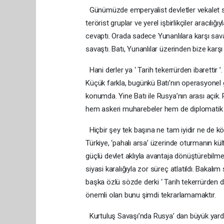
Günümüzde emperyalist devletler vekalet sav
terörist gruplar ve yerel işbirlikçiler aracılı
cevaptı. Orada sadece Yunanlılara karşı savaş
savaştı. Batı, Yunanlılar üzerinden bize karşı
Hani derler ya ‘ Tarih tekerrürden ibarettir ’
Küçük farkla, bugünkü Batı’nın operasyonel g
konumda. Yine Batı ile Rusya’nın arası açık.
hem askeri muharebeler hem de diplomatik 
Hiçbir şey tek başına ne tam iyidir ne de 
Türkiye, ‘pahalı arsa’ üzerinde oturmanın kül
güçlü devlet aklıyla avantaja dönüştürebilmek
siyasi karalığıyla zor süreç atlatıldı. Bakalım
başka özlü sözde derki ‘ Tarih tekerrürden d
önemli olan bunu şimdi tekrarlamamaktır.
Kurtuluş Savaşı’nda Rusya’ dan büyük yardım