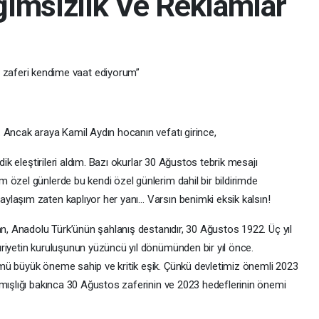
ımsızlık Ve Reklamlar
 zaferi kendime vaat ediyorum”
Ancak araya Kamil Aydın hocanın vefatı girince,
dik eleştirileri aldım. Bazı okurlar 30 Ağustos tebrik mesajı
 özel günlerde bu kendi özel günlerim dahil bir bildirimde
laşım zaten kaplıyor her yanı… Varsın benimki eksik kalsın!
n, Anadolu Türk’ünün şahlanış destanıdır, 30 Ağustos 1922. Üç yıl
riyetin kuruluşunun yüzüncü yıl dönümünden bir yıl önce.
mü büyük öneme sahip ve kritik eşik. Çünkü devletimiz önemli 2023
lmışlığı bakınca 30 Ağustos zaferinin ve 2023 hedeflerinin önemi