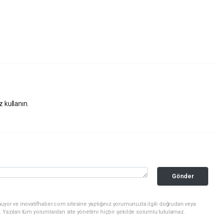
z kullanın.
Gönder
uyor ve inovatifhaber.com sitesine yaptığınız yorumunuzla ilgili doğrudan veya
. Yazılan tüm yorumlardan site yönetimi hiçbir şekilde sorumlu tutulamaz.