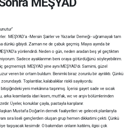
n Sonra MEŞYAD
 unutur"
rler. MEŞYAD'a -Mersin Şairler ve Yazarlar Derneği- uğramayalı tam
ha dünkü gibiydi. Zaman ne de çabuk geçmiş. Mayıs ayında bir
 MEŞYAD'a yönlendirdi. Neden o gün, neden aradan beş yıl geçtikten
iyorum. Sadece ayaklarımın beni oraya götürdüğünü söyleyebilirim.
hiç geçmemişti. MEŞYAD yine aynı MEŞYAD'dı. Samimi, güzel
huzur veren bir ortam buldum. Benimki biraz zorunlu bir ayrılıktı. Çünkü
undaydı. Toplantılar, kalabalıklar riskli sayılıyordu.
tişiğindeki yeni mekânına taşınmış. İçerisi gayet sade ve sıcak
u, arka kısımlarda idari kısım, mutfak, wc ve arşiv bölümlerinden
dır. Üyeler, konuklar çayla, pastayla karşılanır.
şkan Mustafa Doğan'ın dernek faaliyetleri ve gelecek planlarıyla
n yanı sıra liseli gençlerden oluşan grup hemen dikkatimi çekti. Çünkü
leriye taşıyacak kesimdir. O bakımdan onların katılımı, ilgisi çok