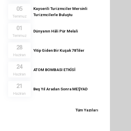
05
Kayserili Turizmciler Mersinli
Turizmcilerle Buluştu
Temmuz
01
Dünyanın Hâli Pür Melali
Temmuz
28
Yitip Giden Bir Kuşak 78'liler
Haziran
24
ATOM BOMBASI ETKİSİ
Haziran
21
Beş Yıl Aradan Sonra MEŞYAD
Haziran
Tüm Yazıları