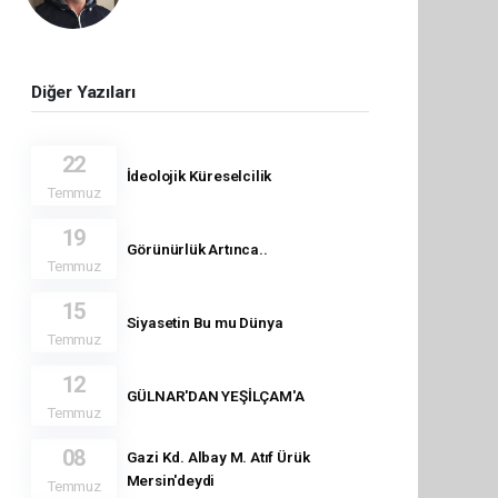
Diğer Yazıları
22
İdeolojik Küreselcilik
Temmuz
19
Görünürlük Artınca..
Temmuz
15
Siyasetin Bu mu Dünya
Temmuz
12
GÜLNAR'DAN YEŞİLÇAM'A
Temmuz
08
Gazi Kd. Albay M. Atıf Ürük
Mersin'deydi
Temmuz