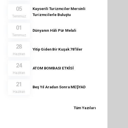
05
Kayserili Turizmciler Mersinli
Turizmcilerle Buluştu
Temmuz
01
Dünyanın Hâli Pür Melali
Temmuz
28
Yitip Giden Bir Kuşak 78'liler
Haziran
24
ATOM BOMBASI ETKİSİ
Haziran
21
Beş Yıl Aradan Sonra MEŞYAD
Haziran
Tüm Yazıları