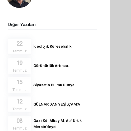
Diğer Yazıları
22
İdeolojik Küreselcilik
Temmuz
19
Görünürlük Artınca..
Temmuz
15
Siyasetin Bu mu Dünya
Temmuz
12
GÜLNAR'DAN YEŞİLÇAM'A
Temmuz
08
Gazi Kd. Albay M. Atıf Ürük
Mersin'deydi
Temmuz