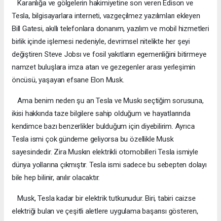
Karanlığa ve gölgelerin hakimiyetine son veren Edison ve
Tesla, bilgisayarlara interneti, vazgeçilmez yazılımları ekleyen
Bill Gatesi, akıllı telefonlara donanım, yazılım ve mobil hizmetleri
birlik içinde işlemesi nedeniyle, devrimsel nitelikte her şeyi
değiştiren Steve Jobsı ve fosil yakıtların egemenliğini bitirmeye
namzet buluşlara imza atan ve gezegenler arası yerleşimin
öncüsü, yaşayan efsane Elon Musk.
Ama benim neden şu an Tesla ve Muskı seçtiğim sorusuna,
ikisi hakkında taze bilgilere sahip olduğum ve hayatlarında
kendimce bazı benzerlikler bulduğum için diyebilirim. Ayrıca
Tesla ismi çok gündeme geliyorsa bu özellikle Musk
sayesindedir. Zira Muskın elektrikli otomobilleri Tesla ismiyle
dünya yollarına çıkmıştır. Tesla ismi sadece bu sebepten dolayı
bile hep bilinir, anılır olacaktır.
Musk, Tesla kadar bir elektrik tutkunudur. Biri, tabiri caizse
elektriği bulan ve çeşitli aletlere uygulama başarısı gösteren,