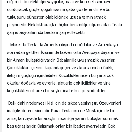
diğeri de bu elektriğin yaygınlaşması ve küresel ısınmayı
durduracak güçte çoğalmasına çaba gösterendir. Ve bu
tutkusunu güneşten olabildiğince ucuza temin etmek
peşindedir. Elektrikli araçları hiçbir benzinliğe uğramadan Tesla
şarj istasyonlarında bedava şarj edilecektir.
Musk da Tesla da Amerika dışında doğdular ve Amerikaya
sonradan geldiler. İkisinin de kökleri orta Avrupaya dayanır ve
bir Alman bulaşıklığı vardır. Babaları ile uyuşmazlık yaşarlar.
Çocuklukları içlerine kapanık geçer ve akranlarından farklı,
iletişim güçlüğü içindedirler. Küçüklüklerinden bu yana çok
okurlar doğayla ve evrenle, aletlerle çok ilgilidirler ve yine
küçüklükten itibaren bir şeyler icat etme peşindedirler.
 Deli- dahi nitelemesi ikisi için de sıkça yapılmıştır. Özgüvenleri
inatçılık derecesindedir. Para; Tesla için de Musk için de bir
amaçtan ziyade bir araçtır. İnsanlığa yararlı buluşlar sunmak,
baş uğraşlarıdır. Çalışmak onlar için ibadet ayarındadır. Çok