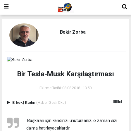
Bekir Zorba
...
Bir Tesla-Musk Karşılaştırması
Ekleme Tarihi: 08.08.2018 - 13:50
Erkek
|
Kadın
(Haberi Sesli Oku)
 Başkaları için kendinizi unutursanız; o zaman sizi
daima hatırlayacaklardır.