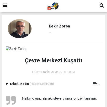
Bekir Zorba
...
Çevre Merkezi Kuşattı
Ekleme Tarihi: 07.06.2018 - 08:03
Erkek
|
Kadın
(Haberi Sesli Oku)
 Halkın oyunu almak isteyen; önce onu iyi tanımalı.