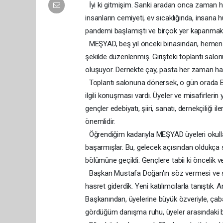
İyi ki gitmişim. Sanki aradan onca zaman 
insanların cemiyeti, ev sıcaklığında, insana 
pandemi başlamıştı ve birçok yer kapanmak zor
MEŞYAD, beş yıl önceki binasından, hemen bi
şekilde düzenlenmiş. Girişteki toplantı salon
oluşuyor. Dernekte çay, pasta her zaman hazır
Toplantı salonuna dönersek, o gün orada Ba
ilgili konuşması vardı. Üyeler ve misafirleri
gençler edebiyatı, şiiri, sanatı, dernekçiliği i
önemlidir.
Öğrendiğim kadarıyla MEŞYAD üyeleri okullar
başarmışlar. Bu, gelecek açısından oldukça s
bölümüne geçildi. Gençlere tabii ki öncelik ver
Başkan Mustafa Doğan'ın söz vermesi ve sıc
hasret giderdik. Yeni katılımcılarla tanıştık.
Başkanından, üyelerine büyük özveriyle, çaba
gördüğüm danışma ruhu, üyeler arasındaki bağ