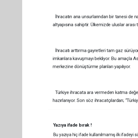
İhracatın ana unsurlarından bir tanesi de na
altyapısına sahiptir. Ülkemizde uluslar aras
İhracatı arttırma gayretleri tam gaz sürüyor.
imkanlara kavuşmayı bekliyor. Bu amaçla Asy
merkezine dönüştürme planları yapılıyor.
Türkiye ihracata ara vermeden katma değere
hazırlanıyor. Son söz ihracatçılardan; “Türki
Yazıya ifade bırak !
Bu yazıya hiç ifade kullanılmamış ilk ifadeyi si