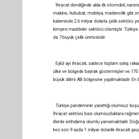
İhracat dendiğinde akla ilk otomobil, narenciy
makine, hububat, mobilya, madencilik gibi on
kaleminde 2.6 milyar dolarla çelik sektörü ye
kimyevi maddeler sektörü izlemiştir. Türkiye
da 7.büyük çelik üreticisidir.
Eylül ayı ihracatı, sadece toplam satış rakamı
ülke ve bölgede bayrak göstermişler ve 170 ü
büyük dilimi AB bölgesine yapılmaktadır. En bü
Türkiye pandeminin yarattığı olumsuz koşullar
İhracat sektörü bazı olumsuzluklara rağme
illerde istihdama olumlu yansımaktadır. Doğu 
kez son 9 ayda 1 milyar dolarlık ihracatı geç