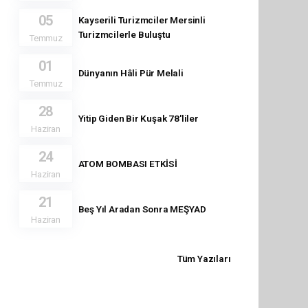
05
Kayserili Turizmciler Mersinli
Turizmcilerle Buluştu
Temmuz
01
Dünyanın Hâli Pür Melali
Temmuz
28
Yitip Giden Bir Kuşak 78'liler
Haziran
24
ATOM BOMBASI ETKİSİ
Haziran
21
Beş Yıl Aradan Sonra MEŞYAD
Haziran
Tüm Yazıları