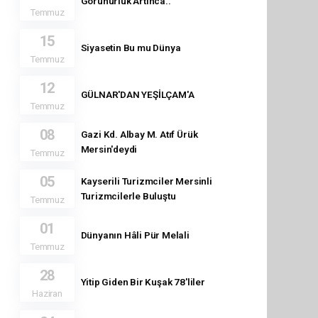
Görünürlük Artınca..
Temmuz
15
Siyasetin Bu mu Dünya
Temmuz
12
GÜLNAR'DAN YEŞİLÇAM'A
Temmuz
08
Gazi Kd. Albay M. Atıf Ürük
Mersin'deydi
Temmuz
05
Kayserili Turizmciler Mersinli
Turizmcilerle Buluştu
Temmuz
01
Dünyanın Hâli Pür Melali
Temmuz
28
Yitip Giden Bir Kuşak 78'liler
Haziran