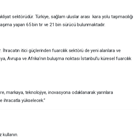
kliyat sektörüdür. Türkiye, sağlam uluslar arası kara yolu taşımacılığı
ı taşıma yapan 65 bin tır ve 21 bin sürücü bulunmaktadır.
 İhracatın itici güçlerinden fuarcılık sektörü de yeni alanlara ve
a, Avrupa ve Afrika’nın buluşma noktası İstanbul’u küresel fuarcılık
, markaya, teknolojiye, inovasyona odaklanarak yarınlara
ye ihracatla yükselecek.”
z kullanın.