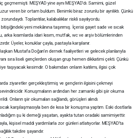
hiç geçmemişti. MEŞYAD yine aynı MEŞYAD'dı. Samimi, güzel
huzur veren bir ortam buldum. Benimki biraz zorunlu bir ayrılıktı. Çünkü
undaydı. Toplantılar, kalabalıklar riskli sayılıyordu.
tişiğindeki yeni mekânına taşınmış. İçerisi gayet sade ve sıcak
u, arka kısımlarda idari kısım, mutfak, wc ve arşiv bölümlerinden
dır. Üyeler, konuklar çayla, pastayla karşılanır.
şkan Mustafa Doğan'ın dernek faaliyetleri ve gelecek planlarıyla
n yanı sıra liseli gençlerden oluşan grup hemen dikkatimi çekti. Çünkü
leriye taşıyacak kesimdir. O bakımdan onların katılımı, ilgisi çok
da ziyaretler gerçekleştirmiş ve gençlerin ilgisini çekmeyi
evindiricidir. Konuşmaların ardından her zamanki gibi şiir okuma
ildi. Onların şiir okumaları sağlandı, görüşleri alındı.
ak karşılaşmasıyla ben de kısa bir konuşma yaptım. Eski dostlarla
 Anladığım şu ki derneği yaşatan, ayakta tutan oradaki samimiyettir.
yla, kişisel maddi yardımlarla zor günleri atlatıyorlar. MEŞYAD'ta
lılık takdire şayandır.