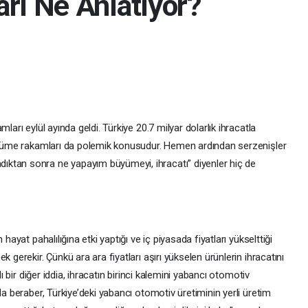
rı Ne Anlatıyor?
arı eylül ayında geldi. Türkiye 20.7 milyar dolarlık ihracatla
büyüme rakamları da polemik konusudur. Hemen ardından serzenişler
ktan sonra ne yapayım büyümeyi, ihracatı” diyenler hiç de
ayat pahalılığına etki yaptığı ve iç piyasada fiyatları yükselttiği
 gerekir. Çünkü ara ara fiyatları aşırı yükselen ürünlerin ihracatını
lı bir diğer iddia, ihracatın birinci kalemini yabancı otomotiv
la beraber, Türkiye’deki yabancı otomotiv üretiminin yerli üretim