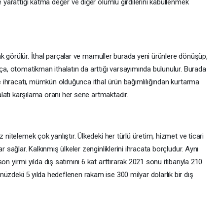
e yarattığı katma değer ve diğer olumlu girdilerini kabullenmek
rak görülür. İthal parçalar ve mamuller burada yeni ürünlere dönüşüp,
kça, otomatikman ithalatın da arttığı varsayımında bulunulur. Burada
 ve ihracatı, mümkün olduğunca ithal ürün bağımlılığından kurtarma
halatı karşılama oranı her sene artmaktadır.
nitelemek çok yanlıştır. Ülkedeki her türlü üretim, hizmet ve ticari
r sağlar. Kalkınmış ülkeler zenginliklerini ihracata borçludur. Aynı
on yirmi yılda dış satımını 6 kat arttırarak 2021 sonu itibarıyla 210
üzdeki 5 yılda hedeflenen rakam ise 300 milyar dolarlık bir dış