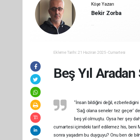
Köşe Yazarı
Bekir Zorba
...
Ekleme Tarihi: 21 Haziran 2025 -Cumartesi
Beş Yıl Arada
"İnsan bildiğini değil, ezberledigini
'Sağ olana seneler tez geçer' de
beş yıl olmuştu. Oysa her şey da
cumartesi içimdeki tarif edilemez his, beni
sonra yaşadım bu duyguyu? Onu ben de bilm