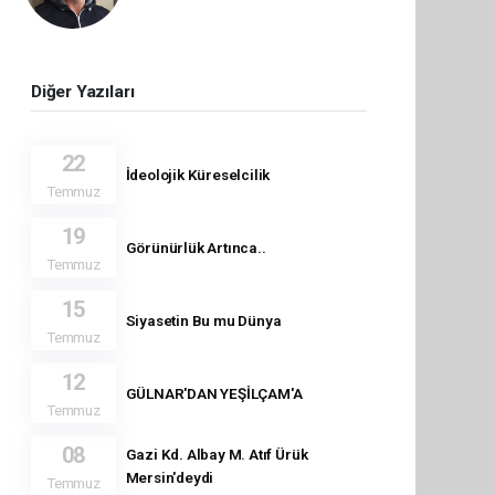
Diğer Yazıları
22
İdeolojik Küreselcilik
Temmuz
19
Görünürlük Artınca..
Temmuz
15
Siyasetin Bu mu Dünya
Temmuz
12
GÜLNAR'DAN YEŞİLÇAM'A
Temmuz
08
Gazi Kd. Albay M. Atıf Ürük
Mersin'deydi
Temmuz