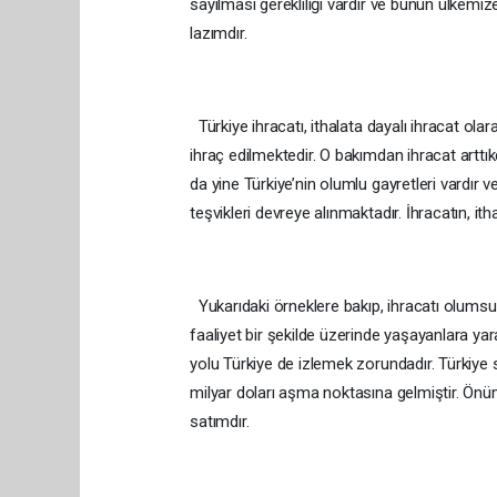
sayılması gerekliliği vardır ve bunun ülkemiz
lazımdır.
Türkiye ihracatı, ithalata dayalı ihracat ola
ihraç edilmektedir. O bakımdan ihracat arttı
da yine Türkiye’nin olumlu gayretleri vardır
teşvikleri devreye alınmaktadır. İhracatın, it
Yukarıdaki örneklere bakıp, ihracatı olumsuz 
faaliyet bir şekilde üzerinde yaşayanlara yara
yolu Türkiye de izlemek zorundadır. Türkiye s
milyar doları aşma noktasına gelmiştir. Önüm
satımdır.