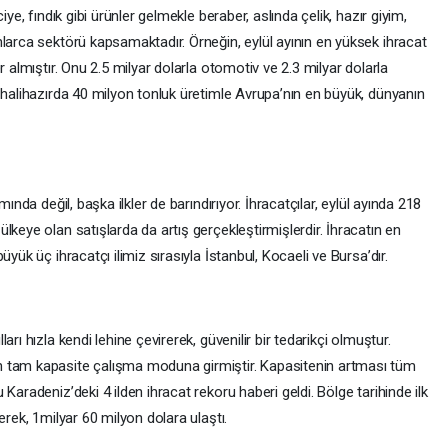
e, fındık gibi ürünler gelmekle beraber, aslında çelik, hazır giyim,
larca sektörü kapsamaktadır. Örneğin, eylül ayının en yüksek ihracat
r almıştır. Onu 2.5 milyar dolarla otomotiv ve 2.3 milyar dolarla
 halihazırda 40 milyon tonluk üretimle Avrupa’nın en büyük, dünyanın
nda değil, başka ilkler de barındırıyor. İhracatçılar, eylül ayında 218
lkeye olan satışlarda da artış gerçekleştirmişlerdir. İhracatın en
yük üç ihracatçı ilimiz sırasıyla İstanbul, Kocaeli ve Bursa’dır.
ı hızla kendi lehine çevirerek, güvenilir bir tedarikçi olmuştur.
n tam kapasite çalışma moduna girmiştir. Kapasitenin artması tüm
Karadeniz’deki 4 ilden ihracat rekoru haberi geldi. Bölge tarihinde ilk
erek, 1milyar 60 milyon dolara ulaştı.