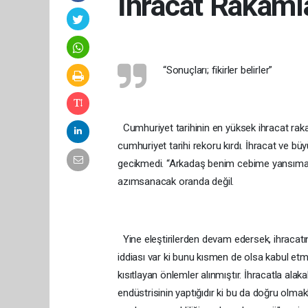
İhracat Rakamla
“Sonuçları; fikirler belirler”
Cumhuriyet tarihinin en yüksek ihracat rakaml
cumhuriyet tarihi rekoru kırdı. İhracat ve 
gecikmedi. “Arkadaş benim cebime yansımadı
azımsanacak oranda değil.
Yine eleştirilerden devam edersek, ihracatın h
iddiası var ki bunu kısmen de olsa kabul etmek
kısıtlayan önlemler alınmıştır. İhracatla alaka
endüstrisinin yaptığıdır ki bu da doğru olmak