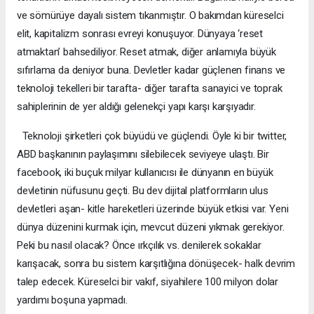
ve sömürüye dayalı sistem tıkanmıştır. O bakımdan küreselci
elit, kapitalizm sonrası evreyi konuşuyor. Dünyaya ‘reset
atmaktan’ bahsediliyor. Reset atmak, diğer anlamıyla büyük
sıfırlama da deniyor buna. Devletler kadar güçlenen finans ve
teknoloji tekelleri bir tarafta- diğer tarafta sanayici ve toprak
sahiplerinin de yer aldığı gelenekçi yapı karşı karşıyadır.
Teknoloji şirketleri çok büyüdü ve güçlendi. Öyle ki bir twitter,
ABD başkanının paylaşımını silebilecek seviyeye ulaştı. Bir
facebook, iki buçuk milyar kullanıcısı ile dünyanın en büyük
devletinin nüfusunu geçti. Bu dev dijital platformların ulus
devletleri aşan- kitle hareketleri üzerinde büyük etkisi var. Yeni
dünya düzenini kurmak için, mevcut düzeni yıkmak gerekiyor.
Peki bu nasıl olacak? Önce ırkçılık vs. denilerek sokaklar
karışacak, sonra bu sistem karşıtlığına dönüşecek- halk devrim
talep edecek. Küreselci bir vakıf, siyahilere 100 milyon dolar
yardımı boşuna yapmadı.