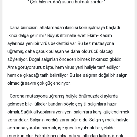
“ Çok bilenin; doğrusunu bulmak zordur ”
Daha birincisini atlatamadan ikincisi konuşulmaya başladı.
İkinci dalga gelir mi? Büyük ihtimalle evet. Ekim- Kasım
aylarında yeni bir virüs beklentisi var. Bu kez mutasyona
uğramış, daha çabuk bulaşan ve daha öldürücü olacağı
söyleniyor. Doğal salgınları önceden bilmek imkansız gibidir.
Ama görüyorsunuz işte, hem virüs yeni haliyle tarif ediliyor
hem de çıkacağı tarih belirtiliyor. Bu ise salgının doğal bir salgın
olmadığı savını çok güçlendiriyor.
Corona mutasyona uğramış haliyle önümüzdeki aylarda
gelmese bile- ülkeler bundan böyle çeşitli salgınlara hazır
olmalı. Sağlık altyapılarını yeni yeni salgınlara karşı güçlendirmek
zorundalar. Salgının verdiği zarar ağır oldu. Salgın şimdiki haliyle
sonlansa yaraları sarmak, işe güce koyulmak bir şekilde
mümkün olur. Fakat ikinci dalga gelirse altından kalkmak çok