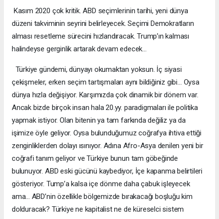
Kasım 2020 çok kritik. ABD seçimlerinin tarihi, yeni dünya
düzeni takviminin seyrini belirleyecek. Seçimi Demokratların
alması resetleme sürecini hızlandıracak. Trump’ın kalması
halindeyse gerginlik artarak devam edecek…
Türkiye gündemi, dünyayı okumaktan yoksun. İç siyasi
çekişmeler, erken seçim tartışmaları aynı bildiğiniz gibi… Oysa
dünya hızla değişiyor. Karşımızda çok dinamik bir dönem var.
Ancak bizde birçok insan hala 20.yy. paradigmaları ile politika
yapmak istiyor. Olan bitenin ya tam farkında değiliz ya da
işimize öyle geliyor. Oysa bulunduğumuz coğrafya ihtiva ettiği
zenginliklerden dolayı ısınıyor. Adına Afro-Asya denilen yeni bir
coğrafi tanım geliyor ve Türkiye bunun tam göbeğinde
bulunuyor. ABD eski gücünü kaybediyor, İçe kapanma belirtileri
gösteriyor. Tump’a kalsa içe dönme daha çabuk işleyecek
ama... ABD’nin özellikle bölgemizde bırakacağı boşluğu kim
dolduracak? Türkiye ne kapitalist ne de küreselci sistem