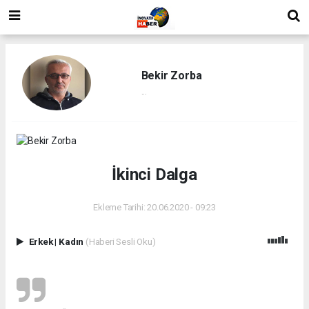
Bekir Zorba
...
İkinci Dalga
Ekleme Tarihi: 20.06.2020 - 09:23
Erkek
|
Kadın
(Haberi Sesli Oku)