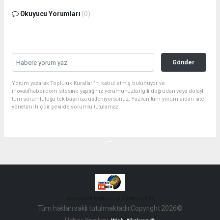
Okuyucu Yorumları
(0)
Gönder
Yorum yazarak Topluluk Kuralları’nı kabul etmiş bulunuyor ve
inovatifhaber.com sitesine yaptığınız yorumunuzla ilgili doğrudan veya dolaylı
tüm sorumluluğu tek başınıza üstleniyorsunuz. Yazılan tüm yorumlardan site
yönetimi hiçbir şekilde sorumlu tutulamaz.
haber paketi
haber scripti
haber yazılımı
Tüm hakları saklı tutulmaktadır.Copyright 2026©