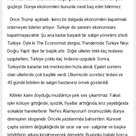
güçleşir. Dünya ekonomileri bununla nasıl baş eder bilinmez.
Önce Trump açıkladı- ikinci bir dalgada ekonomileri kapatmak
istemeyen liderler artıyor. Türkiye de sanırım ekonomisini
kapatmayacaktır. Şu ana kadar başarılı bir salgın yönetimi izledi
Türkiye. Öyle ki The Economist dergisi; ‘Pandemide Türkiye Neyi
Doğru Yaptı’ diye bir başlık attı. Diğer ülkeler tekli ilaç tedavisi
uygularken, Türkiye çoklu ilaç tedavisi uyguladı. Sonra,
Türkiye’de kararlar tek merkezden hızla alındı. Eyalet sistemi
olan ülkelerde çok başlılık vardı. Ülkemizde ücretsiz tedavi ve
45 günde bitirilen iki salgın hastanesi örnek gösterildi.
Kitleler karnı doyduğu müddetçe pek ses çıkartmaz. Fakat
işler kötüye gittiğinde, işsizlik, fiyatlar arttığında, kriz yayıldığında
sokaklar hareketlenir. ‘Nefes Alamıyorum’ önümüzdeki dünya
direnişinin sloganıdır. Önceki yazılarımda bahsettim. Küresel
çapta sistem değişikliğinde bir ısrar var ise- salgınlar ve başka
tehditlerin arkası kesilmeyecek demektir. Bugünkü haliyle borca