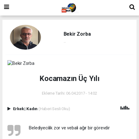
Bekir Zorba
...
Kocamazın Üç Yılı
Ekleme Tarihi: 06.04.2017 - 14:02
Erkek
|
Kadın
(Haberi Sesli Oku)
 Belediyecilik zor ve vebali ağır bir görevdir