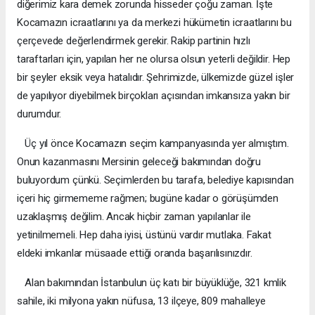
diğerimiz kara demek zorunda hisseder çoğu zaman. İşte
Kocamazın icraatlarını ya da merkezi hükümetin icraatlarını bu
çerçevede değerlendirmek gerekir. Rakip partinin hızlı
taraftarları için, yapılan her ne olursa olsun yeterli değildir. Hep
bir şeyler eksik veya hatalıdır. Şehrimizde, ülkemizde güzel işler
de yapılıyor diyebilmek birçokları açısından imkansıza yakın bir
durumdur.
Üç yıl önce Kocamazın seçim kampanyasında yer almıştım.
Onun kazanmasını Mersinin geleceği bakımından doğru
buluyordum çünkü. Seçimlerden bu tarafa, belediye kapısından
içeri hiç girmememe rağmen; bugüne kadar o görüşümden
uzaklaşmış değilim. Ancak hiçbir zaman yapılanlar ile
yetinilmemeli. Hep daha iyisi, üstünü vardır mutlaka. Fakat
eldeki imkanlar müsaade ettiği oranda başarılısınızdır.
Alan bakımından İstanbulun üç katı bir büyüklüğe, 321 kmlik
sahile, iki milyona yakın nüfusa, 13 ilçeye, 809 mahalleye