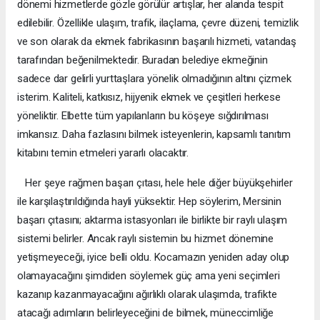
dönemi hizmetlerde gözle görülür artışlar, her alanda tespit
edilebilir. Özellikle ulaşım, trafik, ilaçlama, çevre düzeni, temizlik
ve son olarak da ekmek fabrikasının başarılı hizmeti, vatandaş
tarafından beğenilmektedir. Buradan belediye ekmeğinin
sadece dar gelirli yurttaşlara yönelik olmadığının altını çizmek
isterim. Kaliteli, katkısız, hijyenik ekmek ve çeşitleri herkese
yöneliktir. Elbette tüm yapılanların bu köşeye sığdırılması
imkansız. Daha fazlasını bilmek isteyenlerin, kapsamlı tanıtım
kitabını temin etmeleri yararlı olacaktır.
Her şeye rağmen başarı çıtası, hele hele diğer büyükşehirler
ile karşılaştırıldığında hayli yüksektir. Hep söylerim, Mersinin
başarı çıtasını; aktarma istasyonları ile birlikte bir raylı ulaşım
sistemi belirler. Ancak raylı sistemin bu hizmet dönemine
yetişmeyeceği, iyice belli oldu. Kocamazın yeniden aday olup
olamayacağını şimdiden söylemek güç ama yeni seçimleri
kazanıp kazanmayacağını ağırlıklı olarak ulaşımda, trafikte
atacağı adımların belirleyeceğini de bilmek, müneccimliğe