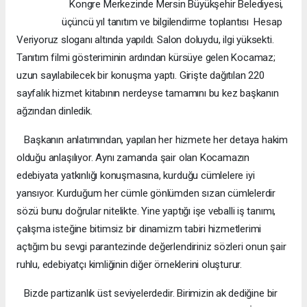
Kongre Merkezinde Mersin Büyükşehir Belediyesi,
üçüncü yıl tanıtım ve bilgilendirme toplantısı  Hesap
Veriyoruz sloganı altında yapıldı. Salon doluydu, ilgi yüksekti.
Tanıtım filmi gösteriminin ardından kürsüye gelen Kocamaz;
uzun sayılabilecek bir konuşma yaptı. Girişte dağıtılan 220
sayfalık hizmet kitabının nerdeyse tamamını bu kez başkanın
ağzından dinledik.
Başkanın anlatımından, yapılan her hizmete her detaya hakim
olduğu anlaşılıyor. Aynı zamanda şair olan Kocamazın
edebiyata yatkınlığı konuşmasına, kurduğu cümlelere iyi
yansıyor. Kurduğum her cümle gönlümden sızan cümlelerdir
sözü bunu doğrular nitelikte. Yine yaptığı işe veballi iş tanımı,
çalışma isteğine bitimsiz bir dinamizm tabiri hizmetlerimi
açtığım bu sevgi parantezinde değerlendiriniz sözleri onun şair
ruhlu, edebiyatçı kimliğinin diğer örneklerini oluşturur.
Bizde partizanlık üst seviyelerdedir. Birimizin ak dediğine bir