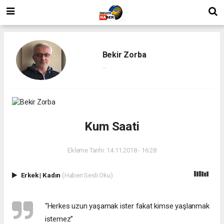
Bekir Zorba
...
Kum Saati
Ekleme Tarihi: 14.11.2018 - 16:28
Erkek
|
Kadın
(Haberi Sesli Oku)
“Herkes uzun yaşamak ister fakat kimse yaşlanmak
istemez”