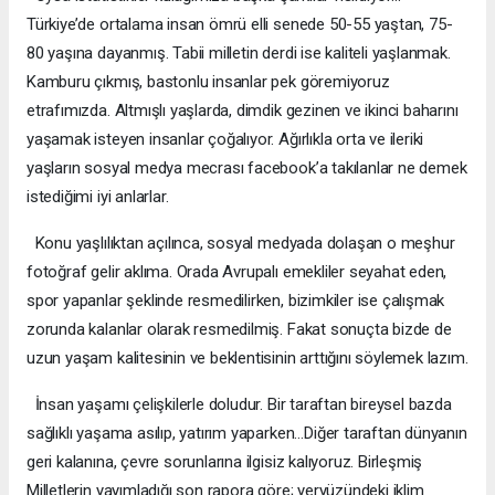
Türkiye’de ortalama insan ömrü elli senede 50-55 yaştan, 75-
80 yaşına dayanmış. Tabii milletin derdi ise kaliteli yaşlanmak.
Kamburu çıkmış, bastonlu insanlar pek göremiyoruz
etrafımızda. Altmışlı yaşlarda, dimdik gezinen ve ikinci baharını
yaşamak isteyen insanlar çoğalıyor. Ağırlıkla orta ve ileriki
yaşların sosyal medya mecrası facebook’a takılanlar ne demek
istediğimi iyi anlarlar.
Konu yaşlılıktan açılınca, sosyal medyada dolaşan o meşhur
fotoğraf gelir aklıma. Orada Avrupalı emekliler seyahat eden,
spor yapanlar şeklinde resmedilirken, bizimkiler ise çalışmak
zorunda kalanlar olarak resmedilmiş. Fakat sonuçta bizde de
uzun yaşam kalitesinin ve beklentisinin arttığını söylemek lazım.
İnsan yaşamı çelişkilerle doludur. Bir taraftan bireysel bazda
sağlıklı yaşama asılıp, yatırım yaparken…Diğer taraftan dünyanın
geri kalanına, çevre sorunlarına ilgisiz kalıyoruz. Birleşmiş
Milletlerin yayımladığı son rapora göre; yeryüzündeki iklim