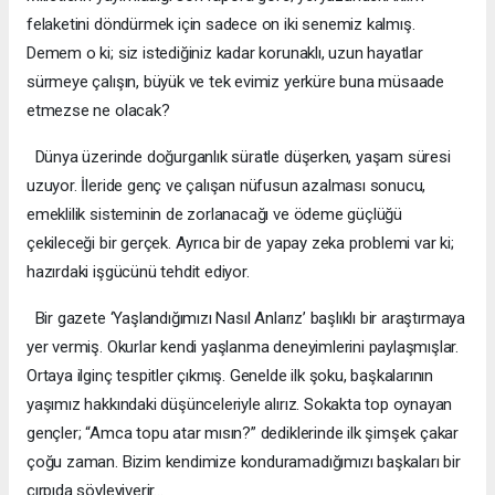
felaketini döndürmek için sadece on iki senemiz kalmış.
Demem o ki; siz istediğiniz kadar korunaklı, uzun hayatlar
sürmeye çalışın, büyük ve tek evimiz yerküre buna müsaade
etmezse ne olacak?
Dünya üzerinde doğurganlık süratle düşerken, yaşam süresi
uzuyor. İleride genç ve çalışan nüfusun azalması sonucu,
emeklilik sisteminin de zorlanacağı ve ödeme güçlüğü
çekileceği bir gerçek. Ayrıca bir de yapay zeka problemi var ki;
hazırdaki işgücünü tehdit ediyor.
Bir gazete ‘Yaşlandığımızı Nasıl Anlarız’ başlıklı bir araştırmaya
yer vermiş. Okurlar kendi yaşlanma deneyimlerini paylaşmışlar.
Ortaya ilginç tespitler çıkmış. Genelde ilk şoku, başkalarının
yaşımız hakkındaki düşünceleriyle alırız. Sokakta top oynayan
gençler; “Amca topu atar mısın?” dediklerinde ilk şimşek çakar
çoğu zaman. Bizim kendimize konduramadığımızı başkaları bir
çırpıda söyleyiverir…