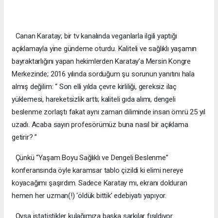
Canan Karatay; bir tv kanalında veganlarla ilgili yaptığı
açıklamayla yine gündeme oturdu. Kaliteli ve sağlıklı yaşamın
bayraktarlığını yapan hekimlerden Karatay’a Mersin Kongre
Merkezinde; 2016 yılında sorduğum şu sorunun yanıtını hala
almış değilim: “ Son elli yılda çevre kirliliği, gereksiz ilaç
yüklemesi, hareketsizlik arttı; kaliteli gıda alımı, dengeli
beslenme zorlaştı fakat aynı zaman diliminde insan ömrü 25 yıl
uzadı. Acaba sayın profesörümüz buna nasıl bir açıklama
getirir? ”
Çünkü “Yaşam Boyu Sağlıklı ve Dengeli Beslenme”
konferansında öyle karamsar tablo çizildi ki elimi nereye
koyacağımı şaşırdım. Sadece Karatay mı, ekranı dolduran
hemen her uzman(!) ‘öldük bittik’ edebiyatı yapıyor.
Oysa istatistikler kulağımıza başka şarkılar fısıldıyor…